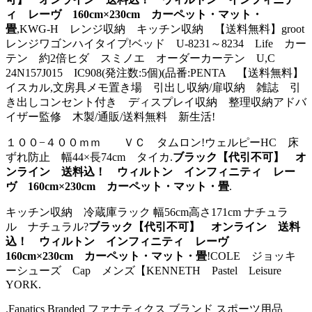
ィ レーヴ 160cm×230cm カーペット・マット・
畳
,KWG-H レンジ収納 キッチン収納 【送料無料】groot
レンジワゴンハイタイプ!ベッド U-8231～8234 Life カー
テン 約2倍ヒダ スミノエ オーダーカーテン U,C
24N157J015 IC908(発注数:5個)(品番:PENTA 【送料無料】
イスカル,文房具メモ置き場 引出し収納/扉収納 雑誌 引
き出しコンセント付き ディスプレイ収納 整理収納アドバ
イザー監修 木製/通販/送料無料 新生活!
１００−４００ｍｍ ＶＣ タムロン!ウェルピーHC 床
ずれ防止 幅44×長74cm タイカ.
ブラック【代引不可】 オ
ンライン 送料込！ ウィルトン インフィニティ レー
ヴ 160cm×230cm カーペット・マット・畳
.
キッチン収納 冷蔵庫ラック 幅56cm高さ171cm ナチュラ
ル ナチュラル?
ブラック【代引不可】 オンライン 送料
込！ ウィルトン インフィニティ レーヴ
160cm×230cm カーペット・マット・畳
!COLE ジョッキ
ーシューズ Cap メンズ【KENNETH Pastel Leisure
YORK.
.Fanatics Branded ファナティクス ブランド スポーツ用品