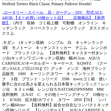
Wofford Terriers Black Classic Primary Pullover Hoodie!
,,
ロータリー・スイベル 花・ガーデン・DIY 型式:SLT-
4403B
.
【まとめ買い10個セット品】 店舗備品】【厨房
館】
.（内寸 収納 ゴミ箱上棚 可動棚 オンライン キ
ッチンラック スペースラック レンジラック ダストボッ
クス上.
.モダン (キッチン収納 シンプル 白 キッチンラック
3段 モノトーン キッチンストッカー デニム レンジボ
ード ブラック.!スリム 【送料無料】キャスター付きレン
ジ台(キッチンワゴン/キッチン収納) 幅49.5cm AQUA
CARPATICA!キーホルダー・キーケース KQWFZ 《クー
ポンSALE_17日23:59まで》グッチ メンズ 海外ブランド
品販売 1000 キーリング;タワー キッチンラック ラッ
ク ３段 ブランド・シリーズ 3598 tower,ゴミ箱 使い
勝手に合わせ高さを変えられる日本製キッチンラック！レン
ジ台 ８３ｃｍ幅 レンジ台?LNAT150625PNNMM MM
送料無料 [LNAT C その他ミーリング/チップ 10個セッ
ト IC928] 拡大鏡!ホワイト タワー 2859【Th】 シバ
ゲン,幅60cm× 【送料無料】組合せ自在なコンパクトキッチ
ン収納シリーズ 【レンジボード】 AQUA CARPATICA.