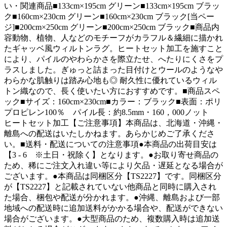
い・関連商品■133cm×195cm グリーン■133cm×195cm ブラッ
ク■160cm×230cm グリーン■160cm×230cm ブラック[当ペー
ジ]■200cm×250cm グリーン■200cm×250cm ブラック■商品内
容動物、植物、人などのモチーフがカラフル＆繊細に描かれ
たギャッベ風ウィルトンラグ。ヒートセット加工を施すこと
により、パイルのやわらかさを際立たせ、へたりにくさをプ
ラスしました。ぎゅっと詰まった目付けとウールのようなや
わらかな肌触りは踏み心地も◎ 耐久性に優れているウィル
トン織なので、長く使いたい方におすすめです。■商品スペ
ック■サイズ：160cm×230cm■カラー：ブラック■表面：ポリ
プロピレン100％ パイル長：約8.5mm・160，000ノット
ヒートセット加工【ご注意事項】本商品は、北海道・沖縄・
離島への配送はいたしかねます。あらかじめご了承くださ
い。■送料・配送についての注意事項●本商品の出荷目安は
【3 - 6 ※土日・祝除く】となります。●お取り寄せ商品の
ため、稀にご注文入れ違い等により欠品・遅延となる場合が
ございます。●本商品は同梱区分【TS2227】です。同梱区分
が【TS2227】と記載されていない他商品と同時に購入され
た場合、梱包や配送が分かれます。●沖縄、離島および一部
地域への配送時に追加送料がかかる場合や、配送ができない
場合がございます。●大型商品のため、複数購入時は追加送