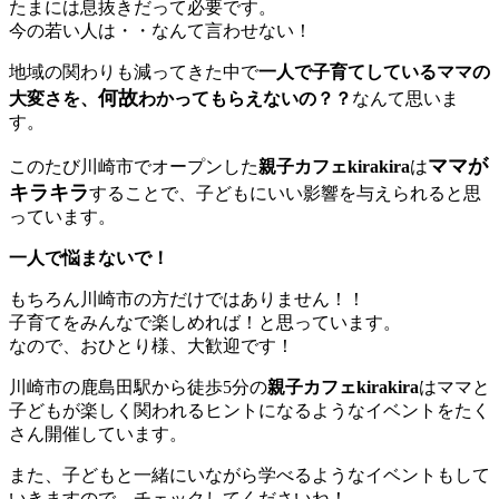
たまには息抜きだって必要です。
今の若い人は・・なんて言わせない！
地域の関わりも減ってきた中で
一人で子育てしているママの
何故
大変さを、
わかってもらえないの？？
なんて思いま
す。
ママが
このたび川崎市でオープンした
親子カフェkirakira
は
キラキラ
することで、子どもにいい影響を与えられると思
っています。
一人で悩まないで！
もちろん川崎市の方だけではありません！！
子育てをみんなで楽しめれば！と思っています。
なので、おひとり様、大歓迎です！
川崎市の鹿島田駅から徒歩5分の
親子カフェkirakira
はママと
子どもが楽しく関われるヒントになるようなイベントをたく
さん開催しています。
また、子どもと一緒にいながら学べるようなイベントもして
いきますので、チェックしてくださいね！