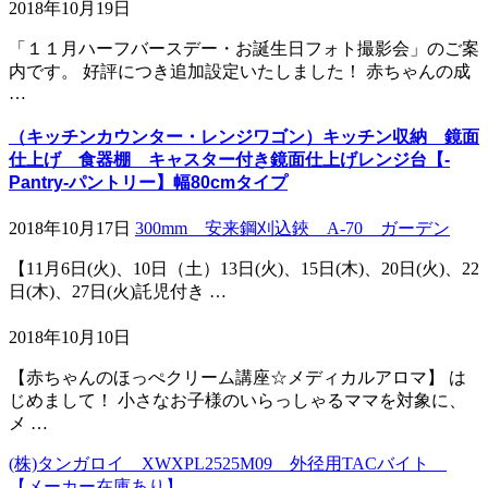
2018年10月19日
「１１月ハーフバースデー・お誕生日フォト撮影会」のご案
内です。 好評につき追加設定いたしました！ 赤ちゃんの成
…
（キッチンカウンター・レンジワゴン）キッチン収納 鏡面
仕上げ 食器棚 キャスター付き鏡面仕上げレンジ台【-
Pantry-パントリー】幅80cmタイプ
2018年10月17日
300mm 安来鋼刈込鋏 A-70 ガーデン
【11月6日(火)、10日（土）13日(火)、15日(木)、20日(火)、22
日(木)、27日(火)託児付き …
2018年10月10日
【赤ちゃんのほっぺクリーム講座☆メディカルアロマ】 は
じめまして！ 小さなお子様のいらっしゃるママを対象に、
メ …
(株)タンガロイ XWXPL2525M09 外径用TACバイト
【メーカー在庫あり】