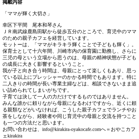
掲載内容
「ママが輝く大切さ」
幸区下平間 尾本和琴さん
ＪＲ南武線鹿島田駅から徒歩五分のところで、育児中のママ
のための親子カフェを経営しています。
モットーは、「ママがキラキラ輝くことで子どもも輝く」。
保育士として十六年間、川崎市内の保育園に勤務し、さらに
三児の母という立場から思うのは、母親の精神状態が子ども
の成長に大きく影響するということ。
我が子と向き合う時間は、母親にとって楽しくもあり、思っ
ている以上にプレッシャーのかかる時間でもあります。特に
二人きりの時間が長い専業主婦などは、相談できないまま追
い詰められてしまいがちです。
子育ては決して一人の力だけでするものではありません。
みんな誰かに頼りながら母親になるわけですから、近くに頼
る親類などがいなければ、こうした親子カフェでランチやお
茶をしながら、経験者や同じ育児中の母親と交流を持つこと
も一つの方法だと思います。
お問い合わせは、
info@kirakira-oyakocafe.com
へ＝おやこカフ
ェkirakira