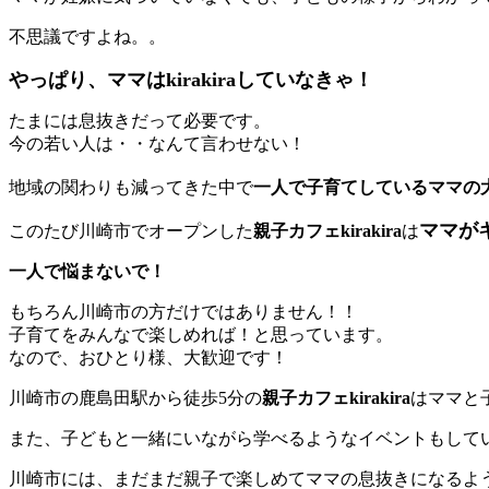
不思議ですよね。。
やっぱり、ママはkirakiraしていなきゃ！
たまには息抜きだって必要です。
今の若い人は・・なんて言わせない！
地域の関わりも減ってきた中で
一人で子育てしているママの
ママが
このたび川崎市でオープンした
親子カフェkirakira
は
一人で悩まないで！
もちろん川崎市の方だけではありません！！
子育てをみんなで楽しめれば！と思っています。
なので、おひとり様、大歓迎です！
川崎市の鹿島田駅から徒歩5分の
親子カフェkirakira
はママと
また、子どもと一緒にいながら学べるようなイベントもして
川崎市には、まだまだ親子で楽しめてママの息抜きになるよ