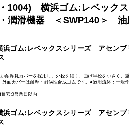
L(1004・1004) 横浜ゴム:レ
器・潤滑機器 ＜SWP140＞ 
・1004) 横浜ゴム:レベックスシリーズ アセ
ス
強い耐摩耗カバーを採用し、外径を細く、曲げ半径を小さく、重
面カバーは耐摩・耐候性合成ゴムです。●適用流体：一般作動油
●出荷目安:3営業日以内
・1004) 横浜ゴム:レベックスシリーズ アセ
ス