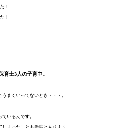
した！
した！
保育士3人の子育中。
でうまくいってないとき・・・。
っているんです。
てしまったことも幾度とあります。