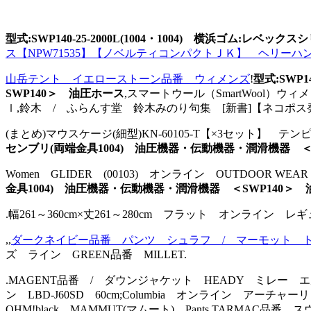
型式:SWP140-25-2000L(1004・1004) 横浜ゴム:
ス【NPW71535】【ノベルティコンパクトＪＫ】 ヘリーハン
山岳テント イエローストーン品番 ウィメンズ
!
型式:SWP
SWP140＞ 油圧ホース
,スマートウール（SmartWool
ｌ,鈴木 / ふらんす堂 鈴木みのり句集 [新書]【ネコポ
(まとめ)マウスケージ(細型)KN-60105-T【×3セット】
センブリ(両端金具1004) 油圧機器・伝動機器・潤滑機器 ＜
Women GLIDER (00103) オンライン OUTDOOR 
金具1004) 油圧機器・伝動機器・潤滑機器 ＜SWP140＞
.幅261～360cm×丈261～280cm フラット オンライン 
,,
ダークネイビー品番 パンツ シュラフ / マーモット 
ズ ライン GREEN品番 MILLET.
.MAGENT品番 / ダウンジャケット HEADY ミレー エル
ン LBD-J60SD 60cm;Columbia オンライン
OHM!black MAMMUT(マムート) Pants,TARMAC