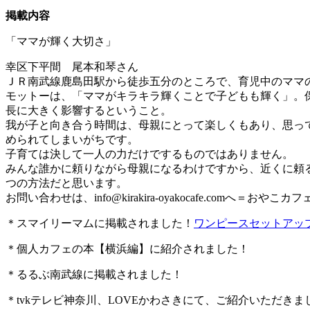
掲載内容
「ママが輝く大切さ」
幸区下平間 尾本和琴さん
ＪＲ南武線鹿島田駅から徒歩五分のところで、育児中のママ
モットーは、「ママがキラキラ輝くことで子どもも輝く」。
長に大きく影響するということ。
我が子と向き合う時間は、母親にとって楽しくもあり、思っ
められてしまいがちです。
子育ては決して一人の力だけでするものではありません。
みんな誰かに頼りながら母親になるわけですから、近くに頼
つの方法だと思います。
お問い合わせは、
info@kirakira-oyakocafe.com
へ＝おやこカフェkir
＊スマイリーマムに掲載されました！
ワンピースセットアッ
＊個人カフェの本【横浜編】に紹介されました！
＊るるぶ南武線に掲載されました！
＊tvkテレビ神奈川、LOVEかわさきにて、ご紹介いただきま