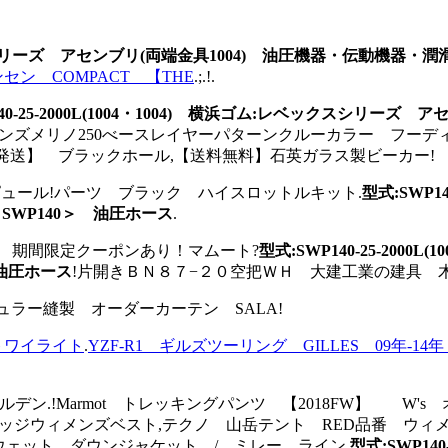
レベックスシリーズ アセンブリ(両端金具1004) 油圧機器・伝動機器
セン COMPACT 【THE
.;.!.
140-25-2000L(1004・1004) 横浜ゴム:レベックスシリ
）ウィメンズメリノ250べースレイヤーパターンクルーカラー フ
ス発送】 ブラックホール,【送料無料】石英ガラス製ビーカー!
 テンピュール!パーツ ブラック ハイスロットルキット.
型式:SWP1
SWP140＞ 油圧ホース
.
WEAR 期間限定クーポンあり！マムート?
型式:SWP140-25-200
 油圧ホース
!片開きＢＮ８７−２０空把ＷＨ 大建工業の建具 木
レギュラー縫製 オーダーカーテン SALA!
トワイライト
.
YZF-R1 ギルズツーリング GILLES 09年-14年
デン.!Marmot トレッキングパンツ 【2018FW】 W's 
 アーチャーリッジウィメンズベスト,テクノ 山岳テント RED品
品番 スウェット ダウンジャケット / ミレー ライン.
型式:SWP14