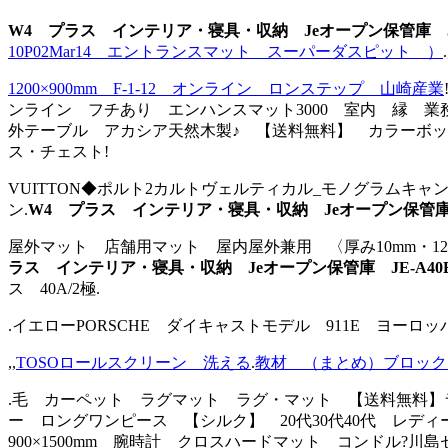
W4 プラス インテリア・寝具・収納 Jeオープン保管庫 JE-A
10P02Mar14 エントランスマット スーパーダスピット ）
.
1200×900mm F-1-12 オンライン ロンステップ 山崎産業
ンライン フチあり エンハンスマット3000 室内 縁 業務用マ
外テーブル アカシア天然木製♪ 【送料無料】 カラーボックス 
ス・チェスト!
VUITTON◆ポルト2カルトヴェルティカル_モノグラムキャ
ン.
W4 プラス インテリア・寝具・収納 Jeオープン保管庫 JE-
屋外マット 店舗用マット 屋内屋外兼用 〈厚み10mm・
ラス インテリア・寝具・収納 Jeオープン保管庫 JE-A40ER 
ス 40A/2極.
.イエローPORSCHE ダイキャストモデル 911E ヨーロッパ・
,,
TOSOロールスクリーン 洗える
.
教材 （まとめ）ブロック
.毛 カーペット ラグマット ラグ・マット 【送料無料】ラグ
ー ロングワンピース 【シルク】 20代30代40代 レディ
900×1500mm 腕時計 クロスハードマット コンドル