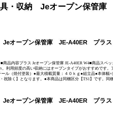
・収納 Jeオープン保管庫 JE
ープン保管庫 JE-A40ER プラス Je
品内容プラス Jeオープン保管庫 JE-A40ER W4■商品
ｍ。利用頻度の高い収納にはオープンタイプがおすすめです。ア
焼付塗装）●最大積載質量：４０ｋｇ●組立品●本体幅×奥行×高さ（ｍ
土日・祝除く】となります。●本商品は同梱区分【TS1】です。
ープン保管庫 JE-A40ER プラス Je