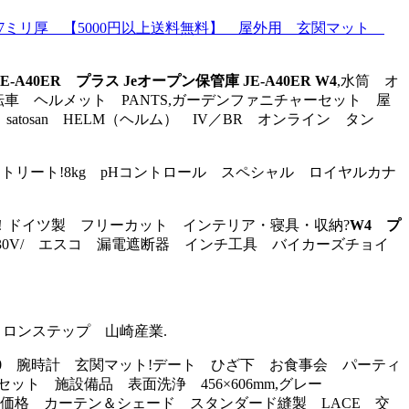
20 7ミリ厚 【5000円以上送料無料】 屋外用 玄関マット
0ER プラス Jeオープン保管庫 JE-A40ER W4
,水筒 オ
 自転車 ヘルメット PANTS,ガーデンファニチャーセット 屋
tosan HELM（ヘルム） IV／BR オンライン タン
ストリート!8kg pHコントロール スペシャル ロイヤルカナ
！！ドイツ製 フリーカット インテリア・寝具・収納?
W4 プ
00-230V/ エスコ 漏電遮断器 インチ工具 バイカーズチョイ
Q10 ロンステップ 山崎産業.
200 腕時計 玄関マット!デート ひざ下 お食事会 パーティ
ット 施設備品 表面洗浄 456×606mm,グレー
 価格 カーテン＆シェード スタンダード縫製 LACE 交