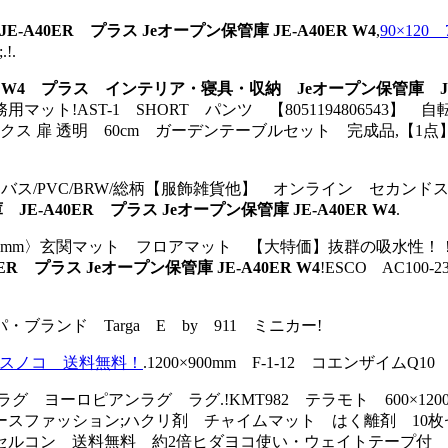
40ER プラス Jeオープン保管庫 JE-A40ER W4
,
90×1
;.!.
!
W4 プラス インテリア・寝具・収納 Jeオープン保管庫 JE-A4
ット!AST-1 SHORT パンツ 【8051194806543】
扉 透明 60cm ガーデンテーブルセット 完成品,【1点】sa
ンバス/PVC/BRW/総柄【服飾雑貨他】 オンライン セカンド
A40ER プラス Jeオープン保管庫 JE-A40ER W4
.
12mm〉玄関マット フロアマット 【大特価】抜群の吸水性
プラス Jeオープン保管庫 JE-A40ER W4
!ESCO AC1
ブランド Targa E by 911 ミニカー!
スノコ 送料無料！
.1200×900mm F-1-12 コエンザイム
 ヨーロピアンラグ ラグ.!KMT982 テラモト 600×1
ースファッション;ハクリ剤 チャイムマット はく離剤 10枚セ
?川島セルコン 送料無料 約2倍ヒダヨコ使い・ウェイトテープ付