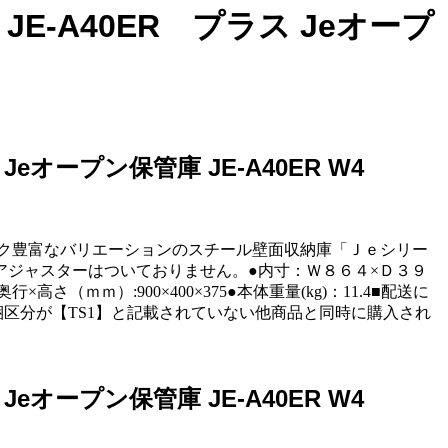
-A40ER プラス Jeオープ
オープン保管庫 JE-A40ER W4
スペック豊富なバリエーションのスチール壁面収納庫「Ｊｅシリー
ジャスターはついておりません。●内寸：Ｗ８６４×Ｄ３９
ｍ）:900×400×375●本体重量(kg)：11.4■配送に
同梱区分が【TS1】と記載されていない他商品と同時に購入され
オープン保管庫 JE-A40ER W4