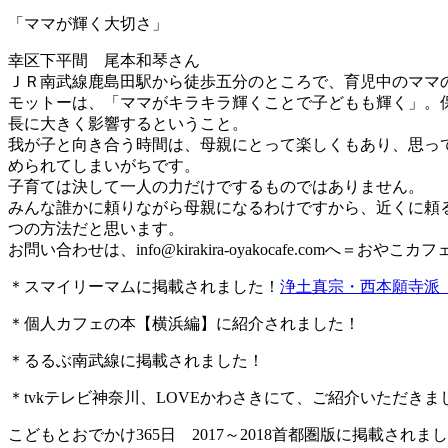
「ママが輝く大切さ」
幸区下平間 尾本和琴さん
ＪＲ南武線鹿島田駅から徒歩五分のところで、育児中のママ
モットーは、「ママがキラキラ輝くことで子どもも輝く」。
長に大きく影響するということ。
我が子と向き合う時間は、母親にとって楽しくもあり、思っ
められてしまいがちです。
子育ては決して一人の力だけでするものではありません。
みんな誰かに頼りながら母親になるわけですから、近くに頼
つの方法だと思います。
お問い合わせは、
info@kirakira-oyakocafe.com
へ＝おやこカフェkir
＊スマイリーマムに掲載されました！
浄土真宗・西本願寺派
＊個人カフェの本【横浜編】に紹介されました！
＊るるぶ南武線に掲載されました！
＊tvkテレビ神奈川、LOVEかわさきにて、ご紹介いただきま
こどもとおでかけ365日 2017～2018首都圏版に掲載されま