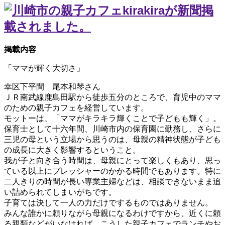
掲載内容
「ママが輝く大切さ」
幸区下平間 尾本和琴さん
ＪＲ南武線鹿島田駅から徒歩五分のところで、育児中のママ
のための親子カフェを経営しています。
モットーは、「ママがキラキラ輝くことで子どもも輝く」。
保育士として十六年間、川崎市内の保育園に勤務し、さらに
三児の母という立場から思うのは、母親の精神状態が子ども
の成長に大きく影響するということ。
我が子と向き合う時間は、母親にとって楽しくもあり、思っ
ている以上にプレッシャーのかかる時間でもあります。特に
二人きりの時間が長い専業主婦などは、相談できないまま追
い詰められてしまいがちです。
子育ては決して一人の力だけでするものではありません。
みんな誰かに頼りながら母親になるわけですから、近くに頼
る親類などがいなければ、こうした親子カフェでランチやお