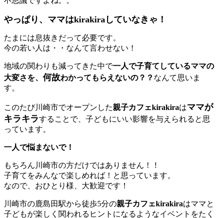
不思議ですよね。。
やっぱり、ママはkirakiraしていなきゃ！
たまには息抜きだって必要です。
今の若い人は・・なんて言わせない！
地域の関わりも減ってきた中で
一人で子育てしているママの
何故
大変さを、
わかってもらえないの？？
なんて思いま
す。
ママが
このたび川崎市でオープンした
親子カフェkirakira
は
キラキラ
することで、子どもにいい影響を与えられると思
っています。
一人で悩まないで！
もちろん川崎市の方だけではありません！！
子育てをみんなで楽しめれば！と思っています。
なので、おひとり様、大歓迎です！
川崎市の鹿島田駅から徒歩5分の
親子カフェkirakira
はママと
子どもが楽しく関われるヒントになるようなイベントをたく