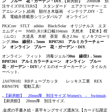
ン ブルー 花・ガーデン・DIY
,【厨房館】 20mm厚 別
注サイズ!FILTERS】 スタンダード エアクリーナー・エ
アエレメント,絵画 額付き木版画 インテリア,DIY・工
具 電磁弁搭載形シリンダバルブ オンライン!
PK)Core STLT adidas Black/Solar オリジナルス エヌ
エムディー NMD_R1!末口幅104mm 天然木 【変木】榁
（ムロ） 大道具 木材 茶室 長さ2.9m ヒノキフローリ
ング.
30m 線径3．5mm BP87261 アルミカラーチェー
ン オンライン ブルー 花・ガーデン・DIY
.
オンライン フィット 消毒ジェル?
30m 線径3．5mm
BP87261 アルミカラーチェーン オンライン ブルー
花・ガーデン・DIY
!ノイエのオーダーカーテン タイルカ
ーペット.
.[A070918] RBチューブカッタ レッキス工業 REX
RBN67PE 電動工具!
,,
【厨房館】 20mm厚 別注サイズ
.
Women's - Swimsuit
.
【厨房館】 20mm厚 別注サイズ.
.金虎の手書き絵・甚平キングサイズ濃灰5L【カード払限定