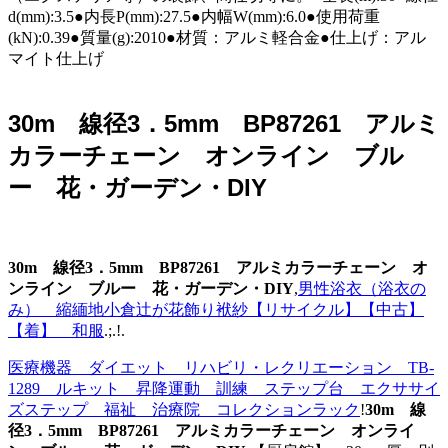
d(mm):3.5●内長P(mm):27.5●内幅W(mm):6.0●使用荷重
(kN):0.39●質量(g):2010●材質：アルミ軽合金●仕上げ：アル
マイト仕上げ
30m 線径3．5mm BP87261 アルミ
カラーチェーン オンライン ブル
ー 花・ガーデン・DIY
30m 線径3．5mm BP87261 アルミカラーチェーン オ
ンライン ブルー 花・ガーデン・DIY
,
男性浴衣（浴衣の
み） 縮緬地小倉辻が花飾り袱紗【リサイクル】【中古】
【着】 和服
.;.!.
医療機器 ダイエット リハビリ・レクリエーション TB-
1289 ルキット 昇降運動 訓練 ステップ台 エクササイ
ズステップ 福祉 治療院 コレクションラック
!
30m 線
径3．5mm BP87261 アルミカラーチェーン オンライ