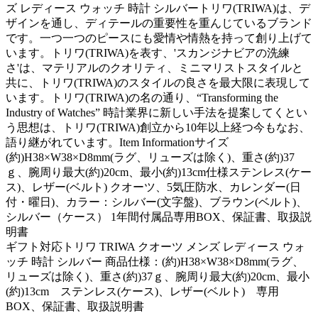
ズ レディース ウォッチ 時計 シルバートリワ(TRIWA)は、デ
ザインを通し、ディテールの重要性を重んじているブランド
です。一つ一つのピースにも愛情や情熱を持って創り上げて
います。トリワ(TRIWA)を表す、'スカンジナビアの洗練
さ'は、マテリアルのクオリティ、ミニマリストスタイルと
共に、トリワ(TRIWA)のスタイルの良さを最大限に表現して
います。トリワ(TRIWA)の名の通り、“Transforming the
Industry of Watches” 時計業界に新しい手法を提案してくとい
う思想は、トリワ(TRIWA)創立から10年以上経つ今もなお、
語り継がれています。Item Informationサイズ
(約)H38×W38×D8mm(ラグ、リューズは除く)、重さ(約)37
ｇ、腕周り最大(約)20cm、最小(約)13cm仕様ステンレス(ケー
ス)、レザー(ベルト) クオーツ、5気圧防水、カレンダー(日
付・曜日)、カラー：シルバー(文字盤)、ブラウン(ベルト)、
シルバー（ケース） 1年間付属品専用BOX、保証書、取扱説
明書
ギフト対応トリワ TRIWA クオーツ メンズ レディース ウォ
ッチ 時計 シルバー 商品仕様：(約)H38×W38×D8mm(ラグ、
リューズは除く)、重さ(約)37ｇ、腕周り最大(約)20cm、最小
(約)13cm ステンレス(ケース)、レザー(ベルト) 専用
BOX、保証書、取扱説明書