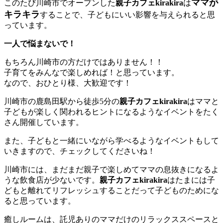
ママが
このたび川崎市でオープンした
親子カフェkirakira
は
キラキラ
することで、子どもにいい影響を与えられると思
っています。
一人で悩まないで！
もちろん川崎市の方だけではありません！！
子育てをみんなで楽しめれば！と思っています。
なので、おひとり様、大歓迎です！
川崎市の鹿島田駅から徒歩5分の
親子カフェkirakira
はママと
子どもが楽しく関われるヒントになるようなイベントをたく
さん開催しています。
また、子どもと一緒にいながら学べるようなイベントもして
いきますので、チェックしてくださいね！
川崎市には、まだまだ親子で楽しめてママの息抜きになるよ
うな飲食店が少ないです。
親子カフェkirakira
はたまには子
どもと離れてリフレッシュすることだって子どものためにな
ると思っています。
癒しルームは、託児ありのママだけのリラックススペースと