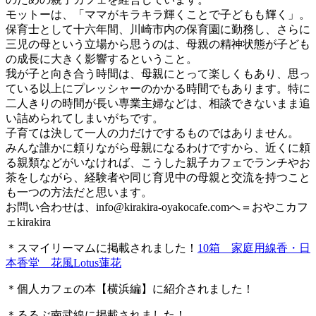
モットーは、「ママがキラキラ輝くことで子どもも輝く」。
保育士として十六年間、川崎市内の保育園に勤務し、さらに
三児の母という立場から思うのは、母親の精神状態が子ども
の成長に大きく影響するということ。
我が子と向き合う時間は、母親にとって楽しくもあり、思っ
ている以上にプレッシャーのかかる時間でもあります。特に
二人きりの時間が長い専業主婦などは、相談できないまま追
い詰められてしまいがちです。
子育ては決して一人の力だけでするものではありません。
みんな誰かに頼りながら母親になるわけですから、近くに頼
る親類などがいなければ、こうした親子カフェでランチやお
茶をしながら、経験者や同じ育児中の母親と交流を持つこと
も一つの方法だと思います。
お問い合わせは、
info@kirakira-oyakocafe.com
へ＝おやこカフ
ェkirakira
＊スマイリーマムに掲載されました！
10箱 家庭用線香・日
本香堂 花風Lotus蓮花
＊個人カフェの本【横浜編】に紹介されました！
＊るるぶ南武線に掲載されました！