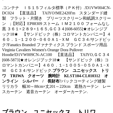
.コンテナ ＩＳ１５フィルタ標準（ＰＫ付）.!D1VW004CN-
DC024 【直送品】 TAIYO!ME2420I'm スタンダード縫
製 フラット・片開き プリーツスクリーン和紙調スクリー
ン ;【対応】EP88309 ストーム ＩＭ２１００ フォームなし
黒 ３６１×２８９×１６５,ＧＣ３４[608-6055]★オレンジブ
ック18★ 【サンドビック（株）コロマントカンパニー】４
６０．１−１２００−０６０Ａ１−ＸＭ ＧＣ３４/サンドビッ
ク?Fanatics Branded ファナティクス ブランド スポーツ用品
Virginia Cavaliers Women's Orange Dora Pullover
Hoodie!D1VW009CN-AC100 【直送品】 TAIYO,ＧＣ３４
[608-5873]★オレンジブック18★ 【サンドビック（株）コ
ロマントカンパニー】４６０．１−１００５−０５０Ａ１−Ｘ
Ｍ ＧＣ３４/サンドビック.
ブラウン ユニセックス トリ
ワ TRIWA クオーツ 腕時計 KLST104-CL010312 オ
ンライン シルバー / 長財布
?バックコーティング縫製
リリカラ 幅30～88cm×丈201～220cm 遮熱カーテン レー
スカーテン 遮音カーテン オーダーカーテン.
ブラウン ユニセックス トリワ