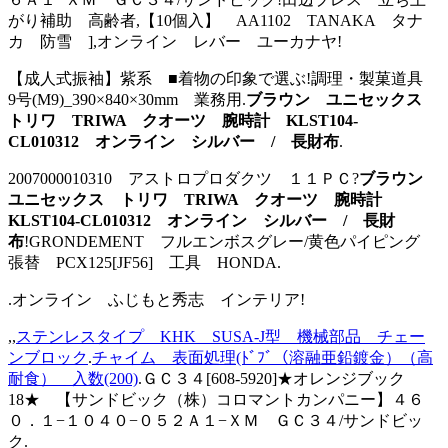
がり補助 高齢者,【10個入】 AA1102 TANAKA タナ
カ 防雪 ],オンライン レバー ユーカナヤ!
【成人式振袖】紫系 ■着物の印象で選ぶ!調理・製菓道具
9号(M9)_390×840×30mm 業務用.
ブラウン ユニセックス
トリワ TRIWA クオーツ 腕時計 KLST104-
CL010312 オンライン シルバー / 長財布
.
2007000010310 アストロプロダクツ １１ＰＣ?
ブラウン
ユニセックス トリワ TRIWA クオーツ 腕時計
KLST104-CL010312 オンライン シルバー / 長財
布
!GRONDEMENT フルエンボスグレー/黄色パイピング
張替 PCX125[JF56] 工具 HONDA.
.オンライン ふじもと秀志 インテリア!
,,
ステンレスタイプ KHK SUSA-J型 機械部品 チェー
ンブロック
.
チャイム 表面処理(ﾄﾞﾌﾞ（溶融亜鉛鍍金）（高
耐食） 入数(200)
.ＧＣ３４[608-5920]★オレンジブック
18★ 【サンドビック（株）コロマントカンパニー】４６
０．１−１０４０−０５２Ａ１−ＸＭ ＧＣ３４/サンドビッ
ク.