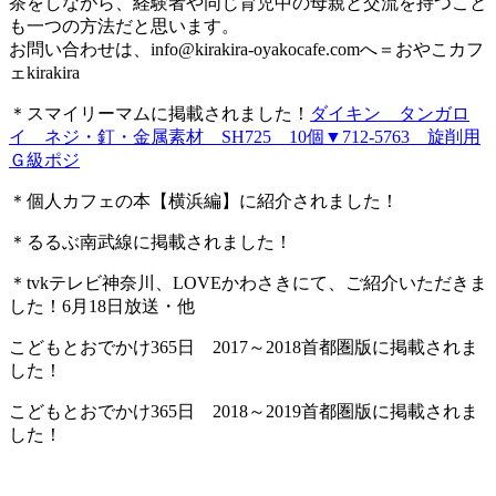
茶をしながら、経験者や同じ育児中の母親と交流を持つこと
も一つの方法だと思います。
お問い合わせは、
info@kirakira-oyakocafe.com
へ＝おやこカフ
ェkirakira
＊スマイリーマムに掲載されました！
ダイキン タンガロ
イ ネジ・釘・金属素材 SH725 10個▼712-5763 旋削用
Ｇ級ポジ
＊個人カフェの本【横浜編】に紹介されました！
＊るるぶ南武線に掲載されました！
＊tvkテレビ神奈川、LOVEかわさきにて、ご紹介いただきま
した！6月18日放送・他
こどもとおでかけ365日 2017～2018首都圏版に掲載されま
した！
こどもとおでかけ365日 2018～2019首都圏版に掲載されま
した！