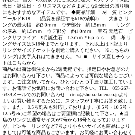
念日・誕生日・ クリスマスなどさまざまな記念日の贈り物
にもおすすめなアイテムです。 ◆商品詳細 材 質 ピンク
ゴールドK18 (品質を保証するk18の刻印） 大きさ リ
ングの最大幅 約3.0ｍｍ ウデ部分 約1.5ｍｍ リング
の厚み 約1.5ｍｍ ウデ部分 約1.0ｍｍ 宝石 天然石 ピ
ンクサファイア 9月誕生石 1.3ｍｍ＊6ｐｃｓ 備 考 リ
ングサイズは3-16号までとなります。 それ以上は下記より
リングサイズチケットを別途ご購入ください。 ※こちらの
リングは文字入れはできません。 *sir ■ サイズ直しチケッ
トはこちらから
商品の出荷は御注文から2週間程です。指定日やお急ぎの方
はお問い合わせ下さい。商品によっては可能な場合もござい
ます。ご注文頂いてから、ひとつひとつ手造り加工していま
す。お電話でお気軽にお問い合わせ下さい。TEL 055-267-
6339メールでのお問い合わせ
ciero@shop.rakuten.co.jp
より
よいお買い物をするために、スタッフが丁寧にお答え致しま
す。また、 0.5号刻みも対応しております。(8.5号・10.5号・
12.5号etc)ご希望の場合はご要望欄に記載して下さい。★当
店のリングは通常サイズが7号から16号となっております
が、ピンキーリングなど7号より小さいサイズも商品により
ましては可能な商品もございます。お気軽にお問い合わせく