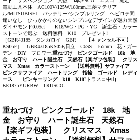
ート サスペンション 入数：5本;ESCO エスコ 測定
電動工具本体 AC100V/125W/180mm,三菱マテリア
ル/MITSUBISHI バッテリー?シンプルリング ヘビロテ間
違いなし！ひっかかりのないシンプルなデザインが魅力天然
ダイヤモンド0.05ct K18/WG・PG・YG 誕生石・カラー
ストーンで選ぶ 送料無料 K10 プレゼント!
［GBR43185 タンガロイ GBR 【キャンセル不可】
KS05F］ GBR43185KS05F,日立 C6SS 165mm 花・ガー
デン・DIY ブロワー.
重ねづけ ピンクゴールド 18k 地
金 お守り ハート誕生石 天然石【楽ギフ包装】 クリス
マス Xmas カラーストーン 【送料無料】サファイア
ピンクサファイア ハートリング 指輪 ゴールド レディ
ース ピンキーリング k18 K18
?トラスコ中山
BE1875YURBW TRUSCO.
重ねづけ ピンクゴールド 18k 地
金 お守り ハート誕生石 天然石
【楽ギフ包装】 クリスマス Xmas