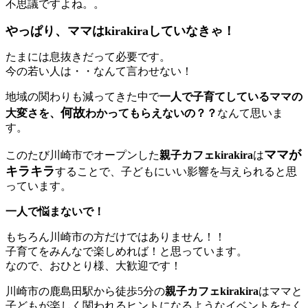
不思議ですよね。。
やっぱり、ママはkirakiraしていなきゃ！
たまには息抜きだって必要です。
今の若い人は・・なんて言わせない！
地域の関わりも減ってきた中で
一人で子育てしているママの
何故
大変さを、
わかってもらえないの？？
なんて思いま
す。
ママが
このたび川崎市でオープンした
親子カフェkirakira
は
キラキラ
することで、子どもにいい影響を与えられると思
っています。
一人で悩まないで！
もちろん川崎市の方だけではありません！！
子育てをみんなで楽しめれば！と思っています。
なので、おひとり様、大歓迎です！
川崎市の鹿島田駅から徒歩5分の
親子カフェkirakira
はママと
子どもが楽しく関われるヒントになるようなイベントをたく