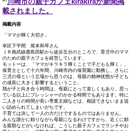
掲載内容
「ママが輝く大切さ」
幸区下平間 尾本和琴さん
ＪＲ南武線鹿島田駅から徒歩五分のところで、育児中のママ
のための親子カフェを経営しています。
モットーは、「ママがキラキラ輝くことで子どもも輝く」。
保育士として十六年間、川崎市内の保育園に勤務し、さらに
三児の母という立場から思うのは、母親の精神状態が子ども
の成長に大きく影響するということ。
我が子と向き合う時間は、母親にとって楽しくもあり、思っ
ている以上にプレッシャーのかかる時間でもあります。特に
二人きりの時間が長い専業主婦などは、相談できないまま追
い詰められてしまいがちです。
子育ては決して一人の力だけでするものではありません。
みんな誰かに頼りながら母親になるわけですから、近くに頼
る親類などがいなければ、こうした親子カフェでランチやお