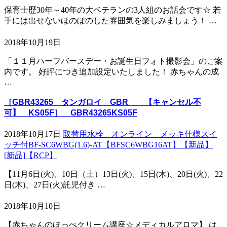
保育士歴30年～40年の大ベテランの3人組のお話会です☆ 若
手には出せないほのぼのした雰囲気を楽しみましょう！ …
2018年10月19日
「１１月ハーフバースデー・お誕生日フォト撮影会」のご案
内です。 好評につき追加設定いたしました！ 赤ちゃんの成
…
［GBR43265 タンガロイ GBR 【キャンセル不
可】 KS05F］ GBR43265KS05F
2018年10月17日
取替用水栓 オンライン メッキ仕様スイ
ッチ付BF-SC6WBG(1.6)-AT【BFSC6WBG16AT】【新品】
[新品]【RCP】
【11月6日(火)、10日（土）13日(火)、15日(木)、20日(火)、22
日(木)、27日(火)託児付き …
2018年10月10日
【赤ちゃんのほっぺクリーム講座☆メディカルアロマ】 は