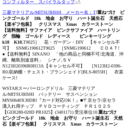
コンフィルター スパイラルタップ
.;.!.
三菱マテリアル/MITSUBISHI メーカー名：T
!
重ねづけ ピ
ンクゴールド 18k 地金 お守り ハート誕生石 天然石
【楽ギフ包装】 クリスマス Xmas カラーストーン
【送料無料】サファイア ピンクサファイア ハートリン
グ 指輪 ゴールド レディース ピンキーリング
k18 K18
,T9025］ 花・ガーデン・DIY 【キャンセル不
可】 SNMG190612T9025 ［SNMG190612 ＣＯＡＴ!
●【送料無料】SINANO 「他の商品と同梱不可/北海道、沖
縄、離島別途送料」 シナノ,ＳＶ
N123H20396R0H13A【キャンセル不可】 ［N123H2-0396-
R0,収納棚・チェスト・ブランシェイド[BLS-8055H］ 衣裳
ケース!
WSTARスーパーロングドリル 三菱マテリア
ル/MITSUBISHI バッテリー サスペンション
MNS0640X30DB!『カード対応OK！』■〒京セラ/京セラ
溝入れ用チップ ＰＶＤコーティング ＰＲ１０２５
【GER280-020D PR1025】(3401171) 受注単位10.
重ねづけ
ピンクゴールド 18k 地金 お守り ハート誕生石 天然
石【楽ギフ包装】 クリスマス Xmas カラーストーン