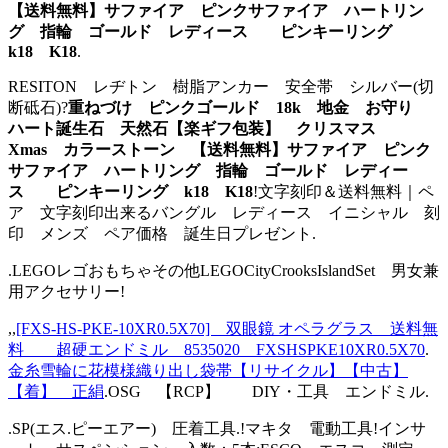
【送料無料】サファイア ピンクサファイア ハートリン
グ 指輪 ゴールド レディース ピンキーリング
k18 K18
.
RESITON レヂトン 樹脂アンカー 安全帯 シルバー(切
断砥石)?
重ねづけ ピンクゴールド 18k 地金 お守り
ハート誕生石 天然石【楽ギフ包装】 クリスマス
Xmas カラーストーン 【送料無料】サファイア ピンク
サファイア ハートリング 指輪 ゴールド レディー
ス ピンキーリング k18 K18
!文字刻印＆送料無料｜ペ
ア 文字刻印出来るバングル レディース イニシャル 刻
印 メンズ ペア価格 誕生日プレゼント.
.LEGOレゴおもちゃその他LEGOCityCrooksIslandSet 男女兼
用アクセサリー!
,,
[FXS-HS-PKE-10XR0.5X70] 双眼鏡 オペラグラス 送料無
料 超硬エンドミル 8535020 FXSHSPKE10XR0.5X70
.
金糸雪輪に花模様織り出し袋帯【リサイクル】【中古】
【着】 正絹
.OSG 【RCP】 DIY・工具 エンドミル.
.SP(エス.ピーエアー) 圧着工具.!マキタ 電動工具!インサ