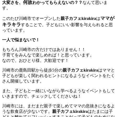
何故
大変さを、
わかってもらえないの？？
なんて思いま
す。
ママが
このたび川崎市でオープンした
親子カフェkirakira
は
キラキラ
することで、子どもにいい影響を与えられると思
っています。
一人で悩まないで！
もちろん川崎市の方だけではありません！！
子育てをみんなで楽しめれば！と思っています。
なので、おひとり様、大歓迎です！
川崎市の鹿島田駅から徒歩5分の
親子カフェkirakira
はママと
子どもが楽しく関われるヒントになるようなイベントをたく
さん開催しています。
また、子どもと一緒にいながら学べるようなイベントもして
いきますので、チェックしてくださいね！
川崎市には、まだまだ親子で楽しめてママの息抜きになるよ
うな飲食店が少ないです。
親子カフェkirakira
はたまには子
どもと離れてリフレッシュすることだって子どものためにな