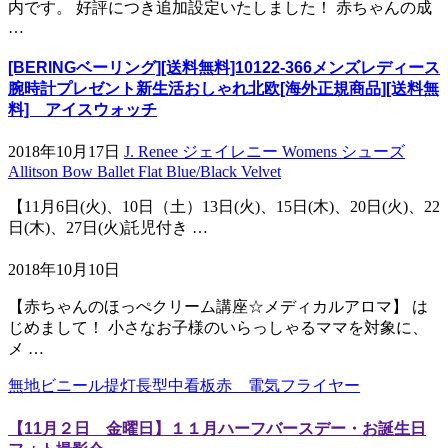
内です。 好評につき追加設定いたしました！ 赤ちゃんの成
…
[BERINGベーリング][送料無料]10122-366メンズレディース
腕時計プレゼント新生活おしゃれ北欧[海外正規商品][送料無
料] アイスウォッチ
2018年10月17日
J. Renee ジェイレニー Womens シューズ
Allitson Bow Ballet Flat Blue/Black Velvet
【11月6日(火)、10日（土）13日(火)、15日(木)、20日(火)、22
日(木)、27日(火)託児付き …
2018年10月10日
【赤ちゃんのほっぺクリーム講座☆メディカルアロマ】 は
じめまして！ 小さなお子様のいらっしゃるママを対象に、
メ …
無地ビニール提灯長型中看板赤 電気フライヤー
【11月２日 金曜日】１１月ハーフバースデー・お誕生日