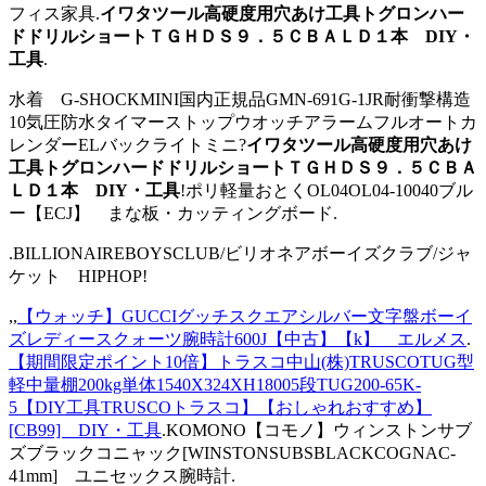
フィス家具.
イワタツール高硬度用穴あけ工具トグロンハー
ドドリルショートＴＧＨＤＳ９．５ＣＢＡＬＤ１本 DIY・
工具
.
水着 G-SHOCKMINI国内正規品GMN-691G-1JR耐衝撃構造
10気圧防水タイマーストップウオッチアラームフルオートカ
レンダーELバックライトミニ?
イワタツール高硬度用穴あけ
工具トグロンハードドリルショートＴＧＨＤＳ９．５ＣＢＡ
ＬＤ１本 DIY・工具
!ポリ軽量おとくOL04OL04-10040ブル
ー【ECJ】 まな板・カッティングボード.
.BILLIONAIREBOYSCLUB/ビリオネアボーイズクラブ/ジャ
ケット HIPHOP!
,,
【ウォッチ】GUCCIグッチスクエアシルバー文字盤ボーイ
ズレディースクォーツ腕時計600J【中古】【k】 エルメス
.
【期間限定ポイント10倍】トラスコ中山(株)TRUSCOTUG型
軽中量棚200kg単体1540X324XH18005段TUG200-65K-
5【DIY工具TRUSCOトラスコ】【おしゃれおすすめ】
[CB99] DIY・工具
.KOMONO【コモノ】ウィンストンサブ
ズブラックコニャック[WINSTONSUBSBLACKCOGNAC-
41mm] ユニセックス腕時計.