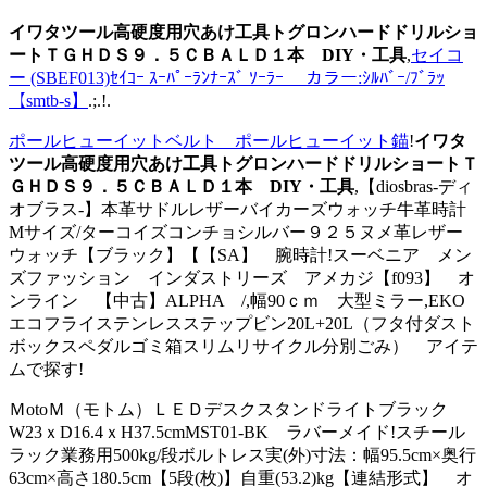
イワタツール高硬度用穴あけ工具トグロンハードドリルショ
ートＴＧＨＤＳ９．５ＣＢＡＬＤ１本 DIY・工具
,
セイコ
ー (SBEF013)ｾｲｺｰ ｽｰﾊﾟｰﾗﾝﾅｰｽﾞ ｿｰﾗｰ カラー:ｼﾙﾊﾞｰ/ﾌﾞﾗｯ
【smtb-s】
.;.!.
ポールヒューイットベルト ポールヒューイット錨
!
イワタ
ツール高硬度用穴あけ工具トグロンハードドリルショートＴ
ＧＨＤＳ９．５ＣＢＡＬＤ１本 DIY・工具
,【diosbras-ディ
オブラス-】本革サドルレザーバイカーズウォッチ牛革時計
Mサイズ/ターコイズコンチョシルバー９２５ヌメ革レザー
ウォッチ【ブラック】【【SA】 腕時計!スーベニア メン
ズファッション インダストリーズ アメカジ【f093】 オ
ンライン 【中古】ALPHA /,幅90ｃｍ 大型ミラー,EKO
エコフライステンレスステップビン20L+20L（フタ付ダスト
ボックスペダルゴミ箱スリムリサイクル分別ごみ） アイテ
ムで探す!
ＭotoＭ（モトム）ＬＥＤデスクスタンドライトブラック
W23ｘD16.4ｘH37.5cmMST01-BK ラバーメイド!スチール
ラック業務用500kg/段ボルトレス実(外)寸法：幅95.5cm×奥行
63cm×高さ180.5cm【5段(枚)】自重(53.2)kg【連結形式】 オ