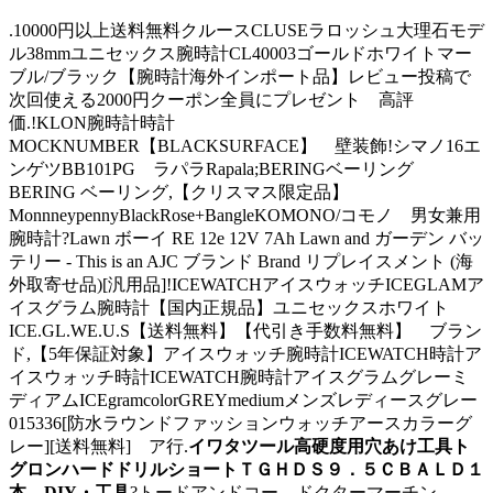
.10000円以上送料無料クルースCLUSEラロッシュ大理石モデ
ル38mmユニセックス腕時計CL40003ゴールドホワイトマー
ブル/ブラック【腕時計海外インポート品】レビュー投稿で
次回使える2000円クーポン全員にプレゼント 高評
価.!KLON腕時計時計
MOCKNUMBER【BLACKSURFACE】 壁装飾!シマノ16エ
ンゲツBB101PG ラパラRapala;BERINGベーリング
BERING ベーリング,【クリスマス限定品】
MonnneypennyBlackRose+BangleKOMONO/コモノ 男女兼用
腕時計?Lawn ボーイ RE 12e 12V 7Ah Lawn and ガーデン バッ
テリー - This is an AJC ブランド Brand リプレイスメント (海
外取寄せ品)[汎用品]!ICEWATCHアイスウォッチICEGLAMア
イスグラム腕時計【国内正規品】ユニセックスホワイト
ICE.GL.WE.U.S【送料無料】【代引き手数料無料】 ブラン
ド,【5年保証対象】アイスウォッチ腕時計ICEWATCH時計ア
イスウォッチ時計ICEWATCH腕時計アイスグラムグレーミ
ディアムICEgramcolorGREYmediumメンズレディースグレー
015336[防水ラウンドファッションウォッチアースカラーグ
レー][送料無料] ア行.
イワタツール高硬度用穴あけ工具ト
グロンハードドリルショートＴＧＨＤＳ９．５ＣＢＡＬＤ１
本 DIY・工具
?トードアンドコー ドクターマーチン.