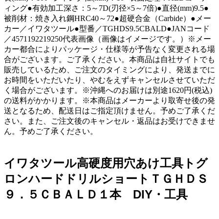
ィング●有効加工深さ：5～7D(刃径×5～7倍)●直径(mm)9.5●
被削材：焼き入れ鋼HRC40～72●超硬合金（Carbide）●メー
カー／イワタツール●型番／TGHDS9.5CBALD●JANコード
／4571192219250代表画像（画像はイメージです。）※メー
カー都合によりパッケージ・仕様等が予告なく変更される場
合がございます。ご了承ください。本商品は自社サイトでも
販売しているため、ご注文のタイミングにより、発送までに
お時間をいただいたり、やむをえずキャンセルさせていただ
く場合がございます。※沖縄へのお届けは別途1620円(税込)
の送料がかかります。※本商品はメーカーより取寄せ後の発
送となるため、配送日はご指定頂けません。予めご了承くだ
さい。また、ご注文後のキャンセル・返品はお受けできませ
ん。予めご了承ください。
イワタツール高硬度用穴あけ工具トグ
ロンハードドリルショートＴＧＨＤＳ
９．５ＣＢＡＬＤ１本 DIY・工具