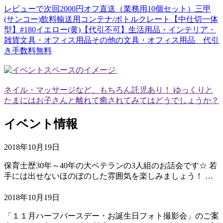
レビューで次回2000円オフ直送（業務用10個セット）三甲
(サンコー)飲料輸送用コンテナ/ボトルクレート【中仕切一体
型】#180イエロー(黄)【代引不可】生活用品・インテリア・
雑貨文具・オフィス用品その他の文具・オフィス用品 代引
き手数料無料
ネイル・マッサージなど、もちろん託児あり！ ゆっくりと
たまにはお子さんと離れて癒されてみてはどうでしょうか？
イベント情報
2018年10月19日
保育士歴30年～40年の大ベテランの3人組のお話会です☆ 若
手には出せないほのぼのした雰囲気を楽しみましょう！ …
2018年10月19日
「１１月ハーフバースデー・お誕生日フォト撮影会」のご案