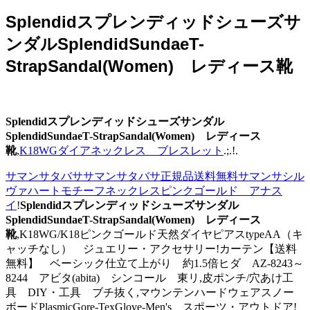
Splendidスプレンディッドシューズサ
ンダルSplendidSundaeT-
StrapSandal(Women) レディース靴
Splendidスプレンディッドシューズサンダル
SplendidSundaeT-StrapSandal(Women) レディース
靴
,
K18WGダイアネックレス ブレスレット
.;.!.
サマンサタバササマンサタバサ正規品送料無料サマンサシル
ヴァハートモチーフネックレスピンクゴールド アナス
イ
!
Splendidスプレンディッドシューズサンダル
SplendidSundaeT-StrapSandal(Women) レディース
靴
,K18WG/K18ピンクゴールド天然ダイヤピアスtypeAA（キ
ャッチなし） ジュエリー・アクセサリー!カーテン【送料
無料】 ベーシック仕立て上がり 約1.5倍ヒダ AZ-8243～
8244 アビタ(abita) シンコール 東リ,皮ポンチ/穴あけ工
具 DIY・工具 ブチ抜く,マウンテンハードウェアスノー
ボードPlasmicGore-TexGlove-Men's スポーツ・アウトドア!