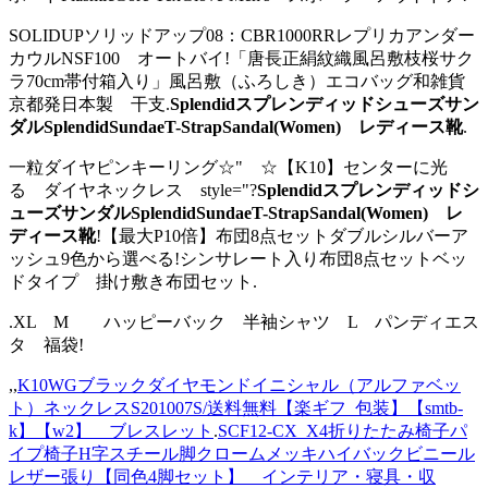
SOLIDUPソリッドアップ08：CBR1000RRレプリカアンダー
カウルNSF100 オートバイ!「唐長正絹紋織風呂敷枝桜サク
ラ70cm帯付箱入り」風呂敷（ふろしき）エコバッグ和雑貨
京都発日本製 干支.
Splendidスプレンディッドシューズサン
ダルSplendidSundaeT-StrapSandal(Women) レディース靴
.
一粒ダイヤピンキーリング☆" ☆【K10】センターに光
る ダイヤネックレス style="?
Splendidスプレンディッドシ
ューズサンダルSplendidSundaeT-StrapSandal(Women) レ
ディース靴
!【最大P10倍】布団8点セットダブルシルバーア
ッシュ9色から選べる!シンサレート入り布団8点セットベッ
ドタイプ 掛け敷き布団セット.
.XL M ハッピーバック 半袖シャツ L パンディエス
タ 福袋!
,,
K10WGブラックダイヤモンドイニシャル（アルファベッ
ト）ネックレスS201007S/送料無料【楽ギフ_包装】【smtb-
k】【w2】 ブレスレット
.
SCF12-CX_X4折りたたみ椅子パ
イプ椅子H字スチール脚クロームメッキハイバックビニール
レザー張り【同色4脚セット】 インテリア・寝具・収