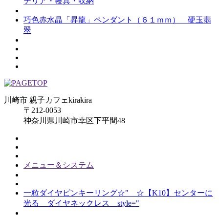
テリア・寝具・収納
巧色赤水晶「昇龍」ペンダント（６１ｍｍ） 硬玉翡
翠
川崎市 親子カフェkirakira
〒212-0053
神奈川県川崎市幸区下平間48
メニュー＆システム
一粒ダイヤピンキーリング☆" ☆【K10】センターに
光る ダイヤネックレス style="