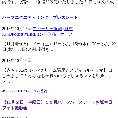
内です。 好評につき追加設定いたしました！ 赤ちゃんの成
…
ハーフエタニティリング ブレスレット
2018年10月17日
スカーリーScully財布
RFIDPocketWalletBlack 財布・ケース
【11月6日(火)、10日（土）13日(火)、15日(木)、20日(火)、22
日(木)、27日(火)託児付き …
2018年10月10日
【赤ちゃんのほっぺクリーム講座☆メディカルアロマ】 は
じめまして！ 小さなお子様のいらっしゃるママを対象に、
メ …
4963507360717 AV機器
【11月２日 金曜日】１１月ハーフバースデー・お誕生日
フォト撮影会