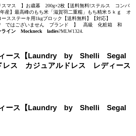
スマス 】お歳暮 200g×2枚【送料無料!ステルス コンバ
0年産】最高峰のもち米「滋賀羽二重糯」もち精米５ｋｇ オ
ロースステーキ用1kgブロック【送料無料】【対応】
 祝 / ではございません ブランド 】 高級 化粧箱 和
イン Mockneck ladies
?MLW1324.
ス【Laundry by Shelli Segal
ランドリー ドレス カジュアルドレス レディース
ス【Laundry by Shelli Segal