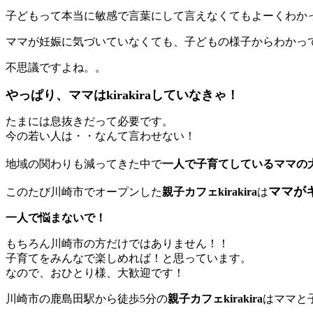
子どもって本当に敏感で言葉にして言えなくてもよーくわか
ママが妊娠に気づいていなくても、子どもの様子からわかっ
不思議ですよね。。
やっぱり、ママはkirakiraしていなきゃ！
たまには息抜きだって必要です。
今の若い人は・・なんて言わせない！
地域の関わりも減ってきた中で
一人で子育てしているママの
ママが
このたび川崎市でオープンした
親子カフェkirakira
は
一人で悩まないで！
もちろん川崎市の方だけではありません！！
子育てをみんなで楽しめれば！と思っています。
なので、おひとり様、大歓迎です！
川崎市の鹿島田駅から徒歩5分の
親子カフェkirakira
はママと