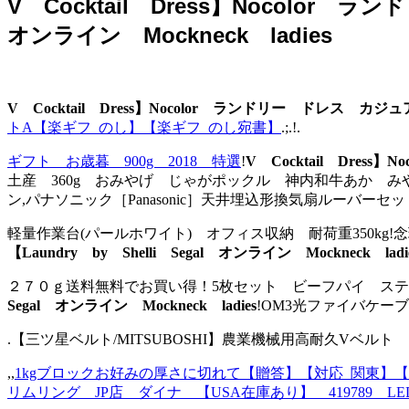
V Cocktail Dress】Nocolor
オンライン Mockneck ladies
V Cocktail Dress】Nocolor ランドリー ドレス カジュア
トA【楽ギフ_のし】【楽ギフ_のし宛書】
.;.!.
ギフト お歳暮 900g 2018 特選
!
V Cocktail Dress
土産 360g おみやげ じゃがポックル 神内和牛あか みや
ン,パナソニック［Panasonic］天井埋込形換気扇ルーバーセットタ
軽量作業台(パールホワイト) オフィス収納 耐荷重350kg
【Laundry by Shelli Segal オンライン Mockneck ladi
２７０ｇ送料無料でお買い得！5枚セット ビーフパイ ステ
Segal オンライン Mockneck ladies
!OM3光ファイバケーブル 
.【三ツ星ベルト/MITSUBOSHI】農業機械用高耐久Vベルト
,,
1kgブロックお好みの厚さに切れて【贈答】【対応_関東】【対
リムリング JP店 ダイナ 【USA在庫あり】 419789 L