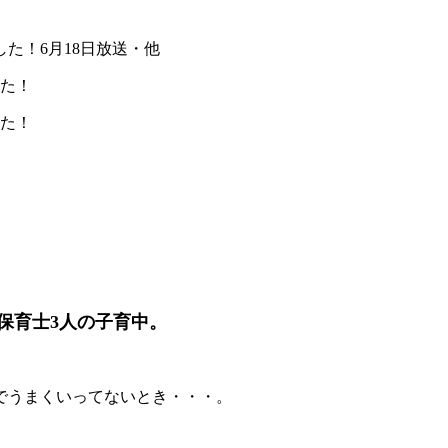
した！6月18日放送・他
した！
した！
保育士3人の子育中。
でうまくいってないとき・・・。