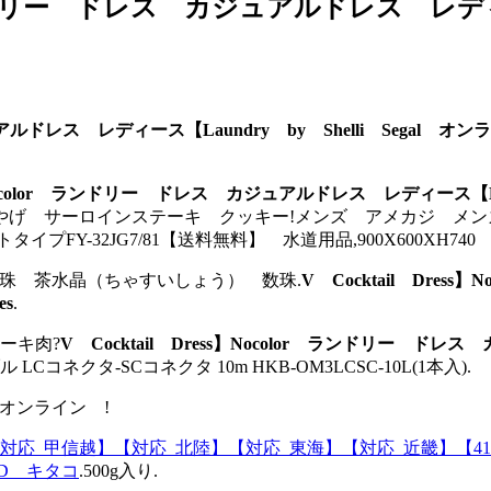
 ランドリー ドレス カジュアルドレス レディー
ルドレス レディース【Laundry by Shelli Segal オンライン
】Nocolor ランドリー ドレス カジュアルドレス レディース【Laundr
げ サーロインステーキ クッキー!メンズ アメカジ メンズ 靴
イプFY-32JG7/81【送料無料】 水道用品,900X600XH7
!念珠 茶水晶（ちゃすいしょう） 数珠.
V Cocktail Dr
es
.
ーキ肉?
V Cocktail Dress】Nocolor ランドリー ドレ
LCコネクタ-SCコネクタ 10m HKB-OM3LCSC-10L(1本入).
 オンライン !
応_甲信越】【対応_北陸】【対応_東海】【対応_近畿】【4129
ED キタコ
.500g入り.