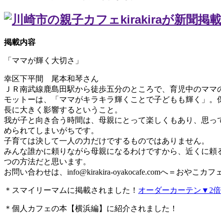
掲載内容
「ママが輝く大切さ」
幸区下平間 尾本和琴さん
ＪＲ南武線鹿島田駅から徒歩五分のところで、育児中のママ
モットーは、「ママがキラキラ輝くことで子どもも輝く」。
長に大きく影響するということ。
我が子と向き合う時間は、母親にとって楽しくもあり、思っ
められてしまいがちです。
子育ては決して一人の力だけでするものではありません。
みんな誰かに頼りながら母親になるわけですから、近くに頼
つの方法だと思います。
お問い合わせは、
info@kirakira-oyakocafe.com
へ＝おやこカフェkir
＊スマイリーマムに掲載されました！
オーダーカーテン▼2
＊個人カフェの本【横浜編】に紹介されました！