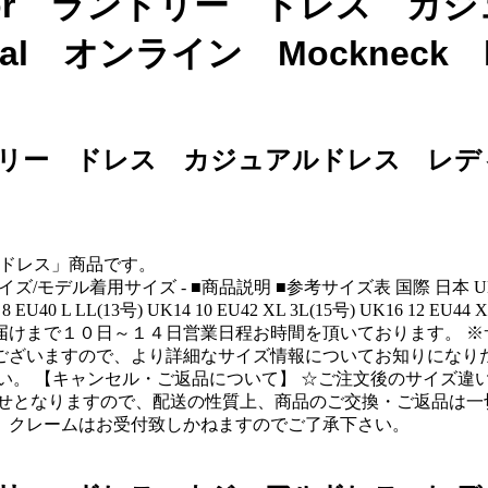
】Nocolor ランドリー ドレス
egal オンライン Mockneck l
 ランドリー ドレス カジュアルドレス レディー
ジュアルドレス」商品です。
商品サイズ/モデル着用サイズ - ■商品説明 ■参考サイズ表 国際 日本 UK US EU
 UK12 8 EU40 L LL(13号) UK14 10 EU42 XL 3L(15号) UK
届けまで１０日～１４日営業日程お時間を頂いております。 ※
ございますので、より詳細なサイズ情報についてお知りになり
い。 【キャンセル・ご返品について】 ☆ご注文後のサイズ違
せとなりますので、配送の性質上、商品のご交換・ご返品は一
、クレームはお受付致しかねますのでご了承下さい。