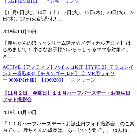
【532P19Mar16】 ピンキーリング
【11月6日(火)、10日（土）13日(火)、15日(木)、20日(火)、22
日(木)、27日(火)託児付き …
2018年10月10日
【赤ちゃんのほっぺクリーム講座☆メディカルアロマ】 は
じめまして！ 小さなお子様のいらっしゃるママを対象に、
メ …
ACTIVE【アクティブ】ハイスロKIT【TYPE-2】テフロンイ
ンナー巻取Φ32【チタンゴールド】【TMR用ワイヤ
ー:900MM仕様】【1069209】 スクリーン
【11月２日 金曜日】１１月ハーフバースデー・お誕生日
フォト撮影会
2018年10月10日
「１１月ハーフバースデー・お誕生日フォト撮影会」のご案
内です。 赤ちゃんの成長は、あっという間です。 ねんね、
…