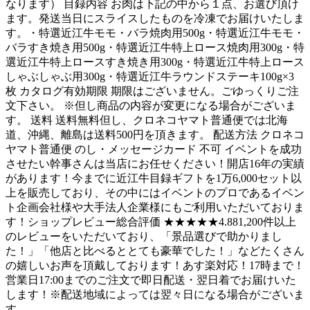
なります） 目録内容 お肉は下記の中から１点、お選び頂け
ます。発送当日にスライスしたものを冷凍でお届けいたしま
す。・特選近江牛モモ・バラ焼肉用500g・特選近江牛モモ・
バラすき焼き用500g・特選近江牛特上ロース焼肉用300g・特
選近江牛特上ロースすき焼き用300g・特選近江牛特上ロース
しゃぶしゃぶ用300g・特選近江牛ラウンドステーキ100g×3
枚 カタログ有効期限 期限はございません。ごゆっくりご注
文下さい。 ※但し商品の内容が変更になる場合がございま
す。 送料 送料無料但し、クロネコヤマト普通便では北海
道、沖縄、離島は送料500円を頂きます。 配送方法 クロネコ
ヤマト普通便 のし・メッセージカード 不可 イベントを成功
させたい幹事さんは当店にお任せください！開店16年の実績
があります！今までに近江牛目録ギフトを1万6,000セット以
上を販売しており、その中にはイベントのプロであるイベン
ト企画会社様や大手法人企業様にもご利用いただいておりま
す！ショップレビュー総合評価 ★★★★★4.881,200件以上
のレビューをいただいており、「景品選びで助かりまし
た！」「他店と比べるととても豪華でした！」などたくさん
の嬉しいお声を頂戴しております！あす楽対応！17時まで！
営業日17:00までのご注文で即日配送・翌日着でお届けいた
します！※配送地域によっては翌々日になる場合がございま
す。