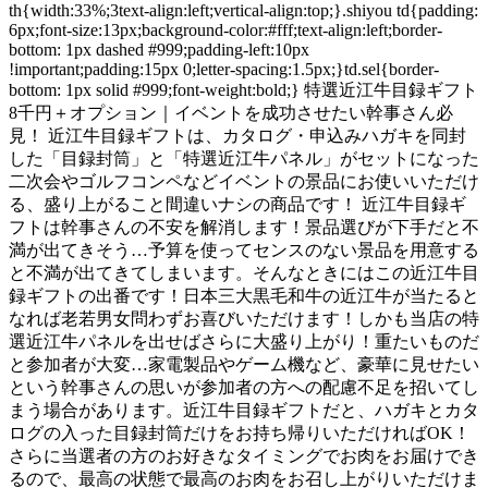
th{width:33%;3text-align:left;vertical-align:top;}.shiyou td{padding:
6px;font-size:13px;background-color:#fff;text-align:left;border-
bottom: 1px dashed #999;padding-left:10px
!important;padding:15px 0;letter-spacing:1.5px;}td.sel{border-
bottom: 1px solid #999;font-weight:bold;} 特選近江牛目録ギフト
8千円＋オプション｜イベントを成功させたい幹事さん必
見！ 近江牛目録ギフトは、カタログ・申込みハガキを同封
した「目録封筒」と「特選近江牛パネル」がセットになった
二次会やゴルフコンペなどイベントの景品にお使いいただけ
る、盛り上がること間違いナシの商品です！ 近江牛目録ギ
フトは幹事さんの不安を解消します！景品選びが下手だと不
満が出てきそう…予算を使ってセンスのない景品を用意する
と不満が出てきてしまいます。そんなときにはこの近江牛目
録ギフトの出番です！日本三大黒毛和牛の近江牛が当たると
なれば老若男女問わずお喜びいただけます！しかも当店の特
選近江牛パネルを出せばさらに大盛り上がり！重たいものだ
と参加者が大変…家電製品やゲーム機など、豪華に見せたい
という幹事さんの思いが参加者の方への配慮不足を招いてし
まう場合があります。近江牛目録ギフトだと、ハガキとカタ
ログの入った目録封筒だけをお持ち帰りいただければOK！
さらに当選者の方のお好きなタイミングでお肉をお届けでき
るので、最高の状態で最高のお肉をお召し上がりいただけま