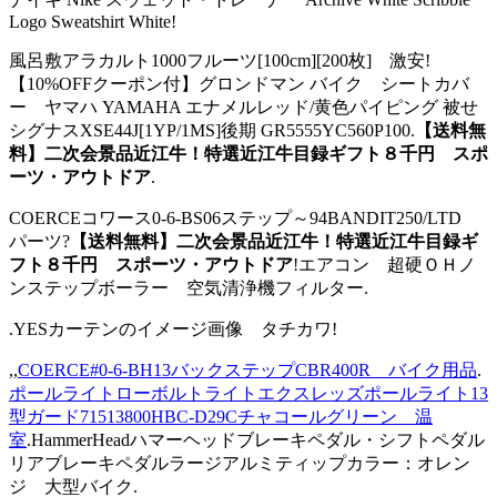
Logo Sweatshirt White!
風呂敷アラカルト1000フルーツ[100cm][200枚] 激安!
【10%OFFクーポン付】グロンドマン バイク シートカバ
ー ヤマハ YAMAHA エナメルレッド/黄色パイピング 被せ
シグナスXSE44J[1YP/1MS]後期 GR5555YC560P100.
【送料無
料】二次会景品近江牛！特選近江牛目録ギフト８千円 スポ
ーツ・アウトドア
.
COERCEコワース0-6-BS06ステップ～94BANDIT250/LTD
パーツ?
【送料無料】二次会景品近江牛！特選近江牛目録ギ
フト８千円 スポーツ・アウトドア
!エアコン 超硬ＯＨノ
ンステップボーラー 空気清浄機フィルター.
.YESカーテンのイメージ画像 タチカワ!
,,
COERCE#0-6-BH13バックステップCBR400R バイク用品
.
ポールライトローボルトライトエクスレッズポールライト13
型ガード71513800HBC-D29Cチャコールグリーン 温
室
.HammerHeadハマーヘッドブレーキペダル・シフトペダル
リアブレーキペダルラージアルミティップカラー：オレン
ジ 大型バイク.