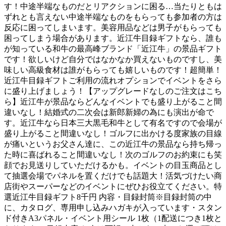
す！中途半端なものだとリアクションに困る…当たりともは
ずれとも言えない中途半端なものをもらっても参加者の方は
反応に困ってしまいます。美容用品などは男子がもらっても
困ってしまう場合があります。近江牛目録ギフトなら、誰も
が知っている和牛の最高峰ブランド「近江牛」の景品ギフト
です！欲しいけど自分ではなかなか買えないものですし、美
味しい高級食材は誰がもらっても嬉しいものです！超簡単！
近江牛目録ギフトご利用の流れオプションでイベントをさら
に盛り上げましょう！【アップグレードなしのご注文はこち
ら】近江牛が景品ならどんなイベントでも盛り上がること間
違いなし！結婚式の二次会は新郎新婦の為にも演出が命で
す。近江牛なら日本三大黒毛和牛として有名ですので会場が
盛り上がること間違いなし！ゴルフに出かける度家族の目線
が痛いというお父さん達に、この近江牛の景品なら持ち帰っ
た時に喜ばれること間違いなし！次のゴルフのお約束にも笑
顔でお見送りしていただけるかも。イベントの目玉商品とし
て抽選会場でパネルを置くだけでも話題大！活気づけたい商
店街やスーパーなどのイベントにぜひお役立てください。特
選近江牛目録ギフト8千円 内容・目録封筒※目録封筒の中
に、カタログ、専用申し込みハガキが入っています・スタン
ド付きA3パネル・イベント用シール 1枚（1配送につき1枚と