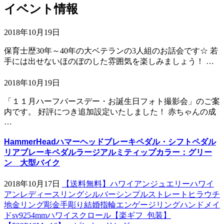
イベント情報
2018年10月19日
保育士歴30年～40年の大ベテランの3人組のお話会です☆ 若
手には出せないほのぼのした雰囲気を楽しみましょう！ …
2018年10月19日
「１１月ハーフバースデー・お誕生日フォト撮影会」のご案
内です。 好評につき追加設定いたしました！ 赤ちゃんの成
…
HammerHeadハマーヘッドブレーキペダル・シフトペダル
リアブレーキペダルラージアルミティップカラー：グリー
ン 大型バイク
2018年10月17日
【送料無料】ハワイアンジュエリーハワイ
アンレディースリングシルバーシンプルストレートヒラウチ
地金リング彫金手彫り結婚指輪エンゲージリングハンドメイ
ドsv9254mmハワイスクロール【楽ギフ_包装】