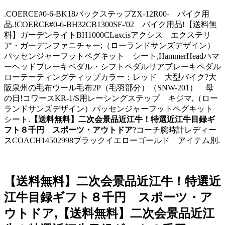
.COERCE#0-6-BK18バックステップZX-12R00- バイク用
品.!COERCE#0-6-BH32CB1300SF-'02 バイク用品!【送料無
料】ガーデンライトBH1000CLaxcisアクシス エクステリ
ア・ガーデンファニチャー;（ローランドサンズデザイン）
パッセンジャーフットペグキット シート,HammerHeadハマ
ーヘッドブレーキペダル・シフトペダルリアブレーキペダル
ローテーティングティップカラー：レッド 大型バイク?大
阪泉州の毛布ウール毛布2P（毛羽部分）（SNW-201） 母
の日!コワースKR-1/S用レーシングステップ キジマ,（ロー
ランドサンズデザイン）パッセンジャーフットペグキット
シート.
【送料無料】二次会景品近江牛！特選近江牛目録ギ
フト８千円 スポーツ・アウトドア
?コーチ腕時計レディー
スCOACH14502998ブラックイエローゴールド アイテム別.
【送料無料】二次会景品近江牛！特選近
江牛目録ギフト８千円 スポーツ・ア
ウトドア,【送料無料】二次会景品近江