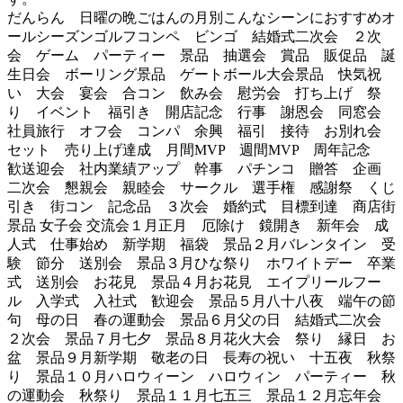
だんらん 日曜の晩ごはんの月別こんなシーンにおすすめオ
ールシーズンゴルフコンペ ビンゴ 結婚式二次会 ２次
会 ゲーム パーティー 景品 抽選会 賞品 販促品 誕
生日会 ボーリング景品 ゲートボール大会景品 快気祝
い 大会 宴会 合コン 飲み会 慰労会 打ち上げ 祭
り イベント 福引き 開店記念 行事 謝恩会 同窓会
社員旅行 オフ会 コンパ 余興 福引 接待 お別れ会
セット 売り上げ達成 月間MVP 週間MVP 周年記念
歓送迎会 社内業績アップ 幹事 パチンコ 贈答 企画
二次会 懇親会 親睦会 サークル 選手権 感謝祭 くじ
引き 街コン 記念品 ３次会 婚約式 目標到達 商店街
景品 女子会 交流会１月正月 厄除け 鏡開き 新年会 成
人式 仕事始め 新学期 福袋 景品２月バレンタイン 受
験 節分 送別会 景品３月ひな祭り ホワイトデー 卒業
式 送別会 お花見 景品４月お花見 エイプリールフー
ル 入学式 入社式 歓迎会 景品５月八十八夜 端午の節
句 母の日 春の運動会 景品６月父の日 結婚式二次会
２次会 景品７月七夕 景品８月花火大会 祭り 縁日 お
盆 景品９月新学期 敬老の日 長寿の祝い 十五夜 秋祭
り 景品１０月ハロウィーン ハロウィン パーティー 秋
の運動会 秋祭り 景品１１月七五三 景品１２月忘年会