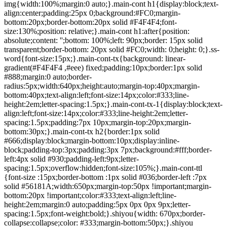
img{width:100%;margin:0 auto;}.main-cont h1{display:block;text-
align:center;padding:25px 0;background:#FC0;margin-
bottom:20px;border-bottom:20px solid #F4F4F4;font-
size:130%;position: relative;}.main-cont h1:after{position:
absolute;content: '';bottom: 100%;left: 90px;border: 15px solid
transparent;border-bottom: 20px solid #FC0;width: 0;height: 0;}.ss-
word{font-size:15px;}.main-cont-tx{background: linear-
gradient(#F4F4F4 ,#eee) fixed;padding:10px;border:1px solid
#888;margin:0 auto;border-
radius:5px;width:640px;height:auto;margin-top:40px;margin-
bottom:40px;text-align:left;font-size:14px;color:#333;line-
height:2em;letter-spacing:1.5px;}.main-cont-tx-1{display:block;text-
align:left;font-size:14px;color:#333;line-height:2em;letter-
spacing:1.5px;padding:7px 10px;margin-top:20px;margin-
bottom:30px;}.main-cont-tx h2{border:1px solid
#666;display:block;margin-bottom:10px;display:inline-
block;padding-top:3px;padding:3px 7px;background:#fff;border-
left:4px solid #930;padding-left:9px;letter-
spacing:1.5px;overflow:hidden;font-size:105%;}.main-cont-ttl
{font-size :15px;border-bottom :1px solid #036;border-left :7px
solid #56181A;width:650px;margin-top:50px !important;margin-
bottom:20px !important;color:#333;text-align:left;line-
height:2em;margin:0 auto;padding:5px 0px 0px 9px;letter-
spacing:1.5px;font-weight:bold;}.shiyou{width: 670px;border-
collapse:collapse;color: #333;margin-bottom:50px;}.shiyou