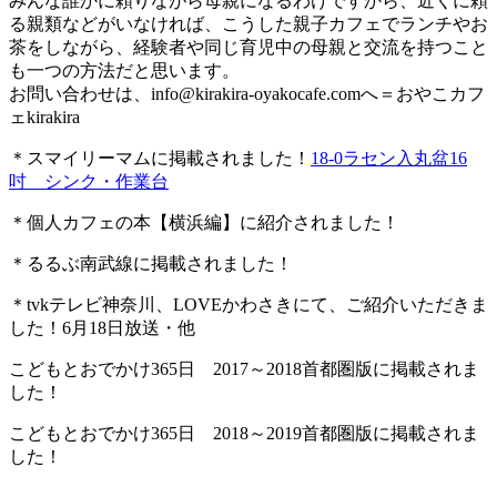
みんな誰かに頼りながら母親になるわけですから、近くに頼
る親類などがいなければ、こうした親子カフェでランチやお
茶をしながら、経験者や同じ育児中の母親と交流を持つこと
も一つの方法だと思います。
お問い合わせは、
info@kirakira-oyakocafe.com
へ＝おやこカフ
ェkirakira
＊スマイリーマムに掲載されました！
18-0ラセン入丸盆16
吋 シンク・作業台
＊個人カフェの本【横浜編】に紹介されました！
＊るるぶ南武線に掲載されました！
＊tvkテレビ神奈川、LOVEかわさきにて、ご紹介いただきま
した！6月18日放送・他
こどもとおでかけ365日 2017～2018首都圏版に掲載されま
した！
こどもとおでかけ365日 2018～2019首都圏版に掲載されま
した！