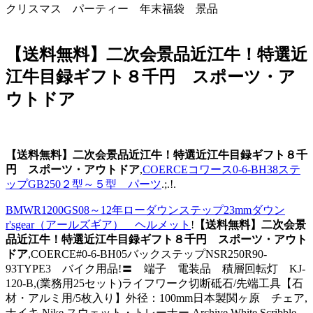
クリスマス パーティー 年末福袋 景品
【送料無料】二次会景品近江牛！特選近
江牛目録ギフト８千円 スポーツ・ア
ウトドア
【送料無料】二次会景品近江牛！特選近江牛目録ギフト８千
円 スポーツ・アウトドア
,
COERCEコワース0-6-BH38ステ
ップGB250２型～５型 パーツ
.;.!.
BMWR1200GS08～12年ローダウンステップ23mmダウン
r'sgear（アールズギア） ヘルメット
!
【送料無料】二次会景
品近江牛！特選近江牛目録ギフト８千円 スポーツ・アウト
ドア
,COERCE#0-6-BH05バックステップNSR250R90-
93TYPE3 バイク用品!〓 端子 電装品 積層回転灯 KJ-
120-B,(業務用25セット)ライフワーク切断砥石/先端工具【石
材・アルミ用/5枚入り】外径：100mm日本製関ヶ原 チェア,
ナイキ Nike スウェット・トレーナー Archive White Scribble