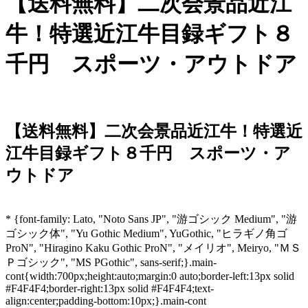
【送料無料】二次会景品近江
牛！特選近江牛目録ギフト８
千円 スポーツ・アウトドア
【送料無料】二次会景品近江牛！特選近
江牛目録ギフト８千円 スポーツ・ア
ウトドア
* {font-family: Lato, "Noto Sans JP", "游ゴシック Medium", "游
ゴシック体", "Yu Gothic Medium", YuGothic, "ヒラギノ角ゴ
ProN", "Hiragino Kaku Gothic ProN", "メイリオ", Meiryo, "ＭＳ
Ｐゴシック", "MS PGothic", sans-serif;}.main-
cont{width:700px;height:auto;margin:0 auto;border-left:13px solid
#F4F4F4;border-right:13px solid #F4F4F4;text-
align:center;padding-bottom:10px;}.main-cont