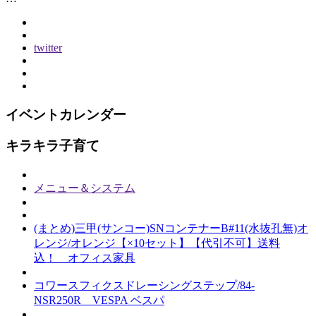
twitter
イベントカレンダー
キラキラ子育て
メニュー＆システム
(まとめ)三甲(サンコー)SNコンテナーB#11(水抜孔無)オ
レンジ/オレンジ【×10セット】【代引不可】送料
込！ オフィス家具
コワースフィクスドレーシングステップ/84-
NSR250R VESPA ベスパ