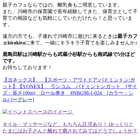
親子カフェならではの、離乳食もご用意しています。
また、川崎市の保育園で長年経験してきた、保育士として子
育ての相談なども気軽にしていただけたら！と思っていま
す。
遠方の方でも、子連れで川崎市に遊びに来るときは
親子カフ
ェkirakira
に来て、一緒にキラキラ子育てを楽しみませんか♪
鹿島田駅は川崎駅からも武蔵小杉駅からも南武線で5分ほど
です。
お待ちしております！
【ヨネックス】 【スポーツ・アウトドア:バドミントン:ガ
ット】【YONEX】 ランコム バドミントンガット [サイ
ズ：長さ100m] ロール巻き #NBG98-1-024 [カラー：シ
ルバーグレー]
ネイル・マッサージなど、もちろん託児あり！ ゆっくりと
たまにはお子さんと離れて癒されてみてはどうでしょうか？