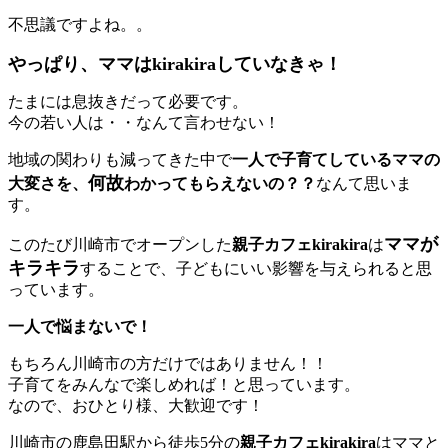
不思議ですよね。。
やっぱり、ママはkirakiraしていなきゃ！
たまには息抜きだって必要です。
今の若い人は・・なんて言わせない！
地域の関わりも減ってきた中で
一人で子育てしているママの
何故
大変さを、
わかってもらえないの？？
なんて思いま
す。
ママが
このたび川崎市でオープンした
親子カフェkirakira
は
キラキラ
することで、子どもにいい影響を与えられると思
っています。
一人で悩まないで！
もちろん川崎市の方だけではありません！！
子育てをみんなで楽しめれば！と思っています。
なので、おひとり様、大歓迎です！
川崎市の鹿島田駅から徒歩5分の
親子カフェkirakira
はママと