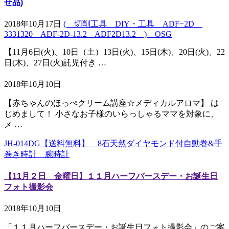
せ品)
2018年10月17日
( 切削工具 DIY・工具 ADF−2D
3331320 ADF-2D-13.2 ADF2D13.2 ) OSG
【11月6日(火)、10日（土）13日(火)、15日(木)、20日(火)、22
日(木)、27日(火)託児付き …
2018年10月10日
【赤ちゃんのほっぺクリーム講座☆メディカルアロマ】 は
じめまして！ 小さなお子様のいらっしゃるママを対象に、
メ …
JH-014DG【送料無料】 8石天然ダイヤモンド付自動巻&手
巻き時計 腕時計
【11月２日 金曜日】１１月ハーフバースデー・お誕生日
フォト撮影会
2018年10月10日
「１１月ハーフバースデー・お誕生日フォト撮影会」のご案