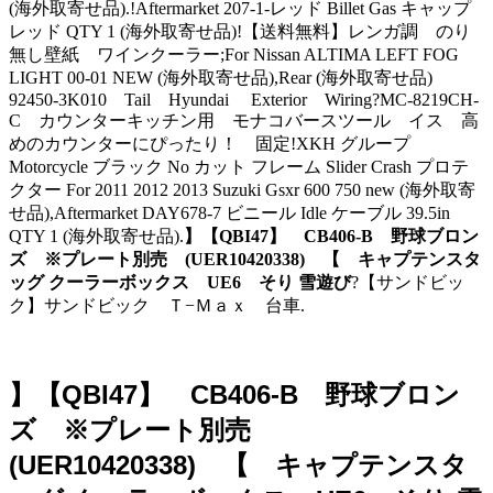
(海外取寄せ品).!Aftermarket 207-1-レッド Billet Gas キャップ
レッド QTY 1 (海外取寄せ品)!【送料無料】レンガ調 のり
無し壁紙 ワインクーラー;For Nissan ALTIMA LEFT FOG
LIGHT 00-01 NEW (海外取寄せ品),Rear (海外取寄せ品)
92450-3K010 Tail Hyundai Exterior Wiring?MC-8219CH-
C カウンターキッチン用 モナコバースツール イス 高
めのカウンターにぴったり！ 固定!XKH グループ
Motorcycle ブラック No カット フレーム Slider Crash プロテ
クター For 2011 2012 2013 Suzuki Gsxr 600 750 new (海外取寄
せ品),Aftermarket DAY678-7 ビニール Idle ケーブル 39.5in
QTY 1 (海外取寄せ品).
】【QBI47】 CB406-B 野球ブロン
ズ ※プレート別売 (UER10420338) 【 キャプテンスタ
ッグ クーラーボックス UE6 そり 雪遊び
?【サンドビッ
ク】サンドビック Ｔ−Ｍａｘ 台車.
】【QBI47】 CB406-B 野球ブロン
ズ ※プレート別売
(UER10420338) 【 キャプテンスタ