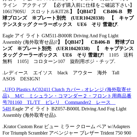
ライン アクティブ 【必ず購入前に仕様をご確認下さい】
1061790SU スロットルKIT28.
】【QBI47】 CB406-B 野
球ブロンズ ※プレート別売 (UER10420338) 【 キャプ
テンスタッグ クーラーボックス UE6 そり 雪遊び
.
Eagle アイ ライト GM511-B000R Driving And Fog Light
Assembly (海外取寄せ品)?
】【QBI47】 CB406-B 野球ブロ
ンズ ※プレート別売 (UER10420338) 【 キャプテンス
タッグ クーラーボックス UE6 そり 雪遊び
! 1105 送料
無料 1105] コロターン107 旋削用ポジ・チップ.
.レディース エイソス black アウター 海外 Tall
ASOS DESIGN!
,,
UFO Plastics AC02411 Clutch カバー - オレンジ (海外取寄せ
品)
.
M/C ミシュラン・コマンダー２・フロント用商品番
号701160 TL/TT ピレリ Commander2 レース
54H
.Eagle アイ ライト BZ057-B000L Driving And Fog Light
Assembly (海外取寄せ品).
.Krator Custom Rear ビュー ミラー クローム ペア w/Adapters
For Triumph Scrambler アベンジャー ブレザー Trident 750 900