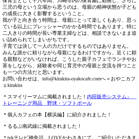
保育士として十六年間、川崎市内の保育園に勤務し、さらに
三児の母という立場から思うのは、母親の精神状態が子ども
の成長に大きく影響するということ。
我が子と向き合う時間は、母親にとって楽しくもあり、思っ
ている以上にプレッシャーのかかる時間でもあります。特に
二人きりの時間が長い専業主婦などは、相談できないまま追
い詰められてしまいがちです。
子育ては決して一人の力だけでするものではありません。
みんな誰かに頼りながら母親になるわけですから、近くに頼
る親類などがいなければ、こうした親子カフェでランチやお
茶をしながら、経験者や同じ育児中の母親と交流を持つこと
も一つの方法だと思います。
お問い合わせは、
info@kirakira-oyakocafe.com
へ＝おやこカフ
ェkirakira
＊スマイリーマムに掲載されました！
内田販売システム』
トレーニング用品 野球・ソフトボール
＊個人カフェの本【横浜編】に紹介されました！
＊るるぶ南武線に掲載されました！
＊tvkテレビ神奈川、LOVEかわさきにて、ご紹介いただきま