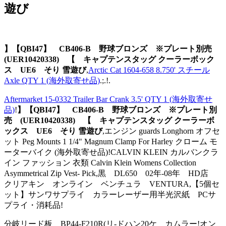
遊び
】【QBI47】 CB406-B 野球ブロンズ ※プレート別売
(UER10420338) 【 キャプテンスタッグ クーラーボック
ス UE6 そり 雪遊び
,
Arctic Cat 1604-658 8.750' スチール
Axle QTY 1 (海外取寄せ品)
.;.!.
Aftermarket 15-0332 Trailer Bar Crank 3.5' QTY 1 (海外取寄せ
品)
!
】【QBI47】 CB406-B 野球ブロンズ ※プレート別
売 (UER10420338) 【 キャプテンスタッグ クーラーボ
ックス UE6 そり 雪遊び
,エンジン guards Longhorn オフセ
ット Peg Mounts 1 1/4" Magnum Clamp For Harley クローム モ
ーターバイク (海外取寄せ品)!CALVIN KLEIN カルバンクラ
イン ファッション 衣類 Calvin Klein Womens Collection
Asymmetrical Zip Vest- Pick,黒 DL650 02年-08年 HD店
クリアキン オンライン ベンチュラ VENTURA,【5個セ
ット】サンワサプライ カラーレーザー用半光沢紙 PCサ
プライ・消耗品!
分岐リード板 BP44-F210R(リ-ドハン20ケ カムラー!オン