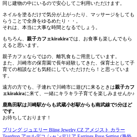
同じ建物の中にいるので安心してご利用いただけます。
ネイルを塗るだけで気分が上がったり、マッサージをしても
らうことで全身をゆるめたり・・。
それは、本当に大事な時間となるでしょう。
もちろん、
親子カフェkirakira
では、お食事も楽しんでもら
えると思います。
親子カフェならではの、離乳食もご用意しています。
また、川崎市の保育園で長年経験してきた、保育士として子
育ての相談なども気軽にしていただけたら！と思っていま
す。
遠方の方でも、子連れで川崎市に遊びに来るときは
親子カフ
ェkirakira
に来て、一緒にキラキラ子育てを楽しみませんか♪
鹿島田駅は川崎駅からも武蔵小杉駅からも南武線で5分ほど
です。
お待ちしております！
ブリング ジュエリー Bling Jewelry CZ アメジスト カラー
Teardrop アールデコ シャンデリア Earrings Pave Setting (海外