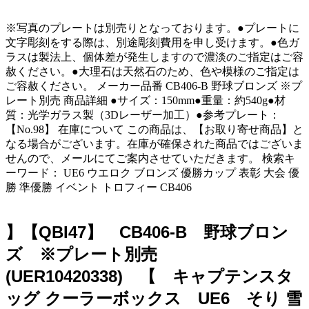
※写真のプレートは別売りとなっております。●プレートに
文字彫刻をする際は、別途彫刻費用を申し受けます。●色ガ
ラスは製法上、個体差が発生しますので濃淡のご指定はご容
赦ください。●大理石は天然石のため、色や模様のご指定は
ご容赦ください。 メーカー品番 CB406-B 野球ブロンズ ※プ
レート別売 商品詳細 ●サイズ：150mm●重量：約540g●材
質：光学ガラス製（3Dレーザー加工）●参考プレート：
【No.98】 在庫について この商品は、【お取り寄せ商品】と
なる場合がございます。在庫が確保された商品ではございま
せんので、メールにてご案内させていただきます。 検索キ
ーワード： UE6 ウエロク ブロンズ 優勝カップ 表彰 大会 優
勝 準優勝 イベント トロフィー CB406
】【QBI47】 CB406-B 野球ブロン
ズ ※プレート別売
(UER10420338) 【 キャプテンスタ
ッグ クーラーボックス UE6 そり 雪