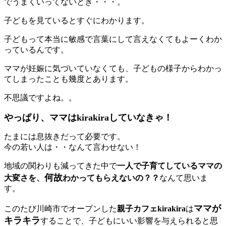
でうまくいってないとき・・・。
子どもを見ているとすぐにわかります。
子どもって本当に敏感で言葉にして言えなくてもよーくわか
っているんです。
ママが妊娠に気づいていなくても、子どもの様子からわかっ
てしまったことも幾度とあります。
不思議ですよね。。
やっぱり、ママはkirakiraしていなきゃ！
たまには息抜きだって必要です。
今の若い人は・・なんて言わせない！
地域の関わりも減ってきた中で
一人で子育てしているママの
何故
大変さを、
わかってもらえないの？？
なんて思いま
す。
ママが
このたび川崎市でオープンした
親子カフェkirakira
は
キラキラ
することで、子どもにいい影響を与えられると思