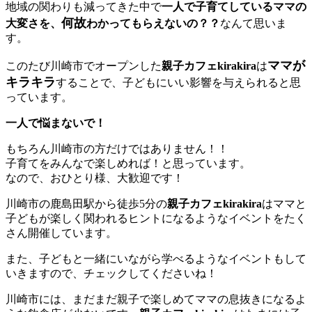
地域の関わりも減ってきた中で
一人で子育てしているママの
何故
大変さを、
わかってもらえないの？？
なんて思いま
す。
ママが
このたび川崎市でオープンした
親子カフェkirakira
は
キラキラ
することで、子どもにいい影響を与えられると思
っています。
一人で悩まないで！
もちろん川崎市の方だけではありません！！
子育てをみんなで楽しめれば！と思っています。
なので、おひとり様、大歓迎です！
川崎市の鹿島田駅から徒歩5分の
親子カフェkirakira
はママと
子どもが楽しく関われるヒントになるようなイベントをたく
さん開催しています。
また、子どもと一緒にいながら学べるようなイベントもして
いきますので、チェックしてくださいね！
川崎市には、まだまだ親子で楽しめてママの息抜きになるよ