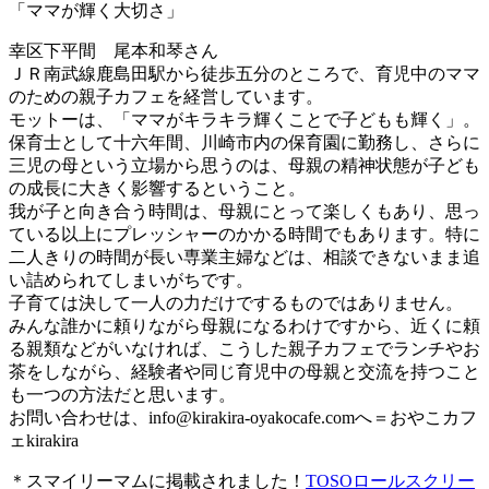
「ママが輝く大切さ」
幸区下平間 尾本和琴さん
ＪＲ南武線鹿島田駅から徒歩五分のところで、育児中のママ
のための親子カフェを経営しています。
モットーは、「ママがキラキラ輝くことで子どもも輝く」。
保育士として十六年間、川崎市内の保育園に勤務し、さらに
三児の母という立場から思うのは、母親の精神状態が子ども
の成長に大きく影響するということ。
我が子と向き合う時間は、母親にとって楽しくもあり、思っ
ている以上にプレッシャーのかかる時間でもあります。特に
二人きりの時間が長い専業主婦などは、相談できないまま追
い詰められてしまいがちです。
子育ては決して一人の力だけでするものではありません。
みんな誰かに頼りながら母親になるわけですから、近くに頼
る親類などがいなければ、こうした親子カフェでランチやお
茶をしながら、経験者や同じ育児中の母親と交流を持つこと
も一つの方法だと思います。
お問い合わせは、
info@kirakira-oyakocafe.com
へ＝おやこカフ
ェkirakira
＊スマイリーマムに掲載されました！
TOSOロールスクリー