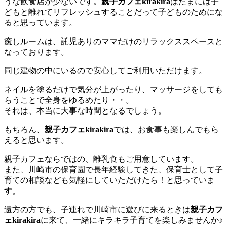
うな飲食店が少ないです。
親子カフェkirakira
はたまには子
どもと離れてリフレッシュすることだって子どものためにな
ると思っています。
癒しルームは、託児ありのママだけのリラックススペースと
なっております。
同じ建物の中にいるので安心してご利用いただけます。
ネイルを塗るだけで気分が上がったり、マッサージをしても
らうことで全身をゆるめたり・・。
それは、本当に大事な時間となるでしょう。
もちろん、
親子カフェkirakira
では、お食事も楽しんでもら
えると思います。
親子カフェならではの、離乳食もご用意しています。
また、川崎市の保育園で長年経験してきた、保育士として子
育ての相談なども気軽にしていただけたら！と思っていま
す。
遠方の方でも、子連れで川崎市に遊びに来るときは
親子カフ
ェkirakira
に来て、一緒にキラキラ子育てを楽しみませんか♪