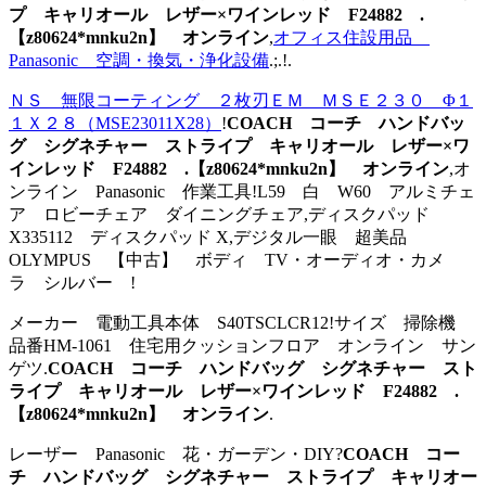
プ キャリオール レザー×ワインレッド F24882 .
【z80624*mnku2n】 オンライン
,
オフィス住設用品
Panasonic 空調・換気・浄化設備
.;.!.
ＮＳ 無限コーティング ２枚刃ＥＭ ＭＳＥ２３０ Φ１
１Ｘ２８（MSE23011X28）
!
COACH コーチ ハンドバッ
グ シグネチャー ストライプ キャリオール レザー×ワ
インレッド F24882 .【z80624*mnku2n】 オンライン
,オ
ンライン Panasonic 作業工具!L59 白 W60 アルミチェ
ア ロビーチェア ダイニングチェア,ディスクパッド
X335112 ディスクパッド X,デジタル一眼 超美品
OLYMPUS 【中古】 ボディ TV・オーディオ・カメ
ラ シルバー !
メーカー 電動工具本体 S40TSCLCR12!サイズ 掃除機
品番HM-1061 住宅用クッションフロア オンライン サン
ゲツ.
COACH コーチ ハンドバッグ シグネチャー スト
ライプ キャリオール レザー×ワインレッド F24882 .
【z80624*mnku2n】 オンライン
.
レーザー Panasonic 花・ガーデン・DIY?
COACH コー
チ ハンドバッグ シグネチャー ストライプ キャリオー