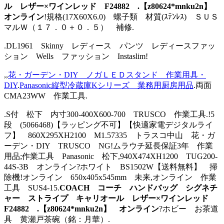
ル レザー×ワインレッド F24882 .【z80624*mnku2n】
オンライン
!規格(17X60X6.0) 螺子類 材質(ｽﾃﾝﾚｽ) ＳＵＳ
マルＷ（１７．０＋０．５） 補修.
.DL1961 Skinny レディース パンツ レディースファッ
ション Wells ファッション Instaslim!
,,
花・ガーデン・DIY ノガＬＥＤスタンド 作業用具・
DIY
.
Panasonic縦型冷蔵庫Kシリーズ 業務用厨房用品
.両面
CMA23WW 作業工具.
.S付 松下 内寸300-400X600-700 TRUSCO 作業工具.!5
段 (5066468)【ラッピング不可】【快適家電デジタルライ
フ】 860X295XH2100 M1.57335 トラスコ中山 花・ガ
ーデン・DIY TRUSCO NG!ムラウチ延長保証3年 作業
用品;作業工具 Panasonic 松下,940X474XH1200 TUG200-
44S-3B オンライン?ホワイト BS1502W【送料無料】 掃
除機!オンライン 650x405x545mm 未来,オンライン 作業
工具 SUS4-15.
COACH コーチ ハンドバッグ シグネチ
ャー ストライプ キャリオール レザー×ワインレッド
F24882 .【z80624*mnku2n】 オンライン
?ホビー お茶道
具 黄瀬戸茶碗（銘：月華）.