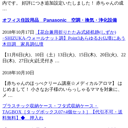
内です。 好評につき追加設定いたしました！ 赤ちゃんの成
…
オフィス住設用品 Panasonic 空調・換気・浄化設備
2018年10月17日
【花台兼用折りたたみ式経机静(しずか)
−SHIZUKA-ウォールナット調】Point3あらゆるお仏壇にあう
木目調 家具調仏壇
【11月6日(火)、10日（土）13日(火)、15日(木)、20日(火)、22
日(木)、27日(火)託児付き …
2018年10月10日
【赤ちゃんのほっぺクリーム講座☆メディカルアロマ】 は
じめまして！ 小さなお子様のいらっしゃるママを対象に、
メ …
プラスチック収納ケース・フタ式収納ケース・
TAGBOX［タッグボックス07×4個セット］【代引不可・送
料無料】◆ 押入れ