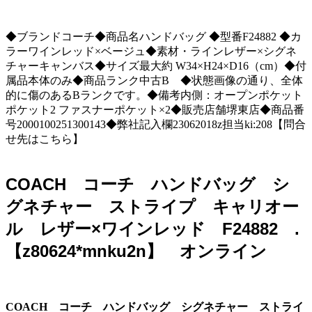
◆ブランドコーチ◆商品名ハンドバッグ ◆型番F24882 ◆カ
ラーワインレッド×ベージュ◆素材・ラインレザー×シグネ
チャーキャンバス◆サイズ最大約 W34×H24×D16（cm）◆付
属品本体のみ◆商品ランク中古B ◆状態画像の通り、全体
的に傷のあるBランクです。◆備考内側：オープンポケット
ポケット2 ファスナーポケット×2◆販売店舗堺東店◆商品番
号2000100251300143◆弊社記入欄23062018z担当ki:208【問合
せ先はこちら】
COACH コーチ ハンドバッグ シ
グネチャー ストライプ キャリオー
ル レザー×ワインレッド F24882 .
【z80624*mnku2n】 オンライン
COACH コーチ ハンドバッグ シグネチャー ストライ