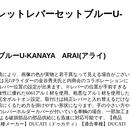
ビレットレバーセットブルーU-
ーU-KANAYA ARAI(アライ)
境により、画像の色が実物と若干異なって見える場合がござい
製品は元GPライダーの金谷秀夫氏と内商会のコラボレーションに
いレバー位置の設定が出来ます。※レバーの位置が手前すぎる
性に優れた6061アルミ材を使用。粗悪なアルミ材を使用した
完全ボルトオン設定。取付けは純正レバーと入れ替えるだけな
前にくるため力を掛けやすい形状になります。手の小さい方や
正のレバーホルダーカバーが付いている車輌の場合、一部加工ま
による破損部品の部品供給にも迅速に対応可能です。【商品
種メーカー】DUCATI（ドゥカティ）【適合車種】DUCATI