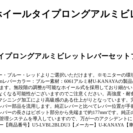
02年）ホイールタイプロングアルミ
ルタイプロングアルミビレットレバーセットブル
ー・ブルー・レッドよりご選択いただけます。※モニターの環
mレバーカラー：ブルー素材：6061アルミ材U-KANAYAの
おります。無段階の調整が可能なホイール式を採用しており細か
くなる可能性がございますのでご注意ください。高強度・耐食
マシニング加工により高級感のある仕上がりとなっています。
レバー部品を流用します。純正レバーと比べてレバー位置が手
バーの長さはピボット部分から先端まで約177mmです。純
自の管理システムを導入していますので、万が一のアクシデント
品番号】U5-LVBL2BLDU3【メーカー】U-KANAYA【車