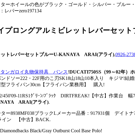
年※アジャスターホイールの色がブラック・ゴールド・シルバー・ブ
ーzero197134
ルタイプロングアルミビレットレバーセットブル
レットレバーセットブルーU-KANAYA ARAI(アライ)
,
0926-2
ンガロイタンガロイ丸物保持具 バンス
!
DUCATI750SS（99～0
)アサダバンドソー222・22F用のこ刃SK18山18山10本入り キジ
ル深型フライパン30cm【フライパン業務用】 購入!
9-12/450'09-11RS1ｸﾞﾘｰﾝ/ﾌﾞﾗｯｸ DIRTFREAK!【中古】作業
YA ARAI(アライ)
.
8938MF038ブラックLメーカー品番：917931個 デイトナ
ライン 【中古】BACK.
backs Black/Gray Outburst Cool Base Polo!