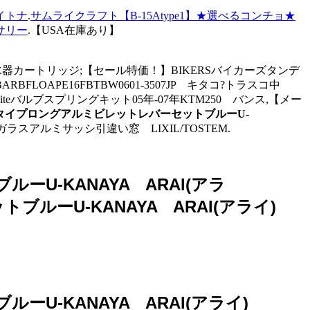
イトナ
.
サムライクラフト【B-15Atype1】★選べるコンチョ★
サリー
.【USA在庫あり】
-T 浄水器カートリッジ;【セール特価！】BIKERSバイカーズタンデ
LOAPE16FBTBW0601-3507JP キタコ?トラスコ中
lewhiteバルブスプリングキット05年-07年KTM250 バンス,【メー
イールタイプロングアルミビレットレバーセットブルーU-
ガラスアルミサッシ引違い窓 LIXIL/TOSTEM.
ーU-KANAYA ARAI(アラ
トブルーU-KANAYA ARAI(アライ)
ーU-KANAYA ARAI(アライ)