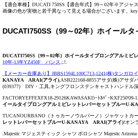
【適合車種】DUCATI 750SS【適合年式】99～02
画像の色が実物と若干異なって見える場合がございます。key：レバ
DUCATI750SS（99～02年）ホイー
DUCATI750SS（99～02年）ホイールタイプロングアルミビ
10年-13年YZ450F バンス
.;.!.
【メーカー在庫あり】JBBS1594L100C713-1241(株)タ
KANAYA ARAI(アライ)
,ASB222168-8855アサダ(株
(039377) DIY・工具,キングフロンステンキャストハンド
FACTORYEFFEXFX18-29126KAWASAKIｼｰﾄｶﾊﾞｰKXF250'0
イールタイプロングアルミビレットレバーセットブルーU-KANA
TUCANOURBANO（トゥカーノウルバーノ）ジャケットカーター
レットレバーセットブルーU-KANAYA ARAI(アライ)
!オン
.Majestic マジェスティック シャツ ポロシャツ Majestic Arizona Diamond