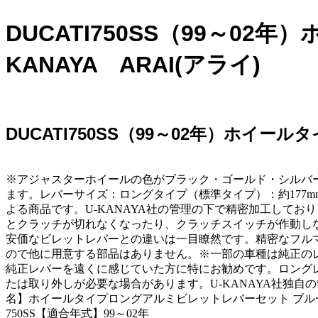
DUCATI750SS（99～
KANAYA ARAI(アライ)
DUCATI750SS（99～02年）ホイー
※アジャスターホイールの色がブラック・ゴールド・シルバ
ます。レバーサイズ：ロングタイプ（標準タイプ）：約177m
よる商品です。U-KANAYA社の管理の下で精密加工して
とクラッチが切れなくなったり、クラッチスイッチが作動しな
安価なビレットレバーとの違いは一目瞭然です。精密なフル
ので他に用意する部品はありません。※一部の車種は純正の
純正レバーを遠くに感じていた方に特にお勧めです。ロングレ
たは取り外しが必要な場合があります。U-KANAYA社独
名】ホイールタイプロングアルミビレットレバーセット ブルー【商
750SS【適合年式】99～02年