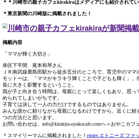
＊＊川崎市の親子カフェkirakiraは
メディアにも紹介されてい
＊東京新聞の川崎版に掲載されました！
掲載内容
「ママが輝く大切さ」
幸区下平間 尾本和琴さん
ＪＲ南武線鹿島田駅から徒歩五分のところで、育児中のママ
モットーは、「ママがキラキラ輝くことで子どもも輝く」。
長に大きく影響するということ。
我が子と向き合う時間は、母親にとって楽しくもあり、思っ
められてしまいがちです。
子育ては決して一人の力だけでするものではありません。
みんな誰かに頼りながら母親になるわけですから、近くに頼
つの方法だと思います。
お問い合わせは、
info@kirakira-oyakocafe.com
へ＝おやこカフェkir
＊スマイリーマムに掲載されました！
etnies エトニーズ ファ