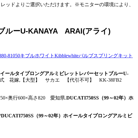
ルー・レッドよりご選択いただけます。※モニターの環境により、
ーU-KANAYA ARAI(アライ)
73880-81050キブルホワイトKibblewhiteバルブスプリングキット
2年）ホイールタイプロングアルミビレットレバーセットブルーU-
マ!結婚式 花嫁,【大型】 サカエ 【代引不可】 KK-38FB2
台 幅750×奥行600×高さ820 愛知県.
DUCATI750SS（99～02年）ホ
?
DUCATI750SS（99～02年）ホイールタイプロングアルミビ