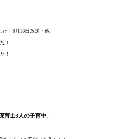
した！6月18日放送・他
した！
した！
保育士3人の子育中。
でうまくいってないとき・・・。