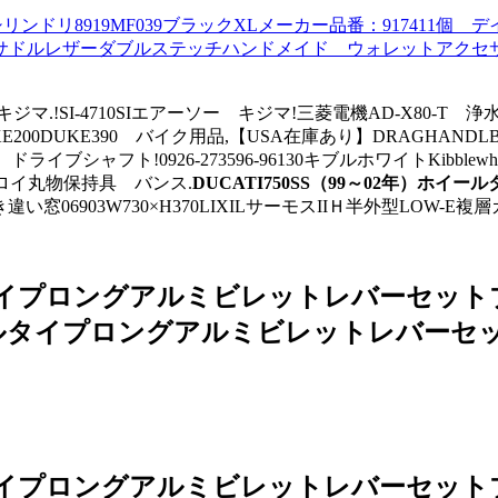
ンドリ8919MF039ブラックXLメーカー品番：917411個 デ
サドルレザーダブルステッチハンドメイド ウォレットアクセ
ク キジマ.!SI-4710SIエアーソー キジマ!三菱電機AD-X80
DUKE390 バイク用品,【USA在庫あり】DRAGHANDLBARBF
) ドライブシャフト!0926-273596-96130キブルホワイトKibb
タンガロイ丸物保持具 バンス.
DUCATI750SS（99～02年）ホ
06903W730×H370LIXILサーモスIIＨ半外型LOW-E複層
ルタイプロングアルミビレットレバーセットブル
ホイールタイプロングアルミビレットレバーセッ
ルタイプロングアルミビレットレバーセットブル