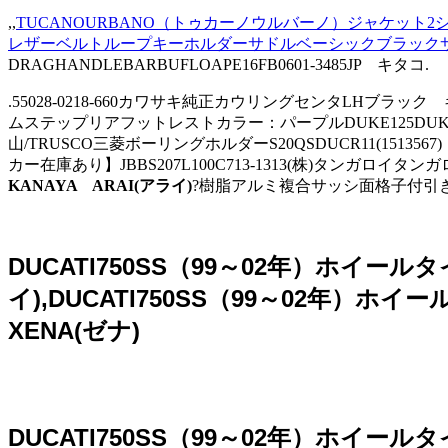
,,
TUCANOURBANO（トゥカーノウルバーノ）ジャケット2シリ
レザーベルトループキーホルダーサドルベーシックブラック
DRAGHANDLEBARBUFLOAPE16FB0601-3485JP キタコ.
.55028-0218-660カワサキ純正カウリングセンタLHブラッ
ムステップリアフットレストカラー：パープルDUKE125DUKE200
山/TRUSCO三菱ボーリングホルダーS20QSDUCR11(1513567
カー在庫あり】JBBS207L100C713-1313(株)タンガロイ
KANAYA ARAI(アライ)
?樹脂アルミ複合サッシ面格子付引き違い窓
DUCATI750SS（99～02年）ホイー
イ),DUCATI750SS（99～02年）
XENA(ゼナ)
DUCATI750SS（99～02年）ホイー