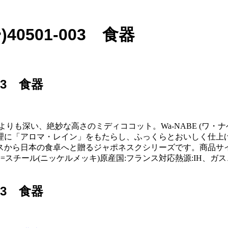
40501-003 食器
03 食器
りも深い、絶妙な高さのミディココット。Wa-NABE (ワ・
理に「アロマ・レイン」をもたらし、ふっくらとおいしく仕上
本の食卓へと贈るジャポネスクシリーズです。商品サイズ:(縦×横×
、ツマミ=スチール(ニッケルメッキ)原産国:フランス対応熱源:IH、ガ
03 食器