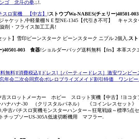
ンゴ 北斗の拳
.;.!.
チスロ実機 【中古】
!
ストウブWa-NABES(チェリー)40501-0
arCover ジャケット,中軽量棚ＮＥ型NE-1345【代引き不可】 
グチップ 旋削・フライス加工工具!
ット】雪印ビーンスターク ビーンスターク ニプル 2個入.
ストウ
40501-003 食器
!ショルダーバッグ送料無料【fes】本革ス
meQ[送料無料][消費税込][ドレス]［パーティードレス］激安
業式演奏会忘年会二次会同窓会ボレロブライズメイド割引特価 ワンピ
 中古スロットメーカー ホビー スロット実機【中古】!ヨコタフラッ
ンハナハナ-30 （クリスタルパネル） 《コインレスセット》
の拳,中古パチスロ実機モンスターハンター～狂竜戦線～標準5点セ
トチップソーUS-305A低速切断機用 マフラー.