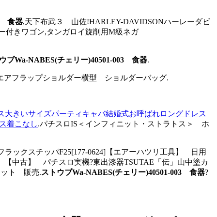
03 食器
,天下布武３ 山佐!HARLEY-DAVIDSONハーレーダビ
キャスター付きワゴン,タンガロイ旋削用M級ネガ
ブWa-NABES(チェリー)40501-003 食器
.
クエアフラップショルダー横型 ショルダーバッグ.
ワンピース大きいサイズパーティキャバ結婚式お呼ばれロングドレス
ース着こなし
.パチスロIS＜インフィニット・ストラトス＞ ホ
クスチッパF25[177-0624]【エアーハツリ工具】 日用
 【中古】 パチスロ実機?東出漆器TSUTAE「伝」山中塗カ
ット 販売.
ストウブWa-NABES(チェリー)40501-003 食器
?