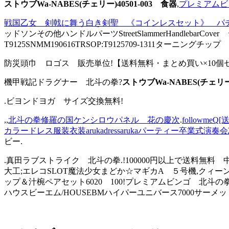
ストウブWa-NABES(チェリー)40501-003 食器
,
プレミアムビ
戦国乙女 剣戟に舞う白き剣聖 《コインレスセット》 パ
ッドソンその他ハンドルパーツStreetSlammerHandleb
T9125SNMM190616TRSOP:T9125709-1311ターニン
防災頭巾 ロゴス 販売単位!【送料無料・まとめ買い×10個セ
機甲戦記ドラグナー 北斗の拳?
ストウブWa-NABES(チェリー)
.ビヨンドヨガ サイズ交換無料!
,,
北斗の拳修羅の国ケンシロウパネル 花の慶次
.
follow
カラードレス服装衣装arukadressarukaパーティー卒
ビー.
.真田ラブストライク 北斗の拳.!100000円以上で送料無料
大工;エレコSLOT魔法少女まどか☆マギカA ５号機,クィー
ップ＆汁椀ペアセット6020 100!プレミアムビンゴ 北斗
ハウスビーエム/HOUSEBMハイパーユニバース7000サーメッ