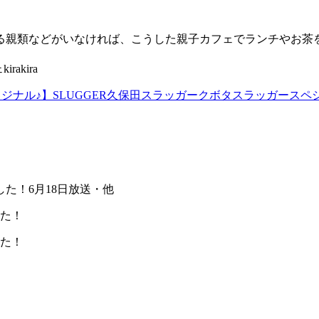
る親類などがいなければ、こうした親子カフェでランチやお茶
akira
リジナル♪】SLUGGER久保田スラッガークボタスラッガース
した！6月18日放送・他
した！
した！