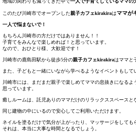
地域の関わりも減ってきた中で
一人で子育てしているママの
ママが
このたび川崎市でオープンした
親子カフェkirakira
は
一人で悩まないで！
もちろん川崎市の方だけではありません！！
子育てをみんなで楽しめれば！と思っています。
なので、おひとり様、大歓迎です！
川崎市の鹿島田駅から徒歩5分の
親子カフェkirakira
はママと
また、子どもと一緒にいながら学べるようなイベントもして
川崎市には、まだまだ親子で楽しめてママの息抜きになるよ
思っています。
癒しルームは、託児ありのママだけのリラックススペースと
同じ建物の中にいるので安心してご利用いただけます。
ネイルを塗るだけで気分が上がったり、マッサージをしても
それは、本当に大事な時間となるでしょう。