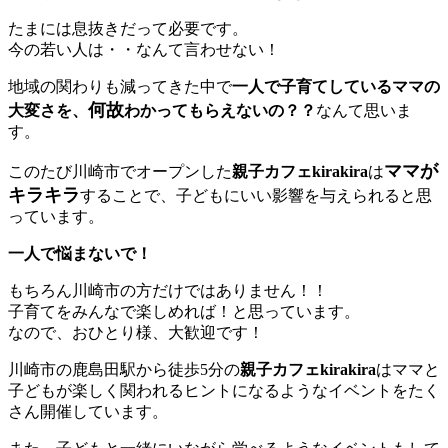
たまには息抜きだって必要です。
今の若い人は・・なんて言わせない！
地域の関わりも減ってきた中で
一人で子育てしているママの
何故
大変さを、
わかってもらえないの？？
なんて思いま
す。
ママが
このたび川崎市でオープンした
親子カフェkirakira
は
キラキラ
することで、子どもにいい影響を与えられると思
っています。
一人で悩まないで！
もちろん川崎市の方だけではありません！！
子育てをみんなで楽しめれば！と思っています。
なので、おひとり様、大歓迎です！
川崎市の鹿島田駅から徒歩5分の
親子カフェkirakira
はママと
子どもが楽しく関われるヒントになるようなイベントをたく
さん開催しています。