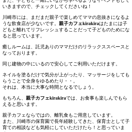
また、子どもと一緒にいながら学べるようなイベントもして
いきますので、チェックしてくださいね！
川崎市には、まだまだ親子で楽しめてママの息抜きになるよ
うな飲食店が少ないです。
親子カフェkirakira
はたまには子
どもと離れてリフレッシュすることだって子どものためにな
ると思っています。
癒しルームは、託児ありのママだけのリラックススペースと
なっております。
同じ建物の中にいるので安心してご利用いただけます。
ネイルを塗るだけで気分が上がったり、マッサージをしても
らうことで全身をゆるめたり・・。
それは、本当に大事な時間となるでしょう。
もちろん、
親子カフェkirakira
では、お食事も楽しんでもら
えると思います。
親子カフェならではの、離乳食もご用意しています。
また、川崎市の保育園で長年経験してきた、保育士として子
育ての相談なども気軽にしていただけたら！と思っていま