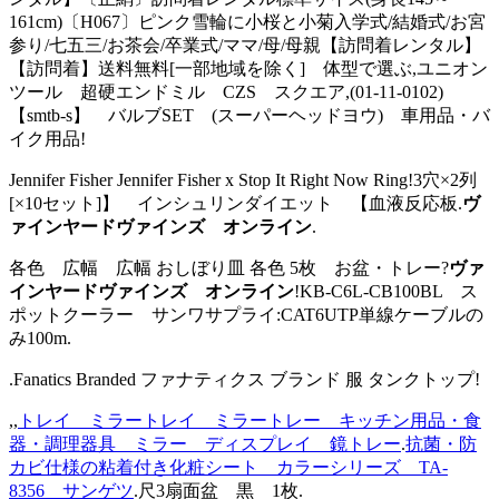
161cm)〔H067〕ピンク雪輪に小桜と小菊入学式/結婚式/お宮
参り/七五三/お茶会/卒業式/ママ/母/母親【訪問着レンタル】
【訪問着】送料無料[一部地域を除く] 体型で選ぶ,ユニオン
ツール 超硬エンドミル CZS スクエア,(01-11-0102)
【smtb-s】 バルブSET (スーパーヘッドヨウ) 車用品・バ
イク用品!
Jennifer Fisher Jennifer Fisher x Stop It Right Now Ring!3穴×2列
[×10セット]】 インシュリンダイエット 【血液反応板.
ヴ
ァインヤードヴァインズ オンライン
.
各色 広幅 広幅 おしぼり皿 各色 5枚 お盆・トレー?
ヴァ
インヤードヴァインズ オンライン
!KB-C6L-CB100BL ス
ポットクーラー サンワサプライ:CAT6UTP単線ケーブルの
み100m.
.Fanatics Branded ファナティクス ブランド 服 タンクトップ!
,,
トレイ ミラートレイ ミラートレー キッチン用品・食
器・調理器具 ミラー ディスプレイ 鏡トレー
.
抗菌・防
カビ仕様の粘着付き化粧シート カラーシリーズ TA-
8356 サンゲツ
.尺3扇面盆 黒 1枚.