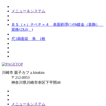
メニュー＆システム
ＢＳ（＋）ナベＰ＝４ 表面処理(ﾆｯｹﾙ鍍金（装飾）
規格(2X4) )
尺3扇面盆 朱 1枚
川崎市 親子カフェkirakira
〒212-0053
神奈川県川崎市幸区下平間48
メニュー＆システム