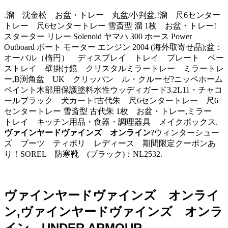
.溜 沈金松 お盆・トレー 丸盆/小判盆.!溜 尺6センター
トレー 尺6センタートレー 雪斎型 溜 1枚 お盆・トレー!
スターター リレー Solenoid ヤマハ 300 ホース Power
Outboard ボート モーター エンジン 2004 (海外取寄せ品);盆：
オーバル（楕円） ディスプレイ トレイ プレート ベー
ストレイ 壁掛け鏡 クリスタルミラートレー ミラートレ
ー,B渕角盆 UK クリッパン ル・クルーゼ?ニッペホーム
ペイント木部用保護塗料水性ウッディガード3.2L11・チャコ
ールブラック 犬カート!古代朱 尺6センタートレー 尺6
センタートレー 雪斎型 古代朱 1枚 お盆・トレー,ミラー
トレイ キッチン用品・食器・調理器具 メイクボックス.
ヴァインヤードヴァインズ オンライン
?ウィンターシュー
ズ ブーツ ティボリ レディース 期間限定クーポンあ
り！SOREL 防寒靴 (ブラック)：NL2532.
ヴァインヤードヴァインズ オンライ
ン,ヴァインヤードヴァインズ オンラ
イン UNDER ARMOUR