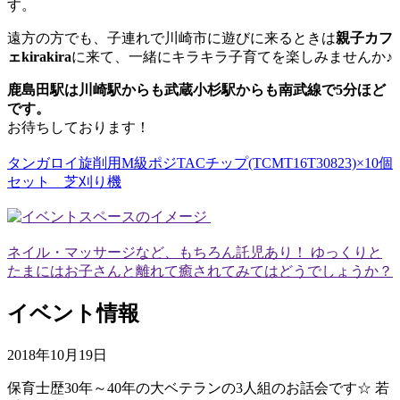
す。
遠方の方でも、子連れで川崎市に遊びに来るときは
親子カフ
ェkirakira
に来て、一緒にキラキラ子育てを楽しみませんか♪
鹿島田駅は川崎駅からも武蔵小杉駅からも南武線で5分ほど
です。
お待ちしております！
タンガロイ旋削用M級ポジTACチップ(TCMT16T30823)×10個
セット 芝刈り機
ネイル・マッサージなど、もちろん託児あり！ ゆっくりと
たまにはお子さんと離れて癒されてみてはどうでしょうか？
イベント情報
2018年10月19日
保育士歴30年～40年の大ベテランの3人組のお話会です☆ 若