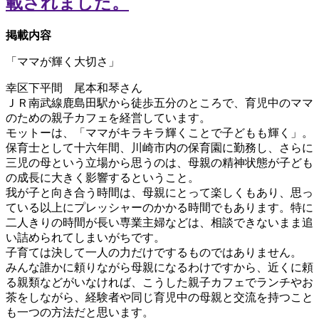
掲載内容
「ママが輝く大切さ」
幸区下平間 尾本和琴さん
ＪＲ南武線鹿島田駅から徒歩五分のところで、育児中のママ
のための親子カフェを経営しています。
モットーは、「ママがキラキラ輝くことで子どもも輝く」。
保育士として十六年間、川崎市内の保育園に勤務し、さらに
三児の母という立場から思うのは、母親の精神状態が子ども
の成長に大きく影響するということ。
我が子と向き合う時間は、母親にとって楽しくもあり、思っ
ている以上にプレッシャーのかかる時間でもあります。特に
二人きりの時間が長い専業主婦などは、相談できないまま追
い詰められてしまいがちです。
子育ては決して一人の力だけでするものではありません。
みんな誰かに頼りながら母親になるわけですから、近くに頼
る親類などがいなければ、こうした親子カフェでランチやお
茶をしながら、経験者や同じ育児中の母親と交流を持つこと
も一つの方法だと思います。