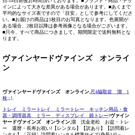
日-14日前後お時間頂いております。■ブランド・商品・デザ
インによって大きな差異がある場合があります。■あくまで
平均的なサイズ表ですので「目安」として参考にしてくださ
い。■お届けの商品は1枚目のお写真となります。色展開が
ある場合、2枚目以降は参考画像となる場合がございます。
■只今、すべて商品につきまして、期間限定で送料無料とな
ります。
ヴァインヤードヴァインズ オンライ
ン
ヴァインヤードヴァインズ オンライン
,
尺4脇取盆 溜 1
枚
.;.!.
トレイ ミラートレイ ミラートレー キッチン用品・食
器・調理器具 ミラー ディスプレイ 鏡トレー
!
ヴァイン
ヤードヴァインズ オンライン
,溜 沈金老松 お盆・トレ
ー 還暦・長寿お祝い!【レンタル】【訳あり】【訪問着レ
ンタル】〔正絹〕訪問着レンタル標準サイズ(身長145～