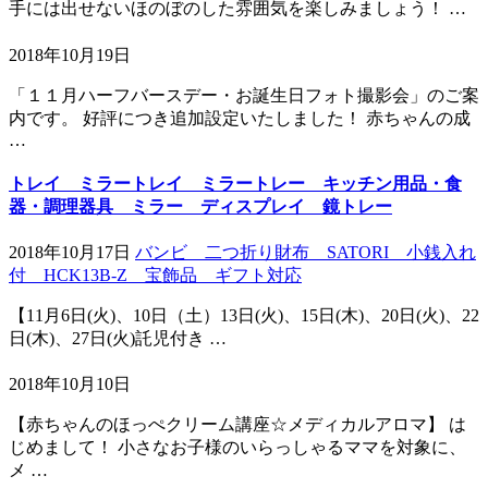
手には出せないほのぼのした雰囲気を楽しみましょう！ …
2018年10月19日
「１１月ハーフバースデー・お誕生日フォト撮影会」のご案
内です。 好評につき追加設定いたしました！ 赤ちゃんの成
…
トレイ ミラートレイ ミラートレー キッチン用品・食
器・調理器具 ミラー ディスプレイ 鏡トレー
2018年10月17日
バンビ 二つ折り財布 SATORI 小銭入れ
付 HCK13B-Z 宝飾品 ギフト対応
【11月6日(火)、10日（土）13日(火)、15日(木)、20日(火)、22
日(木)、27日(火)託児付き …
2018年10月10日
【赤ちゃんのほっぺクリーム講座☆メディカルアロマ】 は
じめまして！ 小さなお子様のいらっしゃるママを対象に、
メ …