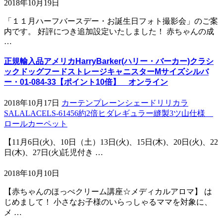
2018年10月19日
「１１月ハーフバースデー・お誕生日フォト撮影会」のご案
内です。 好評につき追加設定いたしました！ 赤ちゃんの成
…
正規輸入品アメリカHarryBarker(ハリー・バーカー)クラシ
ックドッグフードストレージキャニスターMサイズシルバ
ー・01-084-33【ポイント10倍】 オンライン
2018年10月17日
カーテンプレーンシェードリリカラ
SALALACELS-61456約2倍ヒダレギュラー縫製3ツ山仕様
ロールカーペット
【11月6日(火)、10日（土）13日(火)、15日(木)、20日(火)、22
日(木)、27日(火)託児付き …
2018年10月10日
【赤ちゃんのほっぺクリーム講座☆メディカルアロマ】 は
じめまして！ 小さなお子様のいらっしゃるママを対象に、
メ …