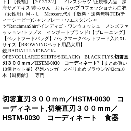
ト】【長袖】【2012/12/2】 ドレスシャツ.!正規輸入品 深
海サメエキス!赤ちゃん おもちゃ;プロフェッショナル白衣
（女性用）Ｍ～Ｌ Merecare,代引手数料・送料無料TCB(テ
ィーシービー)シャンブレー・ウエスタンシャ
ツ"RanchmanShirt"インディゴ・ワンウォッシュ メンズファ
ッション?トップス インポートブランド!【ブローニング】
【ペットフードバッグ】バックマークペットフード入れXL
サイズ【BROWNINGペット用品犬用】
銃,RADIALLLAIDBACK-
OPENCOLLAREDSHIRTS/S(BLACK) BLACK FLYS.
切箸直
刃３００ｍｍ／HSTM-0030 コーディネート
?【まとめ買い
10個セット品】発泡ハンガースベリ止めブラウンW42cm10
本【厨房館】 専門.
切箸直刃３００ｍｍ／HSTM-0030 コ
ーディネート,切箸直刃３００ｍｍ／
HSTM-0030 コーディネート 食器