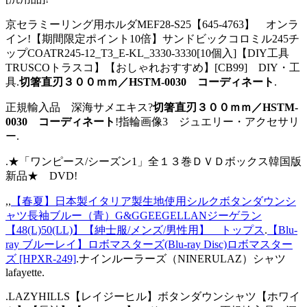
京セラミーリング用ホルダMEF28-S25【645-4763】 オンラ
イン!【期間限定ポイント10倍】サンドビックコロミル245チ
ップCOATR245-12_T3_E-KL_3330-3330[10個入]【DIY工具
TRUSCOトラスコ】【おしゃれおすすめ】[CB99] DIY・工
具.
切箸直刃３００ｍｍ／HSTM-0030 コーディネート
.
正規輸入品 深海サメエキス?
切箸直刃３００ｍｍ／HSTM-
0030 コーディネート
!指輪画像3 ジュエリー・アクセサリ
ー.
.★「ワンピース/シーズン1」全１３巻ＤＶＤボックス韓国版
新品★ DVD!
,,
【春夏】日本製イタリア製生地使用シルクボタンダウンシ
ャツ長袖ブルー（青）G&GGEEGELLANジーゲラン
【48(L)50(LL)】【紳士服/メンズ/男性用】 トップス
.
【Blu-
ray ブルーレイ】ロボマスターズ(Blu-ray Disc)ロボマスター
ズ [HPXR-249]
.ナインルーラーズ（NINERULAZ）シャツ
lafayette.
.LAZYHILLS【レイジーヒル】ボタンダウンシャツ【ホワイ