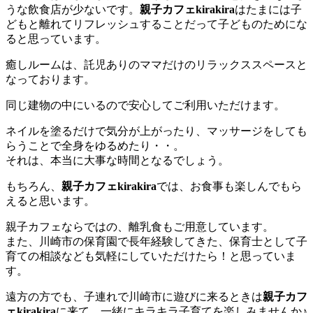
うな飲食店が少ないです。
親子カフェkirakira
はたまには子
どもと離れてリフレッシュすることだって子どものためにな
ると思っています。
癒しルームは、託児ありのママだけのリラックススペースと
なっております。
同じ建物の中にいるので安心してご利用いただけます。
ネイルを塗るだけで気分が上がったり、マッサージをしても
らうことで全身をゆるめたり・・。
それは、本当に大事な時間となるでしょう。
もちろん、
親子カフェkirakira
では、お食事も楽しんでもら
えると思います。
親子カフェならではの、離乳食もご用意しています。
また、川崎市の保育園で長年経験してきた、保育士として子
育ての相談なども気軽にしていただけたら！と思っていま
す。
遠方の方でも、子連れで川崎市に遊びに来るときは
親子カフ
ェkirakira
に来て、一緒にキラキラ子育てを楽しみませんか♪