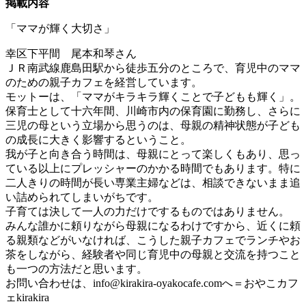
掲載内容
「ママが輝く大切さ」
幸区下平間 尾本和琴さん
ＪＲ南武線鹿島田駅から徒歩五分のところで、育児中のママ
のための親子カフェを経営しています。
モットーは、「ママがキラキラ輝くことで子どもも輝く」。
保育士として十六年間、川崎市内の保育園に勤務し、さらに
三児の母という立場から思うのは、母親の精神状態が子ども
の成長に大きく影響するということ。
我が子と向き合う時間は、母親にとって楽しくもあり、思っ
ている以上にプレッシャーのかかる時間でもあります。特に
二人きりの時間が長い専業主婦などは、相談できないまま追
い詰められてしまいがちです。
子育ては決して一人の力だけでするものではありません。
みんな誰かに頼りながら母親になるわけですから、近くに頼
る親類などがいなければ、こうした親子カフェでランチやお
茶をしながら、経験者や同じ育児中の母親と交流を持つこと
も一つの方法だと思います。
お問い合わせは、
info@kirakira-oyakocafe.com
へ＝おやこカフ
ェkirakira