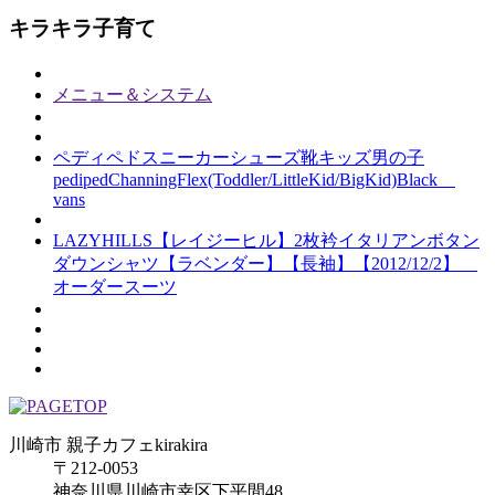
キラキラ子育て
メニュー＆システム
ペディペドスニーカーシューズ靴キッズ男の子
pedipedChanningFlex(Toddler/LittleKid/BigKid)Black
vans
LAZYHILLS【レイジーヒル】2枚衿イタリアンボタン
ダウンシャツ【ラベンダー】【長袖】【2012/12/2】
オーダースーツ
川崎市 親子カフェkirakira
〒212-0053
神奈川県川崎市幸区下平間48