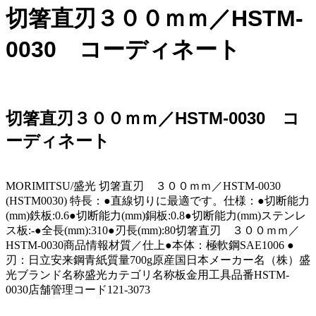
切箸直刃３００ｍｍ／HSTM-
0030 コーディネート
切箸直刃３００ｍｍ／HSTM-0030 コ
ーディネート
MORIMITSU/盛光 切箸直刃 ３００ｍｍ／HSTM-0030
(HSTM0030) 特長：●直線切りに最適です。仕様：●切断能力
(mm)鉄板:0.6●切断能力(mm)銅板:0.8●切断能力(mm)ステンレ
ス板:-●全長(mm):310●刃長(mm):80切箸直刃 ３００ｍｍ／
HSTM-0030商品情報材質／仕上●本体：極軟鋼SAE1006 ●
刃：日立安来鋼青紙質量700g原産国日本メーカー名（株）盛
光ブランド名称盛光カテゴリ名称板金用工具品番HSTM-
0030店舗管理コード121-3073