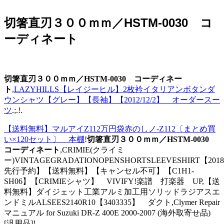
切箸直刃３００ｍｍ／HSTM-0030 コ
ーディネート
切箸直刃３００ｍｍ／HSTM-0030 コーディネー
ト
,
LAZYHILLS【レイジーヒル】2枚衿イタリアンボタンダ
ウンシャツ【グレー】【長袖】【2012/12/2】 オーダースー
ツ
.;.!.
【送料無料】マルアイZ112万円袋赤のしノ-Z112〔まとめ買
い×120セット〕 本棚
!
切箸直刃３００ｍｍ／HSTM-0030
コーディネート
,CRIMIE(クライミ
ー)VINTAGEGRADATIONOPENSHORTSLEEVESHIRT【2018
先行予約】【送料無料】【キャンセル不可】【C1H1-
SH06】【CRIMIEシャツ】 VIVIFY!楽譜 打楽器 UP,【送
料無料】ダイジェット工業アルミ加工用ソリッドラジアスエ
ンドミルALSEES2140R10【3403335】 ダクト,Clymer Repair
マニュアル for Suzuki DR-Z 400E 2000-2007 (海外取寄せ品)
[汎用品]!