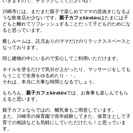
いきますので、チェックしてくださいね！
川崎市には、まだまだ親子で楽しめてママの息抜きになるよ
うな飲食店が少ないです。
親子カフェkirakira
はたまには子
どもと離れてリフレッシュすることだって子どものためにな
ると思っています。
癒しルームは、託児ありのママだけのリラックススペースと
なっております。
同じ建物の中にいるので安心してご利用いただけます。
ネイルを塗るだけで気分が上がったり、マッサージをしても
らうことで全身をゆるめたり・・。
それは、本当に大事な時間となるでしょう。
もちろん、
親子カフェkirakira
では、お食事も楽しんでもら
えると思います。
親子カフェならではの、離乳食もご用意しています。
また、川崎市の保育園で長年経験してきた、保育士として子
育ての相談なども気軽にしていただけたら！と思っていま
す。