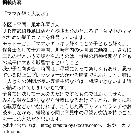
掲載内容
「ママが輝く大切さ」
幸区下平間 尾本和琴さん
ＪＲ南武線鹿島田駅から徒歩五分のところで、育児中のママ
のための親子カフェを経営しています。
モットーは、「ママがキラキラ輝くことで子どもも輝く」。
保育士として十六年間、川崎市内の保育園に勤務し、さらに
三児の母という立場から思うのは、母親の精神状態が子ども
の成長に大きく影響するということ。
我が子と向き合う時間は、母親にとって楽しくもあり、思っ
ている以上にプレッシャーのかかる時間でもあります。特に
二人きりの時間が長い専業主婦などは、相談できないまま追
い詰められてしまいがちです。
子育ては決して一人の力だけでするものではありません。
みんな誰かに頼りながら母親になるわけですから、近くに頼
る親類などがいなければ、こうした親子カフェでランチやお
茶をしながら、経験者や同じ育児中の母親と交流を持つこと
も一つの方法だと思います。
お問い合わせは、
info@kirakira-oyakocafe.com
へ＝おやこカフ
ェkirakira