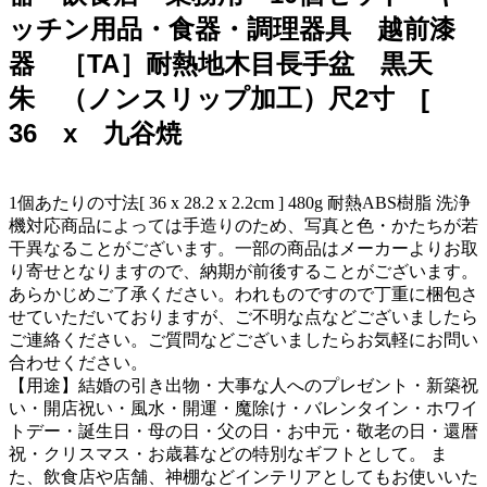
ッチン用品・食器・調理器具 越前漆
器 ［TA］耐熱地木目長手盆 黒天
朱 （ノンスリップ加工）尺2寸 [
36 x 九谷焼
1個あたりの寸法[ 36 x 28.2 x 2.2cm ] 480g 耐熱ABS樹脂 洗浄
機対応商品によっては手造りのため、写真と色・かたちが若
干異なることがございます。一部の商品はメーカーよりお取
り寄せとなりますので、納期が前後することがございます。
あらかじめご了承ください。われものですので丁重に梱包さ
せていただいておりますが、ご不明な点などございましたら
ご連絡ください。ご質問などございましたらお気軽にお問い
合わせください。
【用途】結婚の引き出物・大事な人へのプレゼント・新築祝
い・開店祝い・風水・開運・魔除け・バレンタイン・ホワイ
トデー・誕生日・母の日・父の日・お中元・敬老の日・還暦
祝・クリスマス・お歳暮などの特別なギフトとして。 ま
た、飲食店や店舗、神棚などインテリアとしてもお使いいた