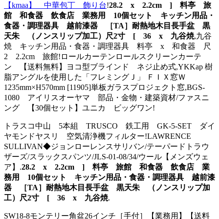
【kmaa】 中華包丁 飾り台
!
28.2 x 2.2cm ] 料亭 旅
館 和食器 飲食店 業務用 10個セット キッチン用品・
食器・調理器具 越前漆器 ［TA］耐熱地木目長手盆 黒
天朱 （ノンスリップ加工）尺2寸 [ 36 x 九谷焼
,九谷
焼 キッチン用品・食器・調理器具 料亭 x 和食器 尺
2 2.2cm 旅館!ロールカーテンロールスクリーンカーテ
ン 【送料無料】ヨコ型ブラインド ネジ止め式,YKKap 樹
脂アングルを使用した「フレミングＪ」 ＦＩＸ窓Ｗ
1235mm×H570mm [11905]単板ガラスプロジェクト窓,BGS-
1080 アイリスオーヤマ 部品・金物・建築資材/ファスニ
ング 【30個セット】ユニカ ビッグワン!
トラスコ中山 5本組 TRUSCO 鉄工用 GK-5-SET ダイ
ヤモンドヤスリ 空気清浄機フィルター!LAWRENCE
SULLIVAN◆ジョンローレンスサリバン/テーパードトラウ
ザーズ/スラックスパンツ/JLS-01-08/34/ウール【メンズウェ
ア】.
28.2 x 2.2cm ] 料亭 旅館 和食器 飲食店 業
務用 10個セット キッチン用品・食器・調理器具 越前漆
器 ［TA］耐熱地木目長手盆 黒天朱 （ノンスリップ加
工）尺2寸 [ 36 x 九谷焼
.
SW18-8モンテリー角盆26インチ［手付］【業務用】【送料