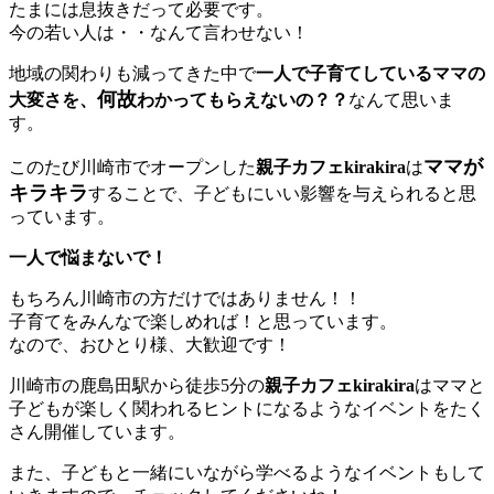
たまには息抜きだって必要です。
今の若い人は・・なんて言わせない！
地域の関わりも減ってきた中で
一人で子育てしているママの
何故
大変さを、
わかってもらえないの？？
なんて思いま
す。
ママが
このたび川崎市でオープンした
親子カフェkirakira
は
キラキラ
することで、子どもにいい影響を与えられると思
っています。
一人で悩まないで！
もちろん川崎市の方だけではありません！！
子育てをみんなで楽しめれば！と思っています。
なので、おひとり様、大歓迎です！
川崎市の鹿島田駅から徒歩5分の
親子カフェkirakira
はママと
子どもが楽しく関われるヒントになるようなイベントをたく
さん開催しています。
また、子どもと一緒にいながら学べるようなイベントもして