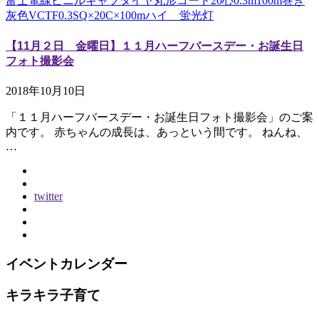
富士電線ビニルキャブタイヤ丸形コード20心0.3m100m巻き
灰色VCTF0.3SQ×20C×100mハイ 蛍光灯
【11月２日 金曜日】１１月ハーフバースデー・お誕生日
フォト撮影会
2018年10月10日
「１１月ハーフバースデー・お誕生日フォト撮影会」のご案
内です。 赤ちゃんの成長は、あっという間です。 ねんね、
…
twitter
イベントカレンダー
キラキラ子育て