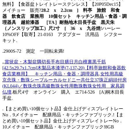
無料】【食器盆トレイトレーステンレス】【20P05Dec15】
メイチョー 販売?
28.2 x 2.2cm ] 料亭 旅館 和食
器 飲食店 業務用 10個セット キッチン用品・食器・調
理器具 越前漆器 ［TA］耐熱地木目長手盆 黒天朱
（ノンスリップ加工）尺2寸 [ 36 x 九谷焼
!ハーレー
10%OFF【取寄】21-0163 アダプター 汎用品 シフター
キット.
.2900S-72 測定 一回転未満!
,,
賞状盆・木製盆隅切長手布目膳日月白檀裏黒千筋
[42.5x29.7x1.7cm]木製品本漆塗(7-137-20)【料亭旅館和食器飲
食店業務用】 キッチン用品・食器・調理器具
.
女性用高級
京念珠・数珠シーブルーカルセドニー共仕立37珠正絹頭付房
(KL044)／数珠念珠高級数珠女性用数珠数珠女性用 家具調
仏壇
.栃尺4寸 オンライン 購入 エ714-526 [A]桐木目長
手盆.
.【まとめ買い10個セット品】金仕上げディスプレイトレー
No．9メイチョー 配膳用品・キッチンファブリック.!【ま
とめ買い10個セット品】金仕上げディスプレイトレーNo．
10メイチョー 配膳用品・キッチンファブリック!8GB