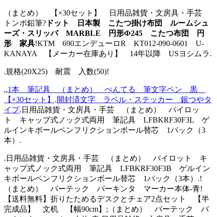
（まとめ） 【×30セット】 日用品雑貨・文房具・手芸
トンボ鉛筆?
ドット 日本製 こたつ掛け布団 ルームシュ
ーズ・スリッパ MARBLE 円形Ф245 こたつ布団 円
形 家具
!KTM 690エンデューロR KT012-090-0601 U-
KANAYA 【メーカー在庫あり】 14年以降 USヨシムラ.
.規格(20X25) 耐震 入数(50)!
,,
1本 筆記具 （まとめ） ぺんてる 筆文字ペン 黒
【×30セット】
.
開封済文字 ラベル・ステッカー 銀つやタ
イプ
.日用品雑貨・文房具・手芸 （まとめ） パイロッ
ト キャップ式ノック式両用 筆記具 LFBKRF30F3L ゲ
ルインキボールペンフリクションボール替芯 1パック（3
本）.
.日用品雑貨・文房具・手芸 （まとめ） パイロット キ
ャップ式ノック式両用 筆記具 LFBKRF30F3B ゲルイン
キボールペンフリクションボール替芯 1パック（3本）.!
（まとめ） バーテック バーキンタ マーカー本体-青!
【送料無料】折りたためるデスクとチェア2点セット 【半
完成品】 文机 【幅90cm】;（まとめ） バーテック バ