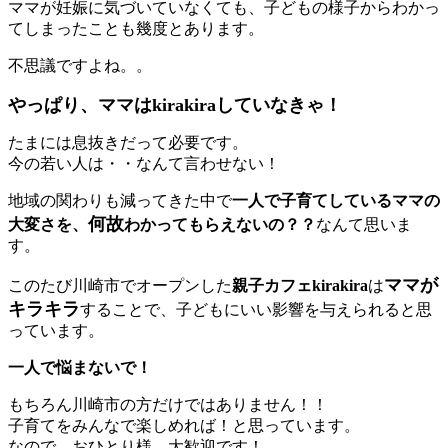
ママが妊娠に気づいていなくても、子どもの様子からわかっ
てしまったことも幾度とあります。
不思議ですよね。。
やっぱり、ママはkirakiraしていなきゃ！
たまには息抜きだって必要です。
今の若い人は・・なんて言わせない！
地域の関わりも減ってきた中で
一人で子育てしているママの
何故
大変さを、
わかってもらえないの？？
なんて思いま
す。
ママが
このたび川崎市でオープンした
親子カフェkirakira
は
キラキラ
することで、子どもにいい影響を与えられると思
っています。
一人で悩まないで！
もちろん川崎市の方だけではありません！！
子育てをみんなで楽しめれば！と思っています。
なので、おひとり様、大歓迎です！