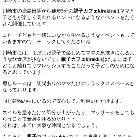
川崎市の鹿島田駅から徒歩5分の
親子カフェkirakira
はママと
子どもが楽しく関われるヒントになるようなイベントをたく
さん開催しています。
また、子どもと一緒にいながら学べるようなイベントもして
いきますので、チェックしてくださいね！
川崎市には、まだまだ親子で楽しめてママの息抜きになるよ
うな飲食店が少ないです。
親子カフェkirakira
はたまには子
どもと離れてリフレッシュすることだって子どものためにな
ると思っています。
癒しルームは、託児ありのママだけのリラックススペースと
なっております。
同じ建物の中にいるので安心してご利用いただけます。
ネイルを塗るだけで気分が上がったり、マッサージをしても
らうことで全身をゆるめたり・・。
それは、本当に大事な時間となるでしょう。
もちろん、
親子カフェkirakira
では、お食事も楽しんでもら