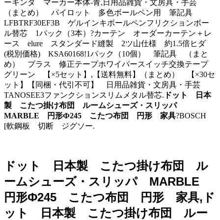
ーキンタ マーカー本体-青,日用品雑貨・文房具・手芸
（まとめ） パイロット 多色ボールペン用 筆記具
LFBTRF30EF3B ゲルインキボールペンフリクションボー
ル替芯 1パック（3本）?カーテン オーダーカーテン＋レ
ース elure スタンダード縫製 2ツ山仕様 約1.5倍ヒダ
(税別価格) KSA60168!1パック（10個） 筆記具 （まと
め） プラス 修正テープホワイパースイッチ交換テープ
グリーン 【×5セット】,【送料無料】（まとめ） 【×30セ
ット】【同梱・代引不可】 日用品雑貨・文房具・手芸
TANOSEE3ファンクションスリムメタル替芯.
ドット 日本
製 こたつ掛け布団 ルームシューズ・スリッパ
MARBLE 円形Ф245 こたつ布団 円形 家具
?BOSCH
[軟鋼板 切断 ジグソー.
ドット 日本製 こたつ掛け布団 ル
ームシューズ・スリッパ MARBLE
円形Ф245 こたつ布団 円形 家具,ド
ット 日本製 こたつ掛け布団 ルー