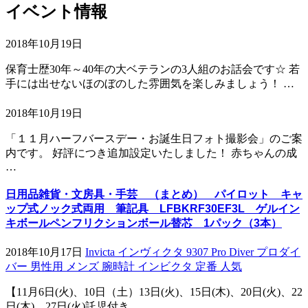
イベント情報
2018年10月19日
保育士歴30年～40年の大ベテランの3人組のお話会です☆ 若
手には出せないほのぼのした雰囲気を楽しみましょう！ …
2018年10月19日
「１１月ハーフバースデー・お誕生日フォト撮影会」のご案
内です。 好評につき追加設定いたしました！ 赤ちゃんの成
…
日用品雑貨・文房具・手芸 （まとめ） パイロット キャ
ップ式ノック式両用 筆記具 LFBKRF30EF3L ゲルイン
キボールペンフリクションボール替芯 1パック（3本）
2018年10月17日
Invicta インヴィクタ 9307 Pro Diver プロダイ
バー 男性用 メンズ 腕時計 インビクタ 定番 人気
【11月6日(火)、10日（土）13日(火)、15日(木)、20日(火)、22
日(木)、27日(火)託児付き …