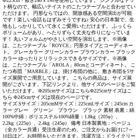
Ф225cm・敷き240ｘ190を使用しています。 シンプルなドッ
ト柄なので、幅広いテイストのこたつテーブルと合わせてい
ただけます。 円形ならではの、開放感ある空間演出が可能
です！楽しい会話もはずみそうですね♪ 安心の日本製で、生
地もしっかりしていて永くご愛用いただけます。 ふっくら
ボリュームがあリ、へたりずらく丈夫な作りになっていま
す！ 丸いフォルムがやさしい空間を演出します。※画像
は、こたつテーブル「ROYCE」円形タイプとコーディネー
ト。 グレーカラー グリーンカラー ブラウンカラー ブラック
カラー ゆったりとリラックスできるサイズです。※画像
は、こたつテーブル「AROLA」80cmとコーディネート。 こ
たつ布団「MARBLE」は、掛け布団の他に、敷き布団を5サ
イズ展開でご用意しています。 こちらの商品は、サイズ展
開がございます。下記リンクより、他サイズのページをご覧
いただけます。 Ф205cmサイズはこちらФ225cmサイズはこ
ちら Ф245cmサイズは現在のページです。
サイズ Sサイズ：205cmMサイズ：225cmLサイズ：245cm カ
ラー グレー グリーン ブラウン ブラック 素材 表裏：綿
100%中綿：ポリエステル100%綿量：1.8kg（205φ）、
2.2kg（225φ）、2.4kg（245φ） 備考 日本製裏地：ベージュ
（全カラー共通）受注生産のため、ご注文からお届けに7～
10日ほど、お時間をいただきます。洗濯方法：ドライクリー