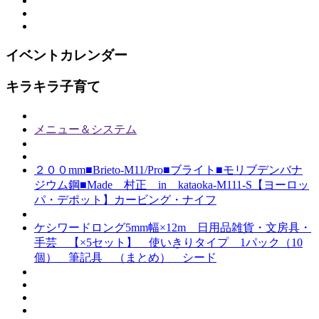
イベントカレンダー
キラキラ子育て
メニュー＆システム
２００mm■Brieto-M11/Pro■ブライト■モリブデンバナ
ジウム鋼■Made 村正 in kataoka-M111-S【ヨーロッ
パ・デポット】カービング・ナイフ
ケシワードロング5mm幅×12m 日用品雑貨・文房具・
手芸 【×5セット】 使いきりタイプ 1パック（10
個） 筆記具 （まとめ） シード