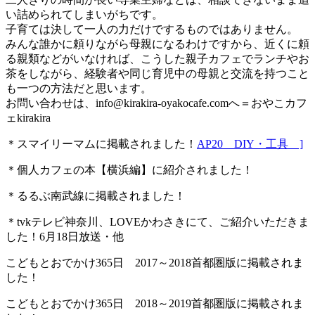
い詰められてしまいがちです。
子育ては決して一人の力だけでするものではありません。
みんな誰かに頼りながら母親になるわけですから、近くに頼
る親類などがいなければ、こうした親子カフェでランチやお
茶をしながら、経験者や同じ育児中の母親と交流を持つこと
も一つの方法だと思います。
お問い合わせは、
info@kirakira-oyakocafe.com
へ＝おやこカフ
ェkirakira
＊スマイリーマムに掲載されました！
AP20 DIY・工具 ]
＊個人カフェの本【横浜編】に紹介されました！
＊るるぶ南武線に掲載されました！
＊tvkテレビ神奈川、LOVEかわさきにて、ご紹介いただきま
した！6月18日放送・他
こどもとおでかけ365日 2017～2018首都圏版に掲載されま
した！
こどもとおでかけ365日 2018～2019首都圏版に掲載されま