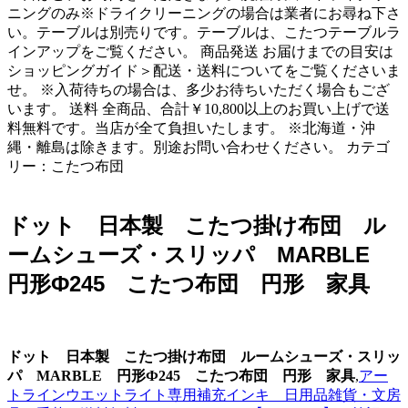
ニングのみ※ドライクリーニングの場合は業者にお尋ね下さ
い。テーブルは別売りです。テーブルは、こたつテーブルラ
インアップをご覧ください。 商品発送 お届けまでの目安は
ショッピングガイド＞配送・送料についてをご覧くださいま
せ。 ※入荷待ちの場合は、多少お待ちいただく場合もござ
います。 送料 全商品、合計￥10,800以上のお買い上げで送
料無料です。当店が全て負担いたします。 ※北海道・沖
縄・離島は除きます。別途お問い合わせください。 カテゴ
リー：こたつ布団
ドット 日本製 こたつ掛け布団 ル
ームシューズ・スリッパ MARBLE
円形Ф245 こたつ布団 円形 家具
ドット 日本製 こたつ掛け布団 ルームシューズ・スリッ
パ MARBLE 円形Ф245 こたつ布団 円形 家具
,
アー
トラインウエットライト専用補充インキ 日用品雑貨・文房