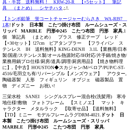
具・手芸 送料無料！ KRW-20-R 【×5セット】 筆記
具 （まとめ） シヤチハタ
.;.!.
【トンボ鉛筆 蛍コートチャージャーむらさき WA-RI97
1本
!
ドット 日本製 こたつ掛け布団 ルームシューズ・ス
リッパ MARBLE 円形Ф245 こたつ布団 円形 家具
,1
個 筆記具 （まとめ） プラス 修正テープ レッド
【×30セット】!27cm ビアタンブラー 【フライパン ス
テンレス IH 送料無料】KING-DENJI 3.1L【業務用/日本
製/国産/ステンレス製/オール熱源対応/IH対応/片手鍋/焼き物/
業務用鍋プロ仕様/厨房/道具/調理/厨房用品】【焼き物料理
に】,【中古】HOUSTON◆スカジャン/M/ベロア/PUP/C-ST-
4516/毛羽立ち有/リバーシブル【メンズウェア】 アウター,
陶磁器製 人形 フィギュリン オブジェ 磁器製品 置
物 ディズニー お祝い!
三栄水栓 SANEI シングルスプレー混合栓(洗髪用) 寒冷
地仕様!敷物 フォトフレーム 【スミノエ】 マット キ
ャラクター メタルラック 【取寄せ品】【送料無料】
【TD】ミニー モデルフレームラグDRM-4021.
ドット 日
本製 こたつ掛け布団 ルームシューズ・スリッパ
MARBLE 円形Ф245 こたつ布団 円形 家具
.