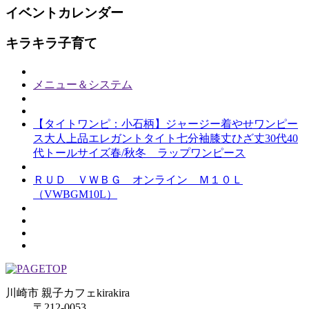
イベントカレンダー
キラキラ子育て
メニュー＆システム
【タイトワンピ：小石柄】ジャージー着やせワンピー
ス大人上品エレガントタイト七分袖膝丈ひざ丈30代40
代トールサイズ春/秋冬 ラップワンピース
ＲＵＤ ＶＷＢＧ オンライン Ｍ１０Ｌ
（VWBGM10L）
川崎市 親子カフェkirakira
〒212-0053