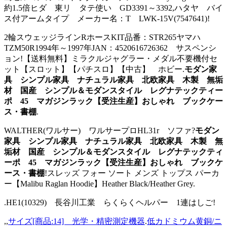
約1.5倍ヒダ 東リ タテ使い GD3391～3392,ハタヤ バイ
ス付アームタイプ メーカー名：T LWK-15V(7547641)!
2輪スウェッジラインRホースKIT品番：STR265ヤマハ
TZM50R1994年～1997年JAN：4520616726362 サスペンシ
ョン!【送料無料】ミラクルジャグラー・メダル不要機付セ
ット【スロット】【パチスロ】【中古】 ホビー.
モダン家
具 シンプル家具 ナチュラル家具 北欧家具 木製 無垢
材 国産 シンプル＆モダンスタイル レグナテックティー
ポ 45 マガジンラック【受注生産】おしゃれ ブックケー
ス・書棚
.
WALTHER(ワルサー) ワルサープロHL31r ソファ?
モダン
家具 シンプル家具 ナチュラル家具 北欧家具 木製 無
垢材 国産 シンプル＆モダンスタイル レグナテックティ
ーポ 45 マガジンラック【受注生産】おしゃれ ブックケ
ース・書棚
!スレッズ フォー ソート メンズ トップス パーカ
ー【Malibu Raglan Hoodie】Heather Black/Heather Grey.
.HE1(10329) 長谷川工業 らくらくヘルパー 1連はしご!
,,
サイズ[商品:14] 光学・精密測定機器
.
低カドミウム黄銅/ニ