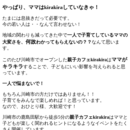
やっぱり、ママはkirakiraしていなきゃ！
たまには息抜きだって必要です。
今の若い人は・・なんて言わせない！
地域の関わりも減ってきた中で
一人で子育てしているママの
何故
大変さを、
わかってもらえないの？？
なんて思いま
す。
ママが
このたび川崎市でオープンした
親子カフェkirakira
は
キラキラ
することで、子どもにいい影響を与えられると思
っています。
一人で悩まないで！
もちろん川崎市の方だけではありません！！
子育てをみんなで楽しめれば！と思っています。
なので、おひとり様、大歓迎です！
川崎市の鹿島田駅から徒歩5分の
親子カフェkirakira
はママと
子どもが楽しく関われるヒントになるようなイベントをたく
さん開催しています。