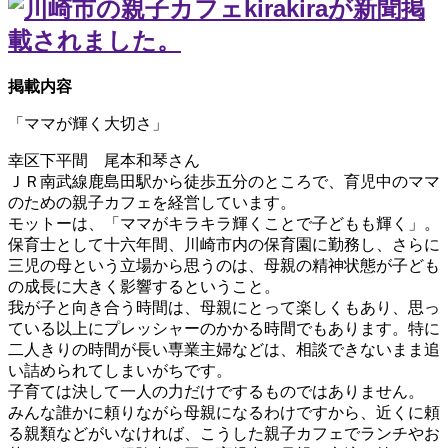
掲載内容
「ママが輝く大切さ」
幸区下平間 尾本和琴さん
ＪＲ南武線鹿島田駅から徒歩五分のところで、育児中のママ
のための親子カフェを経営しています。
モットーは、「ママがキラキラ輝くことで子どもも輝く」。
保育士として十六年間、川崎市内の保育園に勤務し、さらに
三児の母という立場から思うのは、母親の精神状態が子ども
の成長に大きく影響するということ。
我が子と向き合う時間は、母親にとって楽しくもあり、思っ
ている以上にプレッシャーのかかる時間でもあります。特に
二人きりの時間が長い専業主婦などは、相談できないまま追
い詰められてしまいがちです。
子育ては決して一人の力だけでするものではありません。
みんな誰かに頼りながら母親になるわけですから、近くに頼
る親類などがいなければ、こうした親子カフェでランチやお