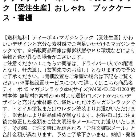
ク【受注生産】おしゃれ ブックケー
ス・書棚
【送料無料】ティーポ 45 マガジンラック【受注生産】かわ
いいデザインと充分な素材感でご満足いただけるマガジンラ
ックです。※掲載商品画像は撮影状態やＰＣ環境などにより
実物と色が異なる場合がございます。
ご注意ください！こちらの商品は、ドライバー1人での配達
となり、軒先渡し（玄関先でのお渡し）となりますので予め
ご了承ください。↓開梱設置をご希望の場合は下記をご覧く
ださい↓※開梱設置サービスについて詳しくはこちら商品名
ティーポ 45 マガジンラックsize(サイズ)W450×D150×H260 素
材本体: 無垢材(7素材とmix材より選択)コメントかわいいデ
ザインと充分な素材感でご満足いただけるマガジンラックで
す。・オイル塗装またはウレタン塗装よりお選びいただけま
す。※素材により商品価格が異なります。お客様にはご注文
後に修正した金額をご注文明細をメールにてお送りいたしま
す。その際、ご注文時に配信される『ご注文確認メール』と
合計金額が異なります。予めご了承下さいませ。納期・発送