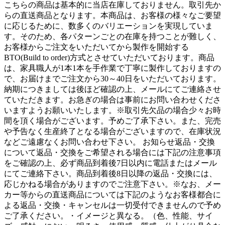
こちらの商品は基本的に当店在庫しておりません。取引先か
らの直送商品となります。本商品は、お客様の様々なご要望
に応じるために、数多くのバリエーションを実現していま
す。そのため、各パターンごとの在庫を持つことが難しく、
お客様からご注文をいただいてから製作を開始する
BTO(Build to order)方式とさせていただいております。商品
は、家具職人が1本1本を手作業で丁寧に製作しておりますの
で、お届けまでご注文から30～40日をいただいております。
納期につきましては後ほど確認の上、メールにてご連絡させ
ていただきます。お急ぎの場合は事前にお問い合わせくださ
いますようお願いいたします。※取引先欠品の場合少々お時
間を頂く場合がございます。予めご了承下さい。また、完売
や予告なく生産終了となる場合がございますので、在庫状況
などご遠慮なくお問い合わせ下さい。 お知らせ返品・交換
について返品・交換をご希望される場合には下記の注意事項
をご確認の上、必ず商品到着後7日以内に電話またはメール
にてご連絡下さい。商品到着後8日以降の返品・交換には、
応じかねる場合がありますのでご注意下さい。※なお、メー
カー等からの直送商品については下記のようなお客様都合に
よる返品・交換・キャンセルは一切受付できませんので予め
ご了承ください。・イメージと異なる。（色、性能、サイ