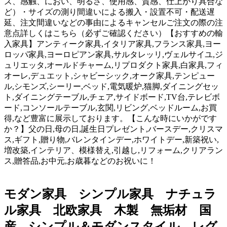
ズ、感触、におい、明るさ、使用感、質感、仕上がり具合な
ど）・サイズの測り間違いによる搬入・設置不可・配送遅
延、注文間違いなどの事由によるキャンセルご注文の際の注
意点詳しくはこちら（必ずご確認ください）【おすすめの輸
入家具】アンティーク家具,イタリア家具,フランス家具,ヨー
ロッパ家具,ヨーロピアン家具,サルタレッリ,ヴェルサイユ,ジ
ュリエッタ,オールドチャーム,リプロダクト家具,白家具,フィ
オーレ,デュエット,シャビーシック,オーク家具,テンピュー
ル,シモンズ,シーリー,ベッド,電気暖炉,猫脚,ダイニングセッ
ト,ダイニングテーブル,チェア,サイドボード,TV台,テレビボ
ード,コンソールテーブル,玄関,リビング,ベッドルーム,お買
得,など豊富に展示しております。【こんな時にいかがです
か？】父の日,母の日,誕生日プレゼント,バースデー,クリスマ
ス,ギフト,贈り物,バレンタインデー,ホワイトデー,新築祝い,
増改築,インテリア、模様替え,引越し,リフォーム,クリアラン
ス,贈答品,お中元,お歳暮などのお祝いに！
モダン家具 シンプル家具 ナチュラ
ル家具 北欧家具 木製 無垢材 国
産 シンプル＆モダンスタイル レグ