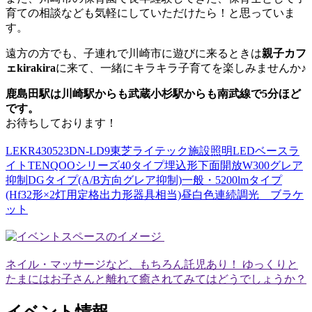
育ての相談なども気軽にしていただけたら！と思っていま
す。
遠方の方でも、子連れで川崎市に遊びに来るときは
親子カフ
ェkirakira
に来て、一緒にキラキラ子育てを楽しみませんか♪
鹿島田駅は川崎駅からも武蔵小杉駅からも南武線で5分ほど
です。
お待ちしております！
LEKR430523DN-LD9東芝ライテック施設照明LEDベースラ
イトTENQOOシリーズ40タイプ埋込形下面開放W300グレア
抑制DGタイプ(A/B方向グレア抑制)一般・5200lmタイプ
(Hf32形×2灯用定格出力形器具相当)昼白色連続調光 ブラケ
ット
ネイル・マッサージなど、もちろん託児あり！ ゆっくりと
たまにはお子さんと離れて癒されてみてはどうでしょうか？
イベント情報