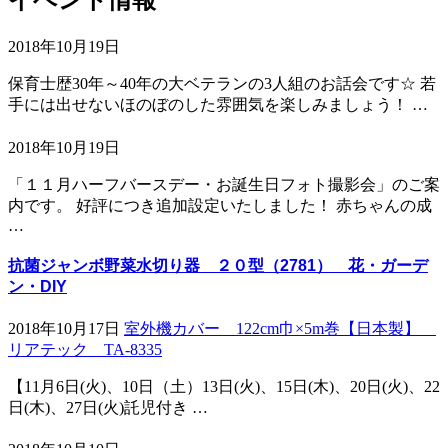
2018年10月19日
保育士歴30年～40年の大ベテランの3人組のお話会です☆ 若
手には出せないほのぼのした雰囲気を楽しみましょう！ …
2018年10月19日
「１１月ハーフバースデー・お誕生日フォト撮影会」のご案
内です。 好評につき追加設定いたしました！ 赤ちゃんの成
…
抗菌ジャンボ野菜水切り器 ２０型（2781） 花・ガーデ
ン・DIY
2018年10月17日
室外機カバー 122cm巾×5m巻【日本製】
リアテック TA-8335
【11月6日(火)、10日（土）13日(火)、15日(木)、20日(火)、22
日(木)、27日(火)託児付き …