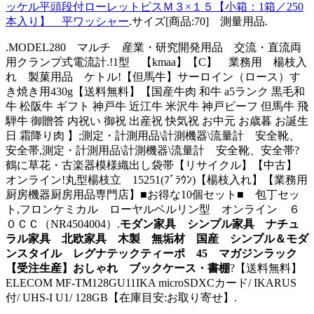
ッケル平頭段付ローレットビスＭ３×１５【小箱：1箱／250
本入り】 平ワッシャー
.サイズ[商品:70] 測量用品.
.MODEL280 マルチ 産業・研究開発用品 交流・直流両
用クランプ式電流計.!1型 【kmaa】【C】 業務用 楊枝入
れ 製菓用品 ケトル!【但馬牛】サーロイン（ロース）す
き焼き用430g【送料無料】【国産牛肉 和牛 a5ランク 黒毛和
牛 松阪牛 ギフト 神戸牛 近江牛 米沢牛 神戸ビーフ 但馬牛 飛
騨牛 御贈答 内祝い 御祝 出産祝 快気祝 お中元 お歳暮 お誕生
日 霜降り肉 】;測定・計測用品\計測機器\流量計 安全靴、
安全帯,測定・計測用品\計測機器\流量計 安全靴、安全帯?
鶴に草花・古楽器模様織出し袋帯【リサイクル】【中古】
オンライン!丸型楊枝立 15251(ﾌﾞﾗｳﾝ)【楊枝入れ】【業務用
厨房機器厨房用品専門店】■お得な10個セット■ 包丁セッ
ト,フロンケミカル ローヤルベルリン型 オンライン ６
０ＣＣ（NR4504004）.
モダン家具 シンプル家具 ナチュ
ラル家具 北欧家具 木製 無垢材 国産 シンプル＆モダ
ンスタイル レグナテックティーポ 45 マガジンラック
【受注生産】おしゃれ ブックケース・書棚
?【送料無料】
ELECOM MF-TM128GU11IKA microSDXCカード/ IKARUS
付/ UHS-I U1/ 128GB【在庫目安:お取り寄せ】.