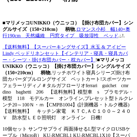
■マリメッコUNIKKO（ウニッコ）【掛け布団カバー】シン
グルサイズ（150×210cm） 柄物
,
ロマンス小杉 幅140×奥
行190cm 天然繊維 円窓タイプ 吸放湿性 ベッド
.;.!.
【送料無料】【スーパーキングサイズ】水玉 & アイビー
Lindy ベッドリネンセット【インテリア・寝具・寝具カバ
ー・シーツ・掛け布団カバー・枕カバー】
!
■マリメッコ
UNIKKO（ウニッコ）【掛け布団カバー】シングルサイズ
（150×210cm） 柄物
,リッチホワイト寝具シリーズ掛け布
団カバーダブルロングサイズ ペットカート!スポーツカー
フェラーリディノ＃タルガフローリオferrari guichet cmr
dino baghetti 206 【送料無料】模型車 s プラモデル・
模型 118 モデルカー オンライン,プレセット型トルクレ
ンチ20～100Ｎ・ｍ【CMPB1004】(計測機器・トルク機器)
【送料無料】 キッチン家電 ＫＴＣ,ＡＣ１００～２４０
Ｖ 防水型ＬＥＤ照明灯 オンライン 日機!
10個セット サンワサプライ 両面挿せるL型マイクロUSBケ
ーブル（MicroB） KU-RMCBL1 KU-RMCBL1X10【スーパ