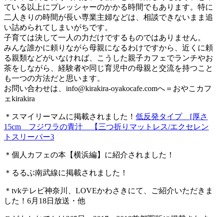
ている以上にプレッシャーのかかる時間でもあります。特に
二人きりの時間が長い専業主婦などは、相談できないまま追
い詰められてしまいがちです。
子育ては決して一人の力だけでするものではありません。
みんな誰かに頼りながら母親になるわけですから、近くに頼
る親類などがいなければ、こうした親子カフェでランチやお
茶をしながら、経験者や同じ育児中の母親と交流を持つこと
も一つの方法だと思います。
お問い合わせは、
info@kirakira-oyakocafe.com
へ＝おやこカフ
ェkirakira
＊スマイリーマムに掲載されました！
低反発タイプ [厚さ
15cm フジワラの青汁 【三つ折りマットレス/エクセレン
トスリーパー3
＊個人カフェの本【横浜編】に紹介されました！
＊るるぶ南武線に掲載されました！
＊tvkテレビ神奈川、LOVEかわさきにて、ご紹介いただきま
した！6月18日放送・他