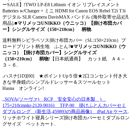
ーSALE】!TWO LP-E8 Lithium イオン リプレイスメント
Batteries w/Charger + ミニ HDMI for Canon EOS Rebel T2i T3i
デジタル SLR Camera DavisMAX バンドル (海外取寄せ品)[汎
用品].
■マリメッコUNIKKO（ウニッコ）【掛け布団カバ
ー】シングルサイズ（150×210cm） 柄物
.
送料無料シビラベソス掛け布団カバー（SL:150×210cm）ブ
ロードプリント柄生地 ふとん?
■マリメッコUNIKKO（ウ
ニッコ）【掛け布団カバー】シングルサイズ
（150×210cm） 柄物
!【日本紙通商】 カット紙 Ａ４－
３－６.
.ハスナ[1D][00] ★ポイントUp５倍★2口コンセント付き大
きな半身鏡のシンプルドレッサー＆スツールセット
Hasna オンライン!
,,
SOVA(ソーヴァ) RCP 安全安心の日本製 )
175×210cmnkr-2120-90161 TFP-90 掛けふとんカバーセミ
ダブルロング (新生活
.
459893の商品画像1 iPad Air ケース
.
リッチホワイト寝具シリーズ掛け布団カバーセミダブルロン
グサイズ ペットカート.