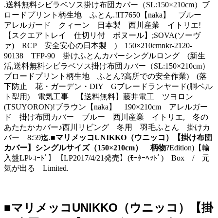
.送料無料シビラベソス掛け布団カバー（SL:150×210cm）ブ
ロードプリント柄生地 ふとん.!IT7650【naka】 ブルー
アレルガード クィーン 日本製 西川産業 イトリエ!
【スクエアトレイ 仕切リ付 ボヌール】;SOVA(ソーヴ
ァ) RCP 安全安心の日本製 ) 150×210cmnkr-2120-
90138 TFP-90 掛けふとんカバーシングルロング (新生
活,送料無料シビラベソス掛け布団カバー（SL:150×210cm）
ブロードプリント柄生地 ふとん?高所での安全作業) (落
下防止 花・ガーデン・DIY Gブレードランヤード(胴ベル
ト型用) 電気工事 【送料無料】藤井電工 ツヨロン
(TSUYORON)!ブラウン【naka】 190×210cm アレルガー
ド 掛け布団カバー ブルー 西川産業 イトリエ, 冬の
あたたかカバー♪西川リビング 冬用 羽毛ふとん 掛けカ
バー 8:59迄.
■マリメッコUNIKKO（ウニッコ）【掛け布団
カバー】シングルサイズ（150×210cm） 柄物
?Edition)【輸
入盤LPﾚｺｰﾄﾞ】【LP2017/4/21発売】(ﾓｰﾀｰﾍｯﾄﾞ) Box / 元
気が出る Limited.
■マリメッコUNIKKO（ウニッコ）【掛