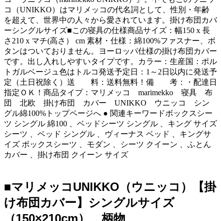
コ（UNIKKO）はマリメッコの代名詞として、性別・年齢
を超えて、世界中の人々から愛されています。掛け布団カバ
ーシングルサイズ■この寝具の仕様商品サイズ：幅150 x 長
さ210 x マチ(高さ） cm 素材・仕様：綿100%ファスナー、ボ
タンはついておりません。ヨーロッパ仕様の掛け布団カバー
です。出し入れしやすいタイプです。カラー：生産国：ポル
トガルベージュ色はトルコ発送予定日：1～2日以内に発送予
定（土日祝除く）送 料：送料無料！備 考：・配達日
指定ＯＫ！商品タイプ：マリメッコ marimekko 寝具 布
団 北欧 掛け布団 カバー UNIKKO ウニッコ シン
グル綿100%トップページへ ● 関連キーワードボックスシー
ツ シングル 綿100 、ベッドシーツ シングル 、キング サイズ
シーツ 、ベッド シングル 、ヴィーナス ベッド 、キングサ
イズ ボックスシーツ 、モダン 、シーツ クイーン 、ふとん
カバー 、掛け布団 クイーン サイズ
■マリメッコUNIKKO（ウニッコ）【掛
け布団カバー】シングルサイズ
（150×210cm） 柄物