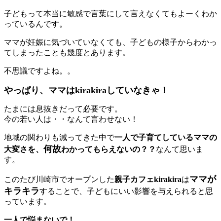
子どもって本当に敏感で言葉にして言えなくてもよーくわか
っているんです。
ママが妊娠に気づいていなくても、子どもの様子からわかっ
てしまったことも幾度とあります。
不思議ですよね。。
やっぱり、ママはkirakiraしていなきゃ！
たまには息抜きだって必要です。
今の若い人は・・なんて言わせない！
地域の関わりも減ってきた中で
一人で子育てしているママの
何故
大変さを、
わかってもらえないの？？
なんて思いま
す。
ママが
このたび川崎市でオープンした
親子カフェkirakira
は
キラキラ
することで、子どもにいい影響を与えられると思
っています。
一人で悩まないで！