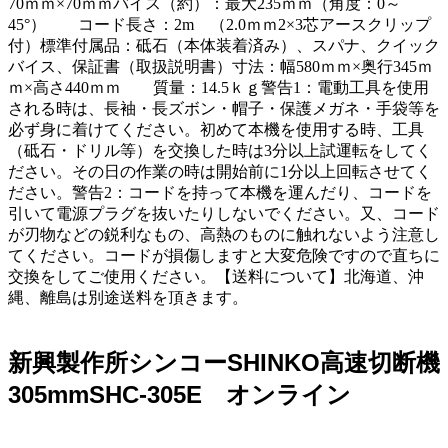
70ｍｍ×70ｍｍバイス（約）：最大235ｍｍ（角度：0～
45°） コード長さ：2m （2.0ｍｍ2×3芯アースクリップ
付）標準付属品：砥石（本体装着済み）、スパナ、クイック
バイス、保証書（取扱説明書）寸法：幅580ｍｍ×奥行345ｍ
ｍ×高さ440ｍｍ 質量：14.5ｋｇ警告1：電動工具を使用
される時は、長袖・長ズボン・帽子・保護メガネ・手袋等を
必ず身に着けてください。初めて本機を使用する時、工具
（砥石・ドリル等）を交換した時は3分以上試運転をしてく
ださい。その日の作業の時は開始前に1分以上回転させてく
ださい。警告2：コードを持って本機を運んだり、コードを
引いて電源プラグを抜いたりしないでください。又、コード
が刃物などの鋭利なもの、高熱のものに触れないよう注意し
てください。コードが損傷しますと大変危険ですので直ちに
交換をしてご使用ください。【送料について】北海道、沖
縄、離島は別途送料を頂きます。
新興製作所シンコーSHINKO高速切断機
305mmSHC-305E オンライン