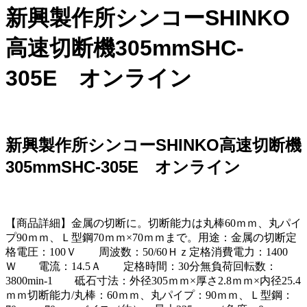
新興製作所シンコーSHINKO
高速切断機305mmSHC-
305E オンライン
新興製作所シンコーSHINKO高速切断機
305mmSHC-305E オンライン
【商品詳細】金属の切断に。切断能力は丸棒60ｍｍ、丸パイ
プ90ｍｍ、Ｌ型鋼70ｍｍ×70ｍｍまで。用途：金属の切断定
格電圧：100Ｖ 周波数：50/60Ｈｚ定格消費電力：1400
Ｗ 電流：14.5Ａ 定格時間：30分無負荷回転数：
3800min-1 砥石寸法：外径305ｍｍ×厚さ2.8ｍｍ×内径25.4
ｍｍ切断能力/丸棒：60ｍｍ、丸パイプ：90ｍｍ、Ｌ型鋼：