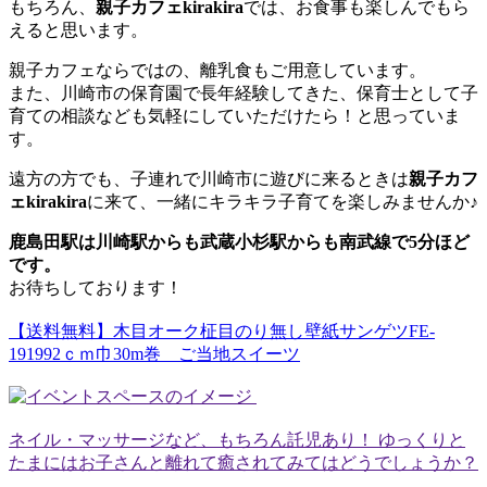
もちろん、
親子カフェkirakira
では、お食事も楽しんでもら
えると思います。
親子カフェならではの、離乳食もご用意しています。
また、川崎市の保育園で長年経験してきた、保育士として子
育ての相談なども気軽にしていただけたら！と思っていま
す。
遠方の方でも、子連れで川崎市に遊びに来るときは
親子カフ
ェkirakira
に来て、一緒にキラキラ子育てを楽しみませんか♪
鹿島田駅は川崎駅からも武蔵小杉駅からも南武線で5分ほど
です。
お待ちしております！
【送料無料】木目オーク柾目のり無し壁紙サンゲツFE-
191992ｃｍ巾30m巻 ご当地スイーツ
ネイル・マッサージなど、もちろん託児あり！ ゆっくりと
たまにはお子さんと離れて癒されてみてはどうでしょうか？