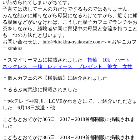
い詰められてしまいがちです。
子育ては決して一人の力だけでするものではありません。
みんな誰かに頼りながら母親になるわけですから、近くに頼
る親類などがいなければ、こうした親子カフェでランチやお
茶をしながら、経験者や同じ育児中の母親と交流を持つこと
も一つの方法だと思います。
お問い合わせは、
info@kirakira-oyakocafe.com
へ＝おやこカフ
ェkirakira
＊スマイリーマムに掲載されました！
指輪 10k ハート
ネックレス 一粒 レディース プレゼント 彼女 女性
＊個人カフェの本【横浜編】に紹介されました！
＊るるぶ南武線に掲載されました！
＊tvkテレビ神奈川、LOVEかわさきにて、ご紹介いただきま
した！6月18日放送・他
こどもとおでかけ365日 2017～2018首都圏版に掲載されま
した！
こどもとおでかけ365日 2018～2019首都圏版に掲載されま