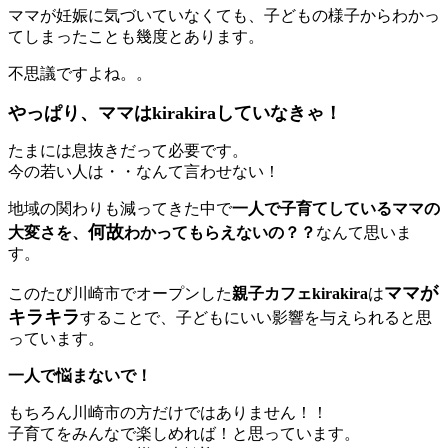
ママが妊娠に気づいていなくても、子どもの様子からわかっ
てしまったことも幾度とあります。
不思議ですよね。。
やっぱり、ママはkirakiraしていなきゃ！
たまには息抜きだって必要です。
今の若い人は・・なんて言わせない！
地域の関わりも減ってきた中で
一人で子育てしているママの
何故
大変さを、
わかってもらえないの？？
なんて思いま
す。
ママが
このたび川崎市でオープンした
親子カフェkirakira
は
キラキラ
することで、子どもにいい影響を与えられると思
っています。
一人で悩まないで！
もちろん川崎市の方だけではありません！！
子育てをみんなで楽しめれば！と思っています。