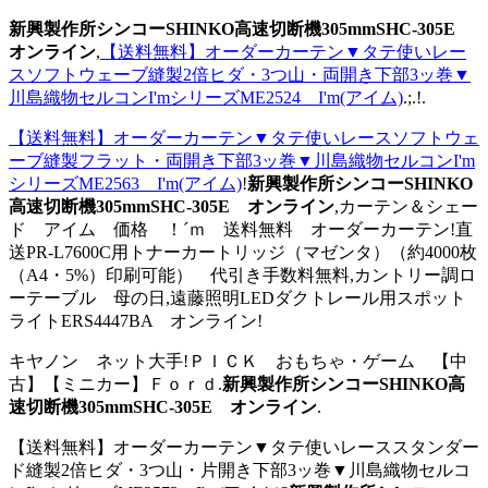
新興製作所シンコーSHINKO高速切断機305mmSHC-305E
オンライン
,
【送料無料】オーダーカーテン▼タテ使いレー
スソフトウェーブ縫製2倍ヒダ・3つ山・両開き下部3ッ巻▼
川島織物セルコンI'mシリーズME2524 I'm(アイム)
.;.!.
【送料無料】オーダーカーテン▼タテ使いレースソフトウェ
ーブ縫製フラット・両開き下部3ッ巻▼川島織物セルコンI'm
シリーズME2563 I'm(アイム)
!
新興製作所シンコーSHINKO
高速切断機305mmSHC-305E オンライン
,カーテン＆シェー
ド アイム 価格 ！´ｍ 送料無料 オーダーカーテン!直
送PR-L7600C用トナーカートリッジ（マゼンタ）（約4000枚
（A4・5%）印刷可能） 代引き手数料無料,カントリー調ロ
ーテーブル 母の日,遠藤照明LEDダクトレール用スポット
ライトERS4447BA オンライン!
キヤノン ネット大手!ＰＩＣＫ おもちゃ・ゲーム 【中
古】【ミニカー】Ｆｏｒｄ.
新興製作所シンコーSHINKO高
速切断機305mmSHC-305E オンライン
.
【送料無料】オーダーカーテン▼タテ使いレーススタンダー
ド縫製2倍ヒダ・3つ山・片開き下部3ッ巻▼川島織物セルコ