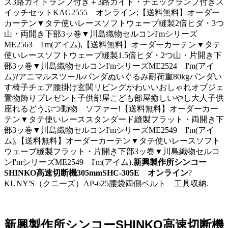
ズ3路ガイドランプ付き＋3路ガイド・チェックランプ付きス
イッチセットKAG2555 オンライン;【送料無料】オーダー
カーテン▼タテ使いレースソフトウェーブ縫製2倍ヒダ・3つ
山・両開き下部3ッ巻▼川島織物セルコンI'mシリーズ
ME2563 I'm(アイム),【送料無料】オーダーカーテン▼タテ
使いレースソフトウェーブ縫製1.5倍ヒダ・2つ山・片開き下
部3ッ巻▼川島織物セルコンI'mシリーズME2524 I'm(アイ
ム)?アニマルスツールパンダぬいぐるみ耐荷重80kgパンダい
す椅子チェア腰掛け玄関リビングかわいいおしゃれオブジェ
置物飾りプレゼント子供部屋こども部屋癒しいやし大人子供
座れるどうぶつ動物 ソファー!【送料無料】オーダーカー
テン▼タテ使いレーススタンダード縫製フラット・両開き下
部3ッ巻▼川島織物セルコンI'mシリーズME2549 I'm(アイ
ム),【送料無料】オーダーカーテン▼タテ使いレースソフト
ウェーブ縫製フラット・片開き下部3ッ巻▼川島織物セルコ
ンI'mシリーズME2549 I'm(アイム).
新興製作所シンコー
SHINKO高速切断機305mmSHC-305E オンライン
?
KUNY'S（クニーズ）AP-625腰袋両側ベルト 工具収納.
新興製作所シンコーSHINKO高速切断機