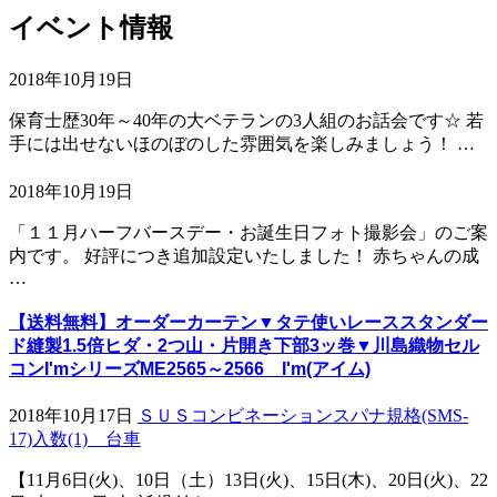
イベント情報
2018年10月19日
保育士歴30年～40年の大ベテランの3人組のお話会です☆ 若
手には出せないほのぼのした雰囲気を楽しみましょう！ …
2018年10月19日
「１１月ハーフバースデー・お誕生日フォト撮影会」のご案
内です。 好評につき追加設定いたしました！ 赤ちゃんの成
…
【送料無料】オーダーカーテン▼タテ使いレーススタンダー
ド縫製1.5倍ヒダ・2つ山・片開き下部3ッ巻▼川島織物セル
コンI'mシリーズME2565～2566 I'm(アイム)
2018年10月17日
ＳＵＳコンビネーションスパナ規格(SMS-
17)入数(1) 台車
【11月6日(火)、10日（土）13日(火)、15日(木)、20日(火)、22