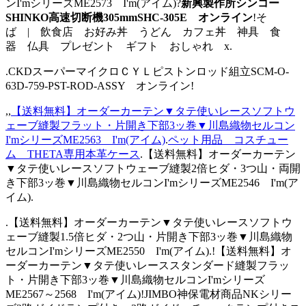
ンI'mシリーズME2573 I'm(アイム)?
新興製作所シンコー
SHINKO高速切断機305mmSHC-305E オンライン
!そ
ば | 飲食店 お好み丼 うどん カフェ丼 神具 食
器 仏具 プレゼント ギフト おしゃれ x.
.CKDスーパーマイクロＣＹＬピストンロッド組立SCM-O-
63D-759-PST-ROD-ASSY オンライン!
,,
【送料無料】オーダーカーテン▼タテ使いレースソフトウ
ェーブ縫製フラット・片開き下部3ッ巻▼川島織物セルコン
I'mシリーズME2563 I'm(アイム)
.
ペット用品 コスチュー
ム THETA専用本革ケース
.【送料無料】オーダーカーテン
▼タテ使いレースソフトウェーブ縫製2倍ヒダ・3つ山・両開
き下部3ッ巻▼川島織物セルコンI'mシリーズME2546 I'm(ア
イム).
.【送料無料】オーダーカーテン▼タテ使いレースソフトウ
ェーブ縫製1.5倍ヒダ・2つ山・片開き下部3ッ巻▼川島織物
セルコンI'mシリーズME2550 I'm(アイム).!【送料無料】オ
ーダーカーテン▼タテ使いレーススタンダード縫製フラッ
ト・片開き下部3ッ巻▼川島織物セルコンI'mシリーズ
ME2567～2568 I'm(アイム)!JIMBO神保電材商品NKシリー