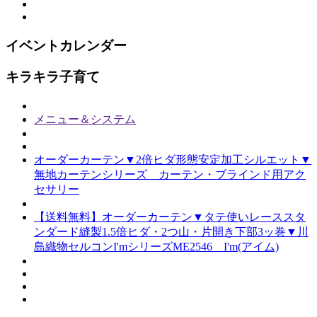
イベントカレンダー
キラキラ子育て
メニュー＆システム
オーダーカーテン▼2倍ヒダ形態安定加工シルエット▼
無地カーテンシリーズ カーテン・ブラインド用アク
セサリー
【送料無料】オーダーカーテン▼タテ使いレーススタ
ンダード縫製1.5倍ヒダ・2つ山・片開き下部3ッ巻▼川
島織物セルコンI'mシリーズME2546 I'm(アイム)