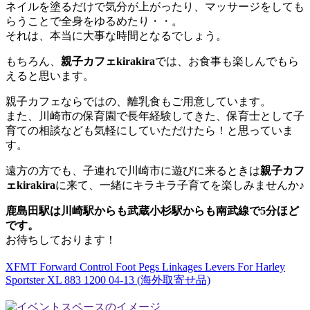
ネイルを塗るだけで気分が上がったり、マッサージをしても
らうことで全身をゆるめたり・・。
それは、本当に大事な時間となるでしょう。
もちろん、
親子カフェkirakira
では、お食事も楽しんでもら
えると思います。
親子カフェならではの、離乳食もご用意しています。
また、川崎市の保育園で長年経験してきた、保育士として子
育ての相談なども気軽にしていただけたら！と思っていま
す。
遠方の方でも、子連れで川崎市に遊びに来るときは
親子カフ
ェkirakira
に来て、一緒にキラキラ子育てを楽しみませんか♪
鹿島田駅は川崎駅からも武蔵小杉駅からも南武線で5分ほど
です。
お待ちしております！
XFMT Forward Control Foot Pegs Linkages Levers For Harley
Sportster XL 883 1200 04-13 (海外取寄せ品)