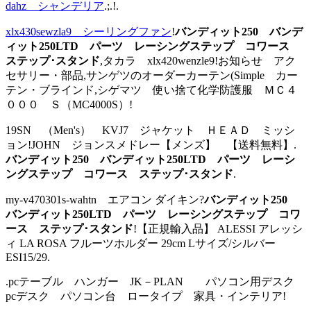
dahz シャンデリア
.;.!.
xlx430sewzla9 シーリングファン
!
バンディット250 バンデ
ィット250LTD パーツ レーシングステップ コワース
ステップ･スタンド
,タカラ xlx420wenzle9!お知らせ アク
セサリー・部品,サンゲツのオーダーカーテン(Simple カー
テン・ブラインド,シゲマツ 使い捨て化学防護服 ＭＣ４
０００ Ｓ（MC4000S）!
19SN （Men's） KVJ7 ジャケット ＨＥＡＤ ミッシ
ョン!JOHN ジョンスメドレー【メンズ】 【送料無料】.
バンディット250 バンディット250LTD パーツ レーシ
ングステップ コワース ステップ･スタンド
.
my-v470301s-wahtn エアコン ダイキン?
バンディット250
バンディット250LTD パーツ レーシングステップ コワ
ース ステップ･スタンド
!【正規輸入品】 ALESSI アレッシ
ィ LA ROSA フルーツホルダー 29cm Lサイズ/シルバー
ESI15/29.
.pcテーブル ハンガー JK－PLAN パソコン用デスク
pcデスク パソコン台 ロータイプ 家具・インテリア!