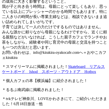
の成長に大きく影響するということ。
我が子と向き合う時間は、母親にとって楽しくもあり、思っ
ている以上にプレッシャーのかかる時間でもあります。特に
二人きりの時間が長い専業主婦などは、相談できないまま追
い詰められてしまいがちです。
子育ては決して一人の力だけでするものではありません。
みんな誰かに頼りながら母親になるわけですから、近くに頼
る親類などがいなければ、こうした親子カフェでランチやお
茶をしながら、経験者や同じ育児中の母親と交流を持つこと
も一つの方法だと思います。
お問い合わせは、
info@kirakira-oyakocafe.com
へ＝おやこカフ
ェkirakira
＊スマイリーマムに掲載されました！
Skateboard リアルス
ケートボード Ishod スポーツ・アウトドア Hotbox
＊個人カフェの本【横浜編】に紹介されました！
＊るるぶ南武線に掲載されました！
＊tvkテレビ神奈川、LOVEかわさきにて、ご紹介いただきま
した！6月18日放送・他