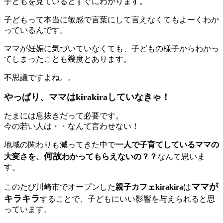
子どもを見ているとすぐにわかります。
子どもって本当に敏感で言葉にして言えなくてもよーくわか
っているんです。
ママが妊娠に気づいていなくても、子どもの様子からわかっ
てしまったことも幾度とあります。
不思議ですよね。。
やっぱり、ママはkirakiraしていなきゃ！
たまには息抜きだって必要です。
今の若い人は・・なんて言わせない！
地域の関わりも減ってきた中で
一人で子育てしているママの
何故
大変さを、
わかってもらえないの？？
なんて思いま
す。
ママが
このたび川崎市でオープンした
親子カフェkirakira
は
キラキラ
することで、子どもにいい影響を与えられると思
っています。