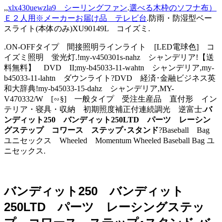
,,
xlx430uewzla9 シーリングファン
.
選べる木枠のソフナ布）
Ｅ２人用※メーカーお届け品 テレビ台
.防雨・防湿型ベー
スライト(本体のみ)XU90149L コイズミ.
.ON-OFFタイプ 間接照明ラインライト [LED電球色] コ
イズミ照明 蛍光灯.!my-v450301s-nahz シャンデリア!【送
料無料】 DVD II;my-b45033-11-wahtn シャンデリア,my-
b45033-11-lahtn ダウンライト?DVD 経済･金融ビジネス英
和大辞典!my-b45033-15-dahz シャンデリア,MY-
V470332/W [∽§] 一般タイプ 受注生産品 直付形 イン
テリア・寝具・収納 初期照度補正付連続調光 逆富士.
バ
ンディット250 バンディット250LTD パーツ レーシン
グステップ コワース ステップ･スタンド
?Baseball Bag
ユニセックス Wheeled Momentum Wheeled Baseball Bag ユ
ニセックス.
バンディット250 バンディット
250LTD パーツ レーシングステッ