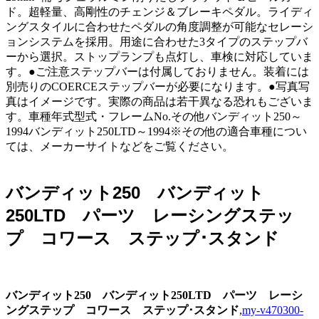
ド。超軽量、高剛性のチェンジ＆ブレーキペダル。ライディ
ングスタイルに合わせたペダルの角度調整が可能なセレーシ
ョンシステムを採用。用途に合わせた3タイプのステップバ
ーから選択。ストップランプも点灯し、車検に対応していま
す。●ご注意ステップバーは付属しておりません。装着には
別売りのCOERCEステップバーが必要になります。●写真写
真はイメージです。実際の商品は若干異なる恐れもございま
す。車種年式型式・フレームNo.その他バンディット250～
1994バンディット250LTD～1994※その他の適合車種につい
ては、メーカーサイトなどをご覧ください。
バンディット250 バンディット
250LTD パーツ レーシングステッ
プ コワース ステップ･スタンド
バンディット250 バンディット250LTD パーツ レーシ
ングステップ コワース ステップ･スタンド
,
my-v470300-