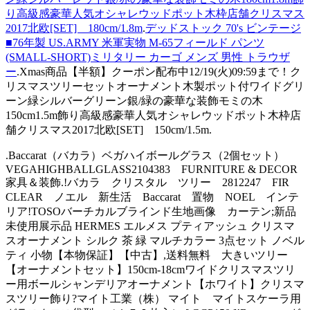
り高級感豪華人気オシャレウッドポット木枠店舗クリスマス
2017北欧[SET] 180cm/1.8m
.
デッドストック 70's ビンテージ
■76年製 US.ARMY 米軍実物 M-65フィールド パンツ
(SMALL-SHORT)ミリタリー カーゴ メンズ 男性 トラウザ
ー
.Xmas商品【半額】クーポン配布中12/19(火)09:59まで！ク
リスマスツリーセットオーナメント木製ポット付ワイドグリ
ーン緑シルバーグリーン銀/緑の豪華な装飾モミの木
150cm1.5m飾り高級感豪華人気オシャレウッドポット木枠店
舗クリスマス2017北欧[SET] 150cm/1.5m.
.Baccarat（バカラ）ベガハイボールグラス（2個セット）
VEGAHIGHBALLGLASS2104383 FURNITURE & DECOR
家具＆装飾.!バカラ クリスタル ツリー 2812247 FIR
CLEAR ノエル 新生活 Baccarat 置物 NOEL インテ
リア!TOSOバーチカルブラインド生地画像 カーテン;新品
未使用展示品 HERMES エルメス プティアッシュ クリスマ
スオーナメント シルク 茶 緑 マルチカラー 3点セット ノベル
ティ 小物【本物保証】【中古】,送料無料 大きいツリー
【オーナメントセット】150cm-18cmワイドクリスマスツリ
ー用ボールシャンデリアオーナメント【ホワイト】クリスマ
スツリー飾り?マイト工業（株） マイト マイトスケーラ用