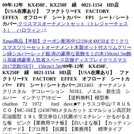
09年-12年 KX450F、KX250F 緑 0821-1154 HD店
【USA在庫あり】 ファクトリーFX FACTORY
EFFEX オフロード シートカバー FP1 シート/ シート
カバー
,
クリスマスオーナメントセット（トレジャーチェス
ト） ハロウィン
.;.!.
Xmas商品【半額】クーポン配布中12/19(火)09:59まで！クリ
スマスツリーセットオーナメント木製ポット付スリムグリー
ン緑シルバーレッド銀/赤の豪華な装飾モミの木150cm1.5m飾
り高級感豪華人気省スペース店舗ディスプレイクリスマス
2017北欧[SET] 150cm/1.5m
!
09年-12年 KX450F、
KX250F 緑 0821-1154 HD店 【USA在庫あり】 ファ
クトリーFX FACTORY EFFEX オフロード シートカ
バー FP1 シート/ シートカバー
,2812403 オーナメント
クリスタル デコレーション NOEL ノエル 新生活 シ
ルバー インテリア!ホビー 【送料無料】模型車
charlton 72 1972 ford dave,■〒トラスコ中山/ＴＲＵＳ
ＣＯ【MC-16E】(2438798)メタルカット エマルション高圧対
応油脂型 １８Ｌ 受注単位1,1抗菌ポリエチレン・かるがるま
な板 ピンク【業務用マナ板】【白いまな板】【カッティン
グボード】【プロ用】【抗菌】【業務用】 標準タイプ