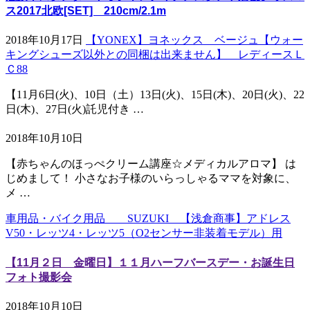
ス2017北欧[SET] 210cm/2.1m
2018年10月17日
【YONEX】ヨネックス ベージュ【ウォー
キングシューズ以外との同梱は出来ません】 レディースＬ
Ｃ88
【11月6日(火)、10日（土）13日(火)、15日(木)、20日(火)、22
日(木)、27日(火)託児付き …
2018年10月10日
【赤ちゃんのほっぺクリーム講座☆メディカルアロマ】 は
じめまして！ 小さなお子様のいらっしゃるママを対象に、
メ …
車用品・バイク用品 SUZUKI 【浅倉商事】アドレス
V50・レッツ4・レッツ5（O2センサー非装着モデル）用
【11月２日 金曜日】１１月ハーフバースデー・お誕生日
フォト撮影会
2018年10月10日