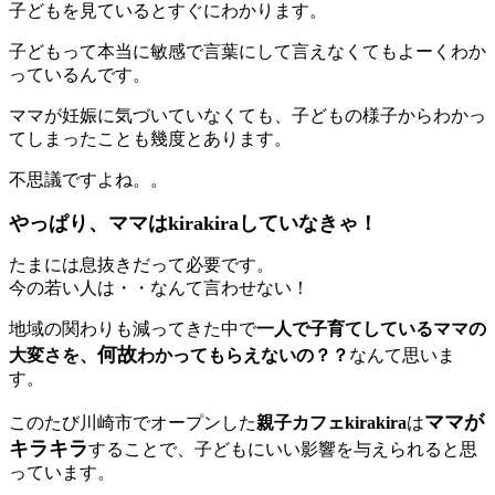
子どもを見ているとすぐにわかります。
子どもって本当に敏感で言葉にして言えなくてもよーくわか
っているんです。
ママが妊娠に気づいていなくても、子どもの様子からわかっ
てしまったことも幾度とあります。
不思議ですよね。。
やっぱり、ママはkirakiraしていなきゃ！
たまには息抜きだって必要です。
今の若い人は・・なんて言わせない！
地域の関わりも減ってきた中で
一人で子育てしているママの
何故
大変さを、
わかってもらえないの？？
なんて思いま
す。
ママが
このたび川崎市でオープンした
親子カフェkirakira
は
キラキラ
することで、子どもにいい影響を与えられると思
っています。