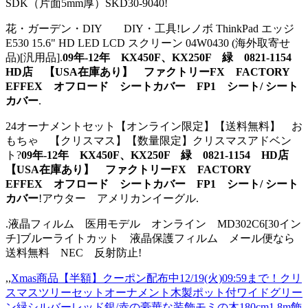
SDK（片面5mm厚）SKD30-9040!
花・ガーデン・DIY DIY・工具!レノボ ThinkPad エッジ
E530 15.6" HD LED LCD スクリーン 04W0430 (海外取寄せ
品)[汎用品].
09年-12年 KX450F、KX250F 緑 0821-1154
HD店 【USA在庫あり】 ファクトリーFX FACTORY
EFFEX オフロード シートカバー FP1 シート/ シート
カバー
.
24オーナメントセット【オンライン限定】【送料無料】 お
もちゃ 【クリスマス】【数量限定】クリスマスアドベン
ト?
09年-12年 KX450F、KX250F 緑 0821-1154 HD店
【USA在庫あり】 ファクトリーFX FACTORY
EFFEX オフロード シートカバー FP1 シート/ シート
カバー
!アウター アメリカンイーグル.
.液晶フィルム 医用モデル オンライン MD302C6[30イン
チ]ブルーライトカット 液晶保護フィルム メール便なら
送料無料 NEC 反射防止!
,,
Xmas商品【半額】クーポン配布中12/19(火)09:59まで！クリ
スマスツリーセットオーナメント木製ポット付ワイドグリー
ン緑シルバーレッド銀/赤の豪華な装飾モミの木180cm1.8m飾