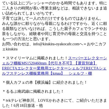
ている以上にプレッシャーのかかる時間でもあります。特に
二人きりの時間が長い専業主婦などは、相談できないまま追
い詰められてしまいがちです。
子育ては決して一人の力だけでするものではありません。
みんな誰かに頼りながら母親になるわけですから、近くに頼
る親類などがいなければ、こうした親子カフェでランチやお
茶をしながら、経験者や同じ育児中の母親と交流を持つこと
も一つの方法だと思います。
お問い合わせは、
info@kirakira-oyakocafe.com
へ＝おやこカフ
ェkirakira
＊スマイリーマムに掲載されました！
スーパーエレクターシ
ェルフ棚板MS1520460mm【代引き不可】【運賃別途】
ERECTAエレクター業務用エレクターシェルフERECTAシェ
ルフステンレス棚板業務用【kmaa】 シェルフ・棚
＊個人カフェの本【横浜編】に紹介されました！
＊るるぶ南武線に掲載されました！
＊tvkテレビ神奈川、LOVEかわさきにて、ご紹介いただきま
した！6月18日放送・他