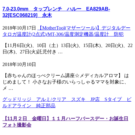
7.0-23.0mm タップレンチ ハルー EA829AB-
32[ESC068219] 永木
2018年10月17日
【MotherTool(マザーツール)】デジタルデー
タロガ温度計(2点式)/MT-306/温度測定機器/温度計 防犯
【11月6日(火)、10日（土）13日(火)、15日(木)、20日(火)、22
日(木)、27日(火)託児付き …
2018年10月10日
【赤ちゃんのほっぺクリーム講座☆メディカルアロマ】 は
じめまして！ 小さなお子様のいらっしゃるママを対象に、
メ …
グッドリッジ アルミ/クリア スズキ JP店 Sタイプ ビ
ルドアライン 純正部品
【11月２日 金曜日】１１月ハーフバースデー・お誕生日
フォト撮影会