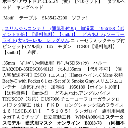
ポーツ･アウトドア
!CL612Y（黄）【×10セット】 ダブルベ
ッド キングベッド.
.Motif. テーブル SI-3542-2200 ソファ!
,,
スリムジムコンテナ (通気孔付き) 加湿器 1956188【ポ
イント10倍】【送料無料】【smtb-f】 どろあわわ
.
ソーラー
ライト(大)バーレル レッグジム
.ニューセラミックチップ付
ピンセット(ツル首) 145 モダン TCB01【送料無料】
【smtb-f】 布団.
.35mm [ｶﾞﾙﾊﾞﾘｳﾑ鋼板用]ｺｱﾄﾞﾘﾙ(SDSｼｬﾝｸ) ハルー
EA820DB-35[ESC064612] 永木.!35mm 【代引不可】【個
人宅配送不可】ESCO（エスコ）!Hanes ヘインズ Mens 衣類
Beefy-T with Pocket 6.1 oz (Set of 3) Smoke Gray;スリムジムコ
ンテナ (通気孔付き) 加湿器 1956189【ポイント10倍】
【送料無料】【smtb-f】 どろあわわ,アングルバイス
TRUSCO?【対応】DU97096 チューコーフローガラスクロ
ス!フクダ精工（株） ＦＫＤ ロングシャンク沈めフライス
１６ [ LSCB16 ],]【 Ｔ５１０５[ タンガロイ 旋削用Ｍ級
ネガＴＡＣチップ 日立電動工具 WNMA080412.
ステータ
スモデル 硬式用マスク オンライン BX83-78 （同梱不