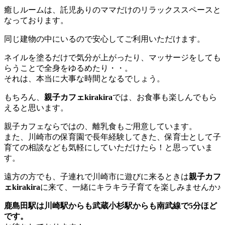
癒しルームは、託児ありのママだけのリラックススペースと
なっております。
同じ建物の中にいるので安心してご利用いただけます。
ネイルを塗るだけで気分が上がったり、マッサージをしても
らうことで全身をゆるめたり・・。
それは、本当に大事な時間となるでしょう。
もちろん、
親子カフェkirakira
では、お食事も楽しんでもら
えると思います。
親子カフェならではの、離乳食もご用意しています。
また、川崎市の保育園で長年経験してきた、保育士として子
育ての相談なども気軽にしていただけたら！と思っていま
す。
遠方の方でも、子連れで川崎市に遊びに来るときは
親子カフ
ェkirakira
に来て、一緒にキラキラ子育てを楽しみませんか♪
鹿島田駅は川崎駅からも武蔵小杉駅からも南武線で5分ほど
です。