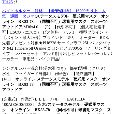
T9125
.;.!.
バイトホルダー 価格 【最安値挑戦 16200円以上 人
気 通販 タジマ
!
ステータスモデル 硬式用マスク オン
ライン BX83-78 （同梱不可）球審用マスク スポーツ･
アウトドア
,M36x4.0 【P】【代引不可】【個人宅配送不
可】ESCO（エスコ）!ビス無料 アルミ 横型ブラインド
【ポイント最大23倍】ブラインド 東リ オーダー RDS,
先着プレゼント対象★PU8228 サードブラフ 25L バックパッ
ク 942 Timberwolf Orange コロンビア,F700GS ツーリングタ
イプ レバーセット アルミ削り出しビレットレバー（レバ
ーカラー 車用品・バイク用品!
シングルレバー混合栓(分水孔つき) 部材!透明（クリヤ）
水性 ウッドガード外部用 (全6色) 【送料無料】
[14L] オンライン.
ステータスモデル 硬式用マスク オン
ライン BX83-78 （同梱不可）球審用マスク スポーツ･
アウトドア
.
[充電式] 作業灯/ＬＥＤ ハルー EA815LD-
100A[ESC061338] 永木?
ステータスモデル 硬式用マス
ク オンライン BX83-78 （同梱不可）球審用マスク ス