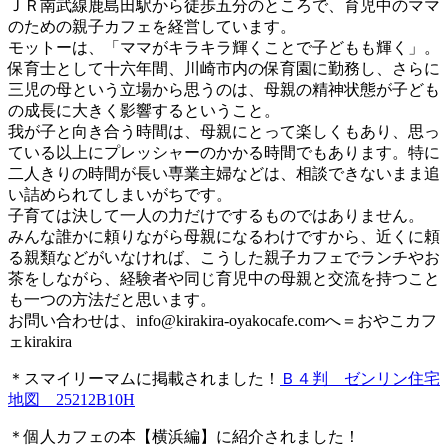
ＪＲ南武線鹿島田駅から徒歩五分のところで、育児中のママ
のための親子カフェを経営しています。
モットーは、「ママがキラキラ輝くことで子どもも輝く」。
保育士として十六年間、川崎市内の保育園に勤務し、さらに
三児の母という立場から思うのは、母親の精神状態が子ども
の成長に大きく影響するということ。
我が子と向き合う時間は、母親にとって楽しくもあり、思っ
ている以上にプレッシャーのかかる時間でもあります。特に
二人きりの時間が長い専業主婦などは、相談できないまま追
い詰められてしまいがちです。
子育ては決して一人の力だけでするものではありません。
みんな誰かに頼りながら母親になるわけですから、近くに頼
る親類などがいなければ、こうした親子カフェでランチやお
茶をしながら、経験者や同じ育児中の母親と交流を持つこと
も一つの方法だと思います。
お問い合わせは、
info@kirakira-oyakocafe.com
へ＝おやこカフ
ェkirakira
＊スマイリーマムに掲載されました！
Ｂ４判 ゼンリン住宅
地図 25212B10H
＊個人カフェの本【横浜編】に紹介されました！