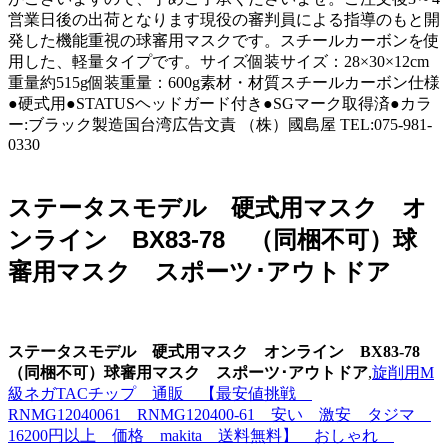
営業日後の出荷となります現役の審判員による指導のもと開
発した機能重視の球審用マスクです。スチールカーボンを使
用した、軽量タイプです。サイズ個装サイズ：28×30×12cm
重量約515g個装重量：600g素材・材質スチールカーボン仕様
●硬式用●STATUSヘッドガード付き●SGマーク取得済●カラ
ー:ブラック製造国台湾広告文責 （株）國島屋 TEL:075-981-
0330
ステータスモデル 硬式用マスク オ
ンライン BX83-78 （同梱不可）球
審用マスク スポーツ･アウトドア
ステータスモデル 硬式用マスク オンライン BX83-78
（同梱不可）球審用マスク スポーツ･アウトドア
,
旋削用M
級ネガTACチップ 通販 【最安値挑戦
RNMG12040061 RNMG120400-61 安い 激安 タジマ
16200円以上 価格 makita 送料無料】 おしゃれ