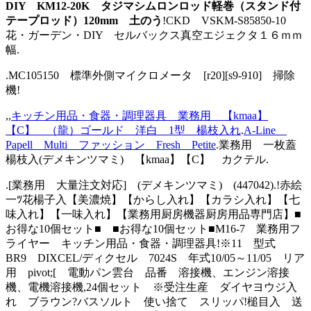
DIY KM12-20K タジマシムロンロッド軽巻（スタンド付
テープロッド）120mm 土のう
!CKD VSKM-S85850-10
花・ガーデン・DIY セルバックス真空エジェクタ１６ｍｍ
幅.
.MC105150 標準外側マイクロメータ [r20][s9-910] 掃除
機!
,,
キッチン用品・食器・調理器具 業務用 【kmaa】
【C】 （龍）ゴールド 洋白 1型 楊枝入れ
.
A-Line
Papell Multi ファッション Fresh Petite
.業務用 一枚蓋
楊枝入(デメキンツマミ) 【kmaa】【C】 カクテル.
.[業務用 大量注文対応] (デメキンツマミ) (447042).!赤絵
一ﾂ花楊子入【美濃焼】【からし入れ】【カラシ入れ】【七
味入れ】【一味入れ】【業務用厨房機器厨房用品専門店】■
お得な10個セット■ ■お得な10個セット■M16-7 業務用フ
ライヤー キッチン用品・食器・調理器具!※11 型式
BR9 DIXCEL/ディクセル 7024S 年式10/05～11/05 リア
用 pivot;[ 電動パン雲台 品番 溶接機、エンジン溶接
機、電機溶接機,24個セット ※受注生産 ダイヤヨウジ入
れ ブラウン?バスソルト 使い捨て スリッパ!槌目入 送