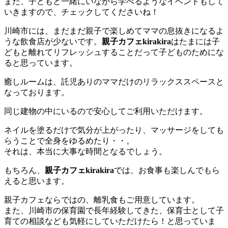
また、子どもと一緒にいながら学べるようなイベントもして
いきますので、チェックしてくださいね！
川崎市には、まだまだ親子で楽しめてママの息抜きになるよ
うな飲食店が少ないです。
親子カフェkirakira
はたまには子
どもと離れてリフレッシュすることだって子どものためにな
ると思っています。
癒しルームは、託児ありのママだけのリラックススペースと
なっております。
同じ建物の中にいるので安心してご利用いただけます。
ネイルを塗るだけで気分が上がったり、マッサージをしても
らうことで全身をゆるめたり・・。
それは、本当に大事な時間となるでしょう。
もちろん、
親子カフェkirakira
では、お食事も楽しんでもら
えると思います。
親子カフェならではの、離乳食もご用意しています。
また、川崎市の保育園で長年経験してきた、保育士として子
育ての相談なども気軽にしていただけたら！と思っていま