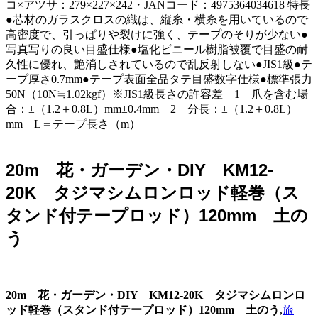
コ×アツサ：279×227×242・JANコード：4975364034618 特長
●芯材のガラスクロスの織は、縦糸・横糸を用いているので
高密度で、引っぱりや裂けに強く、テープのそりが少ない●
写真写りの良い目盛仕様●塩化ビニール樹脂被覆で目盛の耐
久性に優れ、艶消しされているので乱反射しない●JIS1級●テ
ープ厚さ0.7mm●テープ表面全品タテ目盛数字仕様●標準張力
50N（10N≒1.02kgf）※JIS1級長さの許容差 1 爪を含む場
合：±（1.2＋0.8L）mm±0.4mm 2 分長：±（1.2＋0.8L）
mm L＝テープ長さ（m）
20m 花・ガーデン・DIY KM12-
20K タジマシムロンロッド軽巻（ス
タンド付テープロッド）120mm 土の
う
20m 花・ガーデン・DIY KM12-20K タジマシムロンロ
ッド軽巻（スタンド付テープロッド）120mm 土のう
,
旅