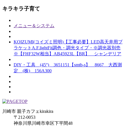
キラキラ子育て
メニュー＆システム
KOIZUMI(コイズミ照明)【工事必要】LED高天井用ブ
ラケットA.F.lightFit調色・調光タイプ・※調光器別売
※【FHF32W相当】AB45923L【BR】 シャンデリア
DIY・工具 (45°) 3651151【smtb-s】 8667 大西測
定 (株) 156A300
川崎市 親子カフェkirakira
〒212-0053
神奈川県川崎市幸区下平間48