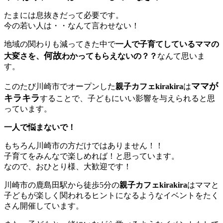
たまには息抜きだって必要です。
今の若い人は・・なんて言わせない！
地域の関わりも減ってきた中で
一人で子育てしているママの
何故
大変さを、
わかってもらえないの？？
なんて思いま
す。
ママが
このたび川崎市でオープンした
親子カフェkirakira
は
キラキラ
することで、子どもにいい影響を与えられると思
っています。
一人で悩まないで！
もちろん川崎市の方だけではありません！！
子育てをみんなで楽しめれば！と思っています。
なので、おひとり様、大歓迎です！
川崎市の鹿島田駅から徒歩5分の
親子カフェkirakira
はママと
子どもが楽しく関われるヒントになるようなイベントをたく
さん開催しています。