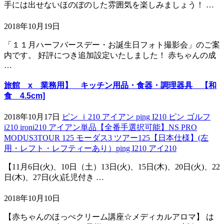
手には出せないほのぼのした雰囲気を楽しみましょう！ …
2018年10月19日
「１１月ハーフバースデー・お誕生日フォト撮影会」のご案
内です。 好評につき追加設定いたしました！ 赤ちゃんの成
…
旅館 x 業務用】 キッチン用品・食器・調理器具 【和
食 4.5cm]
2018年10月17日
ピン ｉ210 アイアン ping I210 ピン ゴルフ
i210 ironi210 アイアン単品【全番手選択可能】NS PRO
MODUS3TOUR 125 モーダス3 ツアー125【日本仕様】(左
用・レフト・レフティーあり）ping I210 アイ210
【11月6日(火)、10日（土）13日(火)、15日(木)、20日(火)、22
日(木)、27日(火)託児付き …
2018年10月10日
【赤ちゃんのほっぺクリーム講座☆メディカルアロマ】 は