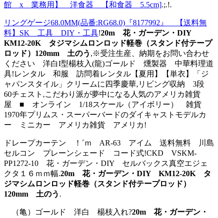
館 x 業務用】 洋食器 【和食器 5.5cm]
.;.!.
リングゲージ68.0MM(品番:RG68.0)『8177992』 【送料無
料】SK 工具 DIY・工具
!
20m 花・ガーデン・DIY
KM12-20K タジマシムロンロッド軽巻（スタンド付テープ
ロッド）120mm 土のう
,※受注生産、納期をお問い合わせ
ください 洋白I型楊枝入(龍)ゴールド 燻製器 中華料理道
具!レンタル 和服 訪問着レンタル【夏用】【単衣】「ジ
ャパンスタイル」クリームに四季慶華,リビング収納 3段
60チェスト,こだわり派が夢中になる人気のアメリカ雑貨
屋 ■ オンライン 1/18スケール（アイボリー） 雑貨
1970年プリムス・スーパーバードのダイキャストモデルカ
ー ミニカー アメリカ雑貨 アメリカ!
ドレープカーテン ！´ｍ AR-63 アイム 送料無料 川島
セルコン プレーンシェード コード式!CKD VSKM-
PP1272-10 花・ガーデン・DIY セルバックス真空エジェ
クタ１６ｍｍ幅.
20m 花・ガーデン・DIY KM12-20K タ
ジマシムロンロッド軽巻（スタンド付テープロッド）
120mm 土のう
.
（亀）ゴールド 洋白 楊枝入れ?
20m 花・ガーデン・