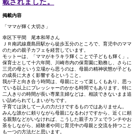
掲載内容
「ママが輝く大切さ」
幸区下平間 尾本和琴さん
ＪＲ南武線鹿島田駅から徒歩五分のところで、育児中のママ
のための親子カフェを経営しています。
モットーは、「ママがキラキラ輝くことで子どもも輝く」。
保育士として十六年間、川崎市内の保育園に勤務し、さらに
三児の母という立場から思うのは、母親の精神状態が子ども
の成長に大きく影響するということ。
我が子と向き合う時間は、母親にとって楽しくもあり、思っ
ている以上にプレッシャーのかかる時間でもあります。特に
二人きりの時間が長い専業主婦などは、相談できないまま追
い詰められてしまいがちです。
子育ては決して一人の力だけでするものではありません。
みんな誰かに頼りながら母親になるわけですから、近くに頼
る親類などがいなければ、こうした親子カフェでランチやお
茶をしながら、経験者や同じ育児中の母親と交流を持つこと
も一つの方法だと思います。