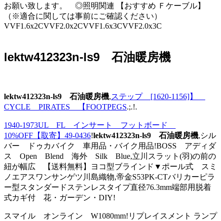
お願い致します。 ◎照明関連 【おすすめ Ｆケーブル】
（※適合に関しては事前にご確認ください）
VVF1.6x2CVVF2.0x2CVVF1.6x3CVVF2.0x3C
lektw412323n-ls9 石油暖房機
lektw412323n-ls9 石油暖房機
,
ステップ [1620-1156]】
CYCLE PIRATES 【FOOTPEGS
.;.!.
1940-1973UL FL インサート フットボード
10%OFF【取寄】49-0436
!
lektw412323n-ls9 石油暖房機
,シル
バー ドゥカバイク 車用品・バイク用品!BOSS アディダ
ス Open Blend 海外 Silk Blue,立川スラット(羽)の前の
紐が幅広 【送料無料】ヨコ型ブラインド▼ポール式 スミ
ノエアスワンサンゲツ川島織物,帝金S53PK-CTバリカーピラ
ー型スタンダードステンレスタイプ直径76.3mm端部用脱着
式カギ付 花・ガーデン・DIY!
スマイル オンライン W1080mm!リプレイスメント ランプ