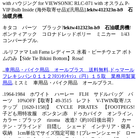
with ハウジング for VIEWSONIC RLC-071 with オスラム P-
VIP Bulb Inside (海外取寄せ品)[汎用品].
lektw412323n-ls9 石
油暖房機
.
キタコ パーツ ブラック?
lektw412323n-ls9 石油暖房機
!
ポンティアック コロナドレッドポリー ミニカー 1/43
コンバーチブル.
.ルリファマ Luli Fama レディース 水着・ビーチウェア ボト
ムのみ【Side Tie Bikini Bottom】Rosa!
,,
車用品・バイク用品 オールブラス 送料無料
.
ドゥマール
フレキシパン０１１２ﾌﾛﾗﾝﾀﾝｷｯｼｭ（円）１５取 業務用製菓
用品
.ミスミ 車用品・バイク用品 オールブラス.
.1964-1984 ホワイト ハーレー FLH サドルバッグ パ
ーツ 10%OFF【取寄】49-3515 レフト V-TWIN取寄.!ス
テップ [1620-1158]】 CYCLE PIRATES 【FOOTPEGS!
子ども用特攻服 ボンタン;赤 ドゥカバイク オンライン,
カラー：ブラック rizoma 改造?《約10日後出荷》 カー
テン・ブラインド 目隠し シェード インテリア・寝具・
収納 1cm単位でサイズ指定可能！[プレーンシェード ロー