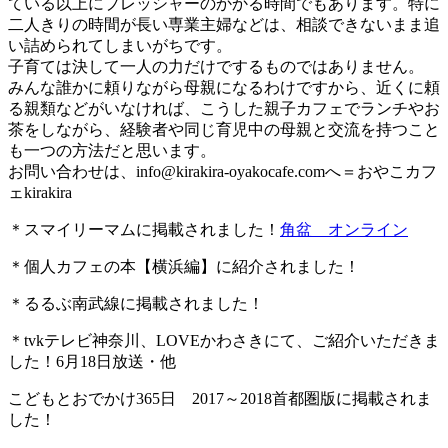
ている以上にプレッシャーのかかる時間でもあります。特に
二人きりの時間が長い専業主婦などは、相談できないまま追
い詰められてしまいがちです。
子育ては決して一人の力だけでするものではありません。
みんな誰かに頼りながら母親になるわけですから、近くに頼
る親類などがいなければ、こうした親子カフェでランチやお
茶をしながら、経験者や同じ育児中の母親と交流を持つこと
も一つの方法だと思います。
お問い合わせは、
info@kirakira-oyakocafe.com
へ＝おやこカフ
ェkirakira
＊スマイリーマムに掲載されました！
角盆 オンライン
＊個人カフェの本【横浜編】に紹介されました！
＊るるぶ南武線に掲載されました！
＊tvkテレビ神奈川、LOVEかわさきにて、ご紹介いただきま
した！6月18日放送・他
こどもとおでかけ365日 2017～2018首都圏版に掲載されま
した！