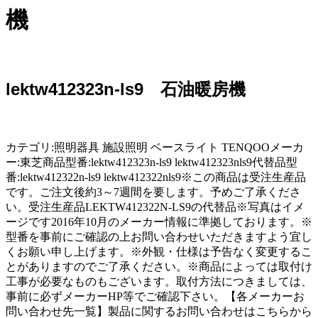
機
lektw412323n-ls9 石油暖房機
カテゴリ:照明器具 施設照明 ベースライト TENQOOメーカ
ー:東芝商品型番:lektw412323n-ls9 lektw412323nls9代替品型
番:lektw412322n-ls9 lektw412322nls9※この商品は受注生産品
です。ご注文後約3～7週間を要します。予めご了承くださ
い。受注生産品LEKTW412322N-LS9の代替品※写真はイメ
ージです2016年10月のメーカー情報に準拠しております。※
型番を事前にご確認の上お問い合わせいただきますよう宜し
くお願い申し上げます。※外観・仕様は予告なく変更するこ
とがありますのでご了承ください。※商品によっては取付け
工事が必要なものもございます。取付方法につきましては、
事前に必ずメーカーHP等でご確認下さい。【各メーカーお
問い合わせ先一覧】製品に関するお問い合わせはこちらから