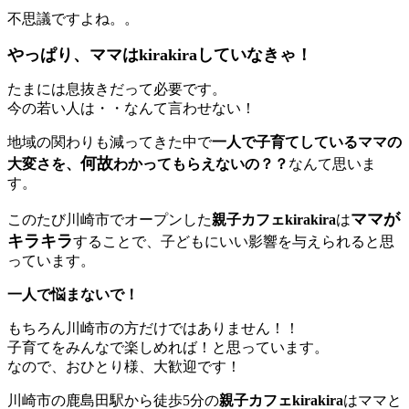
不思議ですよね。。
やっぱり、ママはkirakiraしていなきゃ！
たまには息抜きだって必要です。
今の若い人は・・なんて言わせない！
地域の関わりも減ってきた中で
一人で子育てしているママの
何故
大変さを、
わかってもらえないの？？
なんて思いま
す。
ママが
このたび川崎市でオープンした
親子カフェkirakira
は
キラキラ
することで、子どもにいい影響を与えられると思
っています。
一人で悩まないで！
もちろん川崎市の方だけではありません！！
子育てをみんなで楽しめれば！と思っています。
なので、おひとり様、大歓迎です！
川崎市の鹿島田駅から徒歩5分の
親子カフェkirakira
はママと