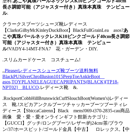
塗料.
あこや真珠パールネックレスK10ピンクゴールド40cm
長さ調節可能（アジャスター付き）真珠本真珠 テンピュー
ル
.
クラークスブーツシューズ靴レディース
【ClarksGilbyMcKinleyDuckBoot】BlackFullGrainLea asos?
あ
こや真珠パールネックレスK10ピンクゴールド40cm長さ調節
可能（アジャスター付き）真珠本真珠 テンピュー
ル
!VADY4-14MT-FNA7 花・ガーデン・DIY.
.スリムカードケース コスチューム!
,,
Pleaserレディースシューズ靴ブーツ送料無料
BlackPUSilverChroIllusion1015PeepToeAnkleBoot
asos
.
TOYPLANELEAGUECAPRIPANTS(BLACK)[TP18-
NPT02] BLUCO
.レディース靴 &.
.RockportCobbHillBrunswickCuffSlouchBoot(Women's)レディー
ス 靴.!スビカアンクルブーツチャッカーブーツブーティレ
ディース【SbiccaCairenn】Black mens!069-t370-2835-cau商品
画像 愛・愛・愛オンラインギフト館新カテゴリ;
【GUCCI】グッチ/ロングブーツ/レザー/約24cm/茶/ブラウ
ン/37/ホースビット/ゴールド金具【中古】 ロレックス,【中