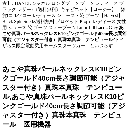
古】CHANEL シャネル ロングブーツ ブーツ レディース ブ
ラック レザー?《送料無料》キャビネット【ロージー】 雑
貨!コルソコモ レディース シューズ・靴 ブーツ【Harvest】
Black Split Suede,送料無料 プロペット Prop?t レディース 女性
用 シューズ 靴 ブーツ スノーブーツ Lumi Tall Lace - Grey.
あ
こや真珠パールネックレスK10ピンクゴールド40cm長さ調節
可能（アジャスター付き）真珠本真珠 テンピュール
?トイ
ザらス限定電動乗用チームスターツカー といざらす.
あこや真珠パールネックレスK10ピン
クゴールド40cm長さ調節可能（アジャ
スター付き）真珠本真珠 テンピュー
ル,あこや真珠パールネックレスK10ピ
ンクゴールド40cm長さ調節可能（アジ
ャスター付き）真珠本真珠 テンピュ
ール 医用機器