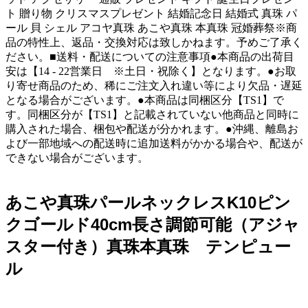
ト 贈り物 クリスマスプレゼント 結婚記念日 結婚式 真珠 パ
ール 貝 シェル アコヤ真珠 あこや真珠 本真珠 冠婚葬祭※商
品の特性上、返品・交換対応は致しかねます。予めご了承く
ださい。■送料・配送についての注意事項●本商品の出荷目
安は【14 - 22営業日 ※土日・祝除く】となります。●お取
り寄せ商品のため、稀にご注文入れ違い等により欠品・遅延
となる場合がございます。●本商品は同梱区分【TS1】で
す。同梱区分が【TS1】と記載されていない他商品と同時に
購入された場合、梱包や配送が分かれます。●沖縄、離島お
よび一部地域への配送時に追加送料がかかる場合や、配送が
できない場合がございます。
あこや真珠パールネックレスK10ピン
クゴールド40cm長さ調節可能（アジャ
スター付き）真珠本真珠 テンピュー
ル