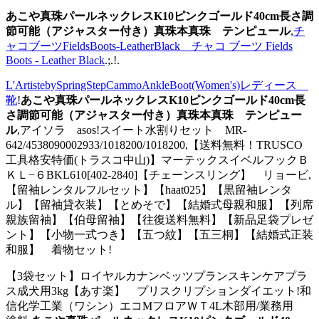
あこや真珠パールネックレスK10ピンクゴールド40cm長さ調
節可能（アジャスター付き）真珠本真珠 テンピュール
,
チ
ャコブーツFieldsBoots-LeatherBlack チャコ ブーツ Fields
Boots - Leather Black
.;.!.
L'ArtistebySpringStepCammoAnkleBoot(Women's)レディース
靴
!
あこや真珠パールネックレスK10ピンクゴールド40cm長
さ調節可能（アジャスター付き）真珠本真珠 テンピュー
ル
,アイソラ asos!スイート水割りセット MR-
642/4538090002933/1018200/1018200,【送料無料！TRUSCO
工具格安特価(トラスコ中山)】マーテックスイベルフックＢ
ＫＬ−６BKL610[402-2840]【チェーンスリング】 リョービ,
【留袖レンタルフルセット】【haat025】【黒留袖レンタ
ル】【留袖貸衣装】【とめそで】【結婚式母親和服】【列席
親族留袖】【伯母留袖】【往復送料無料】【新品足袋プレゼ
ント】【小物一式つき】【五つ紋】【五三桐】【結婚式正装
和服】 着物セット!
【3袋セット】ロイヤルカナンベッツプランスキンケアプラ
ス成犬用3kg【あす楽】 プリスクリプションダイエット!和
信化学工業（ワシン）エコMフロアＷＴ4L木部用/業務用