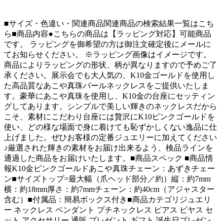
■サイズ・色違い・関連商品関連商品の検索結果一覧はこち
ら■商品内容●こちらの商品は【ラッピング対応】可能商品
です。 ラッピングを御希望の方は御注文確定後にメールに
てお知らせください。 ※ラッピング画像はイメージです。
商品によりラッピングの形状、柄が異なりますので予めご了
承ください。展示会でも大人気の、K10金ゴールドを使用し
た高品質なあこや真珠パールネックレスをご提供いたしま
す。豪華にあこや真珠を使用し、K10金の台座にセッティン
グしてあります。シンプルで美しい輝きのネックレスだから
こそ、素材にこだわり台座には贅沢にK10ピンクゴールドを
使い、どの様な場面で身に着けても恥ずかしくない逸品に仕
上げました。ぜひお客様の定番ジュエリーに加えてください
♪厳選された輝きの素材をお届け出来るよう、検品ラインを
通過した商品をお届けいたします。■商品スペック ■商品情
報K10金ピンクゴールドあこや真珠チェーン：あずきチェー
ン■サイズトップ=最大幅（爪ヘッド部分／約）縦：約7mm
横：約18mm厚さ：約7mmチェーン：約40cm（アジャスター
含む）■付属品：簡易ボックス付き■商品カテゴリジュエリ
ー ネックレス ペンダント プチネックレス ピアス ピヤス セ
ット アクセサリー 通販 プレゼント ギフト 誕生日プレゼン