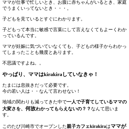
ママが仕事で忙しいとき、お腹に赤ちゃんがいるとき、家庭
でうまくいってないとき・・・。
子どもを見ているとすぐにわかります。
子どもって本当に敏感で言葉にして言えなくてもよーくわか
っているんです。
ママが妊娠に気づいていなくても、子どもの様子からわかっ
てしまったことも幾度とあります。
不思議ですよね。。
やっぱり、ママはkirakiraしていなきゃ！
たまには息抜きだって必要です。
今の若い人は・・なんて言わせない！
地域の関わりも減ってきた中で
一人で子育てしているママの
何故
大変さを、
わかってもらえないの？？
なんて思いま
す。
ママが
このたび川崎市でオープンした
親子カフェkirakira
は