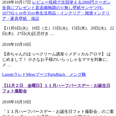
2018年10月17日
レビュー投稿で次回使える2000円クーポン
全員にプレゼント直送織物調のり無し壁紙サンゲツFE-
107792ｃｍ巾35ｍ巻生活用品・インテリア・雑貨インテリ
ア・家具壁紙 保証
【11月6日(火)、10日（土）13日(火)、15日(木)、20日(火)、22
日(木)、27日(火)託児付き …
2018年10月10日
【赤ちゃんのほっぺクリーム講座☆メディカルアロマ】 は
じめまして！ 小さなお子様のいらっしゃるママを対象に、
メ …
LaredoラレドMensブーツParisBlack メンズ靴
【11月２日 金曜日】１１月ハーフバースデー・お誕生日
フォト撮影会
2018年10月10日
「１１月ハーフバースデー・お誕生日フォト撮影会」のご案