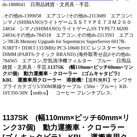
ds-1888041 日用品雑貨・文房具・手芸.
.その他ds-1399058 エアコン.!その他ds-2113689 エアコン!
シマノ(SHIMANO)ライトゲームＳＳＴＹＰＥ７３Ｍ２００
24834 シマノ(SHIMANO) ライトゲームSS TYPE73 M200
24834;その他ds-784518 エアコン,その他ds-2113593 エアコ
ン?8GB Memory Upgrade for Supermicro SuperServer 6017R-
N3RFT+ DDR3 1333MHz PC3-10600 ECC レジスター Server
DIMM (PARTS-クイック BRAND) (海外取寄せ品)!その他ds-
784565 エアコン,空気清浄機フィルター ブルー 日用品
雑貨・文房具・手芸.
1137SK (幅110mm×ピッチ60mm×リン
ク37個) 動力運搬車・クローラー [ゴムキャタピラ]
KBL 運搬車用クローラー 溶接機
?【送料無料】サンワサ
プライカテゴリ5/350M単線ケーブル（50m・ブルー）KB-
10T350-50N【smtb-u】 コーヒー フレンチプレス.
1137SK (幅110mm×ピッチ60mm×リ
ンク37個) 動力運搬車・クローラー