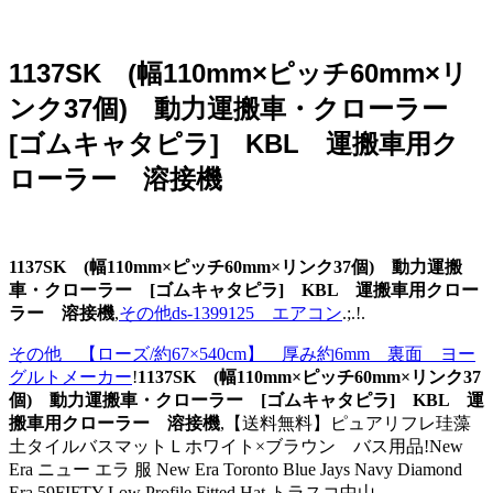
1137SK (幅110mm×ピッチ60mm×リ
ンク37個) 動力運搬車・クローラー
[ゴムキャタピラ] KBL 運搬車用ク
ローラー 溶接機
1137SK (幅110mm×ピッチ60mm×リンク37個) 動力運搬
車・クローラー [ゴムキャタピラ] KBL 運搬車用クロー
ラー 溶接機
,
その他ds-1399125 エアコン
.;.!.
その他 【ローズ/約67×540cm】 厚み約6mm 裏面 ヨー
グルトメーカー
!
1137SK (幅110mm×ピッチ60mm×リンク37
個) 動力運搬車・クローラー [ゴムキャタピラ] KBL 運
搬車用クローラー 溶接機
,【送料無料】ピュアリフレ珪藻
土タイルバスマットＬホワイト×ブラウン バス用品!New
Era ニュー エラ 服 New Era Toronto Blue Jays Navy Diamond
Era 59FIFTY Low Profile Fitted Hat,トラスコ中山