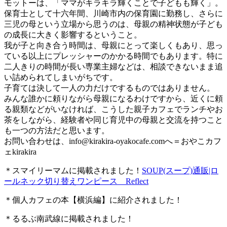
モットーは、「ママがキラキラ輝くことで子どもも輝く」。
保育士として十六年間、川崎市内の保育園に勤務し、さらに
三児の母という立場から思うのは、母親の精神状態が子ども
の成長に大きく影響するということ。
我が子と向き合う時間は、母親にとって楽しくもあり、思っ
ている以上にプレッシャーのかかる時間でもあります。特に
二人きりの時間が長い専業主婦などは、相談できないまま追
い詰められてしまいがちです。
子育ては決して一人の力だけでするものではありません。
みんな誰かに頼りながら母親になるわけですから、近くに頼
る親類などがいなければ、こうした親子カフェでランチやお
茶をしながら、経験者や同じ育児中の母親と交流を持つこと
も一つの方法だと思います。
お問い合わせは、
info@kirakira-oyakocafe.com
へ＝おやこカフ
ェkirakira
＊スマイリーマムに掲載されました！
SOUP(スープ)通販|ロ
ールネック切り替えワンピース Reflect
＊個人カフェの本【横浜編】に紹介されました！
＊るるぶ南武線に掲載されました！