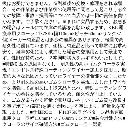
換はお受けできません。※到着後の交換・修理をされる場
合、その作業および作業後の使用等に関連して起こりうる全
ての故障・事故・損害等について当店では一切の責任を負い
かねます。ご了承ください。※まれに欠品するため、お急ぎ
の場合はメールにて在庫の確認をお願い致します。KBL 運
搬車用クローラ 1137SK (幅110mm×ピッチ60mm×リンク37
個)メーカー純正品とは多少の差異がありますが、軽量で高
耐久性に優れています。価格も純正品と比べて非常にお求め
安く、経年劣化により破損した場合の交換用として最適で
す。性能保持のため、２本同時購入をおすすめいたします。
■特徴断裂の原因をなくし、耐久性の高いゴムクローラを実
現！エンドレス特殊コーティングワイヤー加工を採用し、断
裂の大きな原因となっていたワイヤーの接合部をなくしたた
め、より耐久性の高いゴムクローラを実現しました！ワイヤ
ーを増強して高耐久に！従来品と比べ、特殊コーティングワ
イヤーの巻数を増やしているため、耐久性が向上していま
す。ゴムが柔らかく軽量で取り扱いやすい！ゴム質を改良す
る事でボディ(帯部)を薄く柔軟にする事により、軽量化を実
現しました。■仕様RCコード1137SKラグパターン品名運搬
車用クローラ幅110mmピッチ60mmリンク37■芯金計測方法■
クローラのサイズ確認方法■ゴムクローラー選定