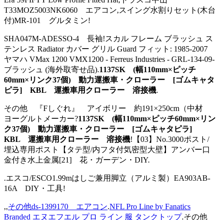
T33MOZ5003NK6060 エアコン,スイング水割りセット(木台
付)MR-101 グルタミン!
SHA047M-ADESSO-4 長袖!スカル フレーム ブラッシュ ス
テンレス Radiator カバー グリル Guard フィット: 1985-2007
ヤマハ VMax 1200 VMX1200 - Ferreus Industries - GRL-134-09-
ブラッシュ (海外取寄せ品).
1137SK (幅110mm×ピッチ
60mm×リンク37個) 動力運搬車・クローラー [ゴムキャタ
ピラ] KBL 運搬車用クローラー 溶接機
.
その他 『Fしぐれ』 アイボリー 約191×250cm（中材
ヨーグルトメーカー?
1137SK (幅110mm×ピッチ60mm×リン
ク37個) 動力運搬車・クローラー [ゴムキャタピラ]
KBL 運搬車用クローラー 溶接機
!【03】No.3000ポスト/
埋込専用ポスト【タテ型/内フタ付気密型大壁】アンバー口
金付き水上金属[21] 花・ガーデン・DIY.
.エスコ/ESCO1.99mはしご兼用脚立（アルミ製）EA903AB-
16A DIY・工具!
,,
その他ds-1399170 エアコン
.
NFL Pro Line by Fanatics
Branded エヌエフエル プロ ライン 服 タンクトップ
.その他