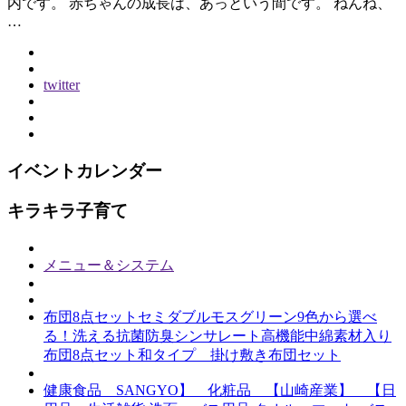
内です。 赤ちゃんの成長は、あっという間です。 ねんね、
…
twitter
イベントカレンダー
キラキラ子育て
メニュー＆システム
布団8点セットセミダブルモスグリーン9色から選べ
る！洗える抗菌防臭シンサレート高機能中綿素材入り
布団8点セット和タイプ 掛け敷き布団セット
健康食品 SANGYO】 化粧品 【山崎産業】 【日