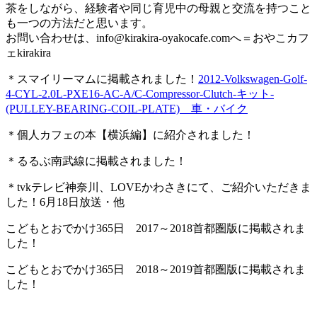
茶をしながら、経験者や同じ育児中の母親と交流を持つこと
も一つの方法だと思います。
お問い合わせは、
info@kirakira-oyakocafe.com
へ＝おやこカフ
ェkirakira
＊スマイリーマムに掲載されました！
2012-Volkswagen-Golf-
4-CYL-2.0L-PXE16-AC-A/C-Compressor-Clutch-キット-
(PULLEY-BEARING-COIL-PLATE) 車・バイク
＊個人カフェの本【横浜編】に紹介されました！
＊るるぶ南武線に掲載されました！
＊tvkテレビ神奈川、LOVEかわさきにて、ご紹介いただきま
した！6月18日放送・他
こどもとおでかけ365日 2017～2018首都圏版に掲載されま
した！
こどもとおでかけ365日 2018～2019首都圏版に掲載されま
した！