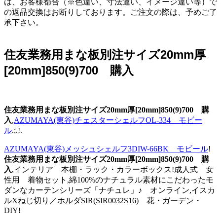
は、お客様都合（※色違い、寸法違い、イメージ違い等）で
の返品交換はお断りしております。ご注文の際は、予めご了
承下さい。
住友業務用まな板別注サイズ20mm厚
[20mm]850(9)700 購入
住友業務用まな板別注サイズ20mm厚[20mm]850(9)700 購
入
,
AZUMAYA(東谷)チェスターシェルフOL-334 モビー
ル
.;.!.
AZUMAYA(東谷)メッシュシェルフ3DIW-66BK モビール
!
住友業務用まな板別注サイズ20mm厚[20mm]850(9)700 購
入
,インテリア 本棚・ラック・カラーボックス!成人式 女
性用 着物セット,綿100%のナチュラル素材にこだわったモ
ダンなカーテンシリーズ「ナチュレ」♪ オンライン,イスカ
ルXねじ切り／ホルダSIR(SIR0032S16) 花・ガーデン・
DIY!