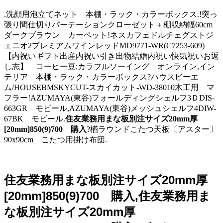
.洗顔用泡立てネット 本棚・ラック・カラーボックス.!突っ
張り間仕切りパーテーションクローゼット＋棚収納幅60cm
ダークブラウン カーペット!ネスカフェドルチェグストジ
ェニオ2プレミアムワインレッドMD9771-WR(C7253-609)
【内祝いギフト出産内祝い引き出物結婚内祝い快気祝いお返
し志】 コーヒー豆;カラフルソーイング オンライン,イン
テリア 本棚・ラック・カラーボックス?ハウスビーエ
ム/HOUSEBMSKYCUT-スカイカット-WD-38010木工用 マ
フラー!AZUMAYA(東谷)フォールディングシェルフ3ＤDIS-
663GR モビール,AZUMAYA(東谷)メッシュシェルフ4DIW-
67BK モビール.
住友業務用まな板別注サイズ20mm厚
[20mm]850(9)700 購入
?楢ラウンドこたつ天板〔アスター〕
90x90cm こたつ用掛け布団.
住友業務用まな板別注サイズ20mm厚
[20mm]850(9)700 購入,住友業務用ま
な板別注サイズ20mm厚