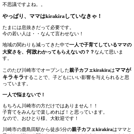
不思議ですよね。。
やっぱり、ママはkirakiraしていなきゃ！
たまには息抜きだって必要です。
今の若い人は・・なんて言わせない！
地域の関わりも減ってきた中で
一人で子育てしているママの
何故
大変さを、
わかってもらえないの？？
なんて思いま
す。
ママが
このたび川崎市でオープンした
親子カフェkirakira
は
キラキラ
することで、子どもにいい影響を与えられると思
っています。
一人で悩まないで！
もちろん川崎市の方だけではありません！！
子育てをみんなで楽しめれば！と思っています。
なので、おひとり様、大歓迎です！
川崎市の鹿島田駅から徒歩5分の
親子カフェkirakira
はママと