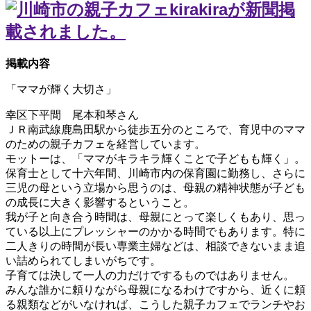
掲載内容
「ママが輝く大切さ」
幸区下平間 尾本和琴さん
ＪＲ南武線鹿島田駅から徒歩五分のところで、育児中のママ
のための親子カフェを経営しています。
モットーは、「ママがキラキラ輝くことで子どもも輝く」。
保育士として十六年間、川崎市内の保育園に勤務し、さらに
三児の母という立場から思うのは、母親の精神状態が子ども
の成長に大きく影響するということ。
我が子と向き合う時間は、母親にとって楽しくもあり、思っ
ている以上にプレッシャーのかかる時間でもあります。特に
二人きりの時間が長い専業主婦などは、相談できないまま追
い詰められてしまいがちです。
子育ては決して一人の力だけでするものではありません。
みんな誰かに頼りながら母親になるわけですから、近くに頼
る親類などがいなければ、こうした親子カフェでランチやお