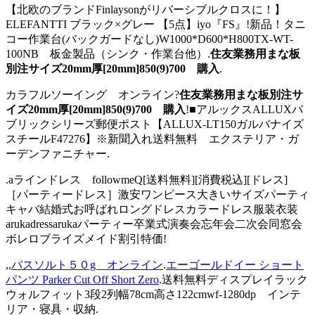
【北欧のブランドFinlaysonがリバーシブルクロスに！】
ELEFANTTI ブラック×グレー 【5点】iyo『FS』!新品！タニ
コー作業台(バックガードなし)W1000*D600*H800TX-WT-
100NB 板金製品（シンク・作業台他）.
住友業務用まな板
別注サイズ20mm厚[20mm]850(9)700 購入
.
カラフルソーイング オンライン?
住友業務用まな板別注サ
イズ20mm厚[20mm]850(9)700 購入
!■アルックスALLUXパ
ブリックシリーズ郵便ポスト【ALLUX-LT150ガルバナイズ
スチールF47276】※新聞入れ送料無料 エクステリア・ガ
ーデンファニチャー.
.aラインドレス followmeQ[送料無料][消費税込][ドレス]
［パーティードレス］激安ワンピース大きいサイズパーティ
キャバ結婚式お呼ばれロングドレスカラードレス服装衣装
arukadressarukaパーティー卒業式演奏会忘年会二次会同窓会
ボレロブライズメイド割引特価!
,,
バスソルト５０g オンライン
.
エーゴールドイー ショート
パンツ Parker Cut Off Short Zero
.送料無料ディスプレイラック
ウォルフィット3段2列幅78cm高さ122cmwf-1280dp インテ
リア・寝具・収納.