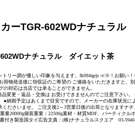
トッカーTGR-602WDナチュラ
R-602WDナチュラル ダイエット茶
ー調が優しい印象を与えます。fk094igrjs ≪※！お願
お荷物発送後に領収証のご希望の ご連絡をいただきますと、別
ングの対応は当店では承ることができません。
商品変更・返品・交換は お受けできませんのでご注意下さい。 
。 ●納期予定はあくまで目安ですので、メーカーの在庫状況に
くださいませ。 ご注文後2～3営業日後の出荷となりますナ
×24cm重量20000g個装重量：22500g素材・材質MDF、パーテ
説明書付き製造国タイ広告文責：(株)ナチュラルスクエア 03-5940-2