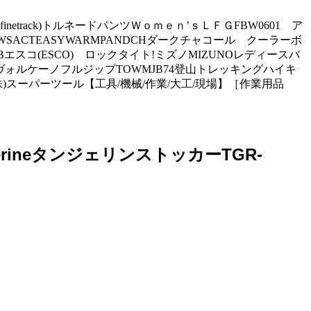
etrack)トルネードパンツＷｏｍｅｎ’ｓＬＦＧFBW0601 ア
WSACTEASYWARMPANDCHダークチャコール クーラーボ
54HC-22Bエスコ(ESCO) ロックタイト!ミズノMIZUNOレディースバ
ナビヴォルケーノフルジップTOWMJB74登山トレッキングハイキ
S(株)スーパーツール【工具/機械/作業/大工/現場】［作業用品
erineタンジェリンストッカーTGR-