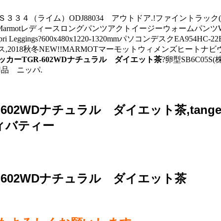
３４（ライム）ODJ88034 アウトドア.!ファイントラック(fin
モットMarmotレディースロングパンツアクトイージーウォームパンツ
pri Leggings?600x480x1220-1320mmパソコンデスクEA9
ス,2018秋冬NEW!!MARMOTマーモットウィメンズヒート
ストッカーTGR-602WDナチュラル ダイエット茶
?卵型SB6C05
品 ニッパ.
R-602WDナチュラル ダイエット茶,tang
ィバティー
R-602WDナチュラル ダイエット茶