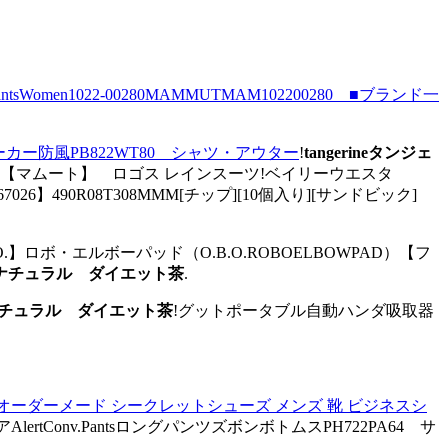
Women1022-00280MAMMUTMAM102200280 ■ブランド一
ーカー防風PB822WT80 シャツ・アウター
!
tangerineタンジェ
MAT10615301)【マムート】 ロゴス レインスーツ!ベイリーウエスタ
7026】490R08T308MMM[チップ][10個入り][サンドビック]
/Color!【O.B.O.】ロボ・エルボーパッド（O.B.O.ROBOELBOWPAD）【フ
2WDナチュラル ダイエット茶
.
WDナチュラル ダイエット茶
!グットポータブル自動ハンダ吸取器
ド オーダーメード シークレットシューズ メンズ 靴 ビジネスシ
rtConv.PantsロングパンツズボンボトムスPH722PA64 サ