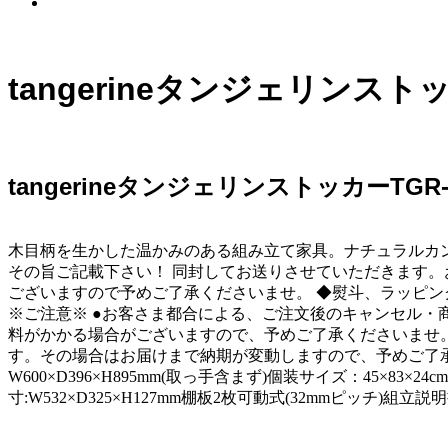
tangerineタンジェリンス
tangerineタンジェリンストッカーTG
木目柄を生かした温かみのある組み立て家具。ナチュラルカントリ
その旨ご記載下さい！ 同封してお送りさせていただきます。
ございますので予めご了承くださいませ。 ◆熨斗、ラッピ
※ご注意※ ●お客さま都合による、ご注文後のキャンセル・
料がかかる場合がございますので、予めご了承くださいませ
す。その場合はお届けまで納期が変動しますので、予めご了承
W600×D396×H895mm(取っ手含まず)個装サイズ：45×83
寸:W532×D325×H127mm棚板2枚可動式(32mmピッチ)組立