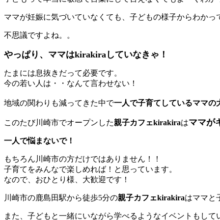
ママが妊娠に気づいていなくても、子どもの様子からわかっ
不思議ですよね。。
やっぱり、ママはkirakiraしていなきゃ！
たまには息抜きだって必要です。
今の若い人は・・なんて言わせない！
地域の関わりも減ってきた中で
一人で子育てしているママの
ママが
このたび川崎市でオープンした
親子カフェkirakira
は
一人で悩まないで！
もちろん川崎市の方だけではありません！！
子育てをみんなで楽しめれば！と思っています。
なので、おひとり様、大歓迎です！
川崎市の鹿島田駅から徒歩5分の
親子カフェkirakira
はママと
また、子どもと一緒にいながら学べるようなイベントもして