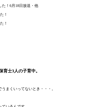
した！6月18日放送・他
した！
した！
保育士3人の子育中。
でうまくいってないとき・・・。
っているんです。