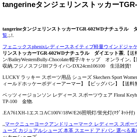
tangerineタンジェリンストッカーTG
tangerineタンジェリンストッカーTGR-602WDナチュラル
覧
.;.!.
フェニックスphenixレディースネイティブ軽量ウインドジャケット
リンストッカーTGR-602WDナチュラル ダイエット茶
,【送料
ン/BaileyWesternBully-Chocolate/帽子/キャッ
収納,フジノスフジIHフライパンDX24cm106100 生活雑貨!
LUCKY ラッキー スポーツ用品 シューズ Skechers Sport Womens Br
ィールドホッケーボディーアーマー】【ビッグバン】【送料無
ベッツィージョンソン レディース スポーツウェア Floral Keyhole S
TP-100 金物.
.EA761XH-1エスコAC100V/18W/E26照明灯/蛍光灯(ﾏｸﾞﾈｯ
,,
マークニューヨークアンドリューマーク レディース スポーツウェア Cro
ューズ カジュアルシューズ 本革 スエード アドバン 選べる素
ッカーシューズ.