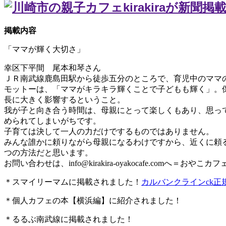
掲載内容
「ママが輝く大切さ」
幸区下平間 尾本和琴さん
ＪＲ南武線鹿島田駅から徒歩五分のところで、育児中のママ
モットーは、「ママがキラキラ輝くことで子どもも輝く」。
長に大きく影響するということ。
我が子と向き合う時間は、母親にとって楽しくもあり、思っ
められてしまいがちです。
子育ては決して一人の力だけでするものではありません。
みんな誰かに頼りながら母親になるわけですから、近くに頼
つの方法だと思います。
お問い合わせは、
info@kirakira-oyakocafe.com
へ＝おやこカフェkir
＊スマイリーマムに掲載されました！
カルバンクラインck
＊個人カフェの本【横浜編】に紹介されました！
＊るるぶ南武線に掲載されました！