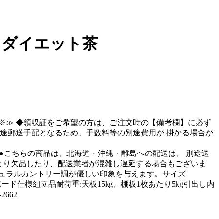
ル ダイエット茶
い！※≫ ◆領収証をご希望の方は、ご注文時の【備考欄】に必ず
途郵送手配となるため、手数料等の別途費用が 掛かる場合が
●こちらの商品は、北海道・沖縄・離島への配送は、 別途送
より欠品したり、配送業者が混雑し遅延する場合もございま
チュラルカントリー調が優しい印象を与えます。サイズ
ィクルボード仕様組立品耐荷重:天板15kg、棚板1枚あたり5kg引出し内
662