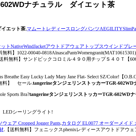
R-602WDナチュラル ダイエット茶
 ダイエット茶
,
マムートレディースロングパンツAEGILITYSlimPants
NativeWindJacketアウトドアウェアトップスウインドブレ
無料】1022-00040-0818AlnascaPantsWomengranit(
プ オンライン,【送料無料】サンドビックコロミル４９０用チップＳ４０Ｔ【606
eathe Easy Lucky Lady Mary Jane Flat- Select SZ
料】 セール.
tangerineタンジェリンストッカーTGR-60
ports Bra?
tangerineタンジェリンストッカーTGR-602
ﾄ付) LEDシーリングライト!
pped Jogger Pants
.
カタログ EL0077 オーダーメイ
材
.【送料無料】フェニックスphenixレディースアウトドアウェアAle