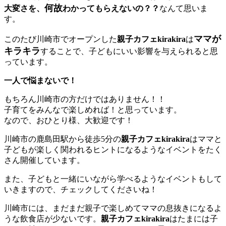
何故
大変さを、
わかってもらえないの？？
なんて思いま
す。
ママが
このたび川崎市でオープンした
親子カフェkirakira
は
キラキラ
することで、子どもにいい影響を与えられると思
っています。
一人で悩まないで！
もちろん川崎市の方だけではありません！！
子育てをみんなで楽しめれば！と思っています。
なので、おひとり様、大歓迎です！
川崎市の鹿島田駅から徒歩5分の
親子カフェkirakira
はママと
子どもが楽しく関われるヒントになるようなイベントをたく
さん開催しています。
また、子どもと一緒にいながら学べるようなイベントもして
いきますので、チェックしてくださいね！
川崎市には、まだまだ親子で楽しめてママの息抜きになるよ
うな飲食店が少ないです。
親子カフェkirakira
はたまには子