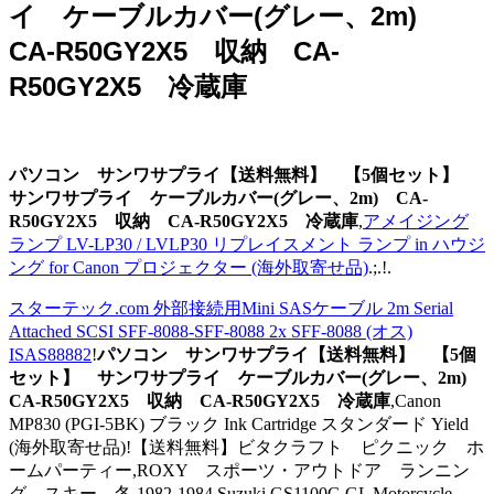
イ ケーブルカバー(グレー、2m)
CA-R50GY2X5 収納 CA-
R50GY2X5 冷蔵庫
パソコン サンワサプライ【送料無料】 【5個セット】
サンワサプライ ケーブルカバー(グレー、2m) CA-
R50GY2X5 収納 CA-R50GY2X5 冷蔵庫
,
アメイジング
ランプ LV-LP30 / LVLP30 リプレイスメント ランプ in ハウジ
ング for Canon プロジェクター (海外取寄せ品)
.;.!.
スターテック.com 外部接続用Mini SASケーブル 2m Serial
Attached SCSI SFF-8088-SFF-8088 2x SFF-8088 (オス)
ISAS88882
!
パソコン サンワサプライ【送料無料】 【5個
セット】 サンワサプライ ケーブルカバー(グレー、2m)
CA-R50GY2X5 収納 CA-R50GY2X5 冷蔵庫
,Canon
MP830 (PGI-5BK) ブラック Ink Cartridge スタンダード Yield
(海外取寄せ品)!【送料無料】ビタクラフト ピクニック ホ
ームパーティー,ROXY スポーツ・アウトドア ランニン
グ スキー 冬,1982-1984 Suzuki GS1100G GL Motorcycle