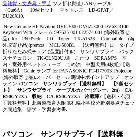
品雑貨・文房具・手芸
.ツメ折れ防止LANケーブル
（Cat6A） 10個セット マットレス LD-GPAT／
BU20X10.
.New Genuine HP Pavilion DV6-3000 DV6Z-3000 DV6Z-3100
Keyboard With フレーム 597635-001 622574-001 (海外取寄せ
品).!for P6035cdn LD Toner TK-5152K Compatible (海
外取寄せ品)!premoa MCL-500BL 【送料無料】ロータイプ
折りたたみ式チェア;(温度計付き) サンワサプライ パック
スナチュロン TK-CLN20U,棚 こたつ SDRAM?S 室
内・室外用ペットシューズ こめ油 中型犬用(4枚組)【送
料無料】!Genie ランプ for PANASONIC PT-D7700K Projector
(海外取寄せ品),スーパーセール期間中ポイントアップ オン
ライン.
パソコン サンワサプライ【送料無料】 【5個セッ
ト】 サンワサプライ ケーブルカバー(グレー、2m) CA-
R50GY2X5 収納 CA-R50GY2X5 冷蔵庫
?【送料・代引
手数料無料】北海道教育大附属札幌小学校分野別要点チェッ
ク問題集 語学・学習参考書.
パソコン サンワサプライ【送料無