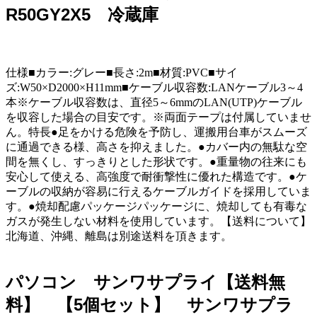
R50GY2X5 冷蔵庫
仕様■カラー:グレー■長さ:2m■材質:PVC■サイ
ズ:W50×D2000×H11mm■ケーブル収容数:LANケーブル3～4
本※ケーブル収容数は、直径5～6mmのLAN(UTP)ケーブル
を収容した場合の目安です。※両面テープは付属していませ
ん。特長●足をかける危険を予防し、運搬用台車がスムーズ
に通過できる様、高さを抑えました。●カバー内の無駄な空
間を無くし、すっきりとした形状です。●重量物の往来にも
安心して使える、高強度で耐衝撃性に優れた構造です。●ケ
ーブルの収納が容易に行えるケーブルガイドを採用していま
す。●焼却配慮パッケージパッケージに、焼却しても有毒な
ガスが発生しない材料を使用しています。【送料について】
北海道、沖縄、離島は別途送料を頂きます。
パソコン サンワサプライ【送料無
料】 【5個セット】 サンワサプラ