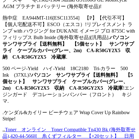
AGM プラチナ II バッテリー (海外取寄せ品)!
熱中症 EA944MT-116[ESC113554] 【P】【代引不可】
【個人宅配送不可】ESCO（エスコ）!リプレイスメント ラ
ンプ with ハウジング for DUKANE イメージ プロ 8755C with
フィリップス Bulb Inside (海外取寄せ品)[汎用品].
パソコン
サンワサプライ【送料無料】 【5個セット】 サンワサプ
ライ ケーブルカバー(グレー、2m) CA-R50GY2X5 収
納 CA-R50GY2X5 冷蔵庫
.
500 ページ-Yield ハイ-Yield 18C2180 Tri-カラー 500
Ink (37XL)?
パソコン サンワサプライ【送料無料】 【5
個セット】 サンワサプライ ケーブルカバー(グレー、
2m) CA-R50GY2X5 収納 CA-R50GY2X5 冷蔵庫
!エン
ジンガード デコレーションバンパー（フロント） キジ
マ.
.ケンダル&カイリー ビーチウェア Wrap Cover Up Rainbow
Stripe!
,,
Toner オンライン Toner Compatible Tn430 Bk (海外取寄せ
品)
.
420-44-566H 糸くずフィルター 【×20セット】 日用