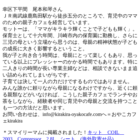
幸区下平間 尾本和琴さん
ＪＲ南武線鹿島田駅から徒歩五分のところで、育児中のママ
のための親子カフェを経営しています。
モットーは、「ママがキラキラ輝くことで子どもも輝く」。
保育士として十六年間、川崎市内の保育園に勤務し、さらに
三児の母という立場から思うのは、母親の精神状態が子ども
の成長に大きく影響するということ。
我が子と向き合う時間は、母親にとって楽しくもあり、思っ
ている以上にプレッシャーのかかる時間でもあります。特に
二人きりの時間が長い専業主婦などは、相談できないまま追
い詰められてしまいがちです。
子育ては決して一人の力だけでするものではありません。
みんな誰かに頼りながら母親になるわけですから、近くに頼
る親類などがいなければ、こうした親子カフェでランチやお
茶をしながら、経験者や同じ育児中の母親と交流を持つこと
も一つの方法だと思います。
お問い合わせは、
info@kirakira-oyakocafe.com
へ＝おやこカフ
ェkirakira
＊スマイリーマムに掲載されました！
キット COIL
2003 Compressor 2.8L シート (海外取寄せ品)