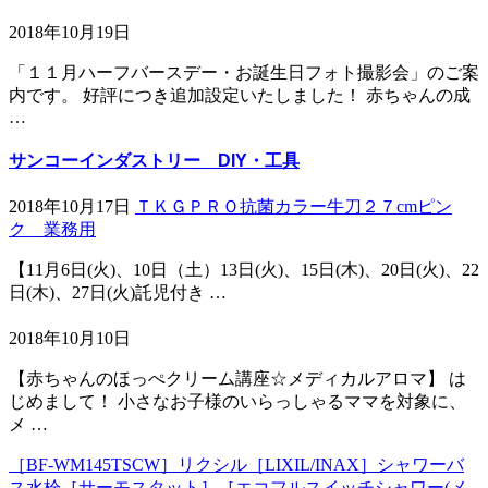
2018年10月19日
「１１月ハーフバースデー・お誕生日フォト撮影会」のご案
内です。 好評につき追加設定いたしました！ 赤ちゃんの成
…
サンコーインダストリー DIY・工具
2018年10月17日
ＴＫＧＰＲＯ抗菌カラー牛刀２７cmピン
ク 業務用
【11月6日(火)、10日（土）13日(火)、15日(木)、20日(火)、22
日(木)、27日(火)託児付き …
2018年10月10日
【赤ちゃんのほっぺクリーム講座☆メディカルアロマ】 は
じめまして！ 小さなお子様のいらっしゃるママを対象に、
メ …
［BF-WM145TSCW］リクシル［LIXIL/INAX］シャワーバ
ス水栓［サーモスタット］［エコフルスイッチシャワー(メ