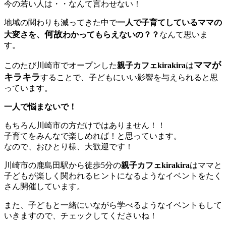
今の若い人は・・なんて言わせない！
地域の関わりも減ってきた中で
一人で子育てしているママの
何故
大変さを、
わかってもらえないの？？
なんて思いま
す。
ママが
このたび川崎市でオープンした
親子カフェkirakira
は
キラキラ
することで、子どもにいい影響を与えられると思
っています。
一人で悩まないで！
もちろん川崎市の方だけではありません！！
子育てをみんなで楽しめれば！と思っています。
なので、おひとり様、大歓迎です！
川崎市の鹿島田駅から徒歩5分の
親子カフェkirakira
はママと
子どもが楽しく関われるヒントになるようなイベントをたく
さん開催しています。
また、子どもと一緒にいながら学べるようなイベントもして
いきますので、チェックしてくださいね！