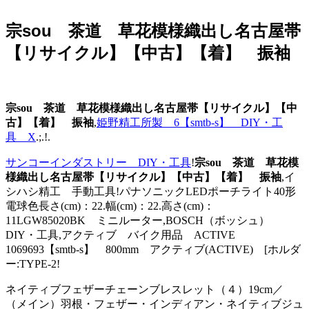
宗sou 茶道 草花模様織出し名古屋帯
【リサイクル】【中古】【着】 振袖
宗sou 茶道 草花模様織出し名古屋帯【リサイクル】【中
古】【着】 振袖
,
姫野精工所製 6【smtb-s】 DIY・工
具 X
.;.!.
サンコーインダストリー DIY・工具
!
宗sou 茶道 草花模
様織出し名古屋帯【リサイクル】【中古】【着】 振袖
,イ
シハシ精工 手動工具!パナソニックLEDポーチライト40形
電球色長さ(cm)：22.幅(cm)：22.高さ(cm)：
11LGW85020BK ミニルーター,BOSCH（ボッシュ）
DIY・工具,アクティブ バイク用品 ACTIVE
1069693【smtb-s】 800mm アクティブ(ACTIVE) [ホルダ
ー:TYPE-2!
ネイティブフェザーチェーンブレスレット（４）19cm／
（メイン）羽根・フェザー・インディアン・ネイティブジュ