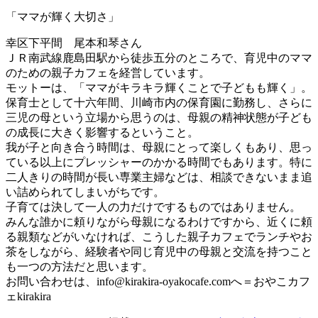
「ママが輝く大切さ」
幸区下平間 尾本和琴さん
ＪＲ南武線鹿島田駅から徒歩五分のところで、育児中のママ
のための親子カフェを経営しています。
モットーは、「ママがキラキラ輝くことで子どもも輝く」。
保育士として十六年間、川崎市内の保育園に勤務し、さらに
三児の母という立場から思うのは、母親の精神状態が子ども
の成長に大きく影響するということ。
我が子と向き合う時間は、母親にとって楽しくもあり、思っ
ている以上にプレッシャーのかかる時間でもあります。特に
二人きりの時間が長い専業主婦などは、相談できないまま追
い詰められてしまいがちです。
子育ては決して一人の力だけでするものではありません。
みんな誰かに頼りながら母親になるわけですから、近くに頼
る親類などがいなければ、こうした親子カフェでランチやお
茶をしながら、経験者や同じ育児中の母親と交流を持つこと
も一つの方法だと思います。
お問い合わせは、
info@kirakira-oyakocafe.com
へ＝おやこカフ
ェkirakira