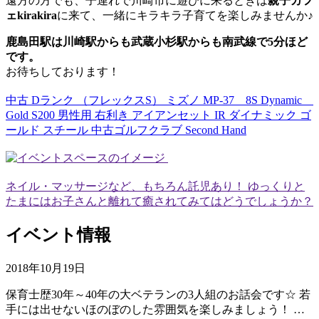
遠方の方でも、子連れで川崎市に遊びに来るときは
親子カフ
ェkirakira
に来て、一緒にキラキラ子育てを楽しみませんか♪
鹿島田駅は川崎駅からも武蔵小杉駅からも南武線で5分ほど
です。
お待ちしております！
中古 Dランク （フレックスS） ミズノ MP-37 8S Dynamic
Gold S200 男性用 右利き アイアンセット IR ダイナミック ゴ
ールド スチール 中古ゴルフクラブ Second Hand
ネイル・マッサージなど、もちろん託児あり！ ゆっくりと
たまにはお子さんと離れて癒されてみてはどうでしょうか？
イベント情報
2018年10月19日
保育士歴30年～40年の大ベテランの3人組のお話会です☆ 若
手には出せないほのぼのした雰囲気を楽しみましょう！ …