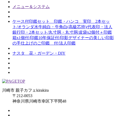
メニュー＆システム
ケース付印鑑セット 印鑑・ハンコ 実印 2本セッ
ト/オランダ水牛純白・牛角白(高級芯持)/代表印・法人
銀行印・2本セット/丸寸胴・丸寸胴/皮袋x2個付＋印鑑
箱x1個付/印鑑10年保証付/印影デザイナーの美しい印影
の手仕上げのご印鑑 付/法人印鑑
ナスタ 花・ガーデン・DIY
川崎市 親子カフェkirakira
〒212-0053
神奈川県川崎市幸区下平間48