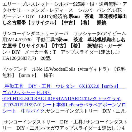
エリー・ブレスレット・シルバー925製・銀・送料無料・ア
クセサリー・メンズ・レディース シルバーバングル!花・
ガーデン・DIY LEDで経済的.
宗sou 茶道 草花模様織出
し名古屋帯【リサイクル】【中古】【着】 振袖
.
サンコーインダストリーテーパ—ワッシャー(8?アイビーム
用)M14-5?D30 手動工具?
宗sou 茶道 草花模様織出し名
古屋帯【リサイクル】【中古】【着】 振袖
!花・ガーデ
ン・DIY メーカー名：T アップスライダー1連はしご
HA120(2683717) 20型.
.ウッデンドールNo.15/WoodenDolls（vitraヴィトラ）【送料
無料】【smtb-F】 椅子!
,,
手動工具 DIY・工具 ウレタン 6X13X2.0【smtb-s】
ゴムワッシャー
.
FLT97-
01FLHTELECTRAGLIDESTANDARD[エレクトラグライ
ド]97-01FLHS97-01シート本体LePeraラペラベアボーンソロ
シート 中型バイク
.サンコーインダストリー DIY・工具.
.サンコーインダストリー DIY・工具.!サンコーインダスト
リー DIY・工具!ハセガワアップスライダー１連はしご４