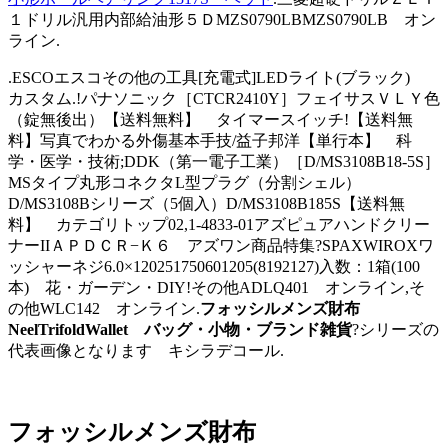
１ドリル汎用内部給油形５ＤMZS0790LBMZS0790LB オン
ライン.
.ESCOエスコその他の工具[充電式]LEDライト(ブラック)
カスタム.!パナソニック［CTCR2410Y］フェイサスＶＬＹ色
（錠無後出）【送料無料】 タイマースイッチ!【送料無
料】写真でわかる外傷基本手技/益子邦洋【単行本】 科
学・医学・技術;DDK（第一電子工業）［D/MS3108B18-5S］
MSタイプ丸形コネクタL型プラグ（分割シェル）
D/MS3108Bシリーズ（5個入）D/MS3108B185S【送料無
料】 カテゴリトップ02,1-4833-01アズピュアハンドクリー
ナーIIＡＰＤＣＲ−Ｋ６ アズワン商品特集?SPAXWIROXワ
ッシャーネジ6.0×120251750601205(8192127)入数：1箱(100
本) 花・ガーデン・DIY!その他ADLQ401 オンライン,そ
の他WLC142 オンライン.
フォッシルメンズ財布
NeelTrifoldWallet バッグ・小物・ブランド雑貨
?シリーズの
代表画像となります キシラデコール.
フォッシルメンズ財布