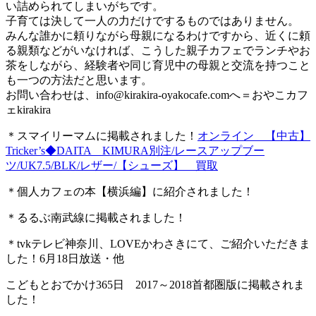
い詰められてしまいがちです。
子育ては決して一人の力だけでするものではありません。
みんな誰かに頼りながら母親になるわけですから、近くに頼
る親類などがいなければ、こうした親子カフェでランチやお
茶をしながら、経験者や同じ育児中の母親と交流を持つこと
も一つの方法だと思います。
お問い合わせは、
info@kirakira-oyakocafe.com
へ＝おやこカフ
ェkirakira
＊スマイリーマムに掲載されました！
オンライン 【中古】
Tricker’s◆DAITA KIMURA別注/レースアップブー
ツ/UK7.5/BLK/レザー/【シューズ】 買取
＊個人カフェの本【横浜編】に紹介されました！
＊るるぶ南武線に掲載されました！
＊tvkテレビ神奈川、LOVEかわさきにて、ご紹介いただきま
した！6月18日放送・他
こどもとおでかけ365日 2017～2018首都圏版に掲載されま
した！