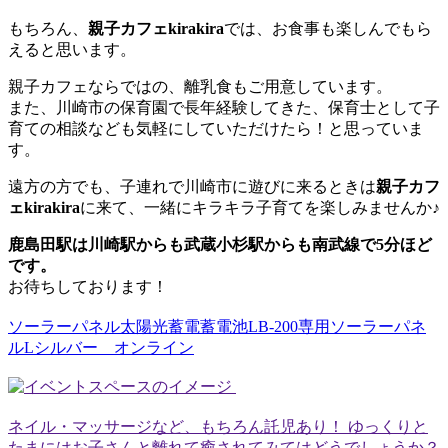
もちろん、
親子カフェkirakira
では、お食事も楽しんでもら
えると思います。
親子カフェならではの、離乳食もご用意しています。
また、川崎市の保育園で長年経験してきた、保育士として子
育ての相談なども気軽にしていただけたら！と思っていま
す。
遠方の方でも、子連れで川崎市に遊びに来るときは
親子カフ
ェkirakira
に来て、一緒にキラキラ子育てを楽しみませんか♪
鹿島田駅は川崎駅からも武蔵小杉駅からも南武線で5分ほど
です。
お待ちしております！
ソーラーパネル太陽光蓄電蓄電池LB-200専用ソーラーパネ
ルLシルバー オンライン
ネイル・マッサージなど、もちろん託児あり！ ゆっくりと
たまにはお子さんと離れて癒されてみてはどうでしょうか？