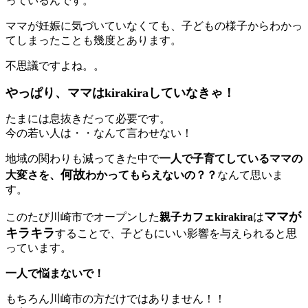
っているんです。
ママが妊娠に気づいていなくても、子どもの様子からわかっ
てしまったことも幾度とあります。
不思議ですよね。。
やっぱり、ママはkirakiraしていなきゃ！
たまには息抜きだって必要です。
今の若い人は・・なんて言わせない！
地域の関わりも減ってきた中で
一人で子育てしているママの
何故
大変さを、
わかってもらえないの？？
なんて思いま
す。
ママが
このたび川崎市でオープンした
親子カフェkirakira
は
キラキラ
することで、子どもにいい影響を与えられると思
っています。
一人で悩まないで！
もちろん川崎市の方だけではありません！！