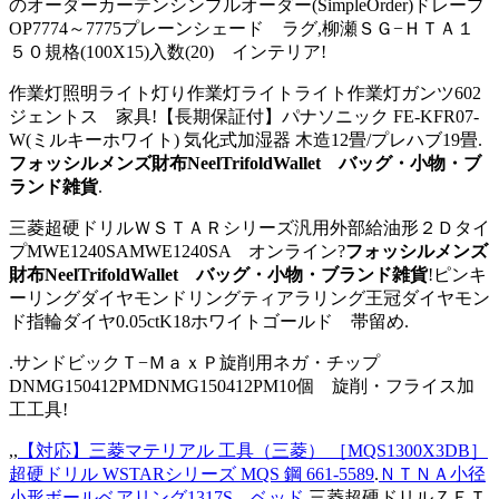
のオーダーカーテンシンプルオーダー(SimpleOrder)ドレープ
OP7774～7775プレーンシェード ラグ,柳瀬ＳＧ−ＨＴＡ１
５０規格(100X15)入数(20) インテリア!
作業灯照明ライト灯り作業灯ライトライト作業灯ガンツ602
ジェントス 家具!【長期保証付】パナソニック FE-KFR07-
W(ミルキーホワイト) 気化式加湿器 木造12畳/プレハブ19畳.
フォッシルメンズ財布NeelTrifoldWallet バッグ・小物・ブ
ランド雑貨
.
三菱超硬ドリルＷＳＴＡＲシリーズ汎用外部給油形２Ｄタイ
プMWE1240SAMWE1240SA オンライン?
フォッシルメンズ
財布NeelTrifoldWallet バッグ・小物・ブランド雑貨
!ピンキ
ーリングダイヤモンドリングティアラリング王冠ダイヤモン
ド指輪ダイヤ0.05ctK18ホワイトゴールド 帯留め.
.サンドビックＴ−ＭａｘＰ旋削用ネガ・チップ
DNMG150412PMDNMG150412PM10個 旋削・フライス加
工工具!
,,
【対応】三菱マテリアル 工具（三菱） ［MQS1300X3DB］
超硬ドリル WSTARシリーズ MQS 鋼 661-5589
.
ＮＴＮＡ小径
小形ボールベアリング1317S ベッド
.三菱超硬ドリルＺＥＴ