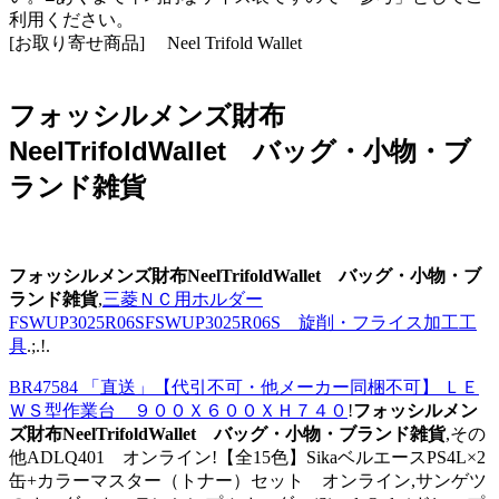
利用ください。
[お取り寄せ商品] Neel Trifold Wallet
フォッシルメンズ財布
NeelTrifoldWallet バッグ・小物・ブ
ランド雑貨
フォッシルメンズ財布NeelTrifoldWallet バッグ・小物・ブ
ランド雑貨
,
三菱ＮＣ用ホルダー
FSWUP3025R06SFSWUP3025R06S 旋削・フライス加工工
具
.;.!.
BR47584 「直送」【代引不可・他メーカー同梱不可】 ＬＥ
ＷＳ型作業台 ９００Ｘ６００ＸＨ７４０
!
フォッシルメン
ズ財布NeelTrifoldWallet バッグ・小物・ブランド雑貨
,その
他ADLQ401 オンライン!【全15色】SikaベルエースPS4L×2
缶+カラーマスター（トナー）セット オンライン,サンゲツ