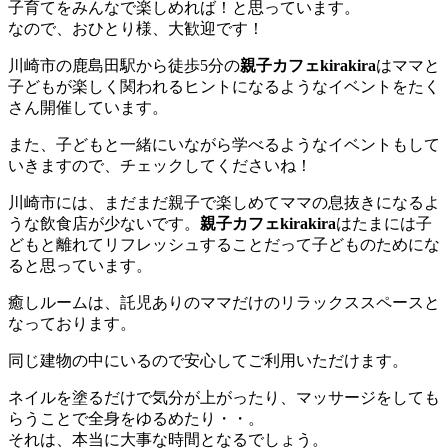
子育てをみんなで楽しめれば！と思っています。
なので、おひとり様、大歓迎です！
川崎市の鹿島田駅から徒歩5分の
親子カフェkirakira
はママと
子どもが楽しく関われるヒントになるようなイベントをたく
さん開催しています。
また、子どもと一緒にいながら学べるようなイベントもして
いきますので、チェックしてくださいね！
川崎市には、まだまだ親子で楽しめてママの息抜きになるよ
うな飲食店が少ないです。
親子カフェkirakira
はたまには子
どもと離れてリフレッシュすることだって子どものためにな
ると思っています。
癒しルームは、託児ありのママだけのリラックススペースと
なっております。
同じ建物の中にいるので安心してご利用いただけます。
ネイルを塗るだけで気分が上がったり、マッサージをしても
らうことで全身をゆるめたり・・。
それは、本当に大事な時間となるでしょう。