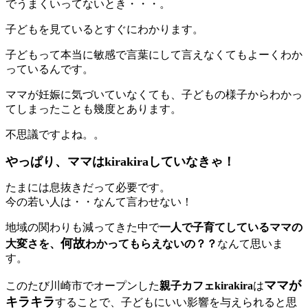
でうまくいってないとき・・・。
子どもを見ているとすぐにわかります。
子どもって本当に敏感で言葉にして言えなくてもよーくわか
っているんです。
ママが妊娠に気づいていなくても、子どもの様子からわかっ
てしまったことも幾度とあります。
不思議ですよね。。
やっぱり、ママはkirakiraしていなきゃ！
たまには息抜きだって必要です。
今の若い人は・・なんて言わせない！
地域の関わりも減ってきた中で
一人で子育てしているママの
何故
大変さを、
わかってもらえないの？？
なんて思いま
す。
ママが
このたび川崎市でオープンした
親子カフェkirakira
は
キラキラ
することで、子どもにいい影響を与えられると思