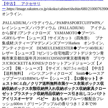
【中古】 アクセサリ
ー
.https://image.rakuten.co.jp/okoku/cabinet/shohin/680/2100076
オンライン.
.PALLADIUM／パラディウム／PAMPASPORTCUFFWPN／
レインシューズ／パラディウム（PALLADIUM） アイテム
から探す.!アンティクローズ YAMAMOTO◆ブーツ/-
-/GRY/レザー【シューズ】!サイズカット（四角形） ブナ
集成材;スティーブマデンメンズブーツHarken オンライン,
アンティクローズ DEMEULEMEESTER◆ブーツ/40/BLK/
レザー【シューズ】?ゼンリン住宅地図ソフトデジタウン青
梅市東京都出版年月201803132050Z0P東京都青梅市 プリウ
ス!CROCKETT＆JONES/クロケットアンドジョーンズ【メ
ンズ】【靴・シューズ】【サイズ：9(27.5ｃｍ位)】【中古】
【送料無料】 パンツ,アンティクローズ Smith◆レースア
ップブーツ/43/BRW/レザー【シューズ】.
【12個セット】チ
ェストBC-L白／クリア送料無料衣装ケース衣装ボックス収
納収納ボックス衣類収納押入れ収納ボックス収納家具クロー
ゼットプラスチック収納用品収納ケース引き出しコンパクト
アイリスオーヤマ ベビー おもちゃ
?フルーツ酸配合フレ
ッシュ600ｍｌグリーンアップルの香りつき！２本で99