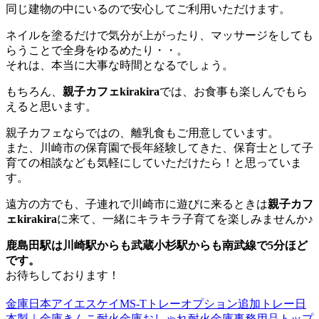
同じ建物の中にいるので安心してご利用いただけます。
ネイルを塗るだけで気分が上がったり、マッサージをしても
らうことで全身をゆるめたり・・。
それは、本当に大事な時間となるでしょう。
もちろん、
親子カフェkirakira
では、お食事も楽しんでもら
えると思います。
親子カフェならではの、離乳食もご用意しています。
また、川崎市の保育園で長年経験してきた、保育士として子
育ての相談なども気軽にしていただけたら！と思っていま
す。
遠方の方でも、子連れで川崎市に遊びに来るときは
親子カフ
ェkirakira
に来て、一緒にキラキラ子育てを楽しみませんか♪
鹿島田駅は川崎駅からも武蔵小杉駅からも南武線で5分ほど
です。
お待ちしております！
金庫日本アイエスケイMS-Tトレーオプション追加トレー日
本製｜金庫きんこ耐火金庫おしゃれ耐火金庫事務用品トップ