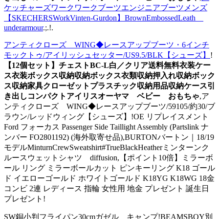
ケッチャーズワークワークブーツエンジニアブーツメンズ
【SKECHERSWorkVinten-Gurdon】BrownEmbossedLeath
underarmour
.;.!.
アンティクローズ WING◆レースアップブーツ・6インチ
モックトゥ/アイリッシュセッター/US9.5/BLK【シューズ】
!
【12個セット】チェストBC-L白／クリア送料無料衣装ケー
ス衣装ボックス収納収納ボックス衣類収納押入れ収納ボック
ス収納家具クローゼットプラスチック収納用品収納ケース引
き出しコンパクトアイリスオーヤマ ベビー おもちゃ
,ア
ンティクローズ WING◆レースアップブーツ/59105/約30/ブ
ラウン/レッドウィング【シューズ】!OE リプレイスメント
Ford フォーカス Passenger Side Taillight Assembly (Partslink ナ
ンバー FO2801192) (海外取寄せ品),BURTONバートン｜18/19
モデルMinturnCrewSweatshirt#TrueBlackHeatherミンターンク
ルースウェットシャツ diffusion,【ポイント10倍】ミラーボ
ール リング ミラーボールカット ピンキーリング K18 ゴール
ド イエローゴールド ホワイトゴールド K18YG K18WG 18金
コンビ 2連 レディース 指輪 女性用 地金 プレゼント 誕生日
プレゼント!
SW銅小判フライパン30cmガゼル キャンプ!BEAMSBOY別