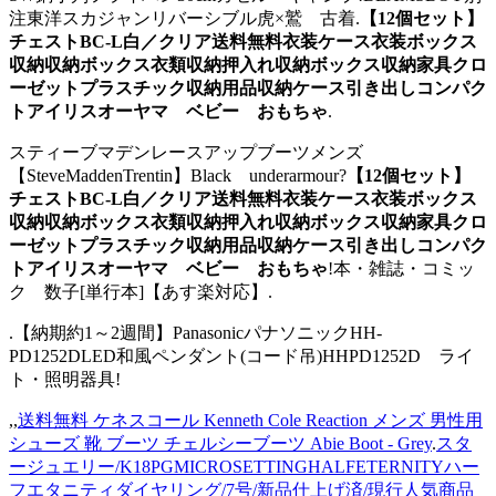
注東洋スカジャンリバーシブル虎×鷲 古着.
【12個セット】
チェストBC-L白／クリア送料無料衣装ケース衣装ボックス
収納収納ボックス衣類収納押入れ収納ボックス収納家具クロ
ーゼットプラスチック収納用品収納ケース引き出しコンパク
トアイリスオーヤマ ベビー おもちゃ
.
スティーブマデンレースアップブーツメンズ
【SteveMaddenTrentin】Black underarmour?
【12個セット】
チェストBC-L白／クリア送料無料衣装ケース衣装ボックス
収納収納ボックス衣類収納押入れ収納ボックス収納家具クロ
ーゼットプラスチック収納用品収納ケース引き出しコンパク
トアイリスオーヤマ ベビー おもちゃ
!本・雑誌・コミッ
ク 数子[単行本]【あす楽対応】.
.【納期約1～2週間】PanasonicパナソニックHH-
PD1252DLED和風ペンダント(コード吊)HHPD1252D ライ
ト・照明器具!
,,
送料無料 ケネスコール Kenneth Cole Reaction メンズ 男性用
シューズ 靴 ブーツ チェルシーブーツ Abie Boot - Grey
.
スタ
ージュエリー/K18PGMICROSETTINGHALFETERNITYハー
フエタニティダイヤリング/7号/新品仕上げ済/現行人気商品