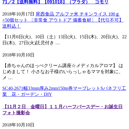
71／2【送料無料】【091018】（プラダ） コモリ
2018年10月17日
尾西食品 アルファ米 チキンライス 100ｇ
×50個セット 〔非常食 アウトドア 備蓄食材〕【代引不可】
送料込！
【11月6日(火)、10日（土）13日(火)、15日(木)、20日(火)、22
日(木)、27日(火)託児付き …
2018年10月10日
【赤ちゃんのほっぺクリーム講座☆メディカルアロマ】 は
じめまして！ 小さなお子様のいらっしゃるママを対象に、
メ …
SC40-2671幅33mm厚み2mm150m巻マーブレットSパネフリ工
業 花・ガーデン・DIY
【11月２日 金曜日】１１月ハーフバースデー・お誕生日
フォト撮影会
2018年10月10日