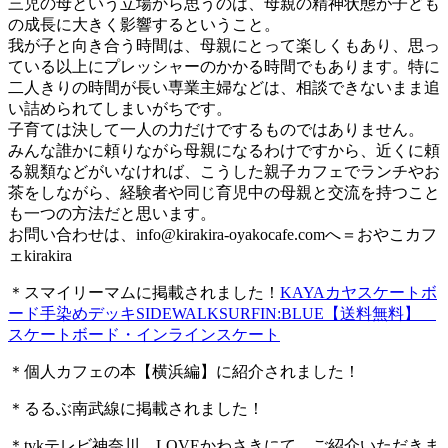
三児の母という立場から思うのは、母親の精神状態が子ども
の成長に大きく影響するということ。
我が子と向き合う時間は、母親にとって楽しくもあり、思っ
ている以上にプレッシャーのかかる時間でもあります。特に
二人きりの時間が長い専業主婦などは、相談できないまま追
い詰められてしまいがちです。
子育ては決して一人の力だけでするものではありません。
みんな誰かに頼りながら母親になるわけですから、近くに頼
る親類などがいなければ、こうした親子カフェでランチやお
茶をしながら、経験者や同じ育児中の母親と交流を持つこと
も一つの方法だと思います。
お問い合わせは、
info@kirakira-oyakocafe.com
へ＝おやこカフ
ェkirakira
＊スマイリーマムに掲載されました！
KAYAカヤスケートボ
ード手染めデッキSIDEWALKSURFIN:BLUE【送料無料】
スケートボード・インラインスケート
＊個人カフェの本【横浜編】に紹介されました！
＊るるぶ南武線に掲載されました！
＊tvkテレビ神奈川、LOVEかわさきにて、ご紹介いただきま