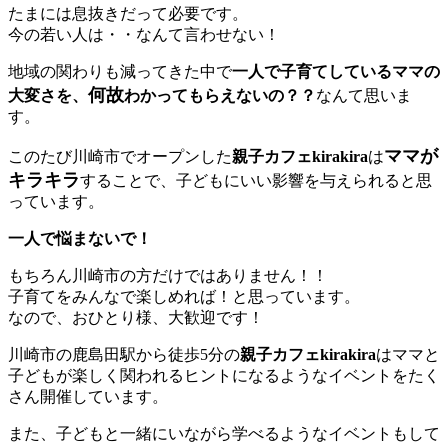
たまには息抜きだって必要です。
今の若い人は・・なんて言わせない！
地域の関わりも減ってきた中で
一人で子育てしているママの
何故
大変さを、
わかってもらえないの？？
なんて思いま
す。
ママが
このたび川崎市でオープンした
親子カフェkirakira
は
キラキラ
することで、子どもにいい影響を与えられると思
っています。
一人で悩まないで！
もちろん川崎市の方だけではありません！！
子育てをみんなで楽しめれば！と思っています。
なので、おひとり様、大歓迎です！
川崎市の鹿島田駅から徒歩5分の
親子カフェkirakira
はママと
子どもが楽しく関われるヒントになるようなイベントをたく
さん開催しています。
また、子どもと一緒にいながら学べるようなイベントもして