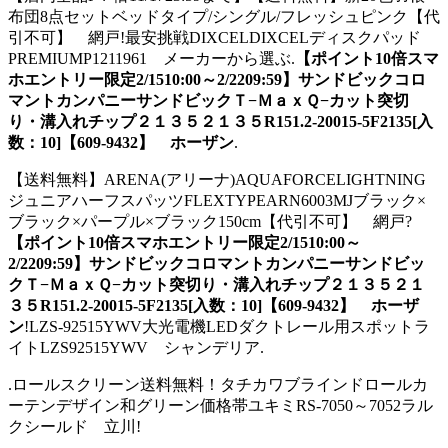
布団8点セットベッドタイプ/シングル/フレッシュピンク【代
引不可】 網戸!最安挑戦DIXCELDIXCELディスクパッド
PREMIUMP1211961 メーカーから選ぶ.
【ポイント10倍スマ
ホエントリー限定2/1510:00～2/2209:59】サンドビックコロ
マントカンパニーサンドビックＴ−ＭａｘＱ−カット突切
り・溝入れチップ２１３５２１３５R151.2-20015-5F2135[入
数：10]【609-9432】 ホーザン
.
【送料無料】ARENA(アリーナ)AQUAFORCELIGHTNING
ジュニアハーフスパッツFLEXTYPEARN6003MJブラック×
ブラック×パープル×ブラック150cm【代引不可】 網戸?
【ポイント10倍スマホエントリー限定2/1510:00～
2/2209:59】サンドビックコロマントカンパニーサンドビッ
クＴ−ＭａｘＱ−カット突切り・溝入れチップ２１３５２１
３５R151.2-20015-5F2135[入数：10]【609-9432】 ホーザ
ン
!LZS-92515YWV大光電機LEDダクトレール用スポットラ
イトLZS92515YWV シャンデリア.
.ロールスクリーン送料無料！タチカワブラインドロールカ
ーテンデザイン和グリーン価格帯ユキミRS-7050～7052ラル
クシールド 立川!