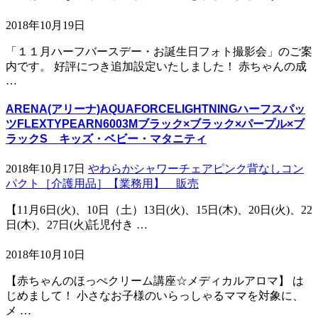
2018年10月19日
「１１月ハーフバースデー・お誕生日フォト撮影会」のご案
内です。 好評につき追加設定いたしました！ 赤ちゃんの成
…
ARENA(アリーナ)AQUAFORCELIGHTNINGハーフスパッ
ツFLEXTYPEARN6003Mブラック×ブラック×パープル×ブ
ラックS キッズ・ベビー・マタニティ
2018年10月17日
やわらかシャワーチェアピンク背なしコン
パクト［介護用品］【業務用】 販売
【11月6日(火)、10日（土）13日(火)、15日(木)、20日(火)、22
日(木)、27日(火)託児付き …
2018年10月10日
【赤ちゃんのほっぺクリーム講座☆メディカルアロマ】 は
じめまして！ 小さなお子様のいらっしゃるママを対象に、
メ …