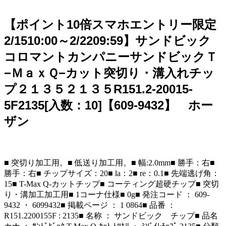
【ポイント10倍スマホエントリー限定
2/1510:00～2/2209:59】サンドビック
コロマントカンパニーサンドビックＴ
−ＭａｘＱ−カット突切り・溝入れチッ
プ２１３５２１３５R151.2-20015-
5F2135[入数：10]【609-9432】 ホー
ザン
■ 突切り加工用。■ 低送り加工用。■ 幅:2.0mm■ 勝手：右■
勝手：右■ チップサイズ：20■ la：2■ re：0.1■ 先端逃げ角：
15■ T-Max Q-カットチップ■ コーティング超硬チップ■ 突切
り・溝加工加工用■ 1コーナ仕様■ 0g■ 発注コード ： 609-
9432 ・ 6099432■ 掲載ページ ： 1 0864■ 品番 ：
R151.2200155F : 2135■ 名称 ： サンドビック チップ■ 品名