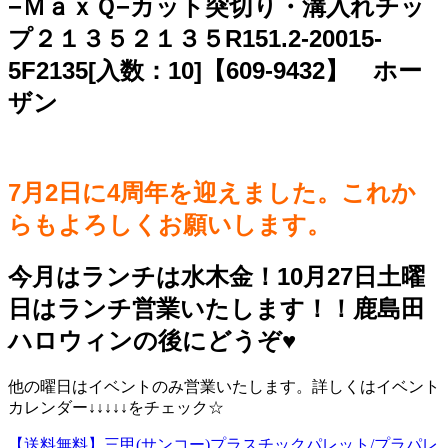
−ＭａｘＱ−カット突切り・溝入れチッ
プ２１３５２１３５R151.2-20015-
5F2135[入数：10]【609-9432】 ホー
ザン
7月2日に4周年を迎えました。これか
らもよろしくお願いします。
今月はランチは水木金！10月27日土曜
日はランチ営業いたします！！鹿島田
ハロウィンの後にどうぞ♥️
他の曜日はイベントのみ営業いたします。詳しくはイベント
カレンダー↓↓↓↓↓をチェック☆
【送料無料】三甲(サンコー)プラスチックパレット/プラパレ