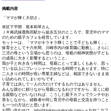
掲載内容
「ママが輝く大切さ」
幸区下平間 尾本和琴さん
ＪＲ南武線鹿島田駅から徒歩五分のところで、育児中のママ
のための親子カフェを経営しています。
モットーは、「ママがキラキラ輝くことで子どもも輝く」。
保育士として十六年間、川崎市内の保育園に勤務し、さらに
三児の母という立場から思うのは、母親の精神状態が子ども
の成長に大きく影響するということ。
我が子と向き合う時間は、母親にとって楽しくもあり、思っ
ている以上にプレッシャーのかかる時間でもあります。特に
二人きりの時間が長い専業主婦などは、相談できないまま追
い詰められてしまいがちです。
子育ては決して一人の力だけでするものではありません。
みんな誰かに頼りながら母親になるわけですから、近くに頼
る親類などがいなければ、こうした親子カフェでランチやお
茶をしながら、経験者や同じ育児中の母親と交流を持つこと
も一つの方法だと思います。
お問い合わせは、
info@kirakira-oyakocafe.com
へ＝おやこカフ