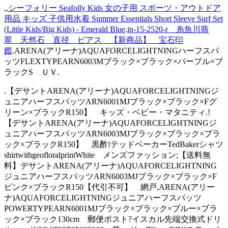
,,
シーフォリー Seafolly Kids 女の子用 スポーツ・アウトドア
用品 キッズ 子供用水着 Summer Essentials Short Sleeve Surf Set
(Little Kids/Big Kids) - Emerald Blue
.
in-15-2520-r 糸魚川翡
翠 天然石 直径 ピアス 【新商品】 宝石印
鑑
.ARENA(アリーナ)AQUAFORCELIGHTNINGハーフスパ
ッツFLEXTYPEARN6003Mブラック×ブラック×パープル×ブ
ラックS ＵＶ.
.【デサントARENA(アリーナ)AQUAFORCELIGHTNINGジ
ュニアハーフスパッツARN6001MJブラック×ブラック×Fグ
リーン×ブラックR150】 キッズ・ベビー・マタニティ.!
【デサントARENA(アリーナ)AQUAFORCELIGHTNINGジ
ュニアハーフスパッツARN6003MJブラック×ブラック×ブラ
ック×ブラックR150】 黒酢!テッドベーカーTedBakerシャツ
shirtwithgeofloralprintWhite メンズファッション;【送料無
料】デサントARENA(アリーナ)AQUAFORCELIGHTNING
ジュニアハーフスパッツARN6003MJブラック×ブラック×F
ピンク×ブラックR150【代引不可】 網戸,ARENA(アリー
ナ)AQUAFORCELIGHTNINGジュニアハーフスパッツ
POWERTYPEARN6001MJブラック×ブラック×ブルー×ブラ
ック×ブラック130cm 郵便ポスト?イスカル先端交換式ドリ