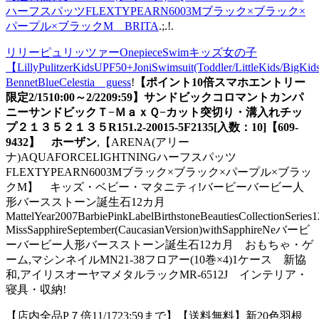
ハーフスパッツFLEXTYPEARN6003Mブラック×ブラック×
パープル×ブラックM BRITA
.;.!.
リリーピュリッツァーOnepieceSwimキッズ女の子
【LillyPulitzerKidsUPF50+JoniSwimsuit(Toddler/LittleKids/BigKi
BennetBlueCelestia guess
!
【ポイント10倍スマホエントリー
限定2/1510:00～2/2209:59】サンドビックコロマントカンパ
ニーサンドビックＴ−ＭａｘＱ−カット突切り・溝入れチッ
プ２１３５２１３５R151.2-20015-5F2135[入数：10]【609-
9432】 ホーザン
,【ARENA(アリー
ナ)AQUAFORCELIGHTNINGハーフスパッツ
FLEXTYPEARN6003Mブラック×ブラック×パープル×ブラッ
クM】 キッズ・ベビー・マタニティ!バービーバービー人
形バースストーン誕生石12カ月
MattelYear2007BarbiePinkLabelBirthstoneBeautiesCollectionSeries1
MissSapphireSeptember(CaucasianVersion)withSapphireNeバービ
ーバービー人形バースストーン誕生石12カ月 おもちゃ・ゲ
ーム,マシンネイルMN21-38フロアー(10巻×4)1ケース 新協
和,アイリスオーヤマメタルラックMR-6512J インテリア・
寝具・収納!
【店内全品P７倍11/1723:59まで】【送料無料】新20色羽根