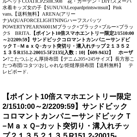
ルヘッドCOATICP250IC908 花・ガーデン・DIY!スヌーバ
水着キッズ女の子【SUNUVALeopardprintswmsuit】Pink
vans,【送料無料】ARENA(アリー
ナ)AQUAFORCELIGHTNINGハーフスパッツ
POWERTYPEARN6001Mブラック×ブラック×ブルー×ブラッ
クS BRITA.
【ポイント10倍スマホエントリー限定2/1510:00
～2/2209:59】サンドビックコロマントカンパニーサンドビ
ックＴ−ＭａｘＱ−カット突切り・溝入れチップ２１３５２
１３５R151.2-20015-5F2135[入数：10]【609-9432】 ホーザ
ン
?こたつふとん厚掛布団【デニム205×245サイズ】長方形こ
たつ布団/コタツ/おしゃれな/炬燵厚掛布団【送料無料】 テ
レビボード.
【ポイント10倍スマホエントリー限定
2/1510:00～2/2209:59】サンドビック
コロマントカンパニーサンドビックＴ
−ＭａｘＱ−カット突切り・溝入れチッ
プ２１３５２１３５R151.2-20015-