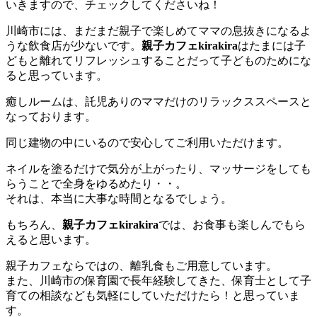
いきますので、チェックしてくださいね！
川崎市には、まだまだ親子で楽しめてママの息抜きになるよ
うな飲食店が少ないです。
親子カフェkirakira
はたまには子
どもと離れてリフレッシュすることだって子どものためにな
ると思っています。
癒しルームは、託児ありのママだけのリラックススペースと
なっております。
同じ建物の中にいるので安心してご利用いただけます。
ネイルを塗るだけで気分が上がったり、マッサージをしても
らうことで全身をゆるめたり・・。
それは、本当に大事な時間となるでしょう。
もちろん、
親子カフェkirakira
では、お食事も楽しんでもら
えると思います。
親子カフェならではの、離乳食もご用意しています。
また、川崎市の保育園で長年経験してきた、保育士として子
育ての相談なども気軽にしていただけたら！と思っていま
す。