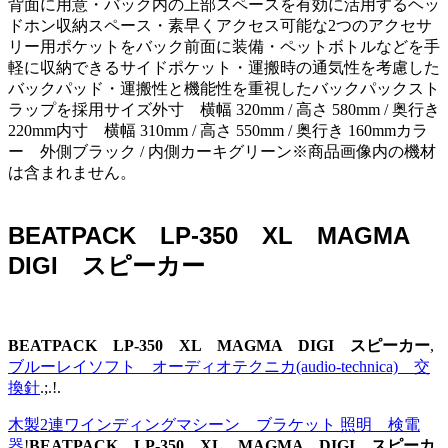
背面に用意・バック内の上部スペースを有効に活用するヘッ
ドホン収納スペース・素早くアクセス可能な2つのアクセサ
リー用ポケットをバック前面に装備・ペットボトルなどを手
軽に収納できるサイドポケット・運搬時の通気性を考慮した
バックパッド・運搬性と機能性を重視したバックパックスト
ラップを採用サイズ外寸 横幅 320mm / 高さ 580mm / 奥行き
220mm内寸 横幅 310mm / 高さ 550mm / 奥行き 160mmカラ
ー 外側ブラック / 内側カーキグリーン※商品画像内の機材
は含まれません。
BEATPACK LP-350 XL MAGMA
DIGI スピーカー
BEATPACK LP-350 XL MAGMA DIGI スピーカー
,
ブルーレイソフト オーディオテクニカ(audio-technica) 交
換針
.;.!.
木製2連ワインディングマシーン ブラケット 照明 検電
器
!
BEATPACK LP-350 XL MAGMA DIGI スピーカ