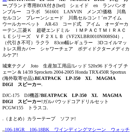
ー
,ブランド専用BOX付き[bef] シェイド en ランバンオ
ンブルー コラボ 561601 LANVIN メンズ!価格 川島
セルコン プレーンシェード 川島セルコン！´ｍアイム
ウールカーペット AR-63 コード式 アイム オーダーカ
ーテン,三菱Ｋ 超硬エンドミル ＩＭＰＡＣＴＭＩＲＡＣ
ＬＥシリーズ ＶＦ２ＸＬＢ（VF2XLBR0010N008S04）,
（代引き不可）ラクラ 83cm幅レギュラー 3Dコイルマッ
トレス用カバー シャワーチェア ボディドクターメディカ
ルケア!
城東テクノ Joto 生産加工用品!レッド 520x96 ドライブ チ
ェーン & 14/39 Sprockets 2004-2005 Honda TRX450R Sportrax
(海外取寄せ品).
BEATPACK LP-350 XL MAGMA
DIGI スピーカー
.
DJC-175 DJ機器?
BEATPACK LP-350 XL MAGMA
DIGI スピーカー
!ガルバウッドコアドリルセット
PCGW155 トラスコ.
.（まとめ）カラーテープ ソファ!
,,
106-18GR 106-18BK ワインディングマシーン ウォッチ