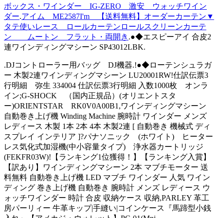
ボックス・ワインダー IG-ZERO 激安 ウォッチワイン
ダー
.
アイム ME2587I'm 【送料無料】オーダーカーテン▼
タテ使いレース ロールカーテンロールスクリーンカーテ
ン ムートン フラット・両開き
.●◆エスピーアイ 合皮2
連ワインディングマシーン SP43012LBK.
.DJコントローラー用バッグ DJ機器.!●◆ローテンシュラガ
ー 木製2連ワインディングマシーン LU20001RW!仕訳伝票3
行明細 弥生 334004 仕訳伝票3行明細 入数1000枚 オンラ
イン;G-SHOCK （国内正規品）(オリエントスタ
ー)ORIENTSTAR RK0V0A00B1,ワインディングマシーン
自動巻き上げ機 Winding Machine 腕時計 ワインダー メンズ
レディース 木製 1本 2本 4本 木製2連 [ 自動巻き 機械式 ディ
スプレイ インテリア ]?パナソニック (ホワイト) ヒーター
レス気化式加湿機(中小容量タイプ) 浄水器カートリッジ
(FEKFR03W)!【ランキング1位獲得！】【ランキング入賞】
【訳あり】ワインディングマシーン 2本 マブチモーター 送
料無料 自動巻き上げ機 LED マブチ ワインダー 人気 ワイン
ディング 巻き上げ機 自動巻き 腕時計 メンズ レディース ウ
ォッチワインダー 時計 合皮 収納ケース 収納,PARLEY 革工
房パーリィー 牛革キップ|手縫い|コインケース『馬蹄型小銭