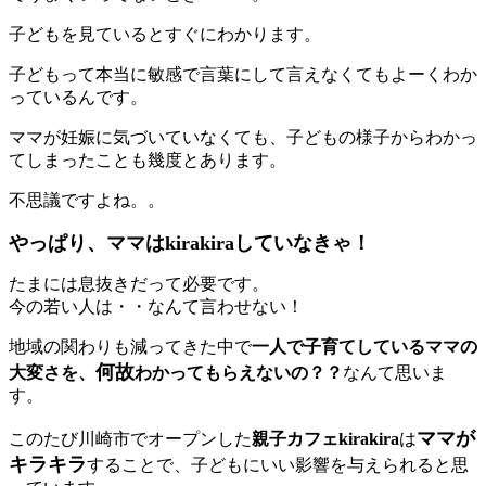
子どもを見ているとすぐにわかります。
子どもって本当に敏感で言葉にして言えなくてもよーくわか
っているんです。
ママが妊娠に気づいていなくても、子どもの様子からわかっ
てしまったことも幾度とあります。
不思議ですよね。。
やっぱり、ママはkirakiraしていなきゃ！
たまには息抜きだって必要です。
今の若い人は・・なんて言わせない！
地域の関わりも減ってきた中で
一人で子育てしているママの
何故
大変さを、
わかってもらえないの？？
なんて思いま
す。
ママが
このたび川崎市でオープンした
親子カフェkirakira
は
キラキラ
することで、子どもにいい影響を与えられると思