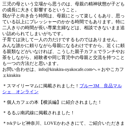
三児の母という立場から思うのは、母親の精神状態が子ども
の成長に大きく影響するということ。
我が子と向き合う時間は、母親にとって楽しくもあり、思っ
ている以上にプレッシャーのかかる時間でもあります。特に
二人きりの時間が長い専業主婦などは、相談できないまま追
い詰められてしまいがちです。
子育ては決して一人の力だけでするものではありません。
みんな誰かに頼りながら母親になるわけですから、近くに頼
る親類などがいなければ、こうした親子カフェでランチやお
茶をしながら、経験者や同じ育児中の母親と交流を持つこと
も一つの方法だと思います。
お問い合わせは、
info@kirakira-oyakocafe.com
へ＝おやこカフ
ェkirakira
＊スマイリーマムに掲載されました！
ブルー3M 良品マル
シェ オンライン
＊個人カフェの本【横浜編】に紹介されました！
＊るるぶ南武線に掲載されました！
＊tvkテレビ神奈川、LOVEかわさきにて、ご紹介いただきま