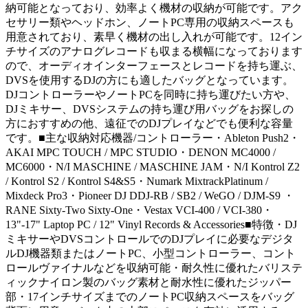
納可能となっており、効率よく機材の収納が可能です。アク
セサリー類やヘッドホン、ノートPC専用の収納スペースも
用意されており、素早く機材の出し入れが可能です。12イン
チサイズのアナログレコードも収まる横幅になっております
ので、オーディオインターフェースとレコードを持ち運ぶ、
DVSを使用するDJの方にも適したバッグとなっています。
DJコントローラーやノートPCを同時に持ち運びたい方や、
DJミキサー、DVSシステムの持ち運び用バッグをお探しの
方におすすめの他、遠征でのDJプレイなどでも便利な容量
です。■主な収納対応機器/コントローラー・Ableton Push2・
AKAI MPC TOUCH / MPC STUDIO・DENON MC4000 /
MC6000・N/I MASCHINE / MASCHINE JAM・N/I Kontrol Z2
/ Kontrol S2 / Kontrol S4&S5・Numark MixtrackPlatinum /
Mixdeck Pro3・Pioneer DJ DDJ-RB / SB2 / WeGO / DJM-S9 ・
RANE Sixty-Two Sixty-One・Vestax VCI-400 / VCI-380・
13"-17" Laptop PC / 12" Vinyl Records & Accessories■特徴・DJ
ミキサーやDVSコントロールでのDJプレイに必要なデジタ
ルDJ機器類またはノートPC、小型コントローラー、コント
ロールヴァイナルなどを収納可能・耐久性に優れたバリステ
ィックナイロン製のバッグ素材と耐水性に優れたジッパー
部・17インチサイズまでのノートPC収納スペースをバッグ