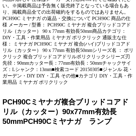
い。※掲載商品は予告無く販売終了となっている場合もあ
り、掲載商品全ての出荷確約をするものではありません。
PCH90C ミヤナガ の返品・交換について PCH90C 商品の仕
様 メーカー / 型番： PCH90C ミヤナガ 複合ブリッドコアド
リル（カッター） 90 x 77mm 有効長50mm商品カテゴリ：
DIY・工具・作業用品 ミヤナガ ポリクリック 通販主な仕
様： ミヤナガ PCH90C ミヤナガ 複合(ハイ)ブリッドコアド
リル（カッター） 90 x 77mm 有効長50mmシリーズ名 ： ポリ
クリック 複合ブリッドコアドリルポリクリックシリーズ刃
先径：90mmカッター長：77mm有効長：50mmチャックサイ
ズ：Lシャンク：13mm■検索コード 20150305■ジャンル 花・
ガーデン・DIY DIY・工具 その他■カテゴリ DIY・工具・作
業用品 ミヤナガ ポリクリック
PCH90Cミヤナガ複合ブリッドコアド
リル（カッター）90x77mm有効長
50mmPCH90Cミヤナガ ランプ