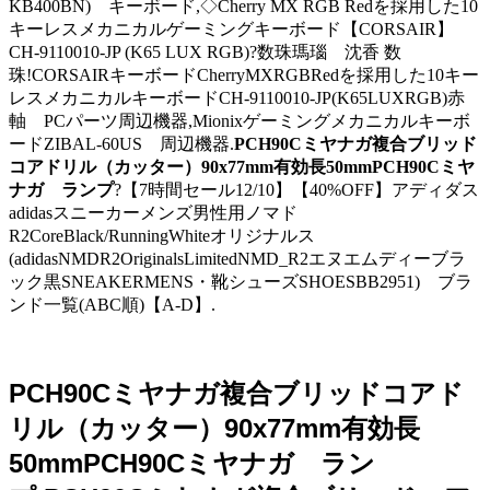
KB400BN) キーボード,◇Cherry MX RGB Redを採用した10
キーレスメカニカルゲーミングキーボード【CORSAIR】
CH-9110010-JP (K65 LUX RGB)?数珠瑪瑙 沈香 数
珠!CORSAIRキーボードCherryMXRGBRedを採用した10キー
レスメカニカルキーボードCH-9110010-JP(K65LUXRGB)赤
軸 PCパーツ周辺機器,Mionixゲーミングメカニカルキーボ
ードZIBAL-60US 周辺機器.
PCH90Cミヤナガ複合ブリッド
コアドリル（カッター）90x77mm有効長50mmPCH90Cミヤ
ナガ ランプ
?【7時間セール12/10】【40%OFF】アディダス
adidasスニーカーメンズ男性用ノマド
R2CoreBlack/RunningWhiteオリジナルス
(adidasNMDR2OriginalsLimitedNMD_R2エヌエムディーブラ
ック黒SNEAKERMENS・靴シューズSHOESBB2951) ブラ
ンド一覧(ABC順)【A-D】.
PCH90Cミヤナガ複合ブリッドコアド
リル（カッター）90x77mm有効長
50mmPCH90Cミヤナガ ラン