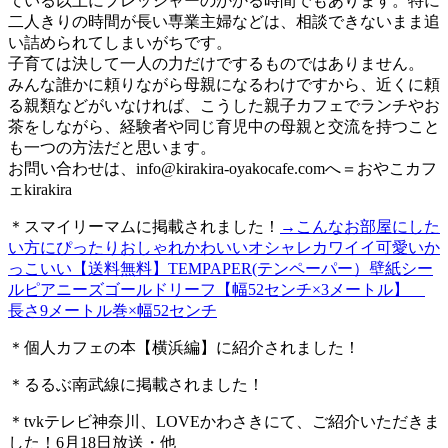
ている以上にプレッシャーのかかる時間でもあります。特に
二人きりの時間が長い専業主婦などは、相談できないまま追
い詰められてしまいがちです。
子育ては決して一人の力だけでするものではありません。
みんな誰かに頼りながら母親になるわけですから、近くに頼
る親類などがいなければ、こうした親子カフェでランチやお
茶をしながら、経験者や同じ育児中の母親と交流を持つこと
も一つの方法だと思います。
お問い合わせは、
info@kirakira-oyakocafe.com
へ＝おやこカフ
ェkirakira
＊スマイリーマムに掲載されました！
→こんなお部屋にした
い方にぴったりおしゃれかわいいオシャレカワイイ可愛いか
っこいい【送料無料】TEMPAPER(テンペーパー）壁紙シー
ルピアニーズゴールドリーフ【幅52センチ×3メートル】
長さ9メートル巻×幅52センチ
＊個人カフェの本【横浜編】に紹介されました！
＊るるぶ南武線に掲載されました！
＊tvkテレビ神奈川、LOVEかわさきにて、ご紹介いただきま
した！6月18日放送・他