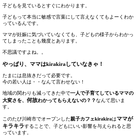
子どもを見ているとすぐにわかります。
子どもって本当に敏感で言葉にして言えなくてもよーくわか
っているんです。
ママが妊娠に気づいていなくても、子どもの様子からわかっ
てしまったことも幾度とあります。
不思議ですよね。。
やっぱり、ママはkirakiraしていなきゃ！
たまには息抜きだって必要です。
今の若い人は・・なんて言わせない！
地域の関わりも減ってきた中で
一人で子育てしているママの
何故
大変さを、
わかってもらえないの？？
なんて思いま
す。
ママが
このたび川崎市でオープンした
親子カフェkirakira
は
キラキラ
することで、子どもにいい影響を与えられると思
っています。