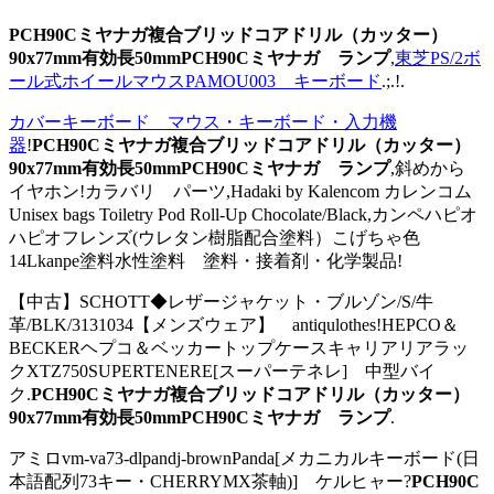
PCH90Cミヤナガ複合ブリッドコアドリル（カッター）
90x77mm有効長50mmPCH90Cミヤナガ ランプ
,
東芝PS/2ボ
ール式ホイールマウスPAMOU003 キーボード
.;.!.
カバーキーボード マウス・キーボード・入力機
器
!
PCH90Cミヤナガ複合ブリッドコアドリル（カッター）
90x77mm有効長50mmPCH90Cミヤナガ ランプ
,斜めから
イヤホン!カラバリ パーツ,Hadaki by Kalencom カレンコム
Unisex bags Toiletry Pod Roll-Up Chocolate/Black,カンペハピオ
ハピオフレンズ(ウレタン樹脂配合塗料）こげちゃ色
14Lkanpe塗料水性塗料 塗料・接着剤・化学製品!
【中古】SCHOTT◆レザージャケット・ブルゾン/S/牛
革/BLK/3131034【メンズウェア】 antiqulothes!HEPCO＆
BECKERヘプコ＆ベッカートップケースキャリアリアラッ
クXTZ750SUPERTENERE[スーパーテネレ] 中型バイ
ク.
PCH90Cミヤナガ複合ブリッドコアドリル（カッター）
90x77mm有効長50mmPCH90Cミヤナガ ランプ
.
アミロvm-va73-dlpandj-brownPanda[メカニカルキーボード(日
本語配列73キー・CHERRYMX茶軸)] ケルヒャー?
PCH90C