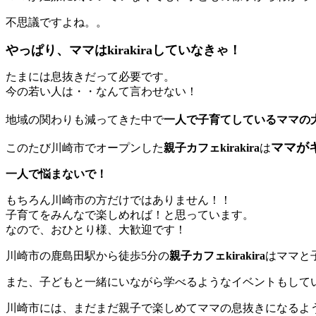
不思議ですよね。。
やっぱり、ママはkirakiraしていなきゃ！
たまには息抜きだって必要です。
今の若い人は・・なんて言わせない！
地域の関わりも減ってきた中で
一人で子育てしているママの
ママが
このたび川崎市でオープンした
親子カフェkirakira
は
一人で悩まないで！
もちろん川崎市の方だけではありません！！
子育てをみんなで楽しめれば！と思っています。
なので、おひとり様、大歓迎です！
川崎市の鹿島田駅から徒歩5分の
親子カフェkirakira
はママと
また、子どもと一緒にいながら学べるようなイベントもして
川崎市には、まだまだ親子で楽しめてママの息抜きになるよ