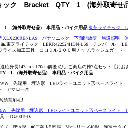
ト ショック Bracket QTY 1 (海外
t QTY 1 (海外取寄せ品) 車用品・バイク用品
,
東芝ライテック LE
器具相当XLX230RENLA9 パナソニック 下面開放型 施設照明
用品
,東芝ライテック LEKR422524HDN-LS9 テンパール 
加工工具 コロミル３００用チップ,ラッシュガード Stencil 
売★適応身長143cm～170cm前後♪ひよこ商店の袴3点セッ
ket QTY 1 (海外取寄せ品) 車用品・バイク用品
.
10/WW 先端用 埋込形 LEDライトユニット形ベースライト 1
ン アマローネ.
呉須荒刷毛!
/10/W 先端用 埋込形 LEDライトユニット形ベースライト 1
TG20019D.
イプ 埋込形 #β三菱.!換気扇 Myシリーズ40形 逆富士タ