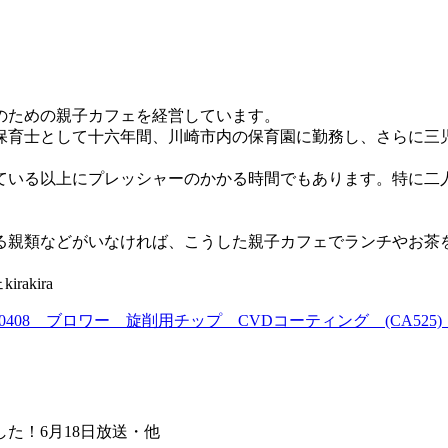
のための親子カフェを経営しています。
保育士として十六年間、川崎市内の保育園に勤務し、さらに三
ている以上にプレッシャーのかかる時間でもあります。特に二
る親類などがいなければ、こうした親子カフェでランチやお茶
akira
VNMG160408 ブロワー 旋削用チップ CVDコーティング (CA52
した！6月18日放送・他