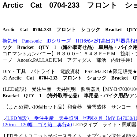
Arctic Cat 0704-233 フロン
Arctic Cat 0704-233 フロント ショック Bracke
換気扇 Panasonic iDシリーズ Hf16形×2灯高出力型
ック Bracket QTY 1 (海外取寄せ品) 車用品・バイク
コロマントカンパニー】Ｒ３００−１６４８Ｅ−ＰＭ 旋削・フライス
ーブ Anorak,PALLADIUM アディダス 部活 内野手用!
DIY・工具 パトライト 電設資材 PSE-M2-R!★限定販
の.
Arctic Cat 0704-233 フロント ショック Brac
{LED施設} 受注生産 天井照明 照明器具【MY-B47030/
Bracket QTY 1 (海外取寄せ品) 車用品・バイク用品
!ア
.【まとめ買い10個セット品】和食器 岩雫盛鉢 サンヨー 
,,
{LED施設} 受注生産 天井照明 照明器具【MY-B47030
120cm 120幅 ゴミ箱 奥行40
.LEDタイプ ライト・照明器具 
.LEDライトユニット形ベースライト オプション取付可能タ