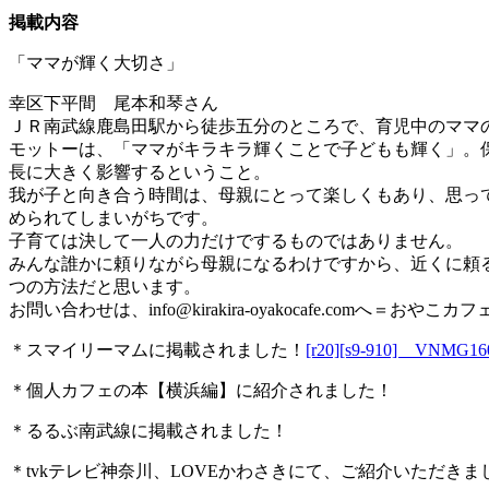
掲載内容
「ママが輝く大切さ」
幸区下平間 尾本和琴さん
ＪＲ南武線鹿島田駅から徒歩五分のところで、育児中のママ
モットーは、「ママがキラキラ輝くことで子どもも輝く」。
長に大きく影響するということ。
我が子と向き合う時間は、母親にとって楽しくもあり、思っ
められてしまいがちです。
子育ては決して一人の力だけでするものではありません。
みんな誰かに頼りながら母親になるわけですから、近くに頼
つの方法だと思います。
お問い合わせは、
info@kirakira-oyakocafe.com
へ＝おやこカフェkir
＊スマイリーマムに掲載されました！
[r20][s9-910] 
＊個人カフェの本【横浜編】に紹介されました！
＊るるぶ南武線に掲載されました！
＊tvkテレビ神奈川、LOVEかわさきにて、ご紹介いただきま