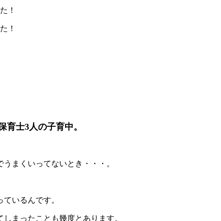
した！
した！
保育士3人の子育中。
でうまくいってないとき・・・。
っているんです。
てしまったことも幾度とあります。