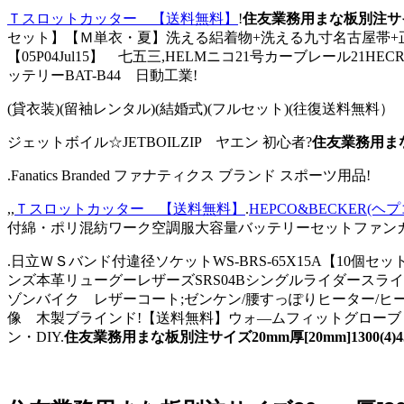
Ｔスロットカッター 【送料無料】
!
住友業務用まな板別注サイズ2
セット】【Ｍ単衣・夏】洗える絽着物+洗える九寸名古屋帯+正絹夏
【05P04Jul15】 七五三,HELMニコ21号カーブレール21H
ッテリーBAT-B44 日動工業!
(貸衣装)(留袖レンタル)(結婚式)(フルセット)(往復送料無料） 
ジェットボイル☆JETBOILZIP ヤエン 初心者?
住友業務用まな板
.Fanatics Branded ファナティクス ブランド スポーツ用品!
,,
Ｔスロットカッター 【送料無料】
.
HEPCO&BECKER(ヘ
付綿・ポリ混紡ワーク空調服大容量バッテリーセットファンカラー:グ
.日立ＷＳバンド付違径ソケットWS-BRS-65X15A【10個
ンズ本革リューグーレザーズSRS04Bシングルライダース
ゾンバイク レザーコート;ゼンケン/腰すっぽりヒーター/ヒーター
像 木製ブラインド!【送料無料】ウォ—ムフィットグローブ 季節商品,
ン・DIY.
住友業務用まな板別注サイズ20mm厚[20mm]1300(4)