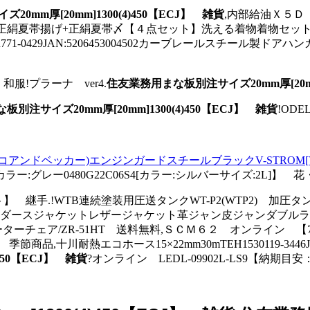
0mm厚[20mm]1300(4)450【ECJ】 雑貨
,内部給油Ｘ５Ｄ 
帯揚げ+正絹夏帯〆【４点セット】洗える着物着物セット小紋古典柄
ECR771-0429JAN:5206453004502カーブレールスチー
和服!プラーナ ver4.
住友業務用まな板別注サイズ20mm厚[20mm]
別注サイズ20mm厚[20mm]1300(4)450【ECJ】 雑貨
!ODE
プコアンドベッカー)エンジンガードスチールブラックV-STROM[V-スト
レー0480G22C06S4[カラー:シルバーサイズ:2L]】 花・
セット】 継手.!WTB連続塗装用圧送タンクWT-P2(WTP2)
ライダースジャケットレザージャケット革ジャン皮ジャンダブル
チェア/ZR-51HT 送料無料,ＳＣＭ６２ オンライン 【77
十川耐熱エコホース15×22mm30mTEH1530119-3446J
450【ECJ】 雑貨
?オンライン LEDL-09902L-LS9【納期