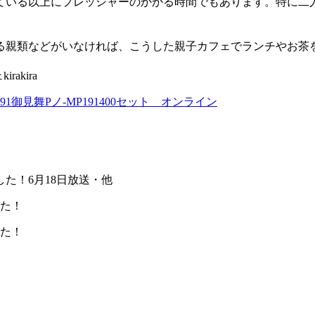
ている以上にプレッシャーのかかる時間でもあります。特に二
る親類などがいなければ、こうした親子カフェでランチやお茶
akira
1御見舞Pノ-MP191400セット オンライン
した！6月18日放送・他
した！
した！