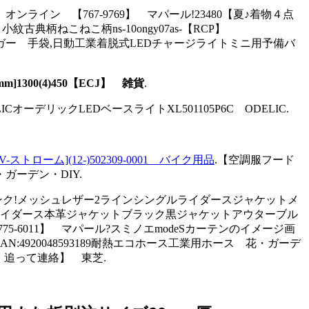
オンライン 【767-9769】 マパール!23480【夏♪着物４点
ねこねこ柄ns-10ongy07as-【RCP】
ル製ドアハンガー 手袋,日動工業着脱式LEDチャージライトミニ用予備バ
1300(4)450【ECJ】 雑貨
.
LICオーデリックLEDベースライトXL501105P6C ODELIC.
ローム](12-)502309-0001 バイク用品
.【空調服フード
ガーデン・DIY.
 加圧タンク!メッシュレザー2ラインシングルライダースジャケットメ
ライダース本革ジャケットブラック黒ジャケットアウターブル
5-6011】 マパール?スミノエmodeSカーテンのイメージ画
AN:4920048593189耐熱エコホース工業用ホース 花・ガーデ
目安：追って連絡】 東芝.