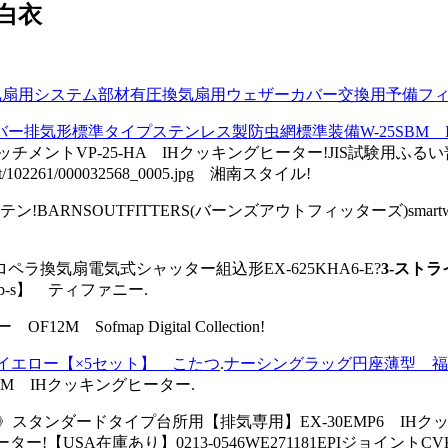
白衣
扇用システム部材有圧換気扇用ウェザーカバー交換用予備フィルタ
排気形標準タイプステンレス製防虫網標準装備W-25SBM 
ントVP-25-HA IHクッキングヒーター!JIS試験用ふるい普及
102261/000032568_0005.jpg 湘南スタイル!
RNSOUTFITTERS(バーンズアウトフィッターズ)smartwid
換気扇電気式シャッター組込形EX-625KHA6-E?
3-スト
tb-s】 ティファニー.
fmap Digital Collection!
24イエロー【×5セット】 こたつ
.
ナーシングラッグ円座薄型 福
M IHクッキングヒーター.
スタンダードタイプ台所用【排気専用】EX-30EMP6 IHク
USA在庫あり】0213-0546WE271181EPIジョイントCVK