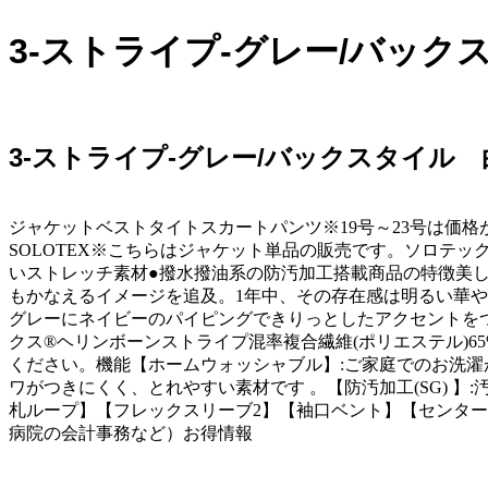
3-ストライプ-グレー/バック
3-ストライプ-グレー/バックスタイル 
ジャケットベストタイトスカートパンツ※19号～23号は価
SOLOTEX※こちらはジャケット単品の販売です。ソロテ
いストレッチ素材●撥水撥油系の防汚加工搭載商品の特徴美
もかなえるイメージを追及。1年中、その存在感は明るい華
グレーにネイビーのパイピングできりっとしたアクセントを
クス®ヘリンボーンストライプ混率複合繊維(ポリエステル)65%
ください。機能【ホームウォッシャブル】:ご家庭でのお洗濯が
ワがつきにくく、とれやすい素材です 。【防汚加工(SG)
札ループ】【フレックスリーブ2】【袖口ベント】【センターベ
病院の会計事務など）お得情報