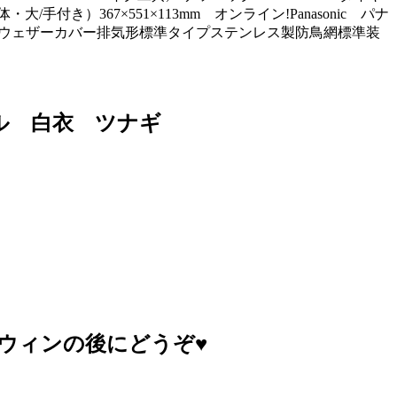
/手付き）367×551×113mm オンライン!Panasonic パナ
用ウェザーカバー排気形標準タイプステンレス製防鳥網標準装
イル 白衣 ツナギ
ウィンの後にどうぞ♥️