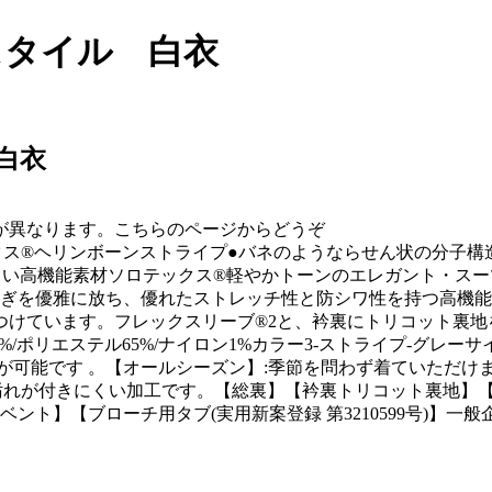
スタイル 白衣
白衣
格が異なります。こちらのページからどうぞ
ックス®ヘリンボーンストライプ●バネのようならせん状の分子
しい高機能素材ソロテックス®軽やかトーンのエレガント・ス
やぎを優雅に放ち、優れたストレッチ性と防シワ性を持つ高機
つけています。フレックスリーブ®2と、衿裏にトリコット裏地
/ポリエステル65%/ナイロン1%カラー3-ストライプ-グレーサ
可能です 。【オールシーズン】:季節を問わず着ていただけます
 】:汚れが付きにくい加工です。【総裏】【衿裏トリコット裏地
ント】【ブローチ用タブ(実用新案登録 第3210599号)】