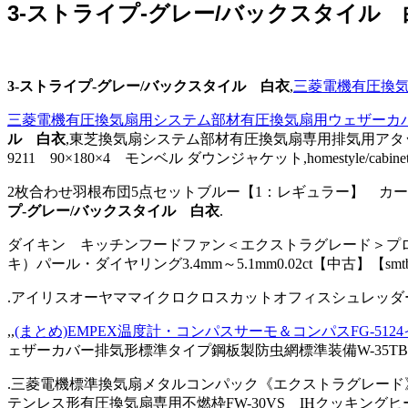
3-ストライプ-グレー/バックスタイル 
3-ストライプ-グレー/バックスタイル 白衣
,
三菱電機有圧換気
三菱電機有圧換気扇用システム部材有圧換気扇用ウェザーカバー
ル 白衣
,東芝換気扇システム部材有圧換気扇専用排気用アタッチメ
9211 90×180×4 モンベル ダウンジャケット,homestyle/cabinet/
2枚合わせ羽根布団5点セットブルー【1：レギュラー】 カーテン!BA
プ-グレー/バックスタイル 白衣
.
ダイキン キッチンフードファン＜エクストラグレード＞プロペラ
キ）パール・ダイヤリング3.4mm～5.1mm0.02ct【中古】【sm
.アイリスオーヤママイクロクロスカットオフィスシュレッダー OF12M So
,,
(まとめ)EMPEX温度計・コンパスサーモ＆コンパスFG-51
ェザーカバー排気形標準タイプ鋼板製防虫網標準装備W-35TB
.三菱電機標準換気扇メタルコンパック《エクストラグレード》
テンレス形有圧換気扇専用不燃枠FW-30VS IHクッキングヒーター!【