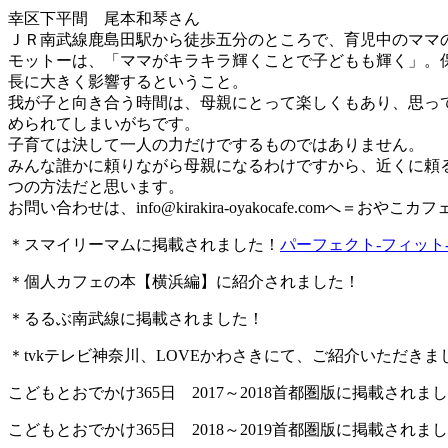
幸区下平間 尾本和琴さん
ＪＲ南武線鹿島田駅から徒歩五分のところで、育児中のママ
モットーは、「ママがキラキラ輝くことで子どもも輝く」。
長に大きく影響するということ。
我が子と向き合う時間は、母親にとって楽しくもあり、思っ
められてしまいがちです。
子育ては決して一人の力だけでするものではありません。
みんな誰かに頼りながら母親になるわけですから、近くに頼
つの方法だと思います。
お問い合わせは、
info@kirakira-oyakocafe.com
へ＝おやこカフェkir
＊スマイリーマムに掲載されました！
パーフェクト-フィット-グループ-
＊個人カフェの本【横浜編】に紹介されました！
＊るるぶ南武線に掲載されました！
＊tvkテレビ神奈川、LOVEかわさきにて、ご紹介いただきま
こどもとおでかけ365日 2017～2018首都圏版に掲載されま
こどもとおでかけ365日 2018～2019首都圏版に掲載されま