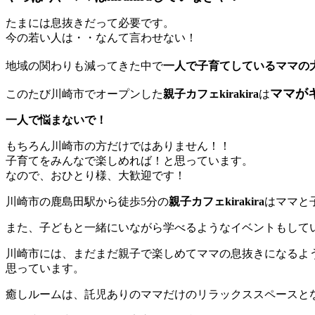
たまには息抜きだって必要です。
今の若い人は・・なんて言わせない！
地域の関わりも減ってきた中で
一人で子育てしているママの
ママが
このたび川崎市でオープンした
親子カフェkirakira
は
一人で悩まないで！
もちろん川崎市の方だけではありません！！
子育てをみんなで楽しめれば！と思っています。
なので、おひとり様、大歓迎です！
川崎市の鹿島田駅から徒歩5分の
親子カフェkirakira
はママと
また、子どもと一緒にいながら学べるようなイベントもして
川崎市には、まだまだ親子で楽しめてママの息抜きになるよ
思っています。
癒しルームは、託児ありのママだけのリラックススペースと