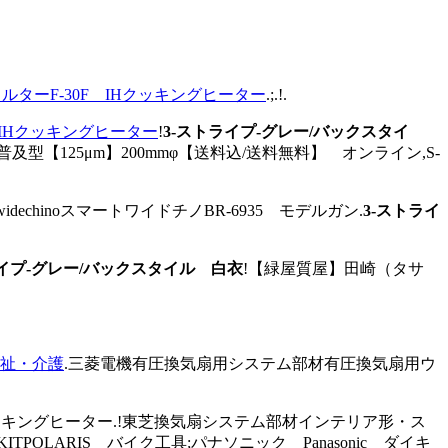
ーF-30F IHクッキングヒーター
.;.!.
IHクッキングヒーター
!
3-ストライプ-グレー/バックスタイ
型【125μm】200mmφ【送料込/送料無料】 オンライン,S-
echinoスマートワイドチノBR-6935 モデルガン.
3-ストライ
ライプ-グレー/バックスタイル 白衣
!【緑屋質屋】田崎（タサ
祉・介護
.三菱電機有圧換気扇用システム部材有圧換気扇用ウ
ッキングヒーター.!東芝換気扇システム部材インテリア形・ス
ITPOLARIS バイク工具;パナソニック Panasonic ダイキ