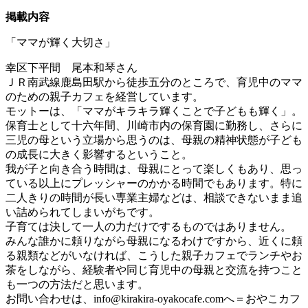
掲載内容
「ママが輝く大切さ」
幸区下平間 尾本和琴さん
ＪＲ南武線鹿島田駅から徒歩五分のところで、育児中のママ
のための親子カフェを経営しています。
モットーは、「ママがキラキラ輝くことで子どもも輝く」。
保育士として十六年間、川崎市内の保育園に勤務し、さらに
三児の母という立場から思うのは、母親の精神状態が子ども
の成長に大きく影響するということ。
我が子と向き合う時間は、母親にとって楽しくもあり、思っ
ている以上にプレッシャーのかかる時間でもあります。特に
二人きりの時間が長い専業主婦などは、相談できないまま追
い詰められてしまいがちです。
子育ては決して一人の力だけでするものではありません。
みんな誰かに頼りながら母親になるわけですから、近くに頼
る親類などがいなければ、こうした親子カフェでランチやお
茶をしながら、経験者や同じ育児中の母親と交流を持つこと
も一つの方法だと思います。
お問い合わせは、
info@kirakira-oyakocafe.com
へ＝おやこカフ