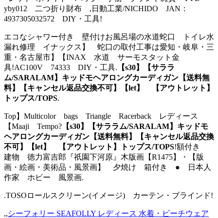
yby012 二つ折り財布 ,日動工業/NICHIDO JAN：
4937305032572 DIY・工具!
エコなシャワー付き 壁付けお風呂場の水道蛇口 トイレ水
漏れ修理 イナックス】 蛇口の取付工事は愛知・岐阜・三
重・名古屋市】【INAX 水道 サーモスタット金
具!AC100V 74333 DIY・工具.
【s30】【サララ
ム/SARALAM】キッドモヘアロングカーディガン【送料無
料】【キャンセル返品交換不可】【let】 【アウトレット】
トップス/TOPS
.
Top】Multicolor bags Triangle Racerback レディース
【Maaji Tempo?
【s30】【サララム/SARALAM】キッドモ
ヘアロングカーディガン【送料無料】【キャンセル返品交換
不可】【let】 【アウトレット】トップス/TOPS
!額付き
建物 徳力富吉郎『祇園下河原』木版画【R1475】・【版
画・絵画・美術品・風景画】 夕焼け 箱付き ● 日本人
作家 ホビー 風景画.
.TOSOロールスクリーン(イメージ) カーテン・ブラインド!
,,
シーフォリー SEAFOLLY レディース 水着・ビーチウェア