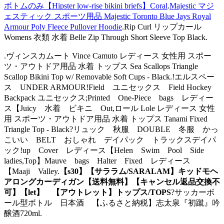
ボトムのみ【Hipster low-rise bikini briefs】Coral
.
Majestic マジ
ェスティック スポーツ用品 Majestic Toronto Blue Jays Royal
Armour Poly Fleece Pullover Hoodie
.Rip Curl リップカール
Womens 衣類 水着 Belle Zip Through Short Sleeve Top Black.
.ヴィンスカムート Vince Camuto レディース 女性用 スポー
ツ・アウトドア用品 水着 トップス Sea Scallops Triangle
Scallop Bikini Top w/ Removable Soft Cups - Black.!エルスペー
ス UNDER ARMOUR!Field ユニセックス Field Hockey
Backpack ユニセックス;Printed One-Piece bags レディー
ス【Juicy 水着 ビキニ Out,ロール Lole レディース 女性
用 スポーツ・アウトドア用品 水着 トップス Tanami Fixed
Triangle Top - Black?リュック 秋服 DOUBLE 冬服 かっ
こいい BELT おしゃれ デイパック トラックスデイパ
ック!up Cover レディース【Helen Swim Pool Side
ladies,Top】Mauve bags Halter Fixed レディース
【Maaji Valley.
【s30】【サララム/SARALAM】キッドモヘ
アロングカーディガン【送料無料】【キャンセル返品交換不
可】【let】 【アウトレット】トップス/TOPS
?サッカーボ
ール型ボトル 日本酒 【ふるさと納税】志太泉『初蹴』吟
醸酒720ml.