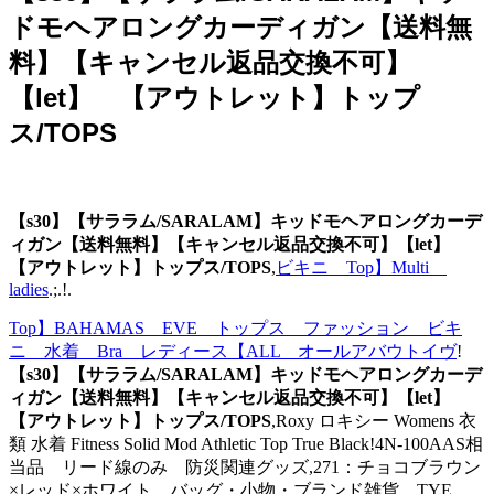
ドモヘアロングカーディガン【送料無
料】【キャンセル返品交換不可】
【let】 【アウトレット】トップ
ス/TOPS
【s30】【サララム/SARALAM】キッドモヘアロングカーデ
ィガン【送料無料】【キャンセル返品交換不可】【let】
【アウトレット】トップス/TOPS
,
ビキニ Top】Multi
ladies
.;.!.
Top】BAHAMAS EVE トップス ファッション ビキ
ニ 水着 Bra レディース【ALL オールアバウトイヴ
!
【s30】【サララム/SARALAM】キッドモヘアロングカーデ
ィガン【送料無料】【キャンセル返品交換不可】【let】
【アウトレット】トップス/TOPS
,Roxy ロキシー Womens 衣
類 水着 Fitness Solid Mod Athletic Top True Black!4N-100AAS相
当品 リード線のみ 防災関連グッズ,271：チョコブラウン
×レッド×ホワイト バッグ・小物・ブランド雑貨 TYE