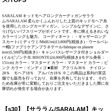
SARALAM キッドモヘアロングカーディガンサララ
ム/SARALAM 柔らかくふんわりした上質のキッドモヘア糸
を使用したロングカーディガン。シンプルなデザインに、さ
りげないパフスリーブがポイントです。冬に映えるきれいな
カラーリングも魅力。 コーディネート：・ギャザーロング
スカート(ミディウミ/MidiUmi)13,800円(税抜き)・ウールベレ
ー帽(ファブリケアンプラネテール/fabrique en planete
terre)5,500円(税抜き)・キャンバスレザーフタ付きショルダー
(イルビゾンテ/IL BISONTE)24,000円(税抜き)(モデル身長：
151cm) カラー：マスタード カラー：マスタード カラー：ピ
ンク カラー：インディゴ ■素材 アクリル36％ ナイロン
28％ モヘア18％ アルパカ18％ ※この商品は系列の実店
舗でも販売を行っており、在庫を共有しております。 その
ため在庫が常に変動しておりご注文をいただきました際に在
庫切れが発生する場合があります。
【s30】【サララム/SARALAM】キッ