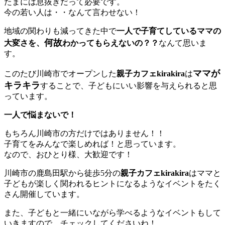
たまには息抜きだって必要です。
今の若い人は・・なんて言わせない！
地域の関わりも減ってきた中で
一人で子育てしているママの
何故
大変さを、
わかってもらえないの？？
なんて思いま
す。
ママが
このたび川崎市でオープンした
親子カフェkirakira
は
キラキラ
することで、子どもにいい影響を与えられると思
っています。
一人で悩まないで！
もちろん川崎市の方だけではありません！！
子育てをみんなで楽しめれば！と思っています。
なので、おひとり様、大歓迎です！
川崎市の鹿島田駅から徒歩5分の
親子カフェkirakira
はママと
子どもが楽しく関われるヒントになるようなイベントをたく
さん開催しています。
また、子どもと一緒にいながら学べるようなイベントもして
いきますので、チェックしてくださいね！