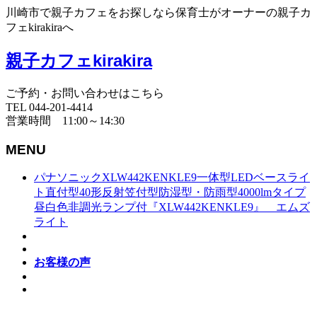
川崎市で親子カフェをお探しなら保育士がオーナーの親子カ
フェkirakiraへ
親子カフェkirakira
ご予約・お問い合わせはこちら
TEL 044-201-4414
営業時間 11:00～14:30
MENU
パナソニックXLW442KENKLE9一体型LEDベースライ
ト直付型40形反射笠付型防湿型・防雨型4000lmタイプ
昼白色非調光ランプ付『XLW442KENKLE9』 エムズ
ライト
お客様の声