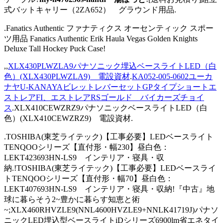
式バットキャリー（2ZA652） グラウンド用品.
.Fanatics Authentic ファナティクス オーセンティック スポー
ツ用品 Fanatics Authentic Erik Haula Vegas Golden Knights
Deluxe Tall Hockey Puck Case!
,,
XLX430PLWZLA9パナソニック埋込ベースライトLED（白
色）(XLX430PLWZLA9) 電設資材
.
KA052-005-0602ユーカ
ナヤU-KANAYAビレットレバーセットGPタイプショートエ
ストレアFI、エストレアRSゴールド バイカーズチョイ
ス
.XLX410CEWZRZ9パナソニックベースライトLED（白
色）(XLX410CEWZRZ9) 電設資材.
.TOSHIBA(東芝ライテック)【工事必要】LEDベースライト
TENQOOシリーズ【直付形・幅230】昼白色：
LEKT423693HN-LS9 インテリア・寝具・収
納.!TOSHIBA(東芝ライテック)【工事必要】LEDベースライ
トTENQOOシリーズ【直付形・幅70】昼白色：
LEKT407693HN-LS9 インテリア・寝具・収納!『中古』地
球に暮らそう2~豊かに暮らす知恵と術
~;XLX460RHVZLE9(NNL4600HVZLE9+NNLK41719J)パナソ
ニックLED埋込型ベースライトiDシリーズ6900lm省エネタイ