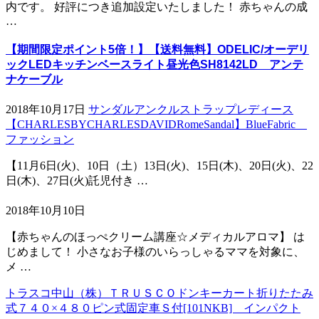
内です。 好評につき追加設定いたしました！ 赤ちゃんの成
…
【期間限定ポイント5倍！】【送料無料】ODELIC/オーデリ
ックLEDキッチンベースライト昼光色SH8142LD アンテ
ナケーブル
2018年10月17日
サンダルアンクルストラップレディース
【CHARLESBYCHARLESDAVIDRomeSandal】BlueFabric
ファッション
【11月6日(火)、10日（土）13日(火)、15日(木)、20日(火)、22
日(木)、27日(火)託児付き …
2018年10月10日
【赤ちゃんのほっぺクリーム講座☆メディカルアロマ】 は
じめまして！ 小さなお子様のいらっしゃるママを対象に、
メ …
トラスコ中山（株）ＴＲＵＳＣＯドンキーカート折りたたみ
式７４０×４８０ピン式固定車Ｓ付[101NKB] インパクト