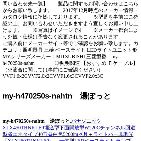
問い合わせ先一覧】 製品に関するお問い合わせはこちら
からお願い致します。 2017年12月時点のメーカー情報・
カタログ情報に準拠しております。 ※型番を事前にご確
認の上、お問い合わせいただきますよう宜しくお願い申し上
げます。 ※写真はイメージです ※メーカー都合によ
り外観・仕様は予告なく変更されることがあります。
ご購入前にメーカーサイト等でご確認をお願い致します。カ
テゴリ：照明器具 三菱 ベースライト LEDライトユニット形
MYシリーズメーカー：MITSUBISHI 三菱型番：my-
h470250s-nahtn ◎照明関連 【おすすめ Ｆケーブル】
（※適合に関しては事前にご確認ください）
VVF1.6x2CVVF2.0x2CVVF1.6x3CVVF2.0x3C
my-h470250s-nahtn 湯ぽっと
my-h470250s-nahtn 湯ぽっと
,
パナソニック
XLX450THNKLE9埋込型下面開放型W220Cチャンネル回避
型省エネタイプ40形昼白色5200lm器具＋ライトバー非調光
『XLX450THNKLE9』 一体型LEDベースライト ランプ