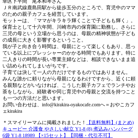
幸区下平間 尾本和琴さん
ＪＲ南武線鹿島田駅から徒歩五分のところで、育児中のママ
のための親子カフェを経営しています。
モットーは、「ママがキラキラ輝くことで子どもも輝く」。
保育士として十六年間、川崎市内の保育園に勤務し、さらに
三児の母という立場から思うのは、母親の精神状態が子ども
の成長に大きく影響するということ。
我が子と向き合う時間は、母親にとって楽しくもあり、思っ
ている以上にプレッシャーのかかる時間でもあります。特に
二人きりの時間が長い専業主婦などは、相談できないまま追
い詰められてしまいがちです。
子育ては決して一人の力だけでするものではありません。
みんな誰かに頼りながら母親になるわけですから、近くに頼
る親類などがいなければ、こうした親子カフェでランチやお
茶をしながら、経験者や同じ育児中の母親と交流を持つこと
も一つの方法だと思います。
お問い合わせは、
info@kirakira-oyakocafe.com
へ＝おやこカフ
ェkirakira
＊スマイリーマムに掲載されました！
【送料無料】(まとめ)
キューピー 介護食 やさしい献立 Y1-8 (8) 煮込みハンバーグ
6袋 Y1-8 18989 【×15セット】【同梱・代引不可】