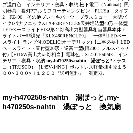
プ温白色 インテリア・寝具・収納,松下電工（National）照
明器具 提灯?アルミフローティングピン PLUSμ タイプ
2 FZ400 その他ブレーキパーツ プラスミュー 大型バ
イク!パナソニックXLX460RENCLE9天井埋込型40形一体型
LEDベースライトHf32形２灯高出力型器具相当器具本体＋
ライトバー非調光『XLX460RENCLE9』 一体型LEDベー
スライト ランプ付,ODELIC(オーデリック)【工事必要】LED
ベースライト・直付型20形・逆富士型(幅230：プルスイッチ
付)【Hf16W高出力x2灯相当】電球色：XL501104P4E イン
テリア・寝具・収納.
my-h470250s-nahtn 湯ぽっと
?トラス
コ（TRUSCO）［L45V-14NG］ボルトレス軽量棚４段１５
００×３００×Ｈ１２００『送料無料』 測定器.
my-h470250s-nahtn 湯ぽっと,my-
h470250s-nahtn 湯ぽっと 換気扇