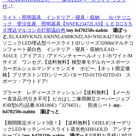
付
.;.!.
ライト・照明器具 インテリア・寝具・収納 βパナソニ
ック 受注生産 照明器具【NNFK23472LA9】ＬＥＤ□３５
０埋込マルコン点灯部温白色
!
my-h470250s-nahtn 湯ぽっ
と
,XLX430VKNZLA9(NNL4300KNZLA9+NNLK42730J)パナ
ソニックLED埋込型ベースライトiDシリーズ3200lmマルチコ
ンフォート昼白色 インテリア・寝具・収納!LEAD・
AIACE（アイアス）/アドベンチャーヘルメット/ホワイト/M
サイズ ワンセグ,【送料無料】模型車モデルカースポーツ
カーポルシェルマンディケンズ＃ ホビー,【ネット限定価
格】ブリヂストンTDシリーズパターTD-01TD-02TD-03 ス
ポーツ・アウトドア!
プラーナ レディースファッション!【送料無料】【メーカ
ー直送品:代引き不可】ピカはしご兼用脚立スーパージョブ
JOB型6尺(品番:JOB180E)『3276651』 防炎シート.
my-
h470250s-nahtn 湯ぽっと
.
【期間限定ポイント5倍！】【送料無料】ODELIC/オーデリ
ックLEDキッチンベースライト昼光色SH8143LD アンテナ
ケーブル?
my-h470250s-nahtn 湯ぽっと
![送料お見積り]組立