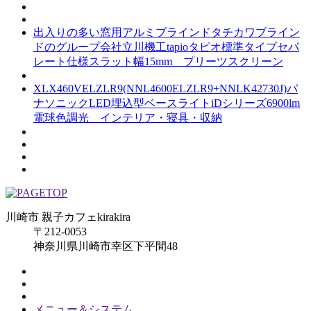
出入りの多い窓用アルミブラインドタチカワブライン
ドのグループ会社立川機工tapioタピオ標準タイプセパ
レート仕様スラット幅15mm プリーツスクリーン
XLX460VELZLR9(NNL4600ELZLR9+NNLK42730J)パ
ナソニックLED埋込型ベースライトiDシリーズ6900lm
電球色調光 インテリア・寝具・収納
川崎市 親子カフェkirakira
〒212-0053
神奈川県川崎市幸区下平間48
メニュー＆システム