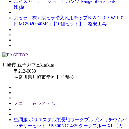
ルイスガーナー ショートパンツ Range Shorts Dark
Night
京セラ（株）京セラ溝入れ用チップＫＷ１０ＫＷ１０
[GMG5020040MG]【10個セット】 格安工具
川崎市 親子カフェkirakira
〒212-0053
神奈川県川崎市幸区下平間48
メニュー＆システム
空調服 ポリエステル製長袖ワークブルゾン リチウムバ
ッテリーセット BP-500NC14S5 ダークブルー XL【カ