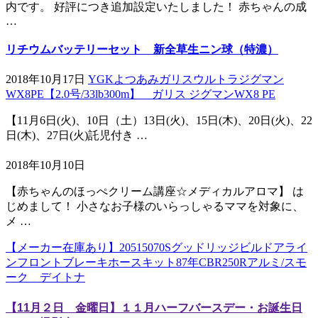
内です。 好評につき追加設定いたしました！ 赤ちゃんの成
…
リチウムバッテリーセット 新全草生ニン球（特濃）
2018年10月17日
YGKよつあみガリスウルトラジグマン
WX8PE【2.0号/33lb300m】 ガリス ジグマンWX8 PE
【11月6日(火)、10日（土）13日(火)、15日(木)、20日(火)、22
日(木)、27日(火)託児付き …
2018年10月10日
【赤ちゃんのほっぺクリーム講座☆メディカルアロマ】 は
じめまして！ 小さなお子様のいらっしゃるママを対象に、
メ …
【メーカー在庫あり】20515070Sグッドリッジビルドアライ
ンフロントブレーキホースキット87年CBR250Rアルミ/スモ
ーク デイトナ
【11月２日 金曜日】１１月ハーフバースデー・お誕生日