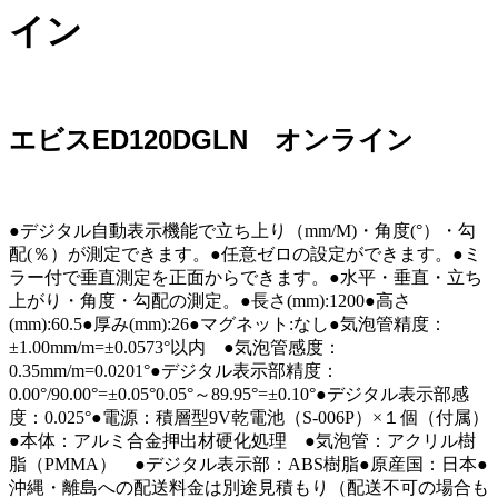
イン
エビスED120DGLN オンライン
●デジタル自動表示機能で立ち上り（mm/M)・角度(°）・勾
配(％）が測定できます。●任意ゼロの設定ができます。●ミ
ラー付で垂直測定を正面からできます。●水平・垂直・立ち
上がり・角度・勾配の測定。●長さ(mm):1200●高さ
(mm):60.5●厚み(mm):26●マグネット:なし●気泡管精度：
±1.00mm/m=±0.0573°以内 ●気泡管感度：
0.35mm/m=0.0201°●デジタル表示部精度：
0.00°/90.00°=±0.05°0.05°～89.95°=±0.10°●デジタル表示部感
度：0.025°●電源：積層型9V乾電池（S-006P）×１個（付属）
●本体：アルミ合金押出材硬化処理 ●気泡管：アクリル樹
脂（PMMA） ●デジタル表示部：ABS樹脂●原産国：日本●
沖縄・離島への配送料金は別途見積もり（配送不可の場合も