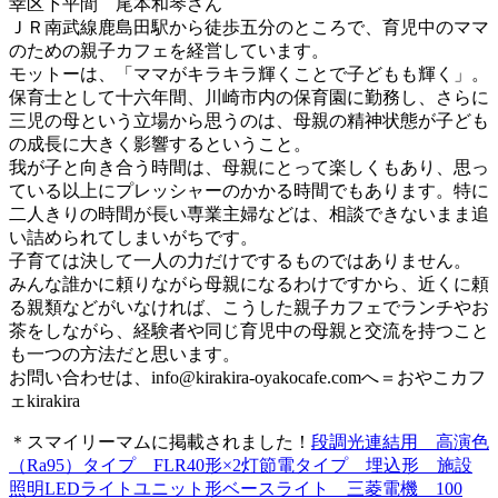
幸区下平間 尾本和琴さん
ＪＲ南武線鹿島田駅から徒歩五分のところで、育児中のママ
のための親子カフェを経営しています。
モットーは、「ママがキラキラ輝くことで子どもも輝く」。
保育士として十六年間、川崎市内の保育園に勤務し、さらに
三児の母という立場から思うのは、母親の精神状態が子ども
の成長に大きく影響するということ。
我が子と向き合う時間は、母親にとって楽しくもあり、思っ
ている以上にプレッシャーのかかる時間でもあります。特に
二人きりの時間が長い専業主婦などは、相談できないまま追
い詰められてしまいがちです。
子育ては決して一人の力だけでするものではありません。
みんな誰かに頼りながら母親になるわけですから、近くに頼
る親類などがいなければ、こうした親子カフェでランチやお
茶をしながら、経験者や同じ育児中の母親と交流を持つこと
も一つの方法だと思います。
お問い合わせは、
info@kirakira-oyakocafe.com
へ＝おやこカフ
ェkirakira
＊スマイリーマムに掲載されました！
段調光連結用 高演色
（Ra95）タイプ FLR40形×2灯節電タイプ 埋込形 施設
照明LEDライトユニット形ベースライト 三菱電機 100