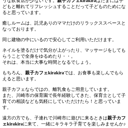
うな飲食店が少ないです。
親子カフェkirakira
はたまには子
どもと離れてリフレッシュすることだって子どものためにな
ると思っています。
癒しルームは、託児ありのママだけのリラックススペースと
なっております。
同じ建物の中にいるので安心してご利用いただけます。
ネイルを塗るだけで気分が上がったり、マッサージをしても
らうことで全身をゆるめたり・・。
それは、本当に大事な時間となるでしょう。
もちろん、
親子カフェkirakira
では、お食事も楽しんでもら
えると思います。
親子カフェならではの、離乳食もご用意しています。
また、川崎市の保育園で長年経験してきた、保育士として子
育ての相談なども気軽にしていただけたら！と思っていま
す。
遠方の方でも、子連れで川崎市に遊びに来るときは
親子カフ
ェkirakira
に来て、一緒にキラキラ子育てを楽しみませんか♪