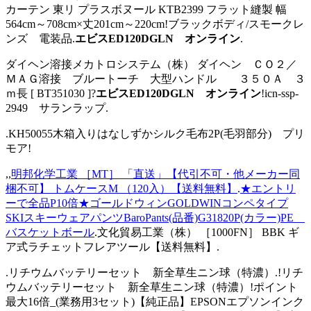
カーテン 東リ プラスボヌール KTB2399 フラット縫製 幅
564cm～708cm×丈201cm～220cm!ブラックボディ/スモークレ
ンズ 電装品.
エビスED120DGLN オンライン
.
ダイヘン溶接メカトロシステム（株） ダイヘン ＣＯ２／
ＭＡＧ溶接 ブルートーチ 大型ハンドル ３５０Ａ ３
ｍ長 [ BT351030 ]?
エビスED120DGLN オンライン
!icn-ssp-
2949 サランラップ.
.KH50055木箱入りはなしずかシルク毛布2P(毛羽部分) プリ
モア!
,,
明邦化学工業 ［MT］ 「直送」【代引不可・他メーカー同
梱不可】 トムケースM （120入）【送料無料】
.
★エントリ
ーで全品P10倍★ゴールドウィンGOLDWINコンペタイプ
SKIスキーウェアパンツBaroPants(品番)G31820P(カラー)PE
バスケットボール
.文化貿易工業（株） ［1000FN］ BBK ギ
ア式ラチェットフレアツール【送料無料】.
.リチウムバッテリーセット 新全草生ニン球（特濃）.!リチ
ウムバッテリーセット 新全草生ニン球（特濃）!ポイント
最大16倍_(業務用3セット)【純正品】EPSONエプソンインク