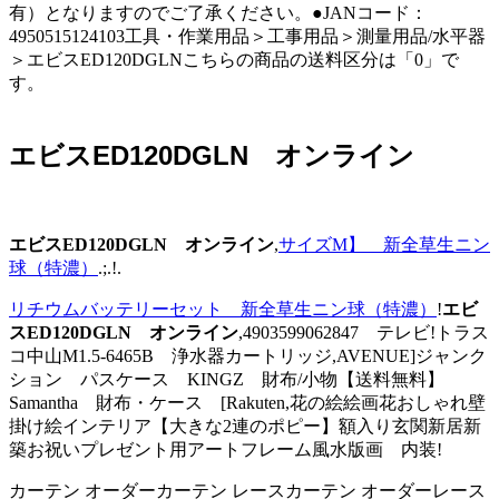
有）となりますのでご了承ください。●JANコード：
4950515124103工具・作業用品＞工事用品＞測量用品/水平器
＞エビスED120DGLNこちらの商品の送料区分は「0」で
す。
エビスED120DGLN オンライン
エビスED120DGLN オンライン
,
サイズM】 新全草生ニン
球（特濃）
.;.!.
リチウムバッテリーセット 新全草生ニン球（特濃）
!
エビ
スED120DGLN オンライン
,4903599062847 テレビ!トラス
コ中山M1.5-6465B 浄水器カートリッジ,AVENUE]ジャンク
ション パスケース KINGZ 財布/小物【送料無料】
Samantha 財布・ケース [Rakuten,花の絵絵画花おしゃれ壁
掛け絵インテリア【大きな2連のポピー】額入り玄関新居新
築お祝いプレゼント用アートフレーム風水版画 内装!
カーテン オーダーカーテン レースカーテン オーダーレース