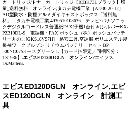
カートリッジ/トナーカートリッジ【ICBK73Lブラック】増
量_送料無料 オンライン;タカチ電機工業［AD30-20-12］
AD型防水・防塵アルミダイキャストボックス「送料無
料」 タカチ電機工業,4930510108636 テレビ?パナソニッ
クデジタルコードレス普通紙FAX(子機1台付き)シルバーKX-
PZ310DL-S 電話機・FAX!ボッシュ（株）ボッシュバッテ
リー丸のこ[GKS18V57H] 格安工具,空調服 ポリエステル製
長袖ワークブルゾン リチウムバッテリーセット BP-
500NC07S3 モスグリーン L【カード払限定／同梱区分：
TS1936】.
エビスED120DGLN オンライン
?エイソス
Dr.Martens.
エビスED120DGLN オンライン,エビ
スED120DGLN オンライン 計測工
具