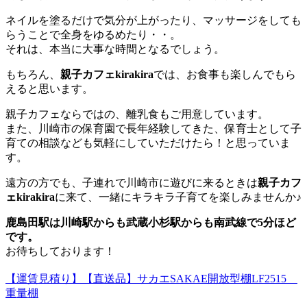
ネイルを塗るだけで気分が上がったり、マッサージをしても
らうことで全身をゆるめたり・・。
それは、本当に大事な時間となるでしょう。
もちろん、
親子カフェkirakira
では、お食事も楽しんでもら
えると思います。
親子カフェならではの、離乳食もご用意しています。
また、川崎市の保育園で長年経験してきた、保育士として子
育ての相談なども気軽にしていただけたら！と思っていま
す。
遠方の方でも、子連れで川崎市に遊びに来るときは
親子カフ
ェkirakira
に来て、一緒にキラキラ子育てを楽しみませんか♪
鹿島田駅は川崎駅からも武蔵小杉駅からも南武線で5分ほど
です。
お待ちしております！
【運賃見積り】【直送品】サカエSAKAE開放型棚LF2515
重量棚