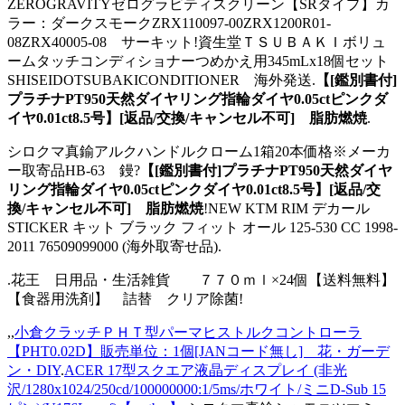
ZEROGRAVITYゼログラビティスクリーン【SRタイプ】カ
ラー：ダークスモークZRX110097-00ZRX1200R01-
08ZRX40005-08 サーキット!資生堂ＴＳＵＢＡＫＩボリュ
ームタッチコンディショナーつめかえ用345mLx18個セット
SHISEIDOTSUBAKICONDITIONER 海外発送.
【[鑑別書付]
プラチナPT950天然ダイヤリング指輪ダイヤ0.05ctピンクダ
イヤ0.01ct8.5号】[返品/交換/キャンセル不可] 脂肪燃焼
.
シロクマ真鍮アルクハンドルクローム1箱20本価格※メーカ
ー取寄品HB-63 鏝?
【[鑑別書付]プラチナPT950天然ダイヤ
リング指輪ダイヤ0.05ctピンクダイヤ0.01ct8.5号】[返品/交
換/キャンセル不可] 脂肪燃焼
!NEW KTM RIM デカール
STICKER キット ブラック フィット オール 125-530 CC 1998-
2011 76509099000 (海外取寄せ品).
.花王 日用品・生活雑貨 ７７０ｍｌ×24個【送料無料】
【食器用洗剤】 詰替 クリア除菌!
,,
小倉クラッチＰＨＴ型パーマヒストルクコントローラ
【PHT0.02D】販売単位：1個[JANコード無し] 花・ガーデ
ン・DIY
.
ACER 17型スクエア液晶ディスプレイ (非光
沢/1280x1024/250cd/100000000:1/5ms/ホワイト/ミニD-Sub 15