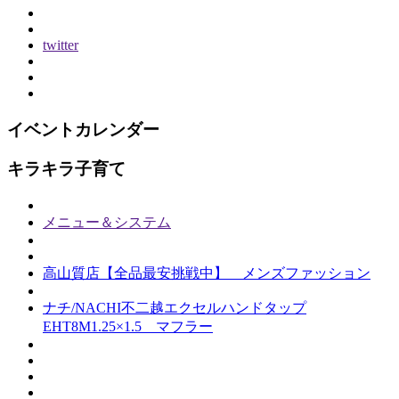
twitter
イベントカレンダー
キラキラ子育て
メニュー＆システム
高山質店【全品最安挑戦中】 メンズファッション
ナチ/NACHI不二越エクセルハンドタップ
EHT8M1.25×1.5 マフラー