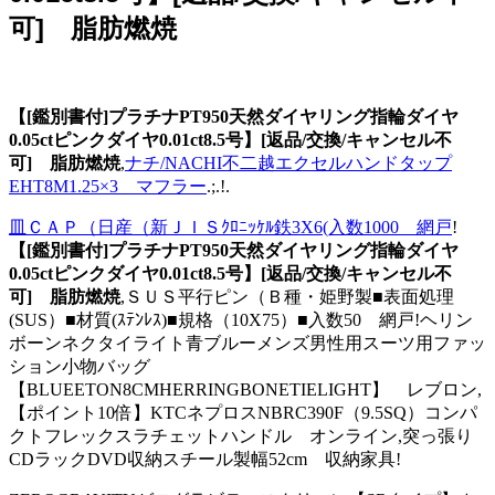
可] 脂肪燃焼
【[鑑別書付]プラチナPT950天然ダイヤリング指輪ダイヤ
0.05ctピンクダイヤ0.01ct8.5号】[返品/交換/キャンセル不
可] 脂肪燃焼
,
ナチ/NACHI不二越エクセルハンドタップ
EHT8M1.25×3 マフラー
.;.!.
皿ＣＡＰ（日産（新ＪＩＳｸﾛﾆｯｹﾙ鉄3X6(入数1000 網戸
!
【[鑑別書付]プラチナPT950天然ダイヤリング指輪ダイヤ
0.05ctピンクダイヤ0.01ct8.5号】[返品/交換/キャンセル不
可] 脂肪燃焼
,ＳＵＳ平行ピン（Ｂ種・姫野製■表面処理
(SUS）■材質(ｽﾃﾝﾚｽ)■規格（10X75）■入数50 網戸!ヘリン
ボーンネクタイライト青ブルーメンズ男性用スーツ用ファッ
ション小物バッグ
【BLUEETON8CMHERRINGBONETIELIGHT】 レブロン,
【ポイント10倍】KTCネプロスNBRC390F（9.5SQ）コンパ
クトフレックスラチェットハンドル オンライン,突っ張り
CDラックDVD収納スチール製幅52cm 収納家具!