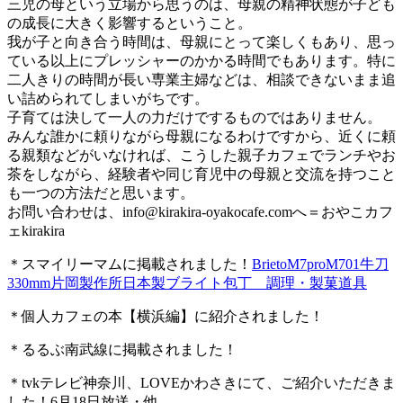
三児の母という立場から思うのは、母親の精神状態が子ども
の成長に大きく影響するということ。
我が子と向き合う時間は、母親にとって楽しくもあり、思っ
ている以上にプレッシャーのかかる時間でもあります。特に
二人きりの時間が長い専業主婦などは、相談できないまま追
い詰められてしまいがちです。
子育ては決して一人の力だけでするものではありません。
みんな誰かに頼りながら母親になるわけですから、近くに頼
る親類などがいなければ、こうした親子カフェでランチやお
茶をしながら、経験者や同じ育児中の母親と交流を持つこと
も一つの方法だと思います。
お問い合わせは、
info@kirakira-oyakocafe.com
へ＝おやこカフ
ェkirakira
＊スマイリーマムに掲載されました！
BrietoM7proM701牛刀
330mm片岡製作所日本製ブライト包丁 調理・製菓道具
＊個人カフェの本【横浜編】に紹介されました！
＊るるぶ南武線に掲載されました！
＊tvkテレビ神奈川、LOVEかわさきにて、ご紹介いただきま
した！6月18日放送・他