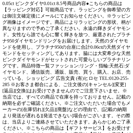
0.05ct ピンクダイヤ0.01ct 8.5号商品内容●こちらの商品は
【ラッピング対応】可能商品です。ラッピングを御希望の方
は御注文確定後にメールにてお知らせください。※ラッピン
グ画像はイメージです。商品によりラッピングの形状、柄が
異なりますので予めご了承ください。永遠の輝きダイヤモン
ド。女性なら誰でも心に響く輝きを放つ、厳選されたプラチ
ナ950ダイヤモンドリングをお届けします。天然のダイヤモ
ンドを使用し、プラチナ950の台座に合計0.06ctの天然ダイヤ
モンドをセッティングしてあります。脇には大変希少な天然
ピンクダイヤモンドがセットされた可愛らしいプラチナリン
グです。商品特徴一覧ファッション:リング・指輪:天然石:ダ
イヤモンド、通信販売、通販、販売、買う、購入、お店、売
っている、ショッピング 広告文責 (有)ヒロセ TEL:0120-255-
285 ※お客さま都合による、ご注文後の[キャンセル][変更]
[返品][交換]はお受けできませんのでご注意下さいませ。※
当店では、すべての商品で在庫を持っておりません。記載の
納期を必ずご確認ください。※ご注文いただいた場合でもメ
ーカーの[在庫切れ][欠品][廃盤]などの理由で、[記載の納期
より発送が遅れる][発送できない]場合がございます。その際
は、当店よりご連絡させていただきます。あらかじめご了承
ください。※こちらの商品は【ギフトサービス】をお受けす