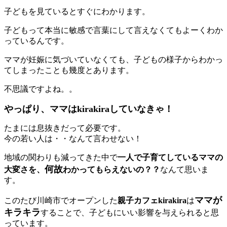
子どもを見ているとすぐにわかります。
子どもって本当に敏感で言葉にして言えなくてもよーくわか
っているんです。
ママが妊娠に気づいていなくても、子どもの様子からわかっ
てしまったことも幾度とあります。
不思議ですよね。。
やっぱり、ママはkirakiraしていなきゃ！
たまには息抜きだって必要です。
今の若い人は・・なんて言わせない！
地域の関わりも減ってきた中で
一人で子育てしているママの
何故
大変さを、
わかってもらえないの？？
なんて思いま
す。
ママが
このたび川崎市でオープンした
親子カフェkirakira
は
キラキラ
することで、子どもにいい影響を与えられると思
っています。