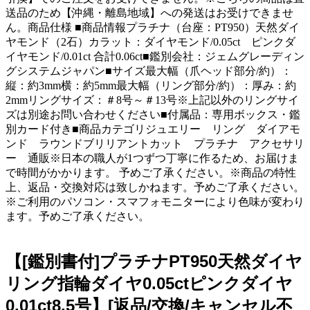
送品のため【沖縄・離島地域】への発送はお受けできませ
ん。商品仕様 ■商品情報プラチナ（台座：PT950）天然ダイ
ヤモンド（2石）カラット：ダイヤモンド/0.05ct ピンクダ
イヤモンド/0.01ct 合計0.06ct■鑑別会社：ジェムグレーディン
グシステムジャパン■サイズ最大幅（爪ヘッド部分/約）：
縦：約3mm横：約5mm最大幅（リング部分/約）：厚み：約
2mmリングサイズ：＃8号～＃13号※上記以外のリングサイ
ズは別途お問い合わせください■付属品：専用ボックス・鑑
別カード付き■商品カテゴリジュエリー リング ダイアモ
ンド ラウンドブリリアントカット プラチナ アクセサリ
ー 通販※日本の職人が1つずつ丁寧に作るため、お届けま
で時間がかかります。 予めご了承ください。※商品の特性
上、返品・交換対応は致しかねます。予めご了承ください。
※ご利用のパソコン・スマフォモニターにより色味が変わり
ます。予めご了承ください。
【[鑑別書付]プラチナPT950天然ダイヤ
リング指輪ダイヤ0.05ctピンクダイヤ
0.01ct8.5号】[返品/交換/キャンセル不