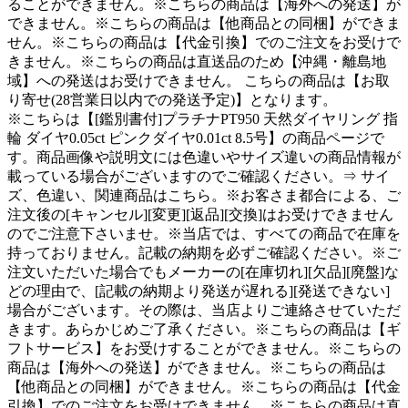
ることができません。※こちらの商品は【海外への発送】が
できません。※こちらの商品は【他商品との同梱】ができま
せん。※こちらの商品は【代金引換】でのご注文をお受けで
きません。※こちらの商品は直送品のため【沖縄・離島地
域】への発送はお受けできません。 こちらの商品は【お取
り寄せ(28営業日以内での発送予定)】となります。
※こちらは【[鑑別書付]プラチナPT950 天然ダイヤリング 指
輪 ダイヤ0.05ct ピンクダイヤ0.01ct 8.5号】の商品ページで
す。商品画像や説明文には色違いやサイズ違いの商品情報が
載っている場合がございますのでご確認ください。⇒ サイ
ズ、色違い、関連商品はこちら。※お客さま都合による、ご
注文後の[キャンセル][変更][返品][交換]はお受けできません
のでご注意下さいませ。※当店では、すべての商品で在庫を
持っておりません。記載の納期を必ずご確認ください。※ご
注文いただいた場合でもメーカーの[在庫切れ][欠品][廃盤]な
どの理由で、[記載の納期より発送が遅れる][発送できない]
場合がございます。その際は、当店よりご連絡させていただ
きます。あらかじめご了承ください。※こちらの商品は【ギ
フトサービス】をお受けすることができません。※こちらの
商品は【海外への発送】ができません。※こちらの商品は
【他商品との同梱】ができません。※こちらの商品は【代金
引換】でのご注文をお受けできません。※こちらの商品は直