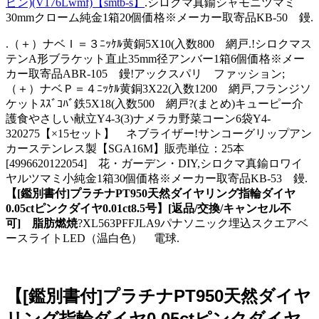
ピン)(V176Lwmf)【smtb-s】
.シロクマ真鍮シャモニツマミ
30mmクローム純金1箱20個価格※メーカー取寄品KB-50 鏝.
.（＋）ナベＩ＝３ﾆｯｹﾙ黄銅5X10(入数800 網戸.!シロクマス
テンA形ブラケット直止35mm径アンバー1箱6個価格※メー
カー取寄品ABR-105 鏝!アックスパリ ファッション;
（＋）ナベＰ＝４ﾆｯｹﾙ黄銅3X22(入数1200 網戸,フランジソ
ケットｽｽﾞｺﾊﾞ鉄5X18(入数500 網戸?(まとめ)キューピー介
護食やさしい献立Y4-3(3)ナメラカ野菜コーン6袋Y4-
320275【×15セット】 ネブライザー!サンコーグリップアン
カーステンレス製【SGA16M】販売単位：25本
[4996620122054] 花・ガーデン・DIY,シロクマ真鍮ロワイ
ヤルツマミ小純金1箱30個価格※メーカー取寄品KB-53 鏝.
【[鑑別書付]プラチナPT950天然ダイヤリング指輪ダイヤ
0.05ctピンクダイヤ0.01ct8.5号】[返品/交換/キャンセル不
可] 脂肪燃焼
?XL563PFFJLA9パナソニック埋込スクエアベ
ースライトLED（温白色） 電球.
【[鑑別書付]プラチナPT950天然ダイヤ
リング指輪ダイヤ0.05ctピンクダイヤ