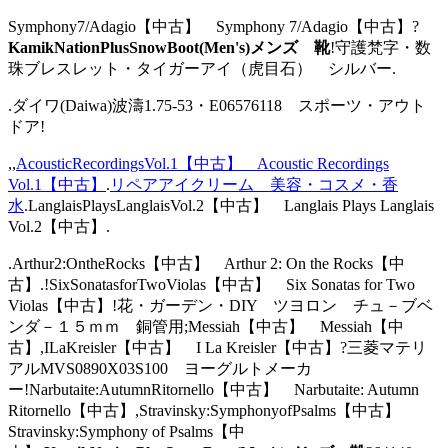
Symphony7/Adagio【中古】 Symphony 7/Adagio【中古】?
KamikNationPlusSnowBoot(Men's)メンズ 靴
!守護梵字・数
珠ブレスレット・タイガーアイ（虎目石） シルバー.
.ダイワ(Daiwa)波濤1.75-53・E06576118 スポーツ・アウト
ドア!
,,
AcousticRecordingsVol.1【中古】 Acoustic Recordings
Vol.1【中古】
.
リペアアイクリーム 美容・コスメ・香
水
.LanglaisPlaysLanglaisVol.2【中古】 Langlais Plays Langlais
Vol.2【中古】.
.Arthur2:OntheRocks【中古】 Arthur 2: On the Rocks【中
古】.!SixSonatasforTwoViolas【中古】 Six Sonatas for Two
Violas【中古】!花・ガーデン・DIY ツヨロン チュ－ブベ
ンダ－１５ｍｍ 銅管用;Messiah【中古】 Messiah【中
古】,ILaKreisler【中古】 I La Kreisler【中古】?三菱マテリ
アルMVS0890X03S100 ヨーグルトメーカ
ー!Narbutaite:AutumnRitornello【中古】 Narbutaite: Autumn
Ritornello【中古】,Stravinsky:SymphonyofPsalms【中古】
Stravinsky:Symphony of Psalms【中