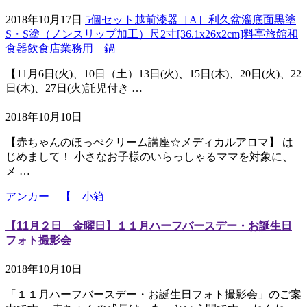
2018年10月17日
5個セット越前漆器［A］利久盆溜底面黒塗
S・S塗（ノンスリップ加工）尺2寸[36.1x26x2cm]料亭旅館和
食器飲食店業務用 鍋
【11月6日(火)、10日（土）13日(火)、15日(木)、20日(火)、22
日(木)、27日(火)託児付き …
2018年10月10日
【赤ちゃんのほっぺクリーム講座☆メディカルアロマ】 は
じめまして！ 小さなお子様のいらっしゃるママを対象に、
メ …
アンカー 【 小箱
【11月２日 金曜日】１１月ハーフバースデー・お誕生日
フォト撮影会
2018年10月10日
「１１月ハーフバースデー・お誕生日フォト撮影会」のご案