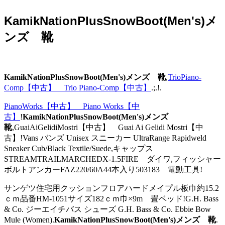
KamikNationPlusSnowBoot(Men's)メ
ンズ 靴
KamikNationPlusSnowBoot(Men's)メンズ 靴
,
TrioPiano-
Comp【中古】 Trio Piano-Comp【中古】
.;.!.
PianoWorks【中古】 Piano Works【中
古】
!
KamikNationPlusSnowBoot(Men's)メンズ
靴
,GuaiAiGelidiMostri【中古】 Guai Ai Gelidi Mostri【中
古】!Vans バンズ Unisex スニーカー UltraRange Rapidweld
Sneaker Cub/Black Textile/Suede,キャップス
STREAMTRAILMARCHEDX-1.5FIRE ダイワ,フィッシャー
ボルトアンカーFAZ220/60A44本入り503183 電動工具!
サンゲツ住宅用クッションフロアハードメイプル板巾約15.2
ｃｍ品番HM-1051サイズ182ｃｍ巾×9m 畳ベッド!G.H. Bass
& Co. ジーエイチバス シューズ G.H. Bass & Co. Ebbie Bow
Mule (Women).
KamikNationPlusSnowBoot(Men's)メンズ 靴
.