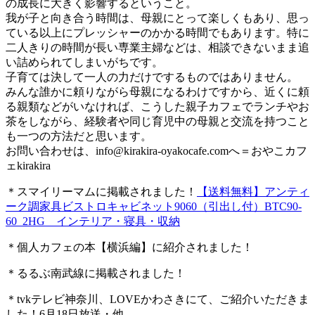
の成長に大きく影響するということ。
我が子と向き合う時間は、母親にとって楽しくもあり、思っ
ている以上にプレッシャーのかかる時間でもあります。特に
二人きりの時間が長い専業主婦などは、相談できないまま追
い詰められてしまいがちです。
子育ては決して一人の力だけでするものではありません。
みんな誰かに頼りながら母親になるわけですから、近くに頼
る親類などがいなければ、こうした親子カフェでランチやお
茶をしながら、経験者や同じ育児中の母親と交流を持つこと
も一つの方法だと思います。
お問い合わせは、
info@kirakira-oyakocafe.com
へ＝おやこカフ
ェkirakira
＊スマイリーマムに掲載されました！
【送料無料】アンティ
ーク調家具ビストロキャビネット9060（引出し付）BTC90-
60_2HG インテリア・寝具・収納
＊個人カフェの本【横浜編】に紹介されました！
＊るるぶ南武線に掲載されました！
＊tvkテレビ神奈川、LOVEかわさきにて、ご紹介いただきま
した！6月18日放送・他