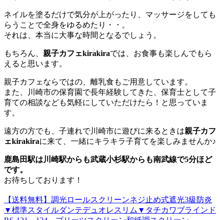
ネイルを塗るだけで気分が上がったり、マッサージをしても
らうことで全身をゆるめたり・・。
それは、本当に大事な時間となるでしょう。
もちろん、
親子カフェkirakira
では、お食事も楽しんでもら
えると思います。
親子カフェならではの、離乳食もご用意しています。
また、川崎市の保育園で長年経験してきた、保育士として子
育ての相談なども気軽にしていただけたら！と思っていま
す。
遠方の方でも、子連れで川崎市に遊びに来るときは
親子カフ
ェkirakira
に来て、一緒にキラキラ子育てを楽しみませんか♪
鹿島田駅は川崎駅からも武蔵小杉駅からも南武線で5分ほど
です。
お待ちしております！
【送料無料】調光ロールスクリーンネジ止め式遮光3級防炎
▼標準スタイルダンテデュオレスリム▼タチカワブラインド