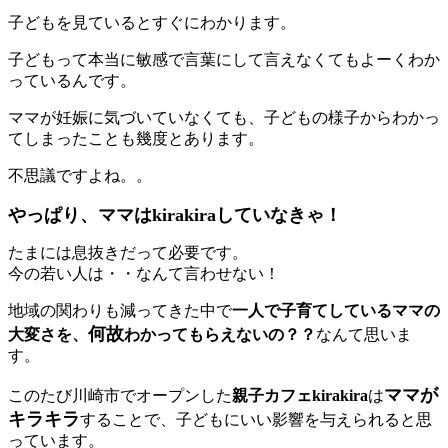
子どもを見ているとすぐにわかります。
子どもって本当に敏感で言葉にして言えなくてもよーくわか
っているんです。
ママが妊娠に気づいていなくても、子どもの様子からわかっ
てしまったことも幾度とあります。
不思議ですよね。。
やっぱり、ママはkirakiraしていなきゃ！
たまには息抜きだって必要です。
今の若い人は・・なんて言わせない！
地域の関わりも減ってきた中で
一人で子育てしているママの
何故
大変さを、
わかってもらえないの？？
なんて思いま
す。
ママが
このたび川崎市でオープンした
親子カフェkirakira
は
キラキラ
することで、子どもにいい影響を与えられると思
っています。