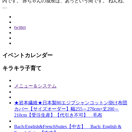
内です。 赤ちゃんの成長は、あっという間です。 ねんね、
…
twitter
イベントカレンダー
キラキラ子育て
メニュー＆システム
★岩本繊維★日本製80エジプシャンコットン掛け布団
カバー【サイズオーダー】幅255～270cm×丈200～
210cm【受注生産】【代引き不可】 毛布
Bach:English&FrenchSuites【中古】 Bach: English &