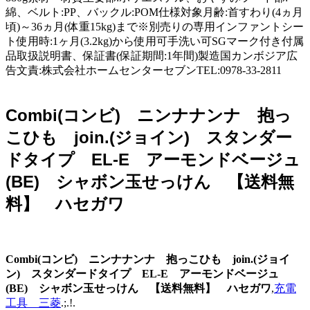
綿、ベルト:PP、バックル:POM仕様対象月齢:首すわり(4ヵ月
頃)～36ヵ月(体重15kg)まで※別売りの専用インファントシー
ト使用時:1ヶ月(3.2kg)から使用可手洗い可SGマーク付き付属
品取扱説明書、保証書(保証期間:1年間)製造国カンボジア広
告文責:株式会社ホームセンターセブンTEL:0978-33-2811
Combi(コンビ) ニンナナンナ 抱っ
こひも join.(ジョイン) スタンダー
ドタイプ EL-E アーモンドベージュ
(BE) シャボン玉せっけん 【送料無
料】 ハセガワ
Combi(コンビ) ニンナナンナ 抱っこひも join.(ジョイ
ン) スタンダードタイプ EL-E アーモンドベージュ
(BE) シャボン玉せっけん 【送料無料】 ハセガワ
,
充電
工具 三菱
.;.!.