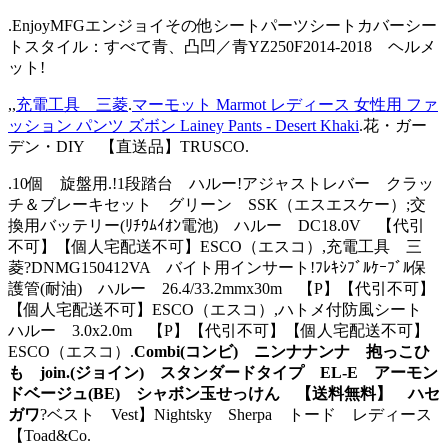
.EnjoyMFGエンジョイその他シートパーツシートカバーシー
トスタイル：すべて青、凸凹／青YZ250F2014-2018 ヘルメ
ット!
,,
充電工具 三菱
.
マーモット Marmot レディース 女性用 ファ
ッション パンツ ズボン Lainey Pants - Desert Khaki
.花・ガー
デン・DIY 【直送品】TRUSCO.
.10個 旋盤用.!1段踏台 ハルー!アジャストレバー クラッ
チ＆ブレーキセット グリーン SSK（エスエスケー）;交
換用バッテリー(ﾘﾁｳﾑｲｵﾝ電池) ハルー DC18.0V 【代引
不可】【個人宅配送不可】ESCO（エスコ）,充電工具 三
菱?DNMG150412VA バイト用インサート!ﾌﾚｷｼﾌﾞﾙｹｰﾌﾞﾙ保
護管(耐油) ハルー 26.4/33.2mmx30m 【P】【代引不可】
【個人宅配送不可】ESCO（エスコ）,ハトメ付防風シート
ハルー 3.0x2.0m 【P】【代引不可】【個人宅配送不可】
ESCO（エスコ）.
Combi(コンビ) ニンナナンナ 抱っこひ
も join.(ジョイン) スタンダードタイプ EL-E アーモン
ドベージュ(BE) シャボン玉せっけん 【送料無料】 ハセ
ガワ
?ベスト Vest】Nightsky Sherpa トード レディース
【Toad&Co.