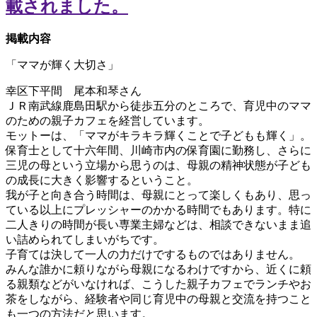
掲載内容
「ママが輝く大切さ」
幸区下平間 尾本和琴さん
ＪＲ南武線鹿島田駅から徒歩五分のところで、育児中のママ
のための親子カフェを経営しています。
モットーは、「ママがキラキラ輝くことで子どもも輝く」。
保育士として十六年間、川崎市内の保育園に勤務し、さらに
三児の母という立場から思うのは、母親の精神状態が子ども
の成長に大きく影響するということ。
我が子と向き合う時間は、母親にとって楽しくもあり、思っ
ている以上にプレッシャーのかかる時間でもあります。特に
二人きりの時間が長い専業主婦などは、相談できないまま追
い詰められてしまいがちです。
子育ては決して一人の力だけでするものではありません。
みんな誰かに頼りながら母親になるわけですから、近くに頼
る親類などがいなければ、こうした親子カフェでランチやお
茶をしながら、経験者や同じ育児中の母親と交流を持つこと
も一つの方法だと思います。