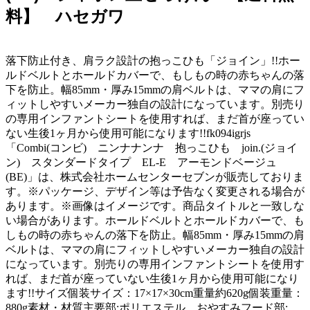
料】 ハセガワ
落下防止付き、肩ラク設計の抱っこひも「ジョイン」!!ホー
ルドベルトとホールドカバーで、もしもの時の赤ちゃんの落
下を防止。幅85mm・厚み15mmの肩ベルトは、ママの肩にフ
ィットしやすいメーカー独自の設計になっています。別売り
の専用インファントシートを使用すれば、まだ首が座ってい
ない生後1ヶ月から使用可能になります!!fk094igrjs
「Combi(コンビ) ニンナナンナ 抱っこひも join.(ジョイ
ン) スタンダードタイプ EL-E アーモンドベージュ
(BE)」は、株式会社ホームセンターセブンが販売しておりま
す。※パッケージ、デザイン等は予告なく変更される場合が
あります。※画像はイメージです。商品タイトルと一致しな
い場合があります。ホールドベルトとホールドカバーで、も
しもの時の赤ちゃんの落下を防止。幅85mm・厚み15mmの肩
ベルトは、ママの肩にフィットしやすいメーカー独自の設計
になっています。別売りの専用インファントシートを使用す
れば、まだ首が座っていない生後1ヶ月から使用可能になり
ます!!サイズ個装サイズ：17×17×30cm重量約620g個装重量：
880g素材・材質主要部:ポリエステル、おやすみフード部: