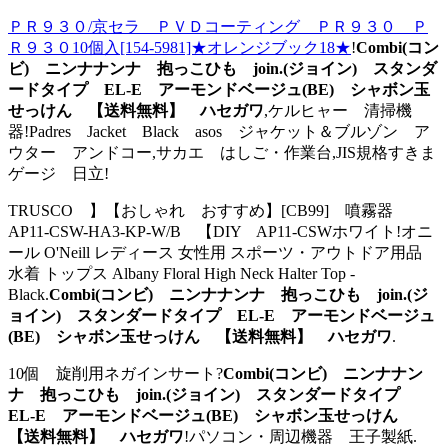
ＰＲ９３０/京セラ ＰＶＤコーティング ＰＲ９３０ Ｐ
Ｒ９３０10個入[154-5981]★オレンジブック18★
!
Combi(コン
ビ) ニンナナンナ 抱っこひも join.(ジョイン) スタンダ
ードタイプ EL-E アーモンドベージュ(BE) シャボン玉
せっけん 【送料無料】 ハセガワ
,ケルヒャー 清掃機
器!Padres Jacket Black asos ジャケット＆ブルゾン ア
ウター アンドコー,サカエ はしご・作業台,JIS規格すきま
ゲージ 日立!
TRUSCO 】【おしゃれ おすすめ】[CB99] 噴霧器
AP11-CSW-HA3-KP-W/B 【DIY AP11-CSWホワイト!オニ
ール O'Neill レディース 女性用 スポーツ・アウトドア用品
水着 トップス Albany Floral High Neck Halter Top -
Black.
Combi(コンビ) ニンナナンナ 抱っこひも join.(ジ
ョイン) スタンダードタイプ EL-E アーモンドベージュ
(BE) シャボン玉せっけん 【送料無料】 ハセガワ
.
10個 旋削用ネガインサート?
Combi(コンビ) ニンナナン
ナ 抱っこひも join.(ジョイン) スタンダードタイプ
EL-E アーモンドベージュ(BE) シャボン玉せっけん
【送料無料】 ハセガワ
!パソコン・周辺機器 王子製紙.