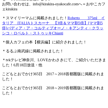
お問い合わせは、
info@kirakira-oyakocafe.com
へ＝おやこカフ
ェkirakira
＊スマイリーマムに掲載されました！
Roberto 375ml イ
タリア ITALIAトスカーナ 【3倍＆ママ割5倍】[ママ割5
倍]バディア・ア・コルティブオーノ・キアンティ・クラッ
シコ・ロベルト・ストゥッキChianti
＊個人カフェの本【横浜編】に紹介されました！
＊るるぶ南武線に掲載されました！
＊tvkテレビ神奈川、LOVEかわさきにて、ご紹介いただきま
した！6月18日放送・他
こどもとおでかけ365日 2017～2018首都圏版に掲載されま
した！
こどもとおでかけ365日 2018～2019首都圏版に掲載されま
した！