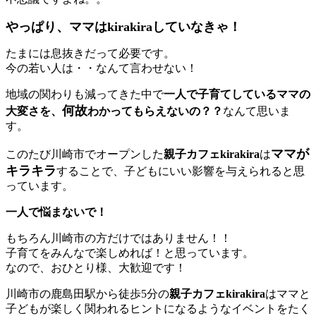
やっぱり、ママはkirakiraしていなきゃ！
たまには息抜きだって必要です。
今の若い人は・・なんて言わせない！
地域の関わりも減ってきた中で
一人で子育てしているママの
何故
大変さを、
わかってもらえないの？？
なんて思いま
す。
ママが
このたび川崎市でオープンした
親子カフェkirakira
は
キラキラ
することで、子どもにいい影響を与えられると思
っています。
一人で悩まないで！
もちろん川崎市の方だけではありません！！
子育てをみんなで楽しめれば！と思っています。
なので、おひとり様、大歓迎です！
川崎市の鹿島田駅から徒歩5分の
親子カフェkirakira
はママと
子どもが楽しく関われるヒントになるようなイベントをたく