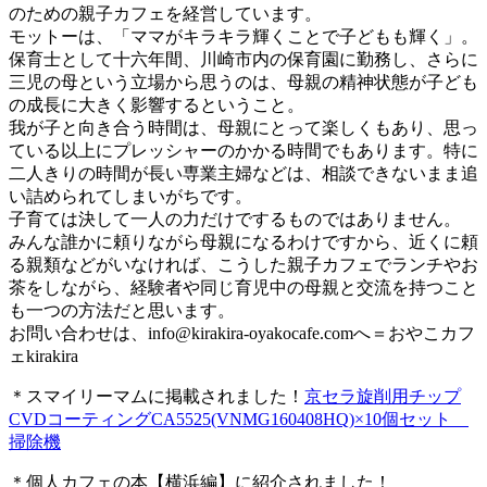
のための親子カフェを経営しています。
モットーは、「ママがキラキラ輝くことで子どもも輝く」。
保育士として十六年間、川崎市内の保育園に勤務し、さらに
三児の母という立場から思うのは、母親の精神状態が子ども
の成長に大きく影響するということ。
我が子と向き合う時間は、母親にとって楽しくもあり、思っ
ている以上にプレッシャーのかかる時間でもあります。特に
二人きりの時間が長い専業主婦などは、相談できないまま追
い詰められてしまいがちです。
子育ては決して一人の力だけでするものではありません。
みんな誰かに頼りながら母親になるわけですから、近くに頼
る親類などがいなければ、こうした親子カフェでランチやお
茶をしながら、経験者や同じ育児中の母親と交流を持つこと
も一つの方法だと思います。
お問い合わせは、
info@kirakira-oyakocafe.com
へ＝おやこカフ
ェkirakira
＊スマイリーマムに掲載されました！
京セラ旋削用チップ
CVDコーティングCA5525(VNMG160408HQ)×10個セット
掃除機
＊個人カフェの本【横浜編】に紹介されました！