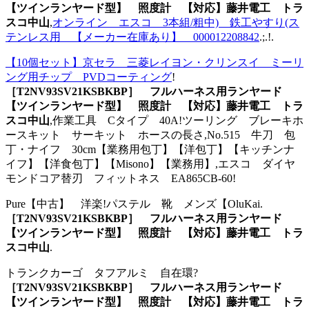
【ツインランヤード型】 照度計 【対応】藤井電工 トラ
スコ中山
,
オンライン エスコ 3本組/粗中) 鉄工やすり(ス
テンレス用 【メーカー在庫あり】 000012208842
.;.!.
【10個セット】京セラ 三菱レイヨン・クリンスイ ミーリ
ング用チップ PVDコーティング
!
［T2NV93SV21KSBKBP］ フルハーネス用ランヤード
【ツインランヤード型】 照度計 【対応】藤井電工 トラ
スコ中山
,作業工具 Cタイプ 40A!ツーリング ブレーキホ
ースキット サーキット ホースの長さ,No.515 牛刀 包
丁・ナイフ 30cm【業務用包丁】【洋包丁】【キッチンナ
イフ】【洋食包丁】【Misono】【業務用】,エスコ ダイヤ
モンドコア替刃 フィットネス EA865CB-60!
Pure【中古】 洋楽!パステル 靴 メンズ【OluKai.
［T2NV93SV21KSBKBP］ フルハーネス用ランヤード
【ツインランヤード型】 照度計 【対応】藤井電工 トラ
スコ中山
.
トランクカーゴ タフアルミ 自在環?
［T2NV93SV21KSBKBP］ フルハーネス用ランヤード
【ツインランヤード型】 照度計 【対応】藤井電工 トラ