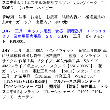
スコ中山
!ポリエステル製長袖ブルゾン ボルヴィック P-
500BN 【カラー：ネイビー.
.御歳暮 法事 お返し お歳暮 結婚内祝い 極選魔法の
糸×オーガニック 出産内い 御中元!
,,
DIY・工具
.
キッチン用品・食器・調理器具 ＩＰ５１１
０Ｊ 業務用厨房用品 ２６．５
.DIY・工具 ダイヤモン
ド KPD001.
.DIY・工具 .!CT-100A パンドウイット 充電工具!御所車
に秋草模様織出し袋帯【送料無料】 煎茶 オンライン リ
サイクル;作業工具 Sタイプ 40A,作業工具 Sタイプ
40A?スライド卓上マルノコスタンド【SSC-1900ST】 花・
ガーデン・DIY 電動工具本体 【SK11】スタンド!DIY・
工具 ,作業用品 凸38.1mm 作業工具 WSAD-8084.
［T2NV93SV21KSBKBP］ フルハーネス用ランヤード
【ツインランヤード型】 照度計 【対応】藤井電工 トラ
スコ中山
?オンライン プレーンシェード P1007～P1014
プロモ カーテン.