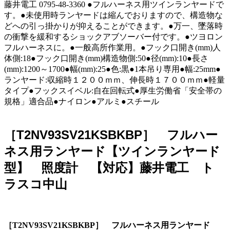
藤井電工 0795-48-3360 ●フルハーネス用ツインランヤードで
す。●未使用時ランヤードは縮んでおりますので、構造物な
どへの引っ掛かりが抑えることができます。●万一、墜落時
の衝撃を緩和するショックアブソーバー付です。●ツヨロン
フルハーネスに。●一般高所作業用。●フック口開き(mm)人
体側:18●フック口開き(mm)構造物側:50●径(mm):10●長さ
(mm):1200～1700●幅(mm):25●色:黒●1本吊り専用●幅:25mm●
ランヤード:収縮時１２００ｍｍ、伸長時１７００ｍｍ●軽量
タイプ●フックスイベル:自在回転式●厚生労働省「安全帯の
規格」適合品●ナイロン●アルミ●スチール
［T2NV93SV21KSBKBP］ フルハー
ネス用ランヤード【ツインランヤード
型】 照度計 【対応】藤井電工 ト
ラスコ中山
［T2NV93SV21KSBKBP］ フルハーネス用ランヤード