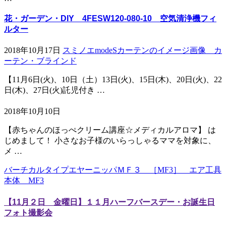
花・ガーデン・DIY 4FESW120-080-10 空気清浄機フィ
ルター
2018年10月17日
スミノエmodeSカーテンのイメージ画像 カ
ーテン・ブラインド
【11月6日(火)、10日（土）13日(火)、15日(木)、20日(火)、22
日(木)、27日(火)託児付き …
2018年10月10日
【赤ちゃんのほっぺクリーム講座☆メディカルアロマ】 は
じめまして！ 小さなお子様のいらっしゃるママを対象に、
メ …
バーチカルタイプエヤーニッパＭＦ３ ［MF3］ エア工具
本体 MF3
【11月２日 金曜日】１１月ハーフバースデー・お誕生日
フォト撮影会