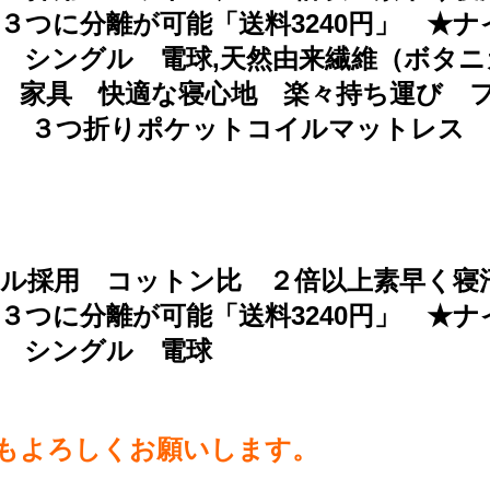
つに分離が可能「送料3240円」 ★ナ
h-ws シングル 電球,天然由来繊維（
 家具 快適な寝心地 楽々持ち運び 
el ３つ折りポケットコイルマットレス ri
ル採用 コットン比 ２倍以上素早く寝
つに分離が可能「送料3240円」 ★ナ
ws シングル 電球
らもよろしくお願いします。