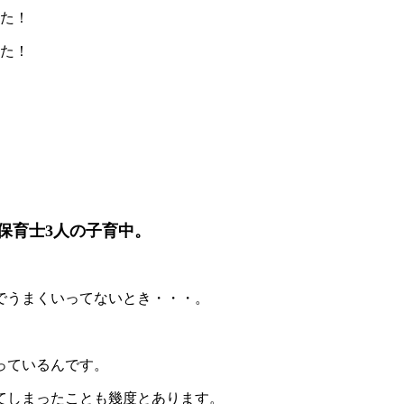
した！
した！
保育士3人の子育中。
でうまくいってないとき・・・。
っているんです。
てしまったことも幾度とあります。