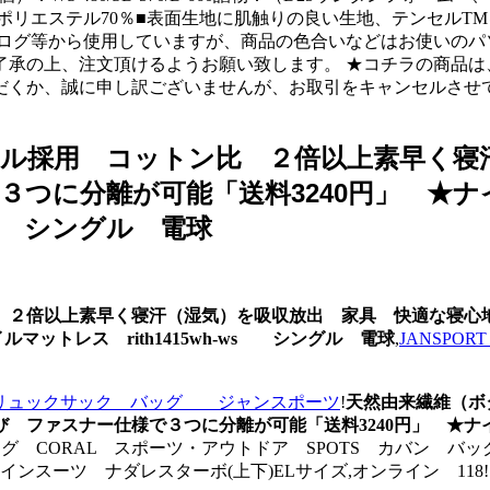
0％、ポリエステル70％■表面生地に肌触りの良い生地、テンセ
タログ等から使用していますが、商品の色合いなどはお使いのパ
了承の上、注文頂けるようお願い致します。 ★コチラの商品は
だくか、誠に申し訳ございませんが、お取引をキャンセルさせ
ル採用 コットン比 ２倍以上素早く寝
つに分離が可能「送料3240円」 ★ナ
ws シングル 電球
 ２倍以上素早く寝汗（湿気）を吸収放出 家具 快適な寝心
ルマットレス rith1415wh-ws シングル 電球
,
JANSPO
N リュックサック バッグ ジャンスポーツ
!
天然由来繊維（ボ
 ファスナー仕様で３つに分離が可能「送料3240円」 ★ナ
グ CORAL スポーツ・アウトドア SPOTS カバン バッグ
インスーツ ナダレスターボ(上下)ELサイズ,オンライン 118!