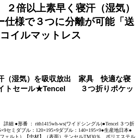
 ２倍以上素早く寝汗（湿気）
ー仕様で３つに分離が可能「送
ットコイルマットレス
汗（湿気）を吸収放出 家具 快適な寝
イトセール★Tencel ３つ折りポケッ
 rith1415wh-ws(ワイドシングル)●Tencel ３つ折
ブル：120×195×9ダブル：140×195×9●生産地日本●
フォーム 、フェルト）【中材】（表面）テンセルTM30％、ポリエステル