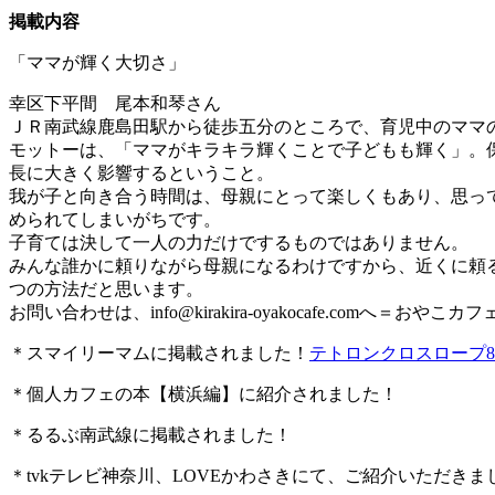
掲載内容
「ママが輝く大切さ」
幸区下平間 尾本和琴さん
ＪＲ南武線鹿島田駅から徒歩五分のところで、育児中のママ
モットーは、「ママがキラキラ輝くことで子どもも輝く」。
長に大きく影響するということ。
我が子と向き合う時間は、母親にとって楽しくもあり、思っ
められてしまいがちです。
子育ては決して一人の力だけでするものではありません。
みんな誰かに頼りながら母親になるわけですから、近くに頼
つの方法だと思います。
お問い合わせは、
info@kirakira-oyakocafe.com
へ＝おやこカフェkir
＊スマイリーマムに掲載されました！
テトロンクロスロープ8
＊個人カフェの本【横浜編】に紹介されました！
＊るるぶ南武線に掲載されました！
＊tvkテレビ神奈川、LOVEかわさきにて、ご紹介いただきま