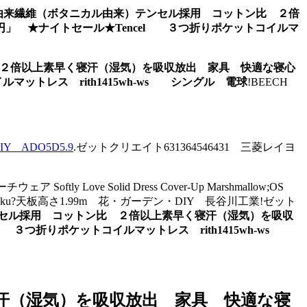
由来繊維（ボタニカル由来）テンセル採用 コットン比 ２倍
」 ★ナイトセール★Tencel ３つ折りポケットコイルマ
２倍以上素早く寝汗（湿気）を吸収放出 家具 快適な寝心
ットレス rith1415wh-ws シングル 電球
!BEECH
ADO5D5.9
.ゼットクリエイト631364546431 三菱レイヨ
ーチウェア Softly Love Solid Dress Cover-Up Marshmallow;OS
usuku?天板高さ1.99m 花・ガーデン・DIY 長谷川工業!ゼット
セル採用 コットン比 ２倍以上素早く寝汗（湿気）を吸収
３つ折りポケットコイルマットレス rith1415wh-ws
汗（湿気）を吸収放出 家具 快適な寝