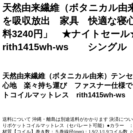
天然由来繊維（ボタニカル由
を吸収放出 家具 快適な寝
料3240円」 ★ナイトセー
rith1415wh-ws シング
天然由来繊維（ボタニカル由来）テンセ
心地 楽々持ち運び ファスナー仕様で３
トコイルマットレス rith1415wh-
送料について 沖縄・離島は別途送料がかかります 決済について 代引
りポケットコイルマットレス（セパレート可能）●カラー ：ホワイト
材質【コイル】巻き数：５巻線径(mm)：1.9/2.1/1.9コイル