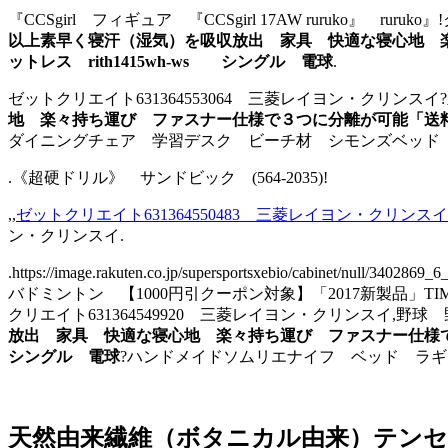
『CCSgirl フィギュア 『CCSgirl 17AW ruruko』 
以上素早く寝汗（湿気）を吸収放出 家具 快適な寝心地 楽
ットレス rith1415wh-ws シングル 電球
.
ゼットクリエイト631364553064 三菱レイヨン・クリンスイ?
地 楽々持ち運び ファスナー仕様で３つに分離が可能「送料324
ダイニングチェア 学習デスク ビーチ材 シモンズベッド 
.《超硬ドリル》 サンドビック (564-2035)!
,,
ゼットクリエイト631364550483 三菱レイヨン・クリンスイ
ン・クリンスイ.
.https://image.rakuten.co.jp/supersportsxebio/cabinet
バドミントン 【1000円引クーポン対象】「2017新製品」TIMBUK
クリエイト631364549920 三菱レイヨン・クリンスイ,野球
放出 家具 快適な寝心地 楽々持ち運び ファスナー仕様で３つ
シングル 電球
?ハンドメイドソムリエナイフ ベッド ラギ
天然由来繊維（ボタニカル由来）テンセ