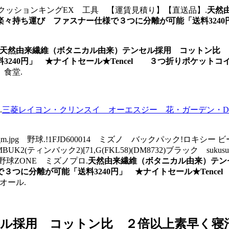
ruruko』!クッションキングEX 工具 【運賃見積り】【直送品】.
天然
々持ち運び ファスナー仕様で３つに分離が可能「送料3240円
天然由来繊維（ボタニカル由来）テンセル採用 コットン比 
0円」 ★ナイトセール★Tencel ３つ折りポケットコイルマ
食堂.
.
三菱レイヨン・クリンスイ オーエスジー 花・ガーデン・DIY 
/null/3402869_6_m.jpg 野球.!1FJD600014 ミズノ バックパック!ロキシー ビ
2(ティンバック2)[71,G(FKL58)(DM8732)ブラック suk
 野球ZONE ミズノプロ.
天然由来繊維（ボタニカル由来）テン
に分離が可能「送料3240円」 ★ナイトセール★Tencel 
オール.
ル採用 コットン比 ２倍以上素早く寝