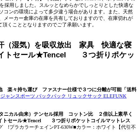
ルTMを採用しました。スルッとなめらかでしっとりとした快適な
ソコンの環境によって多少違う場合があります。また、天然
、メーカー倉庫の在庫を共有しておりますので、在庫切れが
て頂くこととなりますのでご了承願います。
汗（湿気）を吸収放出 家具 快適な寝
イトセール★Tencel ３つ折りポケッ
地 楽々持ち運び ファスナー仕様で３つに分離が可能「送料
RT ジャンスポーツ バックパック リュックサック ELEFUNK
タニカル由来）テンセル採用 コットン比 ２倍以上素早く
イトセール★Tencel ３つ折りポケットコイルマットレス
 !プラカラーチェインPT-630W■カラー：ホワイト【代引不