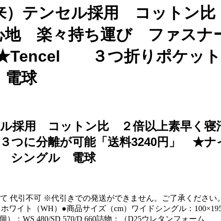
来）テンセル採用 コットン比
心地 楽々持ち運び ファスナ
ル★Tencel ３つ折りポケ
ル 電球
ル採用 コットン比 ２倍以上素早く寝
つに分離が可能「送料3240円」 ★ナ
ws シングル 電球
不可 ※代引きでの発送ができません。ご了承ください。 詳細 ●形番 ：
（WH）●商品サイズ（cm）ワイドシングル：100×195×9セミダ
数（個）：WS 480/SD 570/D 660詰物：（D25ウレタン