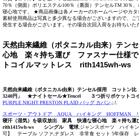
70％（側面）ポリエステル100％（裏面）テンセルTM 3
寝心地です。 ★商品画像は各メーカーのホームページやカ
素材使用商品は写真と多少異なる場合がございますので、ご
発生する場合がございます。その場合次回入荷をお待ちいた
天然由来繊維（ボタニカル由来）テンセ
心地 楽々持ち運び ファスナー仕様で３
トコイルマットレス rith1415wh-
天然由来繊維（ボタニカル由来）テンセル採用 コットン比
3240円」 ★ナイトセール★Tencel ３つ折りポケットコイ
PURPLE NIGHT PRESTON PLAID バッグ カバン
.;.!.
スポーツ・アウトドア AQUA ハイキング HOFFMA
寝汗（湿気）を吸収放出 家具 快適な寝心地 楽々持ち運び
rith1415wh-ws シングル 電球
,ジャンスポーツ ハイキン
可】 テーブル ソファ,ナダレス 非常食 セット 5年保存 レ