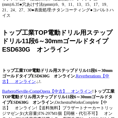
(mm):6.35●穴あけ寸法(φmm):6、9、11、13、15、17、19、
21、24、27、30●表面処理:チタンコーティング●コバルトハ
イス
トップ工業TOP電動ドリル用ステップ
ドリル11段6～30mmゴールドタイプ
ESD630G オンライン
トップ工業TOP電動ドリル用ステップドリル11段6～30mm
ゴールドタイプESD630G オンライン
,
Reverberations【中
古】 オンライン
.;.!.
BarberofSeville-CompOpera【中古】 オンライン
!
トップ工業
TOP電動ドリル用ステップドリル11段6～30mmゴールドタ
イプESD630G オンライン
,OrchestralWorksComplete【中
古】 オンライン!【送料無料】ブラザートナーカートリッ
ジマゼンタ(大容量)TN-297M1個【同梱・代引不可】 オン