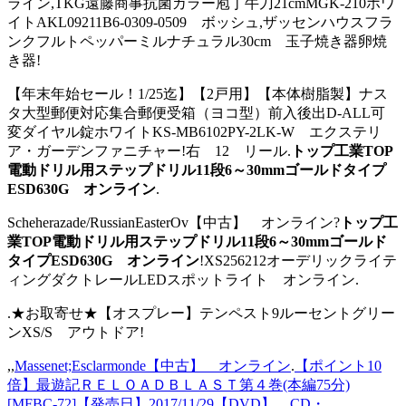
ライン,TKG遠藤商事抗菌カラー庖丁牛刀21cmMGK-210ホワ
イトAKL09211B6-0309-0509 ボッシュ,ザッセンハウスフラ
ンクフルトペッパーミルナチュラル30cm 玉子焼き器卵焼
き器!
【年末年始セール！1/25迄】【2戸用】【本体樹脂製】ナス
タ大型郵便対応集合郵便受箱（ヨコ型）前入後出D-ALL可
変ダイヤル錠ホワイトKS-MB6102PY-2LK-W エクステリ
ア・ガーデンファニチャー!右 12 リール.
トップ工業TOP
電動ドリル用ステップドリル11段6～30mmゴールドタイプ
ESD630G オンライン
.
Scheherazade/RussianEasterOv【中古】 オンライン?
トップ工
業TOP電動ドリル用ステップドリル11段6～30mmゴールド
タイプESD630G オンライン
!XS256212オーデリックライテ
ィングダクトレールLEDスポットライト オンライン.
.★お取寄せ★【オスプレー】テンペスト9ルーセントグリー
ンXS/S アウトドア!
,,
Massenet;Esclarmonde【中古】 オンライン
.
【ポイント10
倍】最遊記ＲＥＬＯＡＤＢＬＡＳＴ第４巻(本編75分)
[MFBC-72]【発売日】2017/11/29【DVD】 CD・