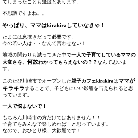
てしまったことも幾度とあります。
不思議ですよね。。
やっぱり、ママはkirakiraしていなきゃ！
たまには息抜きだって必要です。
今の若い人は・・なんて言わせない！
地域の関わりも減ってきた中で
一人で子育てしているママの
何故
大変さを、
わかってもらえないの？？
なんて思いま
す。
ママが
このたび川崎市でオープンした
親子カフェkirakira
は
キラキラ
することで、子どもにいい影響を与えられると思
っています。
一人で悩まないで！
もちろん川崎市の方だけではありません！！
子育てをみんなで楽しめれば！と思っています。
なので、おひとり様、大歓迎です！