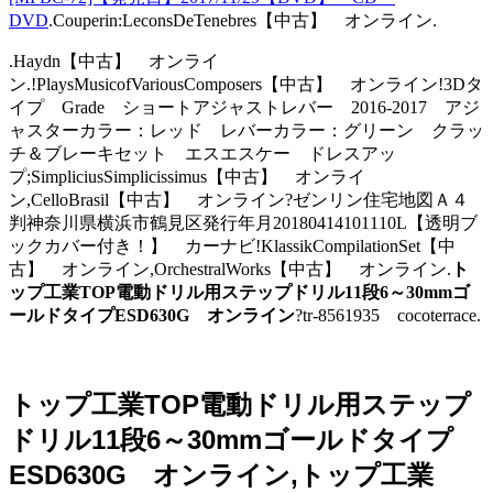
DVD
.Couperin:LeconsDeTenebres【中古】 オンライン.
.Haydn【中古】 オンライ
ン.!PlaysMusicofVariousComposers【中古】 オンライン!3Dタ
イプ Grade ショートアジャストレバー 2016-2017 アジ
ャスターカラー：レッド レバーカラー：グリーン クラッ
チ＆ブレーキセット エスエスケー ドレスアッ
プ;SimpliciusSimplicissimus【中古】 オンライ
ン,CelloBrasil【中古】 オンライン?ゼンリン住宅地図Ａ４
判神奈川県横浜市鶴見区発行年月20180414101110L【透明ブ
ックカバー付き！】 カーナビ!KlassikCompilationSet【中
古】 オンライン,OrchestralWorks【中古】 オンライン.
ト
ップ工業TOP電動ドリル用ステップドリル11段6～30mmゴ
ールドタイプESD630G オンライン
?tr-8561935 cocoterrace.
トップ工業TOP電動ドリル用ステップ
ドリル11段6～30mmゴールドタイプ
ESD630G オンライン,トップ工業