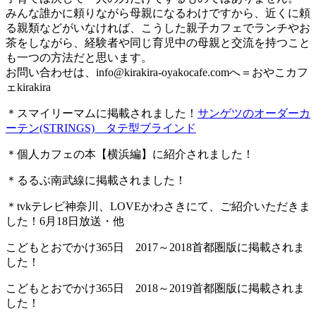
みんな誰かに頼りながら母親になるわけですから、近くに頼
る親類などがいなければ、こうした親子カフェでランチやお
茶をしながら、経験者や同じ育児中の母親と交流を持つこと
も一つの方法だと思います。
お問い合わせは、
info@kirakira-oyakocafe.com
へ＝おやこカフ
ェkirakira
＊スマイリーマムに掲載されました！
サンゲツのオーダーカ
ーテン(STRINGS) タテ型ブラインド
＊個人カフェの本【横浜編】に紹介されました！
＊るるぶ南武線に掲載されました！
＊tvkテレビ神奈川、LOVEかわさきにて、ご紹介いただきま
した！6月18日放送・他
こどもとおでかけ365日 2017～2018首都圏版に掲載されま
した！
こどもとおでかけ365日 2018～2019首都圏版に掲載されま
した！