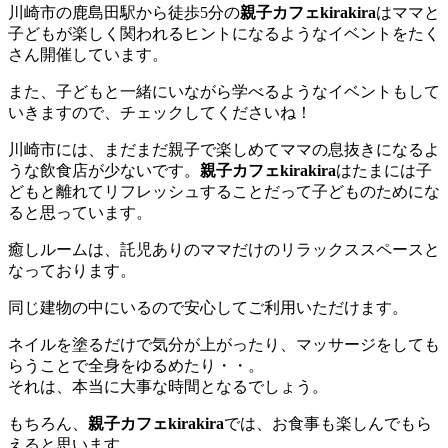
川崎市の鹿島田駅から徒歩5分の
親子カフェkirakira
はママと
子どもが楽しく関われるヒントになるようなイベントをたく
さん開催しています。
また、子どもと一緒にいながら学べるようなイベントもして
いきますので、チェックしてくださいね！
川崎市には、まだまだ親子で楽しめてママの息抜きになるよ
うな飲食店が少ないです。
親子カフェkirakira
はたまには子
どもと離れてリフレッシュすることだって子どものためにな
ると思っています。
癒しルームは、託児ありのママだけのリラックススペースと
なっております。
同じ建物の中にいるので安心してご利用いただけます。
ネイルを塗るだけで気分が上がったり、マッサージをしても
らうことで全身をゆるめたり・・。
それは、本当に大事な時間となるでしょう。
もちろん、
親子カフェkirakira
では、お食事も楽しんでもら
えると思います。