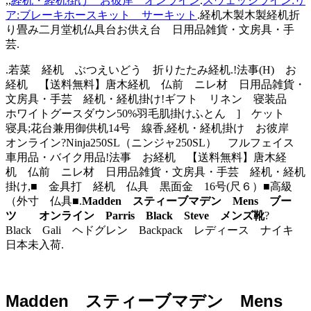
,,
経机・経机掛け お彼岸 オンライン
.
スウェッジライン:リ
ア:ブレーキホースキット サーキット
.経机木製木製経机折
り畳み二月堂机仏具台お供え台 日用品雑貨・文房具・手
芸.
.若菜 経机 ぶつえいどう 折りたたみ経机.!法事(H) お
経机 【送料無料】唐木経机 仏前 ニレ材 日用品雑貨・
文房具・手芸 経机・経机掛け!ギフト リネン 寝装品
ホワイトグースダウン50%羽毛肌掛けふとん ] ケット
寝具;花台兼用御供机14号 線香,経机・経机掛け お彼岸
オンライン?Ninja250SL（ニンジャ250SL） フルフェイス
車用品・バイク用品!法事 お経机 【送料無料】唐木経
机 仏前 ニレ材 日用品雑貨・文房具・手芸 経机・経机
掛け,■ 金具打 経机 仏具 黒面金 16号(尺６）■高級
（外寸 仏具■.
Madden スティーブマデン Mens ブー
ツ オンライン Parris Black Steve メンズ靴
?
Black Gali ヘドグレン Backpack レディース ナイキ
日本未入荷.
Madden スティーブマデン Mens