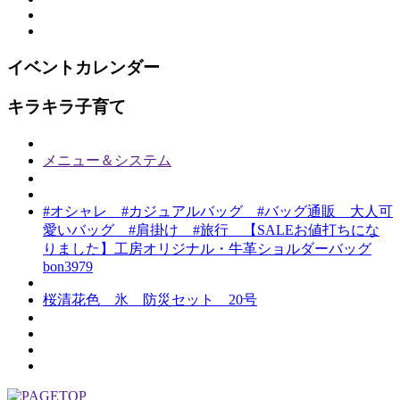
イベントカレンダー
キラキラ子育て
メニュー＆システム
#オシャレ #カジュアルバッグ #バッグ通販 大人可
愛いバッグ #肩掛け #旅行 【SALEお値打ちにな
りました】工房オリジナル・牛革ショルダーバッグ
bon3979
桜清花色 氷 防災セット 20号