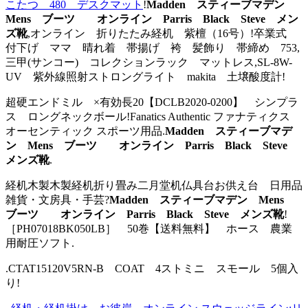
こたつ 480 デスクマット
!
Madden スティーブマデン
Mens ブーツ オンライン Parris Black Steve メン
ズ靴
,オンライン 折りたたみ経机 紫檀（16号）!卒業式
付下げ ママ 晴れ着 帯揚げ 袴 髪飾り 帯締め 753,
三甲(サンコー) コレクションラック マットレス,SL-8W-
UV 紫外線照射ストロングライト makita 土壌酸度計!
超硬エンドミル ×有効長20【DCLB2020-0200】 シンプラ
ス ロングネックボール!Fanatics Authentic ファナティクス
オーセンティック スポーツ用品.
Madden スティーブマデ
ン Mens ブーツ オンライン Parris Black Steve
メンズ靴
.
経机木製木製経机折り畳み二月堂机仏具台お供え台 日用品
雑貨・文房具・手芸?
Madden スティーブマデン Mens
ブーツ オンライン Parris Black Steve メンズ靴
!
［PH07018BK050LB］ 50巻【送料無料】 ホース 農業
用耐圧ソフト.
.CTAT15120V5RN-B COAT 4ストミニ スモール 5個入
り!