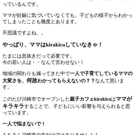
っているんです。
ママが妊娠に気づいていなくても、子どもの様子からわかっ
てしまったことも幾度とあります。
不思議ですよね。。
やっぱり、ママはkirakiraしていなきゃ！
たまには息抜きだって必要です。
今の若い人は・・なんて言わせない！
地域の関わりも減ってきた中で
一人で子育てしているママの
何故
大変さを、
わかってもらえないの？？
なんて思いま
す。
ママが
このたび川崎市でオープンした
親子カフェkirakira
は
キラキラ
することで、子どもにいい影響を与えられると思
っています。
一人で悩まないで！
もちろん川崎市の方だけではありません！！