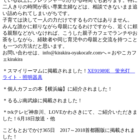
ている以上にプレッシャーのかかる時間でもあります。特に
二人きりの時間が長い専業主婦などは、相談できないまま追
い詰められてしまいがちです。
子育ては決して一人の力だけでするものではありません。
みんな誰かに頼りながら母親になるわけですから、近くに頼
る親類などがいなければ、こうした親子カフェでランチやお
茶をしながら、経験者や同じ育児中の母親と交流を持つこと
も一つの方法だと思います。
お問い合わせは、
info@kirakira-oyakocafe.com
へ＝おやこカフ
ェkirakira
＊スマイリーマムに掲載されました！
XE91989E 蛍光灯
ライト・照明器具
＊個人カフェの本【横浜編】に紹介されました！
＊るるぶ南武線に掲載されました！
＊tvkテレビ神奈川、LOVEかわさきにて、ご紹介いただきま
した！6月18日放送・他
こどもとおでかけ365日 2017～2018首都圏版に掲載されま
した！